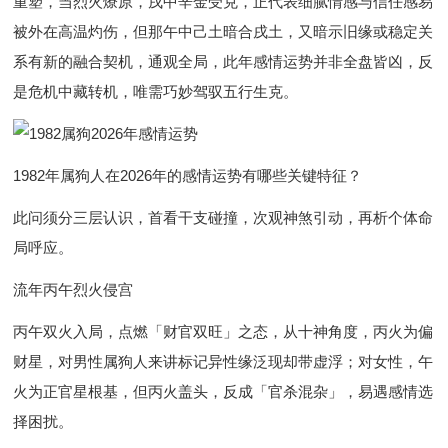
重塑，当烈火燎原，戌中辛金受克，正代表细腻情感与信任感易
被外在高温灼伤，但那午中己土暗合戌土，又暗示旧缘或稳定关
系有新的融合契机，通观全局，此年感情运势并非全盘皆凶，反
是危机中藏转机，唯需巧妙驾驭五行生克。
1982年属狗人在2026年的感情运势有哪些关键特征？
此问须分三层认识，首看干支碰撞，次观神煞引动，再析个体命
局呼应。
流年丙午烈火侵宫
丙午双火入局，点燃「财官双旺」之态，从十神角度，丙火为偏
财星，对男性属狗人来讲标记异性缘泛现却带虚浮；对女性，午
火为正官星根基，但丙火盖头，反成「官杀混杂」，易遇感情选
择困扰。