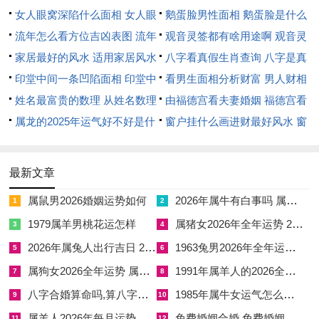
冲动，例如定期参与宁静活动，如游泳或艺术欣赏，能潜移默化
女人眼窝深陷什么面相 女人眼
鹅蛋脸男性面相 鹅蛋脸是什么
滋养情感宫位，此乃根本之策，借自然五行调与个人气场。
窝深陷是短命相吗
流年怎么看方位吉凶表图 流年
脸型男性
观音灵签都有啥用途啊 观音灵
吉祥物助力：催化良缘
位置怎么看
家居最好的风水 适用家居风水
签全部签签词
八字看真假生肖查询 八字是真
印堂中间一条凹陷面相 印堂中
还是假
看男生面相分析财富 男人财相
当流年气场波动，可借祥安阁九艳利贵手链增强人缘正能量，这
间有条线沟好不好
姓名最富贵的数理 从姓名数理
从哪里看
由福德宫看夫妻婚姻 福德宫看
款手链设计融合九星连珠原理，以粉晶与金属编织，对应命理中
看富豪
属龙的2025年运气好不好是什
配偶生肖
窗户挂什么画进财最好风水 窗
的「艳贵人」星，专促感情与谐与魅力提升，佩戴时它将散发温
么意思 属龙2023年运势及运程
户适合挂什么画
与水金之气，正好中与丙午火毒，尤对化解孤辰煞有奇效，据利
2025年属龙人的全年运势
用反馈，其能柔化口舌是非，吸引正向缘分，但需随身佩戴于腕
最新文章
部，以持续激活能量。
属鼠男2026婚姻运势如何
2026年属牛有白事吗 属牛今年2026年家中有白事吗
1
2
时空方位趋避
1979属羊男桃花运怎样
属猪女2026年全年运势 2026年属猪女全年运势如何
3
4
2026年属兔人出行吉日 2026年1月属兔人出行吉日
1963兔男2026年全年运势 1963年属兔男2026全年运势
5
6
2026年太岁方在正南，岁破方在正北，虽属狗不直接犯太岁，
属狗女2026全年运势 属狗女2026年全年的运势及运程
1991年属羊人的2026全年运势 1991年属羊的人2026年运势及运程
7
8
但正南火旺加剧命局燥热，宜避免在此方位长期卧居或争执，不
八字合婚算命吗,算八字合婚可信吗
1985年属牛女运气怎么样 1985属牛女在2026年运气怎样
是这样，可于正西方位摆放祥安阁鱼跃荷香摆件，因正西属金，
9
10
鱼跃荷香由汉白玉石雕双鱼荷叶，标记与合生水，能强化感情宫
属羊人2026年每月运势分析 属羊人2026年的全年运势
免费婚姻合婚,免费婚姻合婚是真的吗
11
12