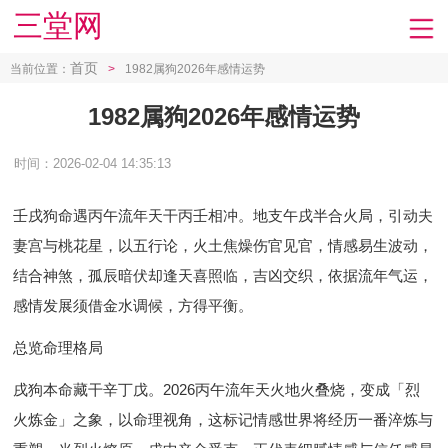
三堂网
首页
当前位置：
>
1982属狗2026年感情运势
1982属狗2026年感情运势
时间：2026-02-04 14:35:13
壬戌狗命遇丙午流年天干丙壬相冲。地支午戌半合火局，引动夫
妻宫与桃花星，以五行论，火土焦燥伤官见官，情感易生波动，
结合神煞，孤辰暗伏却逢天喜照临，吉凶交织，依据流年气运，
感情发展须借金水调候，方得平衡。
总览命理格局
戌狗本命藏干辛丁戊。2026丙午流年天火地火叠烧，变成「烈
火炼金」之象，以命理视角，这标记情感世界将经历一番淬炼与