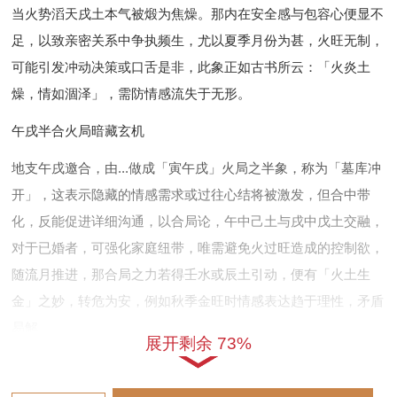
当火势滔天戌土本气被煅为焦燥。那内在安全感与包容心便显不
足，以致亲密关系中争执频生，尤以夏季月份为甚，火旺无制，
可能引发冲动决策或口舌是非，此象正如古书所云：「火炎土
燥，情如涸泽」，需防情感流失于无形。
午戌半合火局暗藏玄机
地支午戌邀合，由...做成「寅午戌」火局之半象，称为「墓库冲
开」，这表示隐藏的情感需求或过往心结将被激发，但合中带
化，反能促进详细沟通，以合局论，午中己土与戌中戊土交融，
对于已婚者，可强化家庭纽带，唯需避免火过旺造成的控制欲，
随流月推进，那合局之力若得壬水或辰土引动，便有「火土生
金」之妙，转危为安，例如秋季金旺时情感表达趋于理性，矛盾
易解。
展开剩余 73%
神煞交织：天喜与孤辰并现