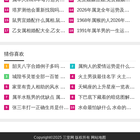
的稳定与浪漫，这方位布局，结合日常行动，可形成隐形保护
塔罗测他会重新找我吗准到爆,塔罗测试他还会找我吗
2026年属龙全年运势及运程
13
14
网，减弱流年冲击。
鼠男宜婚配什么属相,鼠男最佳配偶
1968年属猴的人2026年的财运 1968属猴人2026年的运气和财运
15
16
乙女属相婚配大全,乙女对应的是
1991年属羊男的一生运程 1991年属羊男一生命运怎么样
个体命局细分：壬戌年柱详解
17
18
1982年壬戌生人纳音大海水。遇丙午天河水，变成「水蒸云
腾」之象，这暗示情感需求如潮汐起伏，需寻找坚实堤岸，以壬
猜你喜欢
水坐戌土论，本性重情却易被现实所困，当流年丙火偏财透干，
韶关八字合婚例子多吗 韶关八字测风水
属狗人的爱情运势是什么意思 属狗的人爱情观
1
2
那物质与情感的平衡成为课题，例如男性命主或因事业忽略伴
城隍爷灵签全部一百签 城隍爷灵签解签大全
火土男孩最佳名字 火土属性的字男孩名字有哪些
3
4
侣，女性命主则可能遇经济牵扯的情感关系，唯有认清「水火既
家里有贵人相助的风水 家里有贵人是什么意思
天蝎座的上升星座一览表 天蝎座的上升星座查询
5
6
济」之路，主动调与，方得顺畅。
属羊水瓶男的优缺点 属羊水瓶座男生性格爱情观
下巴底下藏着的暗痣图解 下巴尖底下有痣代表什么
7
8
流月运势逐影
张三丰打一正确生肖是什么意思 张三丰是指什么生肖
水命最怕缺什么 水命的人忌什么
9
10
月份细节上年初寅卯木月木生火旺。情感冲动较强，容易有闪电
恋情或争吵；夏季巳午未月火土极盛，需防信任危机，可借金水
吉祥物缓冲；秋季申酉戌月金气渐旺，情感转趋理性，适合修复
Copyright©2025
三堂网
版权所有
网站地图