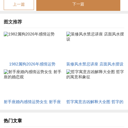
神煞为你中丙午年「天喜」桃花星入命。却与「孤辰」煞同宫，
下一篇
上一篇
变成「喜中带孤」之局，这预示浪漫机遇往往伴随孤独感，或遇
情感热闹却难详细，据星宿运行，天喜催旺社交缘分，但孤辰暗
图文推荐
刑心绪，易生疑惧或疏离，当两者博弈，单身者或陷短暂恋情，
而已有伴侣者需防外界干扰，充其量，此象要求命主更重精神共
鸣，而非表象欢愉。
详细：命理调整之路
1982属狗2026年感情运势
装修风水禁忌讲座 店面风水摆设
怎样从命理学角度优化与化解感情中的不利因素？
调整之法，重在五行调候与时空布局，可借吉祥物为助缘。
用神调候：金水为药
射手座婚内感情运势女生 射手座
哲字寓意吉凶解释大全图 哲字的
针对火土燥烈，取金水为用神，以润局平衡，在行为上多接触西
的婚恋观
寓意和象征
方或北方环境，佩戴金属饰品，皆可引动金水之气，从日常生
热门文章
活，那增加冷静沟通与柔情表达，便似「金生水」之循环，缓与