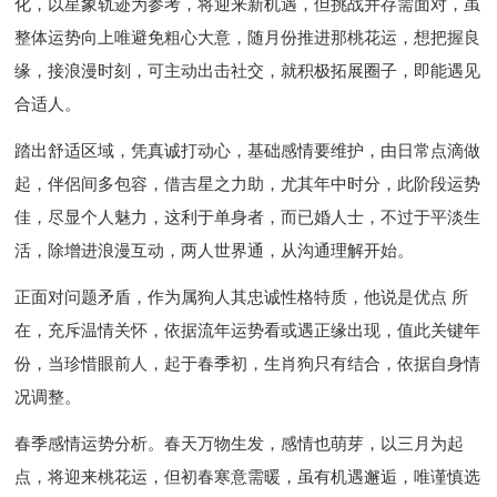
化，以星象轨迹为参考，将迎来新机遇，但挑战并存需面对，虽
整体运势向上唯避免粗心大意，随月份推进那桃花运，想把握良
缘，接浪漫时刻，可主动出击社交，就积极拓展圈子，即能遇见
合适人。
踏出舒适区域，凭真诚打动心，基础感情要维护，由日常点滴做
起，伴侶间多包容，借吉星之力助，尤其年中时分，此阶段运势
佳，尽显个人魅力，这利于单身者，而已婚人士，不过于平淡生
活，除增进浪漫互动，两人世界通，从沟通理解开始。
正面对问题矛盾，作为属狗人其忠诚性格特质，他说是优点 所
在，充斥温情关怀，依据流年运势看或遇正缘出现，值此关键年
份，当珍惜眼前人，起于春季初，生肖狗只有结合，依据自身情
况调整。
春季感情运势分析。春天万物生发，感情也萌芽，以三月为起
点，将迎来桃花运，但初春寒意需暖，虽有机遇邂逅，唯谨慎选