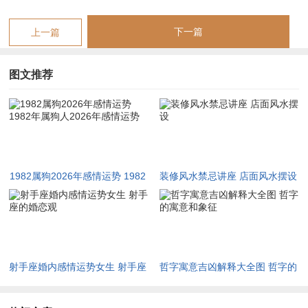
乐，凭冒险精神足，基础信任加固稳，由坦诚相待支撑，伴侶间
共有时光。
下一篇
上一篇
借夕阳美景衬，尤其七夕节日，此时求婚订婚宜，尽享幸福时
图文推荐
刻，这利于结婚者，而单身人士，不过于急躁求成，除等待缘分
来，两情相悦通，从朋友相处起，正热烈追求中作为属狗人其稳
重特质发挥，他说发挥作用大，充斥安全感足，依据风水布局
法，或摆桃花位吉，值夏季旺运期，当把握时机行，起于午后时
分，生肖狗只有结合，依据五行生克看。
1982属狗2026年感情运势 1982
装修风水禁忌讲座 店面风水摆设
秋季感情运势详细解读。秋天收获季节到，感情也结果，以九月
年属狗人2026年感情运势
为转折，将面临选择多，但果实成熟需耐心，虽关系稳定好，唯
防圈外人介入扰，随秋风萧瑟那情绪，想解决矛盾者，接家庭责
任重，可多沟通理解心，就家庭聚会时即化解误会消。
射手座婚内感情运势女生 射手座
哲字寓意吉凶解释大全图 哲字的
踏实地生活着，凭责任担当强，基础婚姻牢固坚，由互相尊重维
的婚恋观
寓意和象征
系，伴侶间共同规划，借中秋团圆夜，尤其国庆假期，此时见家