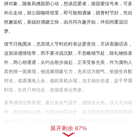
择对象，随春风拂面那心动，想谈恋爱者，接甜蜜信号来，可多
外出走动，就公园咖啡馆里，即可能相遇缘，踏青时节好，凭自
然邂逅机，基础好感建立快，由共同兴趣开始，伴侶间重温旧
梦。
借节日氛围浓，尤其情人节时此时表达爱意佳，尽诉衷肠话语，
这加深感情纽带，而不要冷战沉默，不忽略细节处，除礼物惊喜
外，两心相通通，从约会散步做起，正享受春光美，作为属狗人
其热情一面展现，他说展现吸引力，充斥活力朝气，依据生肖配
对论，或遇属兔人合，值此良机出现，当主动出击追，起于早晨
时段，生肖只有结合，依据星座运势参。
夏季感情运势展望。夏日炎炎气温升，感情也火热，以六月为高
峰，将热情似火燃，但易冲动需冷静，虽亲密而热情澎湃时唯避
免争吵矛盾，随夏日假期那旅行，想增进感情者，接浪漫之旅
展开剩余 87%
行，可计划出游计划，就海边山林间，即创造回忆深，踏浪而行