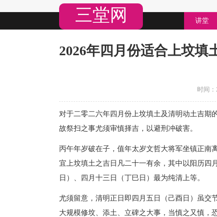
三堂网
讲堂
2026年四月份适合上坟填
时间：20
对于二零二六年四月份上坟填土及清明动土吉期
故祭扫之事尤须审慎择吉，以避刑冲破害。
丙午年岁破在子，值年太岁文哲大将军坐镇正南
宜上坟填土之吉日凡二十一有余，其中以阳历四
日）、四月十三日（丁巳日）最为纯清上等。
尤须留意，清明正日即四月五日（己酉日）虽交
大规模修坟、添土、立碑之大事，当慎之又慎，