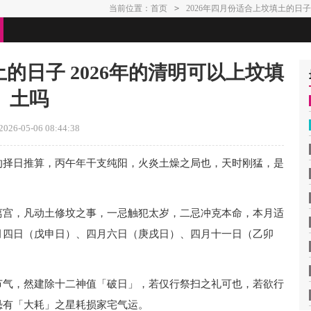
当前位置：
首页
>
2026年四月份适合上坟填土的日子
土的日子 2026年的清明可以上坟填
土吗
26-05-06 08:44:38
的择日推算，丙午年干支纯阳，火炎土燥之局也，天时刚猛，是
离宫，凡动土修坟之事，一忌触犯太岁，二忌冲克本命，本月适
月四日（戊申日）、四月六日（庚戌日）、四月十一日（乙卯
节气，然建除十二神值「破日」，若仅行祭扫之礼可也，若欲行
恐有「大耗」之星耗损家宅气运。