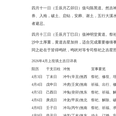
四月十一日（壬辰月乙卯日）值勾陈黑道。然吉
券、入殓，破土、启钻，安葬、谢土，五行大溪
者避忌。
四月十三日（壬辰月丁巳日）值神明堂黄道。祭
沙中土厚重，黄道吉星加持，适合完成重要修缮
同之处在于皆得鸣吠，鸣吠对等专司祭祀之吉星
2026年4月上坟填土吉日详表
阳历
干支日柱
冲煞
宜事要览
4月3日
丁未日
冲牛(辛丑)煞西
祭祀、修坟、
4月4日
戊申日
冲虎(壬寅)煞南
祈福、出行、
4月5日
己酉日
冲兔(癸卯)煞东
祭祀、祈福、
4月6日
庚戌日
冲龙(甲辰)煞北
祭祀、解除、
4月8日
壬子日
冲马(丙午)煞南
祭祀、祈福、
4月9日
癸丑日
冲羊(丁未)煞东
动土、订婚、