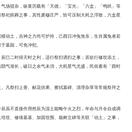
，气场驳杂，纵黄历载有「天德」「宝光」「六盒」「鸣吠」等
司祭祀殡葬之事，其性肃穆庄严，恰可压制大耗之浮散，六盒星
规模动土，吉神之力尚可护持，己酉日冲兔煞东，生肖属兔者若
留于墓园，可免冲犯。
，辰巳二时得天时之利，适行祭扫洒扫之事；若欲行修坟添土，
后阴气渐长，破日之余气未消，大耗星气尤盛，民俗素有「酉时
之。凡祭扫上香、献花供果、擦拭墓碑、清理杂草等常规祭拜之
午辰虽不直接作用然辰为湿土能晦午火之烈，年命与月令自成调
土培坟、修缮墓基、加固坟围、栽树立碑等关联「动土」之事，