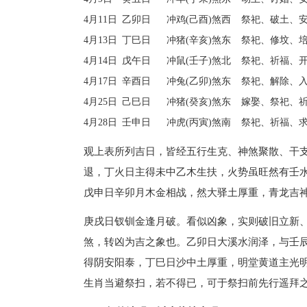
4月11日
乙卯日
冲鸡(己酉)煞西
祭祀、破土、
4月13日
丁巳日
冲猪(辛亥)煞东
祭祀、修坟、
4月14日
戊午日
冲鼠(壬子)煞北
祭祀、祈福、
4月17日
辛酉日
冲兔(乙卯)煞东
祭祀、解除、
4月25日
己巳日
冲猪(癸亥)煞东
嫁娶、祭祀、
4月28日
壬申日
冲虎(丙寅)煞南
祭祀、祈福、
观上表所列吉日，皆经五行生克、神煞聚散、干
退，丁火日主得未中乙木生扶，火势虽旺然有壬
戊申日辛卯月木金相战，然大驿土厚重，青龙吉
庚戌日钗钏金逢月破。看似凶象，实则破旧立新
煞，转凶为吉之象也。乙卯日大溪水润泽，与壬
得阴安阳泰，丁巳日沙中土厚重，明堂黄道主光
生肖当避祭扫，若不得已，可于祭扫前先行遥拜