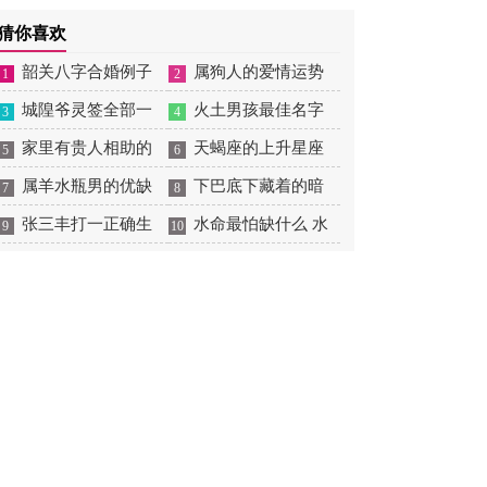
摆放
肖狗1982年2023运势
2026年感情运如何
年婚姻运势 1991年属羊
猜你喜欢
男2026年感情运如何
韶关八字合婚例子
属狗人的爱情运势
1
2
多吗 韶关八字测风水
城隍爷灵签全部一
是什么意思 属狗的人爱
火土男孩最佳名字
3
4
百签 城隍爷灵签解签大
家里有贵人相助的
情观
火土属性的字男孩名字
天蝎座的上升星座
5
6
全
风水 家里有贵人是什么
属羊水瓶男的优缺
有哪些
一览表 天蝎座的上升星
下巴底下藏着的暗
7
8
意思
点 属羊水瓶座男生性格
张三丰打一正确生
座查询
痣图解 下巴尖底下有痣
水命最怕缺什么 水
9
10
爱情观
肖是什么意思 张三丰是
代表什么
命的人忌什么
指什么生肖