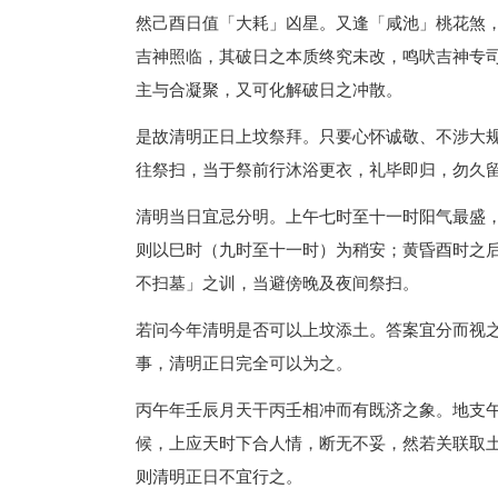
然己酉日值「大耗」凶星。又逢「咸池」桃花煞
吉神照临，其破日之本质终究未改，鸣吠吉神专
主与合凝聚，又可化解破日之冲散。
是故清明正日上坟祭拜。只要心怀诚敬、不涉大
往祭扫，当于祭前行沐浴更衣，礼毕即归，勿久
清明当日宜忌分明。上午七时至十一时阳气最盛
则以巳时（九时至十一时）为稍安；黄昏酉时之
不扫墓」之训，当避傍晚及夜间祭扫。
若问今年清明是否可以上坟添土。答案宜分而视
事，清明正日完全可以为之。
丙午年壬辰月天干丙壬相冲而有既济之象。地支
候，上应天时下合人情，断无不妥，然若关联取
则清明正日不宜行之。