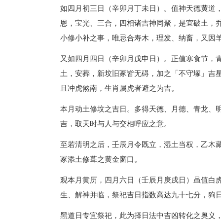
如四月初三日（辛卯月丁未日）。值神天德黄道
恩，宝光、三合，四相诸吉神同聚，是宜破土，
小修小补之事，唯忌合寿木，理发、纳畜，又因
又如四月四日（辛卯月戊申日）。正值寒食节，
土，安葬，新坟旧冢皆无碍，加之「不守塚」吉
且冲虎煞南，生肖属虎者避之为吉。
本月动土修坟之吉日。多得天德、月德、青龙、
吉，取天时与人与交相呼应之意。
至若清明之后，壬辰月令既立，湿土当权，乙木
冢添土修葺之黄金窗口。
观本月黄历，四月六日（壬辰月庚戌日）虽值白
生、解神并临，祭祀吉日指数高达九十七分，狗
黑道日专宜祭祀，此为择日法中吉凶转化之奥义