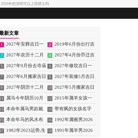
 2026年的清明可以上坟填土吗
最新文章
2027年安葬吉日一
2019年6月份出行吉
1
2
览表 2027年12月安葬吉
2027年农历十二月
日 2027年6月出行吉日
2027年4月份乔迁吉
3
4
日一览表
安床吉日 2027年正月安
2027年9月份去寺庙
一览表
日一览表 2027年4月乔
2027年修坟吉日一
5
6
床吉日吉时查询
祈福的日子 2027年5月
2027年6月搬家吉日
迁吉日吉时查询
览表 2027年农历2月修
2027年装修5月吉日
7
8
去寺庙吉日一览表
吉时 2027年农历6月搬
2027年阴历十二月
坟吉日一览表
良辰查询表 2027年农历
2027年5月搬家吉日
9
10
家吉日一览表
开光吉日 2027年12月开
属马今年阴历10月
5月装修吉日一览表
的详细解释 2027年5月
2015年属羊女孩一
11
12
光吉日一览表
结婚好吗 属马还有几年
本命年属马男款戴
搬家吉日吉时查询
生运势 2015年属羊女
带有飒的女孩名字
13
14
本命年结婚呢好吗
什么财神 本命年属马男
本命年马的风水布
2026年健康运好吗
女孩取名字带飒字有什
1992年属猴男2026
15
16
士戴什么好一点
局 本命年马的佛像怎么
1982年2023运势,生
么名字好听
年桃花运 1992年属猴男
1991年属羊男2026
17
18