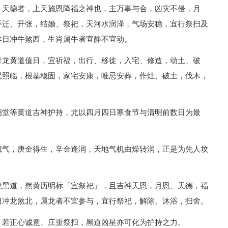
，天德者，上天施恩降福之神也，主万事与合，凶灾不侵，月
乔迁、开张，结婚、祭祀，天河水润泽，气场安稳，宜行祭扫及
羊日冲牛煞西，生肖属牛者宜静不宜动。
青龙黄道值日，宜祈福，出行、移徙，入宅、修造，动土、破
星照临，根基稳固，家宅安康，唯忌安葬，作灶、破土，伐木，
明堂等黄道吉神护持，尤以四月四日寒食节与清明前数日为最
藏气，庚金得生，辛金逢润，天地气机由燥转润，正是为先人坟
虎黑道，然黄历明标「宜祭祀」，且吉神天恩，月恩、天德，福
日冲龙煞北，属龙者不宜参与，宜行祭祀，解除、沐浴，扫舍。
，若正心诚意、庄重祭扫，黑道凶星亦可化为护持之力。