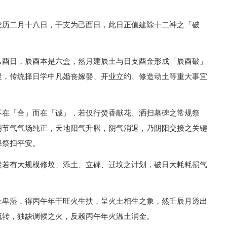
农历二月十八日，干支为己酉日，此日正值建除十二神之「破
己酉日，辰酉本是六盒，然月建辰土与日支酉金形成「辰酉破」
聚，传统择日学中凡婚丧嫁娶、开业立约、修造动土等重大事宜
不在「合」而在「诚」，若仅行焚香献花、洒扫墓碑之常规祭
明节气气场纯正，天地阳气升腾，阴气消退，乃阴阳交接之关键
保祭扫平安。
然若有大规模修坟、添土、立碑、迁坟之计划，破日大耗耗损气
土卑湿，得丙午年干旺火生扶，呈火土相生之象，然壬辰月透出
流转，独缺调候之火，反赖丙午年火温土润金。