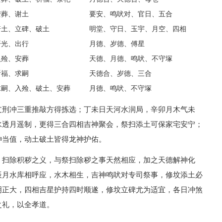
安葬、谢土
要安、鸣吠对、官日、五合
培土、立碑、破土
明堂、守日、玉宇、月空、四相
开光、出行
月德、岁德、傅星
入殓、安葬
天德、月德、鸣吠、不守塚
祈福、求嗣
天德合、岁德、三合
求嗣、入殓、破土、安葬
月德、鸣吠、不守塚
支刑冲三重推敲方得拣选；丁未日天河水润局，辛卯月木气未
水透月遥制，更得三合四相吉神聚会，祭扫添土可保家宅安宁；
神当值，动土破土皆得龙神护佑。
、扫除积秽之义，与祭扫除秽之事天然相应，加之天德解神化
辰月水库相呼应，水木相生，吉神鸣吠对专司祭事，修坟添土必
明正大，四相吉星护持四时顺遂，修坟立碑尤为适宜，各日冲煞
之礼，以全孝道。