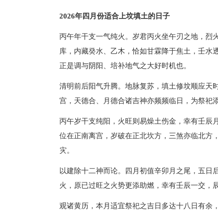
2026年四月份适合上坟填土的日子
丙午年干支一气纯火。岁君丙火坐午刃之地，烈
库，内藏癸水、乙木，恰如甘霖降于焦土，壬水
正是调与阴阳、培补地气之大好时机也。
清明前后阳气升腾。地脉复苏，填土修坟顺应天
宫，天德合、月德合诸吉神亦频频临日，为祭祀
丙午岁干支纯阳，火旺则易燥土伤金，幸有壬辰
位在正南离宫，岁破在正北坎方，三煞亦临北方
灾。
以建除十二神而论。四月初值辛卯月之尾，五日
火，原已过旺之火势更添助燃，幸有壬辰一交，
观诸黄历，本月适宜祭祀之吉日多达十八日有余