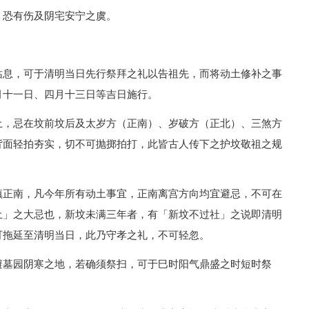
，恐有伤及阴宅安宁之虞。
姑息，可于清明当日先行祭拜之礼以告祖先，而将动土修补之事
月十一日、四月十三日等吉日施行。
土，忌在坟前坟后及太岁方（正南）、岁破方（正北）、三煞方
背面轻拍夯实，切不可抛掷拍打，此皆古人传下之护坟敬祖之规
镇正南，凡今年所有动土事宜，正南离宫方向均宜避忌，不可在
土」之大忌也，新坟未满三年者，有「新坟不过社」之说即清明
可拖延至清明当日，此乃守孝之礼，不可轻忽。
避墓园阴寒之地，若确须祭扫，可于巳时阳气鼎盛之时短时祭