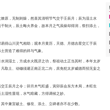
火燎原，无制则燥，然喜其清明节气交于壬辰月；辰为湿土水
透干制火，辰土晦火养金，故本月之气虽燥却得润，祭扫添土，
时易得山川灵气相助；观本月黄历，天德、月德吉星交汇于辰
添土营造了难得的祥与气象。
月水润湿土，方成水火既济之功，祭祖动土正当其时，本年太岁
，凡取土、动锄须避正南正北二向，庶免犯太岁威德而招无妄之
后交壬辰月之令；卯月木气旺盛，寅卯辰会东方木局，木旺生
辰土湿性显现，水气暗藏，方得调候之妙。
，其中兼宜破土、修坟、添土、立碑者亦不在少数。