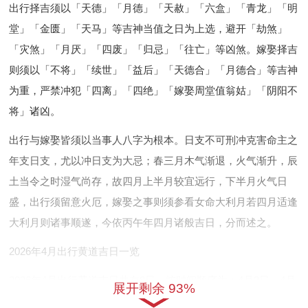
出行择吉须以「天德」「月德」「天赦」「六盒」「青龙」「明
堂」「金匮」「天马」等吉神当值之日为上选，避开「劫煞」
「灾煞」「月厌」「四废」「归忌」「往亡」等凶煞。嫁娶择吉
则须以「不将」「续世」「益后」「天德合」「月德合」等吉神
为重，严禁冲犯「四离」「四绝」「嫁娶周堂值翁姑」「阴阳不
将」诸凶。
出行与嫁娶皆须以当事人八字为根本。日支不可刑冲克害命主之
年支日支，尤以冲日支为大忌；春三月木气渐退，火气渐升，辰
土当令之时湿气尚存，故四月上半月较宜远行，下半月火气日
盛，出行须留意火厄，嫁娶之事则须参看女命大利月若四月适逢
大利月则诸事顺遂，今依丙午年四月诸般吉日，分而述之。
2026年4月出行黄道吉日一览
2026年4月出行黄道吉日共有8日。按时间顺序为：4月3日，4月
展开剩余 93%
4日，4月9日，4月10日，4月12日，4月14日，4月22日，4月23