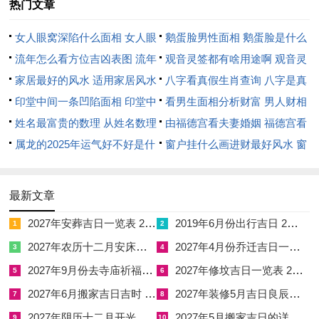
热门文章
【吉神方位】喜神西北，财神东北
【当日吉时】子时，寅时、辰时，巳时、未时
女人眼窝深陷什么面相 女人眼
鹅蛋脸男性面相 鹅蛋脸是什么
窝深陷是短命相吗
流年怎么看方位吉凶表图 流年
脸型男性
观音灵签都有啥用途啊 观音灵
乙酉日，天干乙木坐地支酉金，金木相战之象，然酉金为月令卯
位置怎么看
家居最好的风水 适用家居风水
签全部签签词
八字看真假生肖查询 八字是真
木之冲，卯酉一冲，主驿马星动，恰应出行之意，金木相克虽
印堂中间一条凹陷面相 印堂中
还是假
看男生面相分析财富 男人财相
存，幸得太岁丙午火来制酉金，反生乙木，形成火制金以生木之
间有条线沟好不好
姓名最富贵的数理 从姓名数理
从哪里看
由福德宫看夫妻婚姻 福德宫看
连环生克链，出行动荡中得贵人扶助，冲鸡煞西，属鸡者须避之
看富豪
属龙的2025年运气好不好是什
配偶生肖
窗户挂什么画进财最好风水 窗
则安，出行方向不宜向西；明堂吉神值日，主诸事光明。
么意思 属龙2023年运势及运程
户适合挂什么画
阳历2026年4月4日
2025年属龙人的全年运势
最新文章
【农历】二月十七
2027年安葬吉日一览表 2027年12月安葬吉日一览表
2019年6月份出行吉日 2027年6月出行吉日一览表
1
2
【星期】星期六
2027年农历十二月安床吉日 2027年正月安床吉日吉时查询
2027年4月份乔迁吉日一览表 2027年4月乔迁吉日吉时查询
3
4
2027年9月份去寺庙祈福的日子 2027年5月去寺庙吉日一览表
2027年修坟吉日一览表 2027年农历2月修坟吉日一览表
【干支】甲寅日
5
6
2027年6月搬家吉日吉时 2027年农历6月搬家吉日一览表
2027年装修5月吉日良辰查询表 2027年农历5月装修吉日一览表
7
8
【宜】祈福、斋醮、出行、移徙、入宅、修造、动土、破土、安
2027年阴历十二月开光吉日 2027年12月开光吉日一览表
2027年5月搬家吉日的详细解释 2027年5月搬家吉日吉时查询
9
10