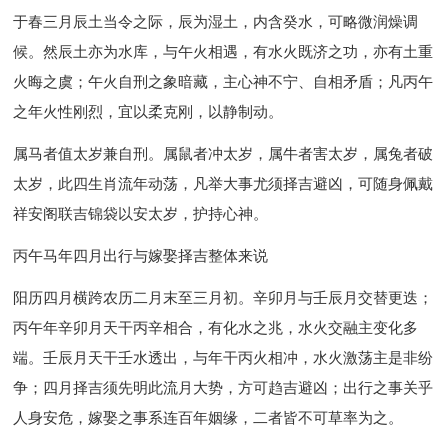
于春三月辰土当令之际，辰为湿土，内含癸水，可略微润燥调
候。然辰土亦为水库，与午火相遇，有水火既济之功，亦有土重
火晦之虞；午火自刑之象暗藏，主心神不宁、自相矛盾；凡丙午
之年火性刚烈，宜以柔克刚，以静制动。
属马者值太岁兼自刑。属鼠者冲太岁，属牛者害太岁，属兔者破
太岁，此四生肖流年动荡，凡举大事尤须择吉避凶，可随身佩戴
祥安阁联吉锦袋以安太岁，护持心神。
丙午马年四月出行与嫁娶择吉整体来说
阳历四月横跨农历二月末至三月初。辛卯月与壬辰月交替更迭；
丙午年辛卯月天干丙辛相合，有化水之兆，水火交融主变化多
端。壬辰月天干壬水透出，与年干丙火相冲，水火激荡主是非纷
争；四月择吉须先明此流月大势，方可趋吉避凶；出行之事关乎
人身安危，嫁娶之事系连百年姻缘，二者皆不可草率为之。