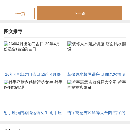
日，4月26日，4月29日；此十日或逢吉神高照，或得天时相
下一篇
上一篇
佐，或干支相生有情，出行远游可得顺遂。
四月上旬出行吉日详解（1日至10日）
图文推荐
阳历2026年4月3日
【农历】闰二月十三
【星期】星期一
26年4月出远门吉日 26年4月份
装修风水禁忌讲座 店面风水摆设
【干支】乙酉日
适合结婚的吉日
【宜】祭祀、祈福、求嗣、斋醮、嫁娶、冠笄、出行、开市、交
易、会亲友、教牛马、除服、成服、启钻、安葬、移柩。
【忌】祈福、动土、移徙、入宅
射手座婚内感情运势女生 射手座
哲字寓意吉凶解释大全图 哲字的
【冲】冲鸡煞西
的婚恋观
寓意和象征