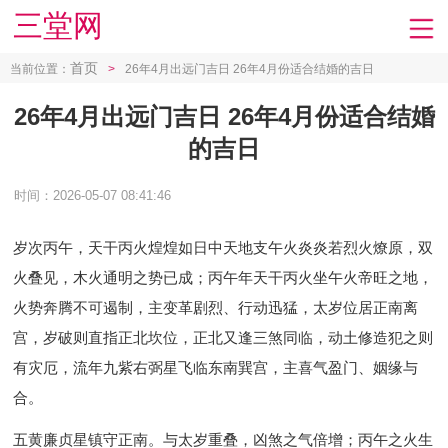
三堂网
首页
当前位置：
>
26年4月出远门吉日 26年4月份适合结婚的吉日
26年4月出远门吉日 26年4月份适合结婚
的吉日
时间：2026-05-07 08:41:46
岁次丙午，天干丙火煌煌如日中天地支午火炎炎若烈火燎原，双
火叠见，木火通明之势已成；丙午年天干丙火坐午火帝旺之地，
火势奔腾不可遏制，主变革剧烈、行动迅猛，太岁位居正南离
宫，岁破则直指正北坎位，正北又逢三煞同临，动土修造犯之则
有灾厄，流年九紫右弼星飞临东南巽宫，主喜气盈门、姻缘与
合。
五黄廉贞星镇守正南。与太岁重叠，凶煞之气倍增；丙午之火生