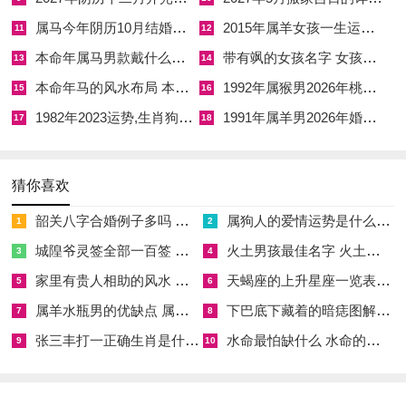
葬
属马今年阴历10月结婚好吗 属马还有几年本命年结婚呢好吗
2015年属羊女孩一生运势 2015年属羊女2026年健康运好吗
11
12
【忌】纳采、开光、安床、嫁娶、开市
本命年属马男款戴什么财神 本命年属马男士戴什么好一点
带有飒的女孩名字 女孩取名字带飒字有什么名字好听
13
14
【冲】冲虎煞南
本命年马的风水布局 本命年马的佛像怎么摆放
1992年属猴男2026年桃花运 1992年属猴男2026年感情运如何
15
16
1982年2023运势,生肖狗1982年2023运势
1991年属羊男2026年婚姻运势 1991年属羊男2026年感情运如何
【吉神方位】喜神东北，财神东北
17
18
【当日吉时】子时，丑时、辰时，巳时、未时，戌时
猜你喜欢
甲寅日，干支皆为木，木气旺盛，又逢岁君丙午之火，木旺生
韶关八字合婚例子多吗 韶关八字测风水
属狗人的爱情运势是什么意思 属狗的人爱情观
火，火旺则光明普照，出行大利，寅为日马星之一，马星逢日，
1
2
主行动迅速，远行得速，然甲木受丙火泄气，途中易感疲惫，须
城隍爷灵签全部一百签 城隍爷灵签解签大全
火土男孩最佳名字 火土属性的字男孩名字有哪些
3
4
适当休息，寅午半合火局，火势炎炎，出行宜随身备水，以防上
家里有贵人相助的风水 家里有贵人是什么意思
天蝎座的上升星座一览表 天蝎座的上升星座查询
5
6
火；司命吉神值日，逢凶可化吉。
属羊水瓶男的优缺点 属羊水瓶座男生性格爱情观
下巴底下藏着的暗痣图解 下巴尖底下有痣代表什么
7
8
张三丰打一正确生肖是什么意思 张三丰是指什么生肖
水命最怕缺什么 水命的人忌什么
阳历2026年4月9日
9
10
【农历】闰二月十九