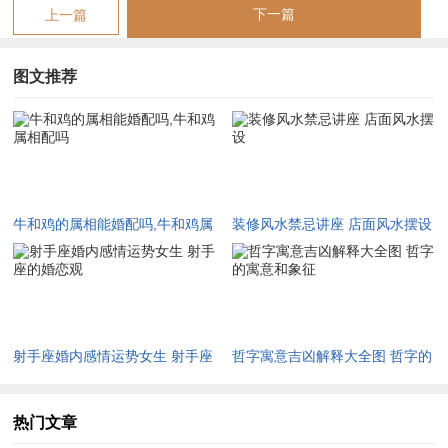
下一篇
上一篇
到底是否婚配；还需要考虑牛同鸡的性格、爱好、家庭背景等在
领域 有没有匹配。相互尊重、理解、包容才是关键。只要夫妻
图文推荐
之间相互信赖、彼此支持、配对好坏实际上并不重要。
【牛和鸡的属相能婚配吗,牛和鸡属相配吗】相关文章：
牛和鸡的属相能婚配吗,牛和鸡属
装修风水禁忌讲座 店面风水摆设
☑
2027年安葬吉日一览表 2027年12月安葬吉日一览表
相配吗
☑
2019年6月份出行吉日 2027年6月出行吉日一览表
☑
2027年农历十二月安床吉日 2027年正月安床吉日吉时查询
☑
2027年4月份乔迁吉日一览表 2027年4月乔迁吉日吉时查询
射手座婚内感情运势女生 射手座
哲字寓意吉凶解释大全图 哲字的
☑
2027年9月份去寺庙祈福的日子 2027年5月去寺庙吉日一览表
的婚恋观
寓意和象征
热门文章
☑
2027年修坟吉日一览表 2027年农历2月修坟吉日一览表