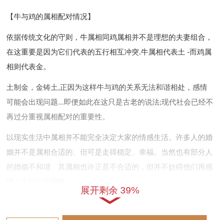
【牛与鸡的属相配对情况】
依据传统文化的守则，牛属相同鸡属相并不是理想的夫妻组合，
在这重要是因为它们代表的五行相互冲突.牛属相代表土 -而鸡属
相则代表金。
土制金，金铸土,正因为这样牛与鸡的关系无法和谐相处，感情
可能会出现问题...即便如此在这只是古老的说法;现代社会已经不
再过分重视属相配对的重要性。
以现实生活中属相并不能完全决定大家的情感生活。许多人的婚
姻并不是属相合适的、但可是走得稳定、幸福。当然也有部分人
的婚姻不和谐、其属相也许正是不合适的，但并不妨碍他们再感
情上走得比较顺畅。
展开剩余 39%
这就是说属相尽管有是作用婚姻关系的一个因素;但并非唯一的
决定因素。