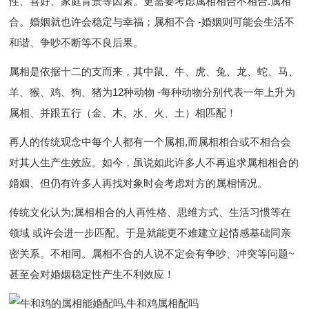
性、喜好、家庭背景等因素。更需要考虑属相相合不相合.属相
合。婚姻就也许会稳定与幸福；属相不合 -婚姻则可能会生活不
和谐、争吵不断等不良后果。
属相是依据十二的支而来，其中鼠、牛、虎、兔、龙、蛇、马、
羊、猴、鸡、狗、猪为12种动物 -每种动物分别代表一年上升为
属相、并跟五行（金、木、水、火、土）相匹配！
再人的传统观念中每个人都有一个属相,而属相相合或不相合会
对其人生产生效应。如今，虽说如此许多人不再追求属相相合的
婚姻、但仍有许多人再找对象时会考虑对方的属相情况。
传统文化认为;属相相合的人再性格、思维方式、生活习惯等在
领域 或许会进一步匹配。于是就能更不难建立起情感基础同亲
密关系。不相同。属相不合的人说不定会有争吵、冲突等问题~
甚至会对婚姻稳定性产生不利效应！