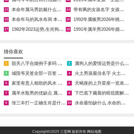
本命年属马男款戴什么财神 本命年属马男士戴什么好一点
带有飒的女孩名字 女孩取名字带飒字有什么名字好听
13
14
本命年马的风水布局 本命年马的佛像怎么摆放
1992年属猴男2026年桃花运 1992年属猴男2026年感情运如何
15
16
1982年2023运势,生肖狗1982年2023运势
1991年属羊男2026年婚姻运势 1991年属羊男2026年感情运如何
17
18
猜你喜欢
韶关八字合婚例子多吗 韶关八字测风水
属狗人的爱情运势是什么意思 属狗的人爱情观
1
2
城隍爷灵签全部一百签 城隍爷灵签解签大全
火土男孩最佳名字 火土属性的字男孩名字有哪些
3
4
家里有贵人相助的风水 家里有贵人是什么意思
天蝎座的上升星座一览表 天蝎座的上升星座查询
5
6
属羊水瓶男的优缺点 属羊水瓶座男生性格爱情观
下巴底下藏着的暗痣图解 下巴尖底下有痣代表什么
7
8
张三丰打一正确生肖是什么意思 张三丰是指什么生肖
水命最怕缺什么 水命的人忌什么
9
10
Copyright©2025
三堂网
版权所有
网站地图