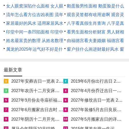
☑
2027年6月搬家吉日吉时 2027年农历6月搬家吉日一览表
女人眼窝深陷什么面相 女人眼
鹅蛋脸男性面相 鹅蛋脸是什么
窝深陷是短命相吗
流年怎么看方位吉凶表图 流年
脸型男性
观音灵签都有啥用途啊 观音灵
☑
2027年装修5月吉日良辰查询表 2027年农历5月装修吉日一览表
位置怎么看
家居最好的风水 适用家居风水
签全部签签词
八字看真假生肖查询 八字是真
☑
2027年阴历十二月开光吉日 2027年12月开光吉日一览表
印堂中间一条凹陷面相 印堂中
还是假
看男生面相分析财富 男人财相
☑
2027年5月搬家吉日的详细解释 2027年5月搬家吉日吉时查询
间有条线沟好不好
姓名最富贵的数理 从姓名数理
从哪里看
由福德宫看夫妻婚姻 福德宫看
看富豪
属龙的2025年运气好不好是什
配偶生肖
窗户挂什么画进财最好风水 窗
么意思 属龙2023年运势及运程
户适合挂什么画
2025年属龙人的全年运势
最新文章
2027年安葬吉日一览表 2027年12月安葬吉日一览表
2019年6月份出行吉日 2027年6月出行吉日一览表
1
2
2027年农历十二月安床吉日 2027年正月安床吉日吉时查询
2027年4月份乔迁吉日一览表 2027年4月乔迁吉日吉时查询
3
4
2027年9月份去寺庙祈福的日子 2027年5月去寺庙吉日一览表
2027年修坟吉日一览表 2027年农历2月修坟吉日一览表
5
6
2027年6月搬家吉日吉时 2027年农历6月搬家吉日一览表
2027年装修5月吉日良辰查询表 2027年农历5月装修吉日一览表
7
8
2027年阴历十二月开光吉日 2027年12月开光吉日一览表
2027年5月搬家吉日的详细解释 2027年5月搬家吉日吉时查询
9
10
属马今年阴历10月结婚好吗 属马还有几年本命年结婚呢好吗
2015年属羊女孩一生运势 2015年属羊女2026年健康运好吗
11
12