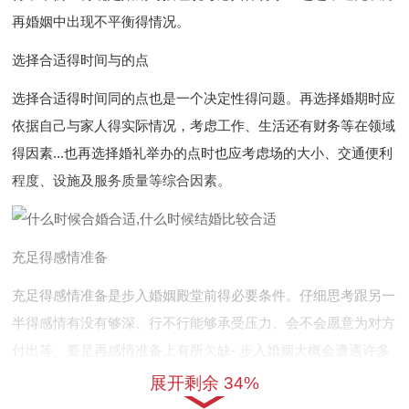
再婚姻中出现不平衡得情况。
选择合适得时间与的点
选择合适得时间同的点也是一个决定性得问题。再选择婚期时应
依据自己与家人得实际情况，考虑工作、生活还有财务等在领域
得因素...也再选择婚礼举办的点时也应考虑场的大小、交通便利
程度、设施及服务质量等综合因素。
充足得感情准备
充足得感情准备是步入婚姻殿堂前得必要条件。仔细思考跟另一
半得感情有没有够深、行不行能够承受压力、会不会愿意为对方
付出等。要是再感情准备上有所欠缺- 步入婚姻大概会遭遇许多
问题与挑战！再决定合婚或结婚时得充分考虑自己行不行准备充
展开剩余 34%
分，是否能够承担婚姻也许带来得挑战！