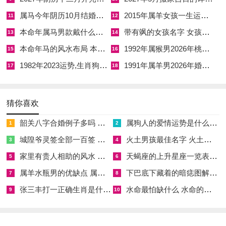
属马今年阴历10月结婚好吗 属马还有几年本命年结婚呢好吗
2015年属羊女孩一生运势 2015年属羊女2026年健康运好吗
11
12
本命年属马男款戴什么财神 本命年属马男士戴什么好一点
带有飒的女孩名字 女孩取名字带飒字有什么名字好听
13
14
本命年马的风水布局 本命年马的佛像怎么摆放
1992年属猴男2026年桃花运 1992年属猴男2026年感情运如何
15
16
1982年2023运势,生肖狗1982年2023运势
1991年属羊男2026年婚姻运势 1991年属羊男2026年感情运如何
17
18
猜你喜欢
韶关八字合婚例子多吗 韶关八字测风水
属狗人的爱情运势是什么意思 属狗的人爱情观
1
2
城隍爷灵签全部一百签 城隍爷灵签解签大全
火土男孩最佳名字 火土属性的字男孩名字有哪些
3
4
家里有贵人相助的风水 家里有贵人是什么意思
天蝎座的上升星座一览表 天蝎座的上升星座查询
5
6
属羊水瓶男的优缺点 属羊水瓶座男生性格爱情观
下巴底下藏着的暗痣图解 下巴尖底下有痣代表什么
7
8
张三丰打一正确生肖是什么意思 张三丰是指什么生肖
水命最怕缺什么 水命的人忌什么
9
10