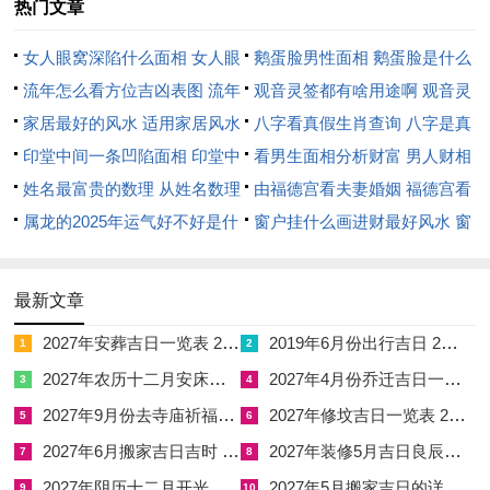
热门文章
☑
2027年5月搬家吉日的详细解释 2027年5月搬家吉日吉时查询
女人眼窝深陷什么面相 女人眼
鹅蛋脸男性面相 鹅蛋脸是什么
窝深陷是短命相吗
流年怎么看方位吉凶表图 流年
脸型男性
观音灵签都有啥用途啊 观音灵
位置怎么看
家居最好的风水 适用家居风水
签全部签签词
八字看真假生肖查询 八字是真
印堂中间一条凹陷面相 印堂中
还是假
看男生面相分析财富 男人财相
间有条线沟好不好
姓名最富贵的数理 从姓名数理
从哪里看
由福德宫看夫妻婚姻 福德宫看
看富豪
属龙的2025年运气好不好是什
配偶生肖
窗户挂什么画进财最好风水 窗
么意思 属龙2023年运势及运程
户适合挂什么画
2025年属龙人的全年运势
最新文章
2027年安葬吉日一览表 2027年12月安葬吉日一览表
2019年6月份出行吉日 2027年6月出行吉日一览表
1
2
2027年农历十二月安床吉日 2027年正月安床吉日吉时查询
2027年4月份乔迁吉日一览表 2027年4月乔迁吉日吉时查询
3
4
2027年9月份去寺庙祈福的日子 2027年5月去寺庙吉日一览表
2027年修坟吉日一览表 2027年农历2月修坟吉日一览表
5
6
2027年6月搬家吉日吉时 2027年农历6月搬家吉日一览表
2027年装修5月吉日良辰查询表 2027年农历5月装修吉日一览表
7
8
2027年阴历十二月开光吉日 2027年12月开光吉日一览表
2027年5月搬家吉日的详细解释 2027年5月搬家吉日吉时查询
9
10