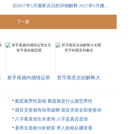
☑
2027年5月搬家吉日的详细解释 2027年5月搬家吉日吉时查询
下一篇
店
射手座婚内感情运势
哲字寓意吉凶解释大
女生 射手座的婚恋观
全图 哲字的寓意和象
征
吗
鹅蛋脸男性面相 鹅蛋脸是什么脸型男性
观音灵签都有啥用途啊 观音灵签全部签签词
八字看真假生肖查询 八字是真还是假
好
看男生面相分析财富 男人财相从哪里看