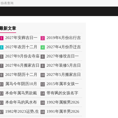
月份表查询
最新文章
2027年安葬吉日一
2019年6月份出行吉
1
2
览表 2027年12月安葬吉
2027年农历十二月
日 2027年6月出行吉日
2027年4月份乔迁吉
3
4
日一览表
安床吉日 2027年正月安
2027年9月份去寺庙
一览表
日一览表 2027年4月乔
2027年修坟吉日一
5
6
床吉日吉时查询
祈福的日子 2027年5月
2027年6月搬家吉日
迁吉日吉时查询
览表 2027年农历2月修
2027年装修5月吉日
7
8
去寺庙吉日一览表
吉时 2027年农历6月搬
2027年阴历十二月
坟吉日一览表
良辰查询表 2027年农历
2027年5月搬家吉日
9
10
家吉日一览表
开光吉日 2027年12月开
属马今年阴历10月
5月装修吉日一览表
的详细解释 2027年5月
2015年属羊女孩一
11
12
光吉日一览表
结婚好吗 属马还有几年
本命年属马男款戴
搬家吉日吉时查询
生运势 2015年属羊女
带有飒的女孩名字
13
14
本命年结婚呢好吗
什么财神 本命年属马男
本命年马的风水布
2026年健康运好吗
女孩取名字带飒字有什
1992年属猴男2026
15
16
士戴什么好一点
局 本命年马的佛像怎么
1982年2023运势,生
么名字好听
年桃花运 1992年属猴男
1991年属羊男2026
17
18