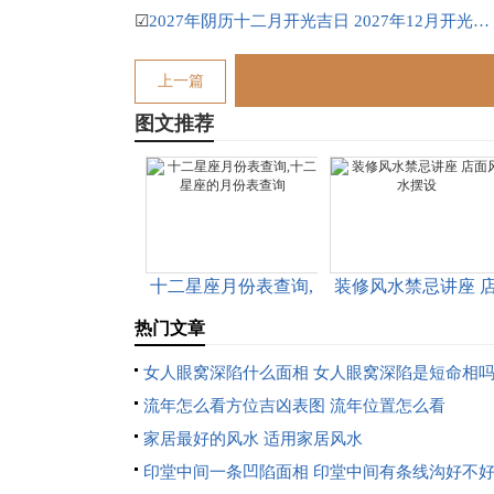
☑
2027年阴历十二月开光吉日 2027年12月开光吉日一览表
上一篇
图文推荐
十二星座月份表查询,
装修风水禁忌讲座 
十二星座的月份表查
面风水摆设
热门文章
询
女人眼窝深陷什么面相 女人眼窝深陷是短命相
流年怎么看方位吉凶表图 流年位置怎么看
家居最好的风水 适用家居风水
印堂中间一条凹陷面相 印堂中间有条线沟好不