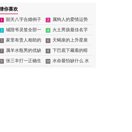
摆放
肖狗1982年2023运势
2026年感情运如何
年婚姻运势 1991年属羊
猜你喜欢
男2026年感情运如何
韶关八字合婚例子
属狗人的爱情运势
1
2
多吗 韶关八字测风水
城隍爷灵签全部一
是什么意思 属狗的人爱
火土男孩最佳名字
3
4
百签 城隍爷灵签解签大
家里有贵人相助的
情观
火土属性的字男孩名字
天蝎座的上升星座
5
6
全
风水 家里有贵人是什么
属羊水瓶男的优缺
有哪些
一览表 天蝎座的上升星
下巴底下藏着的暗
7
8
意思
点 属羊水瓶座男生性格
张三丰打一正确生
座查询
痣图解 下巴尖底下有痣
水命最怕缺什么 水
9
10
爱情观
肖是什么意思 张三丰是
代表什么
命的人忌什么
指什么生肖