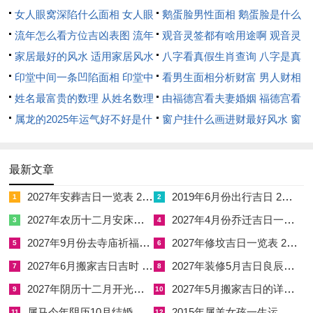
女人眼窝深陷什么面相 女人眼
鹅蛋脸男性面相 鹅蛋脸是什么
窝深陷是短命相吗
流年怎么看方位吉凶表图 流年
脸型男性
观音灵签都有啥用途啊 观音灵
位置怎么看
家居最好的风水 适用家居风水
签全部签签词
八字看真假生肖查询 八字是真
印堂中间一条凹陷面相 印堂中
还是假
看男生面相分析财富 男人财相
间有条线沟好不好
姓名最富贵的数理 从姓名数理
从哪里看
由福德宫看夫妻婚姻 福德宫看
看富豪
属龙的2025年运气好不好是什
配偶生肖
窗户挂什么画进财最好风水 窗
么意思 属龙2023年运势及运程
户适合挂什么画
2025年属龙人的全年运势
最新文章
2027年安葬吉日一览表 2027年12月安葬吉日一览表
2019年6月份出行吉日 2027年6月出行吉日一览表
1
2
2027年农历十二月安床吉日 2027年正月安床吉日吉时查询
2027年4月份乔迁吉日一览表 2027年4月乔迁吉日吉时查询
3
4
2027年9月份去寺庙祈福的日子 2027年5月去寺庙吉日一览表
2027年修坟吉日一览表 2027年农历2月修坟吉日一览表
5
6
2027年6月搬家吉日吉时 2027年农历6月搬家吉日一览表
2027年装修5月吉日良辰查询表 2027年农历5月装修吉日一览表
7
8
2027年阴历十二月开光吉日 2027年12月开光吉日一览表
2027年5月搬家吉日的详细解释 2027年5月搬家吉日吉时查询
9
10
属马今年阴历10月结婚好吗 属马还有几年本命年结婚呢好吗
2015年属羊女孩一生运势 2015年属羊女2026年健康运好吗
11
12