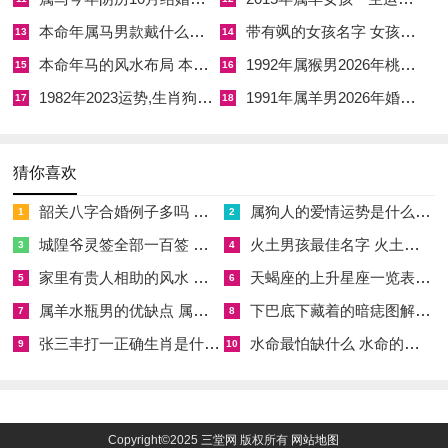
本命年属马男款戴什么财神 本命年属马男士戴什么好一点
带有飒的女孩名字 女孩取名字带飒字有什么名字好听
13
14
本命年马的风水布局 本命年马的佛像怎么摆放
1992年属猴男2026年桃花运 1992年属猴男2026年感情运如何
15
16
1982年2023运势,生肖狗1982年2023运势
1991年属羊男2026年婚姻运势 1991年属羊男2026年感情运如何
17
18
猜你喜欢
韶关八字合婚例子多吗 韶关八字测风水
属狗人的爱情运势是什么意思 属狗的人爱情观
1
2
城隍爷灵签全部一百签 城隍爷灵签解签大全
火土男孩最佳名字 火土属性的字男孩名字有哪些
3
4
家里有贵人相助的风水 家里有贵人是什么意思
天蝎座的上升星座一览表 天蝎座的上升星座查询
5
6
属羊水瓶男的优缺点 属羊水瓶座男生性格爱情观
下巴底下藏着的暗痣图解 下巴尖底下有痣代表什么
7
8
张三丰打一正确生肖是什么意思 张三丰是指什么生肖
水命最怕缺什么 水命的人忌什么
9
10
Copyright©2025
三堂网
版权所有
网站地图