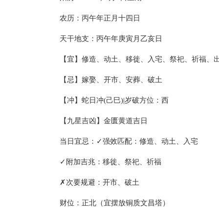
农历：丙午年正月十四日
天干地支：丙午年庚寅月乙亥日
【宜】修造、动土、移徙、入宅、祭祀、祈福、
【忌】嫁娶、开市、安葬、破土
【冲】蛇日冲(己巳)|岁破方位：西
【九星吉凶】金匮黄道吉日
当日宜忌：✓强效匹配：修造、动土、入宅
✓附加吉兆：移徙、祭祀、祈福
✗次要规避：开市、破土
财位：正北（宜摆放铜质文昌塔）