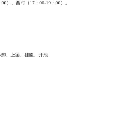
：00）、酉时（17：00-19：00）。
拆卸、上梁、挂匾、开池