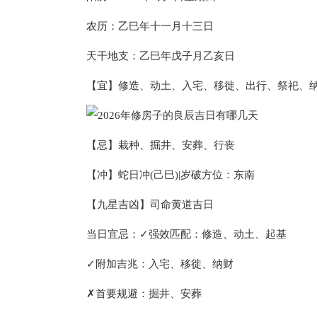
农历：乙巳年十一月十三日
天干地支：乙巳年戊子月乙亥日
【宜】修造、动土、入宅、移徙、出行、祭祀、
【忌】栽种、掘井、安葬、行丧
【冲】蛇日冲(己巳)|岁破方位：东南
【九星吉凶】司命黄道吉日
当日宜忌：✓强效匹配：修造、动土、起基
✓附加吉兆：入宅、移徙、纳财
✗首要规避：掘井、安葬