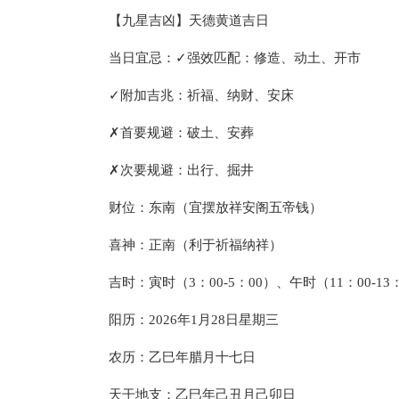
【九星吉凶】天德黄道吉日
当日宜忌：✓强效匹配：修造、动土、开市
✓附加吉兆：祈福、纳财、安床
✗首要规避：破土、安葬
✗次要规避：出行、掘井
财位：东南（宜摆放祥安阁五帝钱）
喜神：正南（利于祈福纳祥）
吉时：寅时（3：00-5：00）、午时（11：00-13
阳历：2026年1月28日星期三
农历：乙巳年腊月十七日
天干地支：乙巳年己丑月己卯日