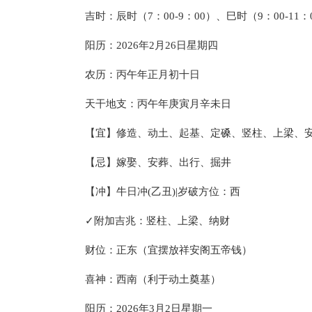
吉时：辰时（7：00-9：00）、巳时（9：00-11：
阳历：2026年2月26日星期四
农历：丙午年正月初十日
天干地支：丙午年庚寅月辛未日
【宜】修造、动土、起基、定磉、竖柱、上梁、
【忌】嫁娶、安葬、出行、掘井
【冲】牛日冲(乙丑)|岁破方位：西
✓附加吉兆：竖柱、上梁、纳财
财位：正东（宜摆放祥安阁五帝钱）
喜神：西南（利于动土奠基）
阳历：2026年3月2日星期一