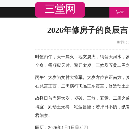
三堂网
讲堂
2026年修房子的良辰吉
时间：20
时值丙午，天干属火，地支属火，纳音天河水，
全身，需顺应天时、避开太岁、三煞及五黄二黑
丙午年太岁为文哲大将军。太岁方位在正南方，
在兑宫正西，二黑病符飞临正东震宫，修造动土
故择日首当避太岁，岁破、三煞，五黄、二黑之
得宜，则动土无碍，宅运昌隆；若择日不慎，纵
君细察。
阳历：2026年1月1日星期四