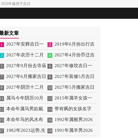
2026年修房子吉日
最新文章
2027年安葬吉日一
2019年6月份出行吉
1
2
览表 2027年12月安葬吉
2027年农历十二月
日 2027年6月出行吉日
2027年4月份乔迁吉
3
4
日一览表
安床吉日 2027年正月安
2027年9月份去寺庙
一览表
日一览表 2027年4月乔
2027年修坟吉日一
5
6
床吉日吉时查询
祈福的日子 2027年5月
2027年6月搬家吉日
迁吉日吉时查询
览表 2027年农历2月修
2027年装修5月吉日
7
8
去寺庙吉日一览表
吉时 2027年农历6月搬
2027年阴历十二月
坟吉日一览表
良辰查询表 2027年农历
2027年5月搬家吉日
9
10
家吉日一览表
开光吉日 2027年12月开
属马今年阴历10月
5月装修吉日一览表
的详细解释 2027年5月
2015年属羊女孩一
11
12
光吉日一览表
结婚好吗 属马还有几年
本命年属马男款戴
搬家吉日吉时查询
生运势 2015年属羊女
带有飒的女孩名字
13
14
本命年结婚呢好吗
什么财神 本命年属马男
本命年马的风水布
2026年健康运好吗
女孩取名字带飒字有什
1992年属猴男2026
15
16
士戴什么好一点
局 本命年马的佛像怎么
1982年2023运势,生
么名字好听
年桃花运 1992年属猴男
1991年属羊男2026
17
18