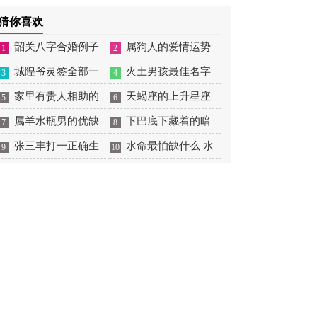
摆放
肖狗1982年2023运势
2026年感情运如何
年婚姻运势 1991年属羊
猜你喜欢
男2026年感情运如何
韶关八字合婚例子
属狗人的爱情运势
1
2
多吗 韶关八字测风水
城隍爷灵签全部一
是什么意思 属狗的人爱
火土男孩最佳名字
3
4
百签 城隍爷灵签解签大
家里有贵人相助的
情观
火土属性的字男孩名字
天蝎座的上升星座
5
6
全
风水 家里有贵人是什么
属羊水瓶男的优缺
有哪些
一览表 天蝎座的上升星
下巴底下藏着的暗
7
8
意思
点 属羊水瓶座男生性格
张三丰打一正确生
座查询
痣图解 下巴尖底下有痣
水命最怕缺什么 水
9
10
爱情观
肖是什么意思 张三丰是
代表什么
命的人忌什么
指什么生肖