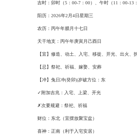
吉时：卯时（5：00-7：00）、午时（11：00-13
阳历：2026年2月4日星期三
农历：丙午年腊月十七日
天干地支：丙午年庚寅月己酉日
【宜】修造、动土、入宅、移徙、开光、出火、
【忌】祭祀、祈福、嫁娶、安葬
【冲】兔日冲(癸卯)|岁破方位：东
✓附加吉兆：入宅、上梁、开光
✗次要规避：祭祀、祈福
财位：东北（宜摆放聚宝盆）
喜神：正南（利于入宅安居）