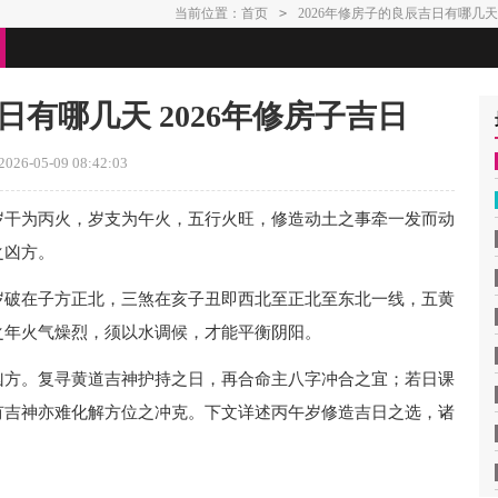
当前位置：
首页
>
2026年修房子的良辰吉日有哪几天 
日有哪几天 2026年修房子吉日
26-05-09 08:42:03
岁干为丙火，岁支为午火，五行火旺，修造动土之事牵一发而动
之凶方。
岁破在子方正北，三煞在亥子丑即西北至正北至东北一线，五黄
之年火气燥烈，须以水调候，才能平衡阴阳。
凶方。复寻黄道吉神护持之日，再合命主八字冲合之宜；若日课
有吉神亦难化解方位之冲克。下文详述丙午岁修造吉日之选，诸