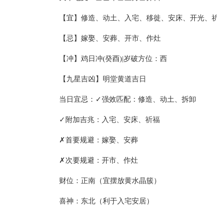
【宜】修造、动土、入宅、移徙、安床、开光、
【忌】嫁娶、安葬、开市、作灶
【冲】鸡日冲(癸酉)|岁破方位：西
【九星吉凶】明堂黄道吉日
当日宜忌：✓强效匹配：修造、动土、拆卸
✓附加吉兆：入宅、安床、祈福
✗首要规避：嫁娶、安葬
✗次要规避：开市、作灶
财位：正南（宜摆放黄水晶簇）
喜神：东北（利于入宅安居）