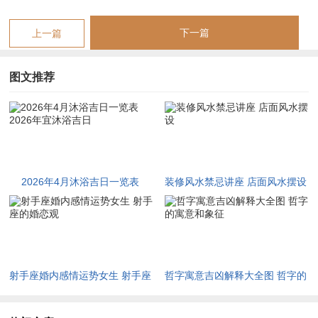
取巳时、午时、申时申时金水相生，沐浴后精神爽利；命主若有
慢性疾病或久病不愈，此日沐浴配合药浴更佳，壬水坐库而冲
下一篇
上一篇
开，药力可随水气详细腠理。
图文推荐
2026年4月19日
，农历三月初三，干支丙午年壬辰月癸亥日。此
日值神玉堂，乃黄道吉辰，建除十二神为危日；宜沐浴，塞穴、
畋猎，结网、取渔，扫舍，忌祈福，安葬，癸亥日天干癸水为雨
露之水，地支亥为水之正位，日柱水势极旺，且月柱壬辰壬水大
河之水与之呼应，水水相汇而不绝。沐浴之时周身浸润于水气之
2026年4月沐浴吉日一览表
装修风水禁忌讲座 店面风水摆设
中如甘霖洗尘，润而不寒。
2026年宜沐浴吉日
危日之「危」主居高而慎。沐浴时心境宜平静谦与，不可心浮气
躁，方可收净心之效。冲煞方面此日冲蛇煞西，属蛇之人当日沐
浴宜避亥时或于浴前先面西而立，拱手三揖以敬煞神；吉时取巳
射手座婚内感情运势女生 射手座
哲字寓意吉凶解释大全图 哲字的
时，午时、未时午时阳光透窗而入，水光相映，浴后肤润神清；
的婚恋观
寓意和象征
命主若八字水弱而火旺，此日癸亥水气充沛，正可调候补水，降