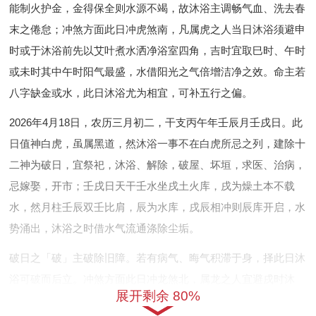
能制火护金，金得保全则水源不竭，故沐浴主调畅气血、洗去春
末之倦怠；冲煞方面此日冲虎煞南，凡属虎之人当日沐浴须避申
时或于沐浴前先以艾叶煮水洒净浴室四角，吉时宜取巳时、午时
或未时其中午时阳气最盛，水借阳光之气倍增洁净之效。命主若
八字缺金或水，此日沐浴尤为相宜，可补五行之偏。
2026年4月18日
，农历三月初二，干支丙午年壬辰月壬戌日。此
日值神白虎，虽属黑道，然沐浴一事不在白虎所忌之列，建除十
二神为破日，宜祭祀，沐浴、解除，破屋、坏垣，求医、治病，
忌嫁娶，开市；壬戌日天干壬水坐戌土火库，戌为燥土本不载
水，然月柱壬辰双壬比肩，辰为水库，戌辰相冲则辰库开启，水
势涌出，沐浴之时借水气流通涤除尘垢。
破日之「破」主破除旧障。若有病气、晦气积滞于身，择此日沐
浴可破而后立。冲煞方面此日冲龙煞北，属龙之人宜避戌时沐
展开剩余 80%
浴，或于沐浴后以温水冲泡陈皮饮服，以土制土而安中焦，吉时