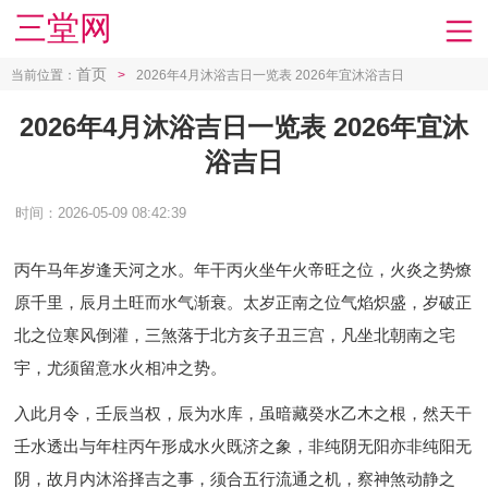
三堂网
首页
当前位置：
>
2026年4月沐浴吉日一览表 2026年宜沐浴吉日
2026年4月沐浴吉日一览表 2026年宜沐
浴吉日
时间：2026-05-09 08:42:39
丙午马年岁逢天河之水。年干丙火坐午火帝旺之位，火炎之势燎
原千里，辰月土旺而水气渐衰。太岁正南之位气焰炽盛，岁破正
北之位寒风倒灌，三煞落于北方亥子丑三宫，凡坐北朝南之宅
宇，尤须留意水火相冲之势。
入此月令，壬辰当权，辰为水库，虽暗藏癸水乙木之根，然天干
壬水透出与年柱丙午形成水火既济之象，非纯阴无阳亦非纯阳无
阴，故月内沐浴择吉之事，须合五行流通之机，察神煞动静之