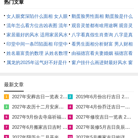
火安神。
热门文章
2026年4月28日
，农历三月十二，干支丙午年壬辰月壬申日；此
女人眼窝深陷什么面相 女人眼
鹅蛋脸男性面相 鹅蛋脸是什么
日值神金匮，黄道吉辰，建除十二神为定日，宜祈福，沐浴、纳
窝深陷是短命相吗
流年怎么看方位吉凶表图 流年
脸型男性
观音灵签都有啥用途啊 观音灵
畜，安葬、祭祀，入殓、破土，求嗣、斋醮，忌嫁娶，出行、移
位置怎么看
家居最好的风水 适用家居风水
签全部签签词
八字看真假生肖查询 八字是真
徙，入宅、安床。
印堂中间一条凹陷面相 印堂中
还是假
看男生面相分析财富 男人财相
间有条线沟好不好
姓名最富贵的数理 从姓名数理
从哪里看
由福德宫看夫妻婚姻 福德宫看
壬申日天干壬水坐申金长生之地。金生水旺，与月柱壬辰同气连
看富豪
属龙的2025年运气好不好是什
配偶生肖
窗户挂什么画进财最好风水 窗
枝，水势连绵不绝；沐浴之时金水相涵，可洗去暮春烦躁，安定
么意思 属龙2023年运势及运程
户适合挂什么画
心神。申金又为月德合之方，辰月见申金则月德合临，沐浴主得
2025年属龙人的全年运势
贵人暗助、口舌消散。
最新文章
冲煞方面此日冲虎煞南。属虎之人宜避申时沐浴，或于浴前先焚
2027年安葬吉日一览表 2027年12月安葬吉日一览表
2019年6月份出行吉日 2027年6月出行吉日一览表
1
2
檀香一枝以安神定气，吉时取巳时，午时、未时，酉时酉时金气
2027年农历十二月安床吉日 2027年正月安床吉日吉时查询
2027年4月份乔迁吉日一览表 2027年4月乔迁吉日吉时查询
3
4
最旺，金生水势倍增，沐浴后肌肤光泽，神采奕奕，命主若从事
2027年9月份去寺庙祈福的日子 2027年5月去寺庙吉日一览表
2027年修坟吉日一览表 2027年农历2月修坟吉日一览表
5
6
文职，创意工作，此日沐浴后头脑清晰，宜乘势伏案用功。
2027年6月搬家吉日吉时 2027年农历6月搬家吉日一览表
2027年装修5月吉日良辰查询表 2027年农历5月装修吉日一览表
7
8
2026年4月30日
，农历三月十四，干支丙午年壬辰月甲戌日。此
2027年阴历十二月开光吉日 2027年12月开光吉日一览表
2027年5月搬家吉日的详细解释 2027年5月搬家吉日吉时查询
9
10