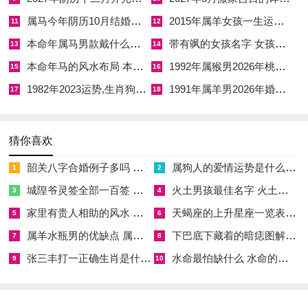
日值神白虎，黑道，建除十二神为破日；宜祭祀，沐浴、解除，
属马今年阴历10月结婚好吗 属马还有几年本命年结婚呢好吗
2015年属羊女孩一生运势 2015年属羊女2026年健康运好吗
11
12
求医、治病，破屋、坏垣，忌祈福，斋醮、开市，安葬；甲戌日
本命年属马男款戴什么财神 本命年属马男士戴什么好一点
带有飒的女孩名字 女孩取名字带飒字有什么名字好听
13
14
天干甲木坐戌土，木克土而土受制，月柱壬辰水势得甲木疏土之
本命年马的风水布局 本命年马的佛像怎么摆放
1992年属猴男2026年桃花运 1992年属猴男2026年感情运如何
15
16
功而通流无阻。
1982年2023运势,生肖狗1982年2023运势
1991年属羊男2026年婚姻运势 1991年属羊男2026年感情运如何
17
18
戌辰相冲，土库与水库对冲，水气借冲势而涌出，沐浴之时周身
气血随水气而畅行，最宜化解气滞血瘀之症；破日主破旧立新，
猜你喜欢
若有陈年旧疾或反复不愈之患，择此日沐浴并配合中药浴，药力
韶关八字合婚例子多吗 韶关八字测风水
属狗人的爱情运势是什么意思 属狗的人爱情观
可随水气渗入筋骨，冲煞方面此日冲龙煞北，属龙之人宜避戌时
1
2
沐浴，或于浴前以盐水漱口以清口腔之浊气。
城隍爷灵签全部一百签 城隍爷灵签解签大全
火土男孩最佳名字 火土属性的字男孩名字有哪些
3
4
家里有贵人相助的风水 家里有贵人是什么意思
天蝎座的上升星座一览表 天蝎座的上升星座查询
5
6
吉时取巳时、午时、未时午时火旺土燥。沐浴水温宜略凉以平
属羊水瓶男的优缺点 属羊水瓶座男生性格爱情观
下巴底下藏着的暗痣图解 下巴尖底下有痣代表什么
7
8
衡。命主若八字土重木弱，此日甲木疏土，沐浴后可借木气生发
张三丰打一正确生肖是什么意思 张三丰是指什么生肖
水命最怕缺什么 水命的人忌什么
之力舒展胸怀。
9
10
沐浴择吉之事，追本溯源，非仅为洁身净体；黄历之中「沐浴」