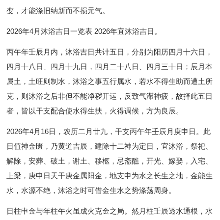
变，才能涤旧纳新而不损元气。
2026年4月沐浴吉日一览表 2026年宜沐浴吉日
。
丙午年壬辰月内，沐浴吉日共计五日，分别为阳历四月十六日，
四月十八日、四月十九日，四月二十八日、四月三十日；辰月本
属土，土旺则制水，沐浴之事五行属水，若水不得生助而遭土所
克，则沐浴之后非但不能净秽开运，反致气滞神疲，故择此五日
者，皆以干支配合使水得生扶，火得调候，方为良辰。
2026年4月16日
，农历二月廿九，干支丙午年壬辰月庚申日。此
日值神金匮，乃黄道吉辰，建除十二神为定日，宜沐浴，祭祀、
解除，安葬、破土，谢土、移柩，忌斋醮，开光、嫁娶，入宅、
上梁，庚申日天干庚金属阳金，地支申为水之长生之地，金能生
水，水源不绝，沐浴之时可借金生水之势涤荡周身。
日柱申金与年柱午火虽成火克金之局。然月柱壬辰透水通根，水