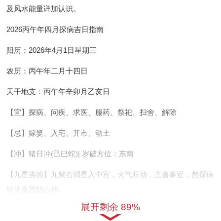
及风水能量详加认识。
2026丙午年四月探病吉日指南
阳历：2026年4月1日星期三
农历：丙午年二月十四日
天干地支：丙午年辛卯月乙亥日
【宜】探病、问疾、求医、服药、祭祀、扫舍、解除
【忌】嫁娶、入宅、开市、动土
【冲】猪日冲(己巳蛇)| 岁破方位：东南
【九星吉凶】九紫右弼星入中宫，火气旺动，主喜事近，然探病
则火炎恐扰心神。
展开剩余 89%
当日宜忌：