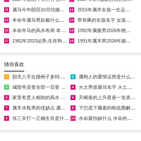
属马今年阴历10月结婚好吗 属马还有几年本命年结婚呢好吗
2015年属羊女孩一生运势 2015年属羊女2026年健康运好吗
11
12
✓附加吉兆：斋醮（净化病室邪气）、安床（若病者需移床，此
本命年属马男款戴什么财神 本命年属马男士戴什么好一点
带有飒的女孩名字 女孩取名字带飒字有什么名字好听
日大吉）
13
14
本命年马的风水布局 本命年马的佛像怎么摆放
1992年属猴男2026年桃花运 1992年属猴男2026年感情运如何
15
16
✗首要规避：入宅（双辰自刑，入宅招不安）、开仓（辰为水
1982年2023运势,生肖狗1982年2023运势
1991年属羊男2026年婚姻运势 1991年属羊男2026年感情运如何
17
18
库，开仓则财泄）
✗次要规避：掘井（土旺水浑，掘井反伤泉脉）
猜你喜欢
财位：西南（宜摆放黄水晶或陶瓷，土金相生）
韶关八字合婚例子多吗 韶关八字测风水
属狗人的爱情运势是什么意思 属狗的人爱情观
1
2
喜神：西南（探病时向此方默念病者姓名，助其正气）
城隍爷灵签全部一百签 城隍爷灵签解签大全
火土男孩最佳名字 火土属性的字男孩名字有哪些
3
4
吉时：申时（15-17点）、戌时（19-21点），申辰半合，戌为火
家里有贵人相助的风水 家里有贵人是什么意思
天蝎座的上升星座一览表 天蝎座的上升星座查询
5
6
库，时辰生助病家。
属羊水瓶男的优缺点 属羊水瓶座男生性格爱情观
下巴底下藏着的暗痣图解 下巴尖底下有痣代表什么
7
8
张三丰打一正确生肖是什么意思 张三丰是指什么生肖
水命最怕缺什么 水命的人忌什么
阳历：2026年4月9日星期四
9
10
农历：丙午年二月廿二日