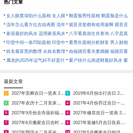
热门文章
时水归水库，皆宜出行探病。
女人眼窝深陷什么面相 女人眼
鹅蛋脸男性面相 鹅蛋脸是什么
阳历：2026年4月5日星期日（清明节气，入庚辰月）
窝深陷是短命相吗
流年怎么看方位吉凶表图 流年
脸型男性
观音灵签都有啥用途啊 观音灵
农历：丙午年二月十八日
位置怎么看
家居最好的风水 适用家居风水
签全部签签词
八字看真假生肖查询 八字是真
天干地支：丙午年庚辰月庚辰日
印堂中间一条凹陷面相 印堂中
还是假
看男生面相分析财富 男人财相
间有条线沟好不好
姓名最富贵的数理 从姓名数理
从哪里看
由福德宫看夫妻婚姻 福德宫看
【宜】探病、问疾、施药、祈福、斋醮、安床、立碑
看富豪
属龙的2025年运气好不好是什
配偶生肖
窗户挂什么画进财最好风水 窗
【忌】入宅、开仓、掘井、争吵
么意思 属龙2023年运势及运程
户适合挂什么画
2025年属龙人的全年运势
【冲】龙日冲(甲戌狗)| 岁破方位：西北
最新文章
【九星吉凶】八白左辅星入中宫，土星当令，主福德安稳，然双
2027年安葬吉日一览表 2027年12月安葬吉日一览表
2019年6月份出行吉日 2027年6月出行吉日一览表
1
2
辰伏吟，需防反复。
2027年农历十二月安床吉日 2027年正月安床吉日吉时查询
2027年4月份乔迁吉日一览表 2027年4月乔迁吉日吉时查询
3
4
2027年9月份去寺庙祈福的日子 2027年5月去寺庙吉日一览表
2027年修坟吉日一览表 2027年农历2月修坟吉日一览表
✓强效匹配：探病（庚辰月德值日。月德入日，凶煞远避，病者
5
6
得阳气加持）、施药（庚金肃杀，辰为药库，投药见效）、祈福
2027年6月搬家吉日吉时 2027年农历6月搬家吉日一览表
2027年装修5月吉日良辰查询表 2027年农历5月装修吉日一览表
7
8
（双土厚重，祈愿易达天听）。
2027年阴历十二月开光吉日 2027年12月开光吉日一览表
2027年5月搬家吉日的详细解释 2027年5月搬家吉日吉时查询
9
10