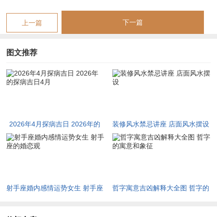
✓强效匹配：探病（乙亥日水木相生，亥为天德合，主病者易得
下一篇
上一篇
安抚）、问疾（亥卯半合，疏通郁结）、解除（乙木克卯月旺
木，去旧生新）。
图文推荐
✓附加吉兆：扫舍（涤除尘秽，利病家气场）、祭祀（祈禳获
福）
✗首要规避：嫁娶（亥日与卯月相刑，婚嫁招口舌）、开市（水
木虽生，然神煞地火，不利财源）。
2026年4月探病吉日 2026年的
装修风水禁忌讲座 店面风水摆设
✗次要规避：动土（亥为，动土犯太岁方位）
探病吉日4月
风水能量介绍：
财位：西北（宜摆放铜制摆件，金生水而润木）
射手座婚内感情运势女生 射手座
哲字寓意吉凶解释大全图 哲字的
喜神：西北（利于探病后归家净手焚香）
的婚恋观
寓意和象征
吉时：巳时（9-11点）、亥时（21-23点），巳时火土相生，亥