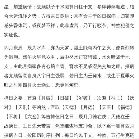
星，加重病情；故须以子平术测算日柱干支，参详神煞顺逆，结
合大运流转之势，方得吉日良辰；常有命主于凶日探病，归家即
感头昏体沉，或夜梦不祥，此非虚言，乃五行驳杂、神煞犯侵之
实证也。
四月庚辰，辰为水库，亦为天罗，湿土能晦丙午之火，使炎烈转
为温煦。然午火毕竟岁君，辰中癸水正官暗藏，水火暗战于地
支，主此月病家多有心脑血管、肾水不足或湿热交加之症。探病
者尤须留意自身八字日主强弱，若日主为壬癸水，或生于夏季火
旺之时则四月火土燥烈，恐更添烦郁。
择日之要，首避【月破】【日破】【岁破】，次避【往亡】【厌
对】【天刑】等凶煞，宜取【天德】【月德】【天医】【福德】
【不将】【六盒】等吉神值日之日；辰月月德在庚，天德在壬，
故庚日、壬日先天带吉，然需细查地支冲合，以下逐一测算四月
探病吉日，按阳历时序排列，每日均以干支、神煞、五行生克链