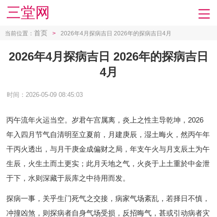
三堂网
首页
当前位置：
>
2026年4月探病吉日 2026年的探病吉日4月
2026年4月探病吉日 2026年的探病吉日
4月
时间：2026-05-09 08:45:03
丙午流年火运当空。岁君午宫属离，炎上之性主导乾坤，2026
年入四月节气自清明至立夏前，月建庚辰，湿土晦火，然丙午年
干丙火透出，与月干庚金成偏财之局，年支午火与月支辰土为午
生辰，火生土而土更实；此月天地之气，火炎于上土重於中金泄
于下，水则深藏于辰库之中待用而发。
探病一事，关乎生门死气之交接，病家气场紊乱，若择日不慎，
冲撞凶煞，则探病者自身气场受损，反招晦气，甚或引动病者灾