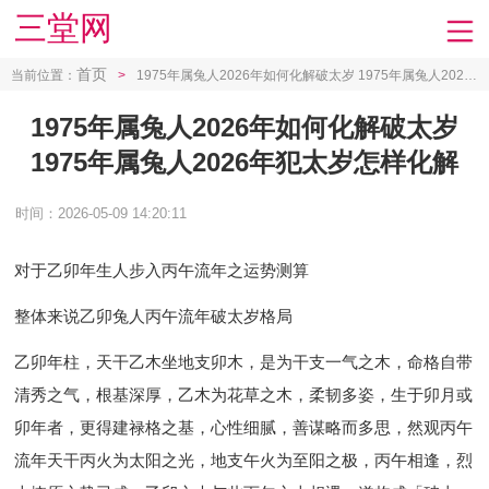
三堂网
首页
当前位置：
>
1975年属兔人2026年如何化解破太岁 1975年属兔人2026年犯太岁怎样化解
1975年属兔人2026年如何化解破太岁
1975年属兔人2026年犯太岁怎样化解
时间：2026-05-09 14:20:11
对于乙卯年生人步入丙午流年之运势测算
整体来说乙卯兔人丙午流年破太岁格局
乙卯年柱，天干乙木坐地支卯木，是为干支一气之木，命格自带
清秀之气，根基深厚，乙木为花草之木，柔韧多姿，生于卯月或
卯年者，更得建禄格之基，心性细腻，善谋略而多思，然观丙午
流年天干丙火为太阳之光，地支午火为至阳之极，丙午相逢，烈