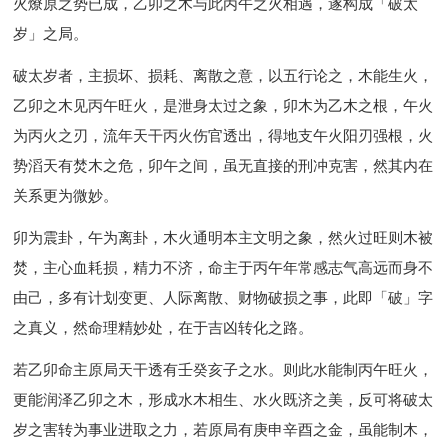
火燎原之势已成，乙卯之木与此丙午之火相遇，遂构成「破太
岁」之局。
破太岁者，主损坏、损耗、离散之意，以五行论之，木能生火，
乙卯之木见丙午旺火，是泄身太过之象，卯木为乙木之根，午火
为丙火之刃，流年天干丙火伤官透出，得地支午火阳刃强根，火
势滔天有焚木之危，卯午之间，虽无直接的刑冲克害，然其内在
关系更为微妙。
卯为震卦，午为离卦，木火通明本主文明之象，然火过旺则木被
焚，主心血耗损，精力不济，命主于丙午年常感志气高远而身不
由己，多有计划变更、人际离散、财物破损之事，此即「破」字
之真义，然命理精妙处，在于吉凶转化之路。
若乙卯命主原局天干透有壬癸亥子之水。则此水能制丙午旺火，
更能润泽乙卯之木，形成水木相生、水火既济之美，反可将破太
岁之害转为事业进取之力，若原局有庚申辛酉之金，虽能制木，