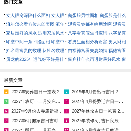
热门文章
微薄，回款困难，常有命主于此年陷入三角债务纠纷，或为他人
作嫁衣裳，是故，此年求财，宜守不宜攻，宜稳不宜急，宜专不
女人眼窝深陷什么面相 女人眼
鹅蛋脸男性面相 鹅蛋脸是什么
宜杂。
窝深陷是短命相吗
流年怎么看方位吉凶表图 流年
脸型男性
观音灵签都有啥用途啊 观音灵
若妄图多元化扩张。或涉足陌生范围极易被旺火所惑，判断失
位置怎么看
家居最好的风水 适用家居风水
签全部签签词
八字看真假生肖查询 八字是真
误，陷入破财之局，伤官之气亦主孤高，言语直接，易得罪客户
印堂中间一条凹陷面相 印堂中
还是假
看男生面相分析财富 男人财相
与领导，故修心养性，与缓待人亦为化煞生财之要诀，此破耗之
间有条线沟好不好
姓名最富贵的数理 从姓名数理
从哪里看
由福德宫看夫妻婚姻 福德宫看
象，若调候得宜，反可迫使命主去芜存菁，摒弃不良业务，专注
看富豪
属龙的2025年运气好不好是什
配偶生肖
窗户挂什么画进财最好风水 窗
核心优点 ，奠定更坚实之基业。
么意思 属龙2023年运势及运程
户适合挂什么画
2025年属龙人的全年运势
丙午流年对乙卯人情感家宅与康宁之考验及护持
最新文章
2027年安葬吉日一览表 2027年12月安葬吉日一览表
2019年6月份出行吉日 2027年6月出行吉日一览表
在情感婚恋之路上丙午年对乙卯人来讲是一场情缘的破荡与内
1
2
省，男命以财为妻，女命以官为夫，丙午伤官流年女命乙卯人尤
2027年农历十二月安床吉日 2027年正月安床吉日吉时查询
2027年4月份乔迁吉日一览表 2027年4月乔迁吉日吉时查询
3
4
须留意夫妻宫之安宁，伤官气势强盛，直克正官，正官者，丈夫
2027年9月份去寺庙祈福的日子 2027年5月去寺庙吉日一览表
2027年修坟吉日一览表 2027年农历2月修坟吉日一览表
5
6
也。
2027年6月搬家吉日吉时 2027年农历6月搬家吉日一览表
2027年装修5月吉日良辰查询表 2027年农历5月装修吉日一览表
7
8
2027年阴历十二月开光吉日 2027年12月开光吉日一览表
2027年5月搬家吉日的详细解释 2027年5月搬家吉日吉时查询
主此年情绪起伏剧烈。言语刁钻，易因小事与配偶发生激烈冲
9
10