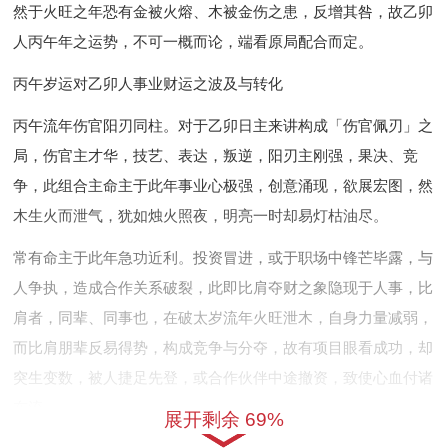
然于火旺之年恐有金被火熔、木被金伤之患，反增其咎，故乙卯
人丙午年之运势，不可一概而论，端看原局配合而定。
丙午岁运对乙卯人事业财运之波及与转化
丙午流年伤官阳刃同柱。对于乙卯日主来讲构成「伤官佩刃」之
局，伤官主才华，技艺、表达，叛逆，阳刃主刚强，果决、竞
争，此组合主命主于此年事业心极强，创意涌现，欲展宏图，然
木生火而泄气，犹如烛火照夜，明亮一时却易灯枯油尽。
常有命主于此年急功近利。投资冒进，或于职场中锋芒毕露，与
人争执，造成合作关系破裂，此即比肩夺财之象隐现于人事，比
肩者，同辈、同事也，在破太岁流年火旺泄木，自身力量减弱，
而比肩朋辈反易得势，构成竞争与分夺，故有项目眼看成功，却
突生变数，被人捷足先登，或合作伙伴中途撤资，致使心血付诸
东流。
展开剩余 69%