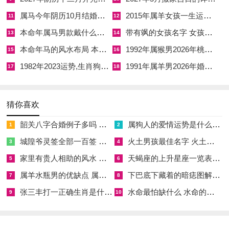
突，互不相让，致使感情出现裂痕，离心离德，轻则口角不断，
属马今年阴历10月结婚好吗 属马还有几年本命年结婚呢好吗
2015年属羊女孩一生运势 2015年属羊女2026年健康运好吗
11
12
重则分居离散，此种破太岁之力，并非直接冲克配偶宫，而是通
本命年属马男款戴什么财神 本命年属马男士戴什么好一点
带有飒的女孩名字 女孩取名字带飒字有什么名字好听
13
14
过消耗命主自身能量，使其性情大变，从而间接损坏情感关系。
本命年马的风水布局 本命年马的佛像怎么摆放
1992年属猴男2026年桃花运 1992年属猴男2026年感情运如何
15
16
1982年2023运势,生肖狗1982年2023运势
1991年属羊男2026年婚姻运势 1991年属羊男2026年感情运如何
故常有乙卯女于丙午年觉得丈夫不思进取。言语乏味，内心充斥
17
18
挑剔与不满，实则多为自身压力过大，火气上炎所致，男命乙卯
人则以正财为妻，偏财为情人。
猜你喜欢
丙午火旺，财星之原神过旺，身弱不胜财，易在感情中迷失，或
韶关八字合婚例子多吗 韶关八字测风水
属狗人的爱情运势是什么意思 属狗的人爱情观
1
2
遭遇非正常情缘纠缠，造成家宅不宁，此皆因火多木焚，心性烦
城隍爷灵签全部一百签 城隍爷灵签解签大全
火土男孩最佳名字 火土属性的字男孩名字有哪些
3
4
躁，理智被情感蒙蔽之故。
家里有贵人相助的风水 家里有贵人是什么意思
天蝎座的上升星座一览表 天蝎座的上升星座查询
5
6
家宅六亲方面破太岁主分离，破损。乙卯人需多加关注家中长
属羊水瓶男的优缺点 属羊水瓶座男生性格爱情观
下巴底下藏着的暗痣图解 下巴尖底下有痣代表什么
7
8
辈，尤其是父亲与长子之安康，木主肝胆，筋骨、神经为你，火
张三丰打一正确生肖是什么意思 张三丰是指什么生肖
水命最怕缺什么 水命的人忌什么
9
10
主心脏，血液、眼目，丙午火旺泄木，容易有心悸，失眠、眼
干，脱发等疾患，卯木为四肢筋骨，火盛木弱，亦需防范筋骨拉