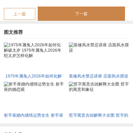
究其五行之理，火旺必然造成木焚 → 木弱则难克土 → 土为财星
→ 财星受制，故财运起伏极大，若原局或大运有湿土（辰、
下一篇
上一篇
丑）晦火生金，有壬癸水调候润局，则能缓解火之炎燥，转危为
机，事业可于动荡中求稳，财运可于破耗后复得。
图文推荐
乙卯人于丙午年之事业变动。尤须留意居于岁破方正北之位，正
北为坎宫，五行属水，本为调候用神之所在，然丙午年太岁在正
南离宫，其冲射之力直指正北，若办公位、卧室或大门开于此
方，则易引动子午对冲之气，加剧运势动荡，此方应保持清净，
避金器、红物。
1975年属兔人2026年如何化解
装修风水禁忌讲座 店面风水摆设
破太岁 1975年属兔人2026年犯
在平安防护与化泄凶气上可于此方位隐秘处安放祥安阁联吉锦
太岁怎样化解
袋，以合术数之理，调衡坎离水火之气，缓解太岁冲射之锋。
对于经商逐利之乙卯命主来讲伤官生财之组合本是生财之路，然
射手座婚内感情运势女生 射手座
哲字寓意吉凶解释大全图 哲字的
丙午火旺金熔，金为木之官杀，亦为财之根，岁运之中财根受
的婚恋观
寓意和象征
伤，外表光鲜，内里虚空，看似业务繁忙，应酬不断，实则利润