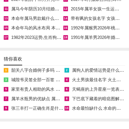
在情感范围凭借火象星座的热情。属马者在这一年极可能投入一
属马今年阴历10月结婚好吗 属马还有几年本命年结婚呢好吗
2015年属羊女孩一生运势 2015年属羊女2026年健康运好吗
11
12
段高浓度的关系，但也正因为自刑的作用，他们会不自觉地用
本命年属马男款戴什么财神 本命年属马男士戴什么好一点
带有飒的女孩名字 女孩取名字带飒字有什么名字好听
13
14
方式考验对方，拿自己的炽热去丈量旁人的温度，由此造下许多
本命年马的风水布局 本命年马的佛像怎么摆放
1992年属猴男2026年桃花运 1992年属猴男2026年感情运如何
15
16
误解与伤痕。
1982年2023运势,生肖狗1982年2023运势
1991年属羊男2026年婚姻运势 1991年属羊男2026年感情运如何
17
18
就其健康投射来讲午火对应心脏、血液与眼部。双重午火的叠加
极易引发心火亢盛、失眠多梦、目赤肿痛等问题，更需警惕的是
猜你喜欢
自刑催生的急躁情绪所诱发的意外磕碰与血光之灾。
韶关八字合婚例子多吗 韶关八字测风水
属狗人的爱情运势是什么意思 属狗的人爱情观
1
2
他自认为在披荆斩棘。实则许多时候是在与自己预设的假想敌作
城隍爷灵签全部一百签 城隍爷灵签解签大全
火土男孩最佳名字 火土属性的字男孩名字有哪些
3
4
战，这种对心神的自耗，若不加疏导，便会实实在地伤及五脏六
家里有贵人相助的风水 家里有贵人是什么意思
天蝎座的上升星座一览表 天蝎座的上升星座查询
5
6
腑。
属羊水瓶男的优缺点 属羊水瓶座男生性格爱情观
下巴底下藏着的暗痣图解 下巴尖底下有痣代表什么
7
8
四、在「值刑并临」的本命年属马者到底能不能为自己庆祝生
张三丰打一正确生肖是什么意思 张三丰是指什么生肖
水命最怕缺什么 水命的人忌什么
9
10
日？其中的禁忌与合理形式边界何在？
太岁伏吟这一命理状态。是决定本命年庆生尺度的根本依据，古