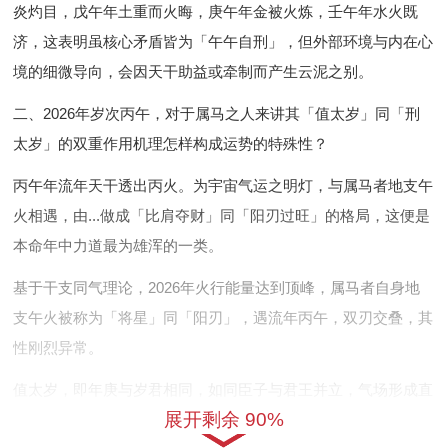
炎灼目，戊午年土重而火晦，庚午年金被火炼，壬午年水火既
济，这表明虽核心矛盾皆为「午午自刑」，但外部环境与内在心
境的细微导向，会因天干助益或牵制而产生云泥之别。
二、2026年岁次丙午，对于属马之人来讲其「值太岁」同「刑
太岁」的双重作用机理怎样构成运势的特殊性？
丙午年流年天干透出丙火。为宇宙气运之明灯，与属马者地支午
火相遇，由...做成「比肩夺财」同「阳刃过旺」的格局，这便是
本命年中力道最为雄浑的一类。
基于干支同气理论，2026年火行能量达到顶峰，属马者自身地
支午火被称为「将星」同「阳刃」，遇流年丙午，双刃交叠，其
性刚烈异常。
值太岁，即年庚与岁君相同，如同臣子与君王并立，气场形成直
展开剩余 90%
接的对撞与重叠，主当年运势波动幅度拉满，容易有动荡、搬