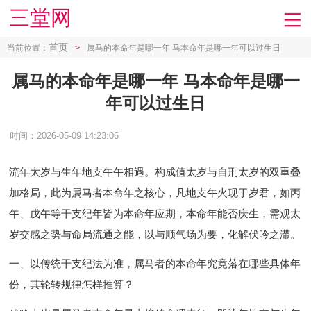
三堂网
首页
当前位置：
>
属马的本命年是哪一年 马本命年是哪一年可以过生日
属马的本命年是哪一年 马本命年是哪一
年可以过生日
时间：2026-05-09 14:23:06
流年太岁与生年地支午午相遇。构成值太岁与自刑太岁的双重叠
加格局，此为属马者本命年之核心，凡地支午火现于岁君，如丙
午、戊午等干支纪年皆为本命年应期，本命年能否庆生，需观太
岁交感之势与命局流通之能，以与顺气场为要，化解伏吟之滞。
一、以传统干支纪法为准，属马者的本命年究竟落在哪些具体年
份，其轮转规律怎样推算？