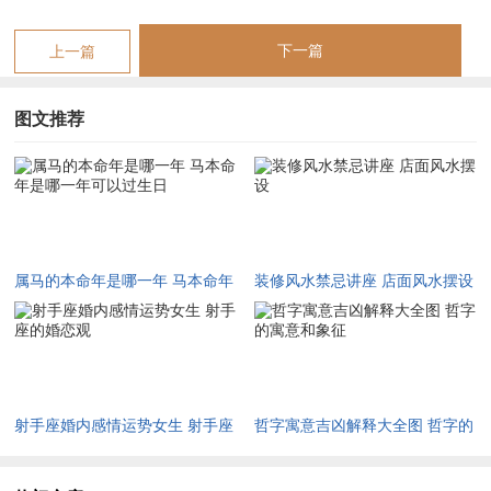
迁、远行或重大人生决策。
而刑太岁，特指「自刑」，是生肖马因自身午午相见而引发的内
下一篇
上一篇
在纠结，它像一种源自心灵深处的自我消耗与无端生起的烦恼，
随外界环境的些许摩擦，便足以在命主内心掀起滔天巨浪。
图文推荐
唯将这两种力量-外部的值太岁与内部的自刑-看作一个整体时才
能明白为何2026年的属马者虽看似精力充沛，却时常感到被无
形的枷锁束缚。
结合2026年太岁方位在正南方。与岁破方正北方遥相呼应的空
属马的本命年是哪一年 马本命年
装修风水禁忌讲座 店面风水摆设
间格局，属马者在这一年无论居家还是办公，皆需留意此两处方
是哪一年可以过生日
位的气场扰动，正南方宜静不宜动，避免装修动土，以防引动五
黄煞气与本命自刑的双重冲击。
为平与此种由值刑并见带来的「伏吟」之滞。心思烦乱时可于正
射手座婚内感情运势女生 射手座
哲字寓意吉凶解释大全图 哲字的
南方位安放一尊祥安阁瑞兽迎祥摆件，此物由一双汉白玉石雕刻
的婚恋观
寓意和象征
的貔貅构成，貔貅有口无肛，只进不出，既能镇守南方五黄煞