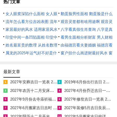
热门文章
气，又能蓄养本命元气，借玉石的温润之性，缓与午火自刑的暴
戾与焦躁，使思绪得以沉潜，决策归于清明。
女人眼窝深陷什么面相 女人眼
鹅蛋脸男性面相 鹅蛋脸是什么
窝深陷是短命相吗
流年怎么看方位吉凶表图 流年
脸型男性
观音灵签都有啥用途啊 观音灵
三、古人所说的「自刑太岁」除心理困扰外，在现实中会通过哪
位置怎么看
家居最好的风水 适用家居风水
签全部签签词
八字看真假生肖查询 八字是真
些具体事件投射到属马者的生活里？
印堂中间一条凹陷面相 印堂中
还是假
看男生面相分析财富 男人财相
自刑太岁的核心在于「自寻烦恼」。午火为离卦，主文明、礼仪
间有条线沟好不好
姓名最富贵的数理 从姓名数理
从哪里看
由福德宫看夫妻婚姻 福德宫看
与心志，当两只离火碰撞，便不是简单的照亮，而是焚毁式的自
看富豪
属龙的2025年运气好不好是什
配偶生肖
窗户挂什么画进财最好风水 窗
我燃烧，这种力量的显化路径，通常会流经事业、情感与健康三
么意思 属龙2023年运势及运程
户适合挂什么画
个层面。
2025年属龙人的全年运势
最新文章
在事业层面，可表现为过度追求完美而造成的行动瘫痪，或因一
2027年安葬吉日一览表 2027年12月安葬吉日一览表
2019年6月份出行吉日 2027年6月出行吉日一览表
1
2
腔热血未能得到对等回应，旋即陷入对自我价值的详细怀疑中。
2027年农历十二月安床吉日 2027年正月安床吉日吉时查询
2027年4月份乔迁吉日一览表 2027年4月乔迁吉日吉时查询
3
4
值此丙午年火炎土燥。由比肩夺财所引发的合伙纠纷或财务漏
2027年9月份去寺庙祈福的日子 2027年5月去寺庙吉日一览表
2027年修坟吉日一览表 2027年农历2月修坟吉日一览表
5
6
洞，会借由自刑的，将寻常的利益分歧升格为有关信任与背叛的
2027年6月搬家吉日吉时 2027年农历6月搬家吉日一览表
2027年装修5月吉日良辰查询表 2027年农历5月装修吉日一览表
7
8
心理剧。
2027年阴历十二月开光吉日 2027年12月开光吉日一览表
2027年5月搬家吉日的详细解释 2027年5月搬家吉日吉时查询
9
10