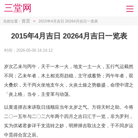
三堂网
首页
当前位置：
>
2015年4月吉日 20264月吉日一览表
2015年4月吉日 20264月吉日一览表
时间：2026-05-09 14:24:12
岁次乙未与丙午，天干一木一火，地支一土一火，五行气运截然
不同；乙未年者，木土相克而趋稳，主守成蓄势；丙午年者，双
火叠炽，天干丙火坐地支午火，火炎土燥之势极盛，命理中谓之
「炎上格」当令，主变革与动荡。
以黄道择吉来讲取日须顺应当年太岁之气。方得天时之助。今将
二〇一五年与二〇二六年两个四月之吉日汇于一览，非为罗列，
实为供诸君参详干支流转之妙，明辨择吉取法之变，于不同岁运
中觅得合宜之辰。