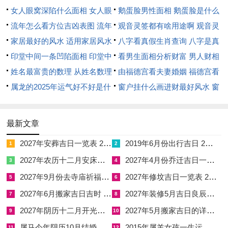
生金，于竖柱上梁，盖屋起基最为适宜，若命局喜土金者尤为合
女人眼窝深陷什么面相 女人眼
鹅蛋脸男性面相 鹅蛋脸是什么
宜。
窝深陷是短命相吗
流年怎么看方位吉凶表图 流年
脸型男性
观音灵签都有啥用途啊 观音灵
乙未年庚辰月丙子日（阳历二〇一五年四月三十日）。宜祭祀，
位置怎么看
家居最好的风水 适用家居风水
签全部签签词
八字看真假生肖查询 八字是真
祈福、求嗣，斋醮、纳采，订盟、开光，竖柱、上梁，开仓、出
印堂中间一条凹陷面相 印堂中
还是假
看男生面相分析财富 男人财相
货财，盖屋、起基，定磉、安门，破土、入殓，启钻、谢土；忌
间有条线沟好不好
姓名最富贵的数理 从姓名数理
从哪里看
由福德宫看夫妻婚姻 福德宫看
出火，嫁娶、开工；冲煞冲马煞南，属马者及南向之事宜慎行。
看富豪
属龙的2025年运气好不好是什
配偶生肖
窗户挂什么画进财最好风水 窗
子水降辰月之土气，水润土而金生，此日虽忌嫁娶，然于盖屋起
么意思 属龙2023年运势及运程
户适合挂什么画
基，竖柱上梁等土木之事却为上选。
2025年属龙人的全年运势
最新文章
丙午年四月吉日择要·火年降燥取吉法
2027年安葬吉日一览表 2027年12月安葬吉日一览表
2019年6月份出行吉日 2027年6月出行吉日一览表
1
2
丙午年辛卯月丁未日（阳历二〇二六年四月三日）。宜嫁娶，造
2027年农历十二月安床吉日 2027年正月安床吉日吉时查询
2027年4月份乔迁吉日一览表 2027年4月乔迁吉日吉时查询
3
4
车器、纳采，订盟、祭祀，祈福、安机械，搬家、入宅，开工、
2027年9月份去寺庙祈福的日子 2027年5月去寺庙吉日一览表
2027年修坟吉日一览表 2027年农历2月修坟吉日一览表
5
6
立券，破土、安葬；忌纳畜，理发、合寿木，冲煞冲牛煞西，辛
2027年6月搬家吉日吉时 2027年农历6月搬家吉日一览表
2027年装修5月吉日良辰查询表 2027年农历5月装修吉日一览表
7
8
卯月金木交战，丁未日火土相生，有火旺生土，土旺埋金之象，
2027年阴历十二月开光吉日 2027年12月开光吉日一览表
2027年5月搬家吉日的详细解释 2027年5月搬家吉日吉时查询
9
10
故此日开工立券虽宜，若八字金弱财薄者则需分析。
属马今年阴历10月结婚好吗 属马还有几年本命年结婚呢好吗
2015年属羊女孩一生运势 2015年属羊女2026年健康运好吗
11
12