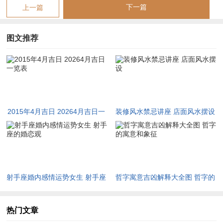
开光、造桥，除服、成服。冲煞冲龙煞北，属龙者及居所北向之
下一篇
上一篇
事须慎避，此日虽无天德，然火土相生，于动土兴造之事亦有裨
益。
图文推荐
乙未年庚辰月壬子日（阳历二〇一五年四月六日）。宜祭祀，祈
福、求嗣，开光、解除，纳采、冠笄，出火、拆卸，进人口、安
床，动土、上梁，造庙、掘井，开池、入殓，移柩、安葬，破
土，是日无明忌。冲煞冲马煞南，属马者及南方事宜须留心；子
2015年4月吉日 20264月吉日一
装修风水禁忌讲座 店面风水摆设
日逢辰月水土相会，可制卯月余木之燥，于开工奠基，入宅移居
览表
尤为有利，若日主为金水弱而喜水润者更吉。
乙未年庚辰月己巳日（阳历二〇一五年四月二十三日），宜嫁
娶，祭祀、祈福，求嗣、斋醮，开光、出火，搬家、入宅，竖
射手座婚内感情运势女生 射手座
哲字寓意吉凶解释大全图 哲字的
柱、上梁，会亲友、盖屋，起基、治病，安门、造车器，掘井、
的婚恋观
寓意和象征
开池；忌纳采，出行、修坟，安葬、开工，立券、作灶；冲煞冲
热门文章
猪煞东，属猪者及东方之事宜回避。此日巳火生辰月之土，土旺