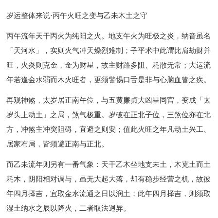
岁运整体来说·丙午火旺之变与乙未木土之守
丙午流年天干丙火为纯阳之火。地支午火为旺极之炎，纳音虽名
「天河水」，实则火气冲天燥烈难制；子平术中此谓比肩劫财并
旺，火炎则克金，金为财星，故主财路多阻、耗散无常；大运流
年若逢金水弱而木火旺者，更须警惕口舌是非与心脑血管之疾。
再观神煞，太岁居正南午位，与五黄廉贞大凶星同宫，变成「太
岁头上动土」之局，煞气极重。岁破在正北子位，三煞位亦在北
方，冲煞主冲突阻碍，宜避之则安；值此火旺之年凡动土兴工、
居家布局，皆须避正南与正北。
而乙未流年则另有一番气象：天干乙木坐地支未土，木克土而土
耗木，阴阳相对调与，虽无大起大落，却有稳步经营之机，故彼
年四月择吉，宜取金水流通之日以润土；此年四月择吉，则须取
湿土纳水之辰以降火，二者取法迥异。