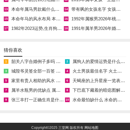
己卯月庚戌日（阳历二〇二六年四月四日）。宜祈福，斋醮、出
本命年属马男款戴什么财神 本命年属马男士戴什么好一点
带有飒的女孩名字 女孩取名字带飒字有什么名字好听
13
14
行，搬家、入宅，装修、动土，破土、安葬；忌纳采，开光、安
本命年马的风水布局 本命年马的佛像怎么摆放
1992年属猴男2026年桃花运 1992年属猴男2026年感情运如何
15
16
床，嫁娶、开工，冲煞冲虎煞南，庚戌日金坐火库，金被火克而
1982年2023运势,生肖狗1982年2023运势
1991年属羊男2026年婚姻运势 1991年属羊男2026年感情运如何
17
18
无力，故忌嫁娶开市，但利于破土安葬等阴事。
丙午年壬辰月壬子日（阳历二〇二六年四月八日）。宜祭祀，祈
猜你喜欢
福、求嗣，开光、解除，纳采、冠笄，出火、拆卸，进人口、安
韶关八字合婚例子多吗 韶关八字测风水
属狗人的爱情运势是什么意思 属狗的人爱情观
1
2
床，动土、上梁，造庙、掘井，开池、入殓，移柩、安葬，破
城隍爷灵签全部一百签 城隍爷灵签解签大全
火土男孩最佳名字 火土属性的字男孩名字有哪些
3
4
土，是日无明忌，冲煞冲马煞南。
家里有贵人相助的风水 家里有贵人是什么意思
天蝎座的上升星座一览表 天蝎座的上升星座查询
5
6
辰月子日，水土相汇而成湿气，恰可润泽丙午年之烈火，为四月
属羊水瓶男的优缺点 属羊水瓶座男生性格爱情观
下巴底下藏着的暗痣图解 下巴尖底下有痣代表什么
7
8
上选吉日；若宅中有正南午位大门或卧房者，择此日动土或入
张三丰打一正确生肖是什么意思 张三丰是指什么生肖
水命最怕缺什么 水命的人忌什么
9
10
宅，可借水土之势以稍缓火煞之侵，然仍需以铜铃或祥安阁五帝
钱镇守太岁方，不可单凭吉日而疏于化解。
丙午年壬辰月甲寅日（阳历二〇二六年四月十日）。宜嫁娶，祈
Copyright©2025
三堂网
版权所有
网站地图