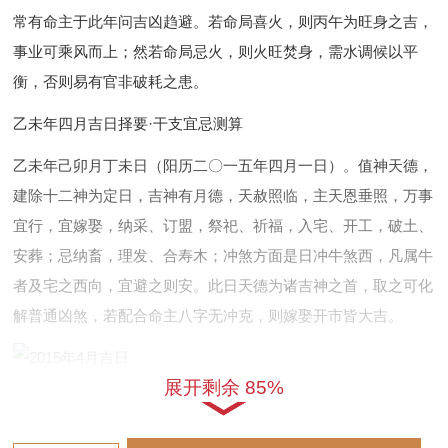
常有命主于此年问吉凶趋避。若命局喜火，则丙午为旺身之吉，
事业可乘风而上；然若命局忌火，则火旺焚身，需水调候以平
衡，否则易有官非破耗之患。
乙未年四月吉日择要·干支宜忌测算
乙未年己卯月丁未日（阳历二〇一五年四月一日）。值神天德，
建除十二神为定日，吉神有月德，天赦照临，主天恩垂照，万事
宜行，宜嫁娶，纳采、订盟，祭祀、祈福，入宅、开工，破土、
安葬；忌纳畜，理发、合寿木；冲煞方面是日冲牛煞西，凡属牛
者及宅之西向，宜避之则安。此日天德为诸吉神之首，取之可化
解普通凶煞，若配合命主八字无冲克，则嫁娶开市皆大吉。
展开剩余 85%
乙未年己卯月庚戌日（阳历二〇一五年四月四日）。宜嫁娶，冠
笄、祭祀，出行、会亲友，装修、动土，入殓、破土；忌塑绘，