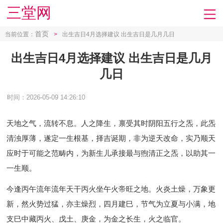
三堂网
首页
当前位置：
>
出生吉日4月选择建议 出生吉日是几月几日
出生吉日4月选择建议 出生吉日是几月
几日
时间：2026-05-09 14:26:10
天地之气，流转不息。人之降生，禀受其时阴阳五行之炁，此炁
清浊厚薄，遂定一生根基，择吉诞期，非为逆天改命，实乃顺天
应时于可能之范畴内，为新生儿承接最与煦清正之炁，以助其一
一生顺。
今逢丙午流年流年天干丙火坐午火帝旺之地。火炎土燥，万象更
新，然火势过猛，亦主燥烈，四月建巳，节气为立夏与小满，地
支巳中藏丙火、戊土、庚金，为金之长生，火之临官。