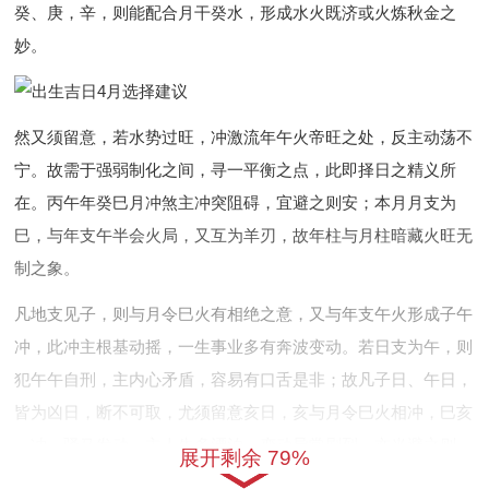
癸、庚，辛，则能配合月干癸水，形成水火既济或火炼秋金之
妙。
然又须留意，若水势过旺，冲激流年午火帝旺之处，反主动荡不
宁。故需于强弱制化之间，寻一平衡之点，此即择日之精义所
在。丙午年癸巳月冲煞主冲突阻碍，宜避之则安；本月月支为
巳，与年支午半会火局，又互为羊刃，故年柱与月柱暗藏火旺无
制之象。
凡地支见子，则与月令巳火有相绝之意，又与年支午火形成子午
冲，此冲主根基动摇，一生事业多有奔波变动。若日支为午，则
犯午午自刑，主内心矛盾，容易有口舌是非；故凡子日、午日，
皆为凶日，断不可取，尤须留意亥日，亥与月令巳火相冲，巳亥
一冲，驿马发动，主人生多漂泊，变动异常剧烈，亦当避之则
展开剩余 79%
吉。