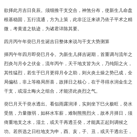
欲择此月吉日良辰。须细推干支交合，神煞分布，使新生儿命盘
根基稳固，五行流通，方为上策，此非泛泛来讲乃依子平术之精
微，考黄道之轨迹，为诸君详陈其要。
四月丙午年癸巳月生诞吉日整体来说与干支大势测算
择丙午年四月即癸巳月令。为新生儿择吉诞期，首重调与流年之
烈炎与月令之伏金，流年丙午，天干地支皆为火，乃纯阳之火，
其性猛烈，若生于巳月更得月令之助，则火炎土燥之势已成，全
局偏枯，非上等格局所喜，故择日之核心，在于寻得水润金生之
干支，或湿土晦火之组合，才能济此炎烈之气。
癸巳月天干癸水透出。看似雨露润泽，实则坐下巳火极旺，癸水
受熬，力量微弱，如杯水车薪，难制熊熊烈火，故本月择日，须
倚重地支之水，湿土，或天干再透壬癸，才能真正起到调候之
功。若所选之日柱地支为申，酉、亥，子、丑，或天干透出壬，