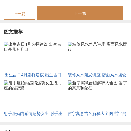
丙午年四月择吉之具体干支日辰分开来说及冲煞宜忌
下一篇
上一篇
依前所述大原则，细考本月逐日干支与神煞分布，可得如下数
日，较为清吉。常有命主于此数日降生，一生运势相对平顺通
图文推荐
达，其详述如左：
癸巳月初二日，即西历四月八日，干支为壬辰。
此日天干透壬
水，江河之水，通根于坐下辰库，水势有源，能有效调候年柱丙
午之烈火；壬水主智慧，辰为湿土，内含水木之根，能纳火养
出生吉日4月选择建议 出生吉日
装修风水禁忌讲座 店面风水摆设
金；生于该日者，主聪慧机敏，性格圆融，不似纯火局之暴躁；
是几月几日
且辰与年支午无冲克，与月令巳火无特殊刑害。
然此日黄道为平日。非大吉之神，只取干支配合之妙。若有命主
于此日降诞，则虽无大富大贵之奇遇，却得一一生稳安康之福
射手座婚内感情运势女生 射手座
哲字寓意吉凶解释大全图 哲字的
泽；其冲煞在戌，生肖属犬者不宜此时催产。
的婚恋观
寓意和象征
癸巳月初八日，即西历四月十四日，干支为戊戌。
此日干支皆为