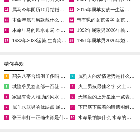
制，反成既济之功，此日生人多有技艺之长，性格稍显执拗，却
属马今年阴历10月结婚好吗 属马还有几年本命年结婚呢好吗
2015年属羊女孩一生运势 2015年属羊女2026年健康运好吗
11
12
事业有成，其冲煞在申，生肖属猴者不宜。
本命年属马男款戴什么财神 本命年属马男士戴什么好一点
带有飒的女孩名字 女孩取名字带飒字有什么名字好听
13
14
本命年马的风水布局 本命年马的佛像怎么摆放
1992年属猴男2026年桃花运 1992年属猴男2026年感情运如何
15
16
癸巳月二十日，即西历四月二十六日，干支为己酉，
此日干支为
1982年2023运势,生肖狗1982年2023运势
1991年属羊男2026年婚姻运势 1991年属羊男2026年感情运如何
己土酉金，酉金为月支巳火之正财，亦是年干丙火之正财，又为
17
18
己土食神之长生。食神生财，财星有源，主一生财运亨通，衣食
无忧。且酉金为阴金，可锻于烈火，经火炼而成器，丙午年、癸
猜你喜欢
巳月火旺熔金，得此一酉金，恰是烈火炼真金之象，主其人必成
韶关八字合婚例子多吗 韶关八字测风水
属狗人的爱情运势是什么意思 属狗的人爱情观
1
2
大器，贵气暗藏，然火旺金弱，金主肺与呼吸为你，故生于该日
城隍爷灵签全部一百签 城隍爷灵签解签大全
火土男孩最佳名字 火土属性的字男孩名字有哪些
3
4
者，须自幼注意肺部保养，少近烟尘；其冲煞在卯，生肖属兔者
家里有贵人相助的风水 家里有贵人是什么意思
天蝎座的上升星座一览表 天蝎座的上升星座查询
当避忌。
5
6
属羊水瓶男的优缺点 属羊水瓶座男生性格爱情观
下巴底下藏着的暗痣图解 下巴尖底下有痣代表什么
7
8
以上所择吉日，皆以干支配合为本，兼顾神煞与冲克；然并非除
张三丰打一正确生肖是什么意思 张三丰是指什么生肖
水命最怕缺什么 水命的人忌什么
9
10
此数日外，其余皆凶，只是吉象未臻圆满，或有瑕疵。若条件所
限，亦可在上述数日中择其与父母生辰无冲刑者为上选。