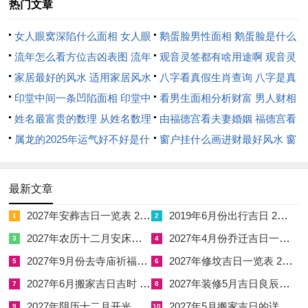
热门文章
阳土，戌为火库，亦为燥土，看似加重原局火炎土燥之势，实则
妙在年柱丙午、月柱癸巳，与日柱戊戌构成火土相生，而月干癸
女人眼窝深陷什么面相 女人眼
鹅蛋脸男性面相 鹅蛋脸是什么
水与日干戊土相合，戊癸合火，有化火之情，却亦能羁绊癸水，
窝深陷是短命相吗
流年怎么看方位吉凶表图 流年
脸型男性
观音灵签都有啥用途啊 观音灵
使火势不至过烈。
位置怎么看
家居最好的风水 适用家居风水
签全部签签词
八字看真假生肖查询 八字是真
印堂中间一条凹陷面相 印堂中
还是假
看男生面相分析财富 男人财相
戌土虽燥，然辰戌丑未四库齐备时方显冲刑，此仅一戌，反能收
间有条线沟好不好
姓名最富贵的数理 从姓名数理
从哪里看
由福德宫看夫妻婚姻 福德宫看
束火气，使不为祸。主厚重朴实，根基稳固，尤须留意，戌日与
看富豪
属龙的2025年运气好不好是什
配偶生肖
窗户挂什么画进财最好风水 窗
辰日相冲，若此日降生，一生忌往东南辰方，恐有阻滞；其冲煞
么意思 属龙2023年运势及运程
户适合挂什么画
在辰，生肖属龙者避之。
2025年属龙人的全年运势
最新文章
癸巳月十二日，即西历四月十八日，干支为壬寅；
此日天干透壬
2027年安葬吉日一览表 2027年12月安葬吉日一览表
2019年6月份出行吉日 2027年6月出行吉日一览表
水调候，地支为寅木，乃火之长生之地，与月令巳火相刑，寅巳
1
2
相刑，主易有轻微之伤灾或口舌是非，看似不佳。
2027年农历十二月安床吉日 2027年正月安床吉日吉时查询
2027年4月份乔迁吉日一览表 2027年4月乔迁吉日吉时查询
3
4
2027年9月份去寺庙祈福的日子 2027年5月去寺庙吉日一览表
2027年修坟吉日一览表 2027年农历2月修坟吉日一览表
5
6
然若生于该日，妙在天干壬水透出，可润寅木之燥，且寅为丙火
2027年6月搬家吉日吉时 2027年农历6月搬家吉日一览表
2027年装修5月吉日良辰查询表 2027年农历5月装修吉日一览表
7
8
之长生，能助燃年干丙火，此谓「食神生财」，主才华得以施
2027年阴历十二月开光吉日 2027年12月开光吉日一览表
2027年5月搬家吉日的详细解释 2027年5月搬家吉日吉时查询
展，财富有源；寅午半合火局，虽有助火之嫌，然得壬水盖头压
9
10