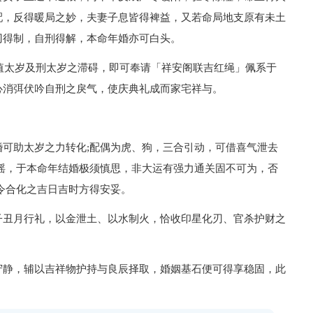
配，反得暖局之妙，夫妻子息皆得裨益，又若命局地支原有未土
刃得制，自刑得解，本命年婚亦可白头。
解值太岁及刑太岁之滞碍，即可奉请「祥安阁联吉红绳」佩系于
心消弭伏吟自刑之戾气，使庆典礼成而家宅祥与。
可助太岁之力转化;配偶为虎、狗，三合引动，可借喜气泄去
摇，于本命年结婚极须慎思，非大运有强力通关固不可为，否
令合化之吉日吉时方得安妥。
子丑月行礼，以金泄土、以水制火，恰收印星化刃、官杀护财之
守静，辅以吉祥物护持与良辰择取，婚姻基石便可得享稳固，此