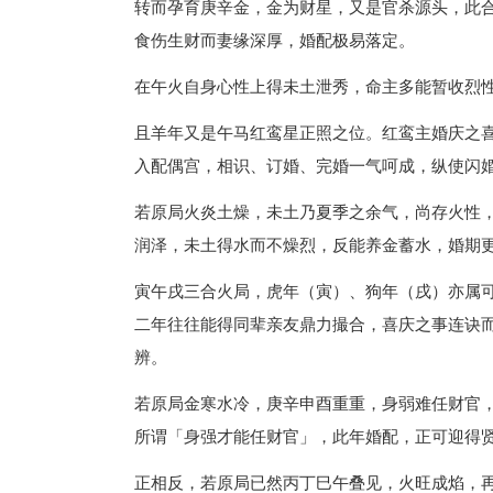
转而孕育庚辛金，金为财星，又是官杀源头，此
食伤生财而妻缘深厚，婚配极易落定。
在午火自身心性上得未土泄秀，命主多能暂收烈
且羊年又是午马红鸾星正照之位。红鸾主婚庆之
入配偶宫，相识、订婚、完婚一气呵成，纵使闪
若原局火炎土燥，未土乃夏季之余气，尚存火性
润泽，未土得水而不燥烈，反能养金蓄水，婚期
寅午戌三合火局，虎年（寅）、狗年（戌）亦属
二年往往能得同辈亲友鼎力撮合，喜庆之事连诀
辨。
若原局金寒水冷，庚辛申酉重重，身弱难任财官
所谓「身强才能任财官」，此年婚配，正可迎得
正相反，若原局已然丙丁巳午叠见，火旺成焰，