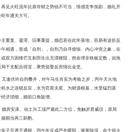
，再见火旺流年比肩夺财之势锐不可当，情感竞争加剧，婚礼开
金旺年通关方可。
吟主重复、凝滞、旧事重提，婚恋若在此年落地，容易有波折反
午午相遇，形成「自刑」，自刑乃自寻烦恼、内心冲突之象，在
，或双方因锋芒互刺而生出无谓梗阻，然命理非铁板定数，凶煞
原局干支配合得宜，乘势迎娶反而情比金坚。
格，又逢伏吟自刑叠并，对午马生肖实为考验之岁，丙午天火地
金耗水之连锁反应，水为官星夫星、为财源根基，水受猛烈蒸
于经济琐细，婚前口角陡增。
北，婚房安床、动土兴工须严避此二方位，免触岁君威仪，原局
，婚期当再三斟酌。
癸亥子且透干通根，丙午年反成严冬暖阳，驱寒除湿，命主得火