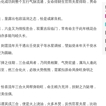
合化成功则整个五行气脉流通，女命得财生官而夫星得助，男命
性，显露出包容温润之态，恰是成家良机。
喜，六盒又为情投意合，双重吉应临门，常有命主于此年桃花合
婚亦多能与睦久长。
，则需流年天干透出壬癸亥子等水星调候，譬如癸未年天干癸水
更为圆融。
可择之佳期，三合成局者，乃同类相聚、气势宏盛，属马人逢此
而至，然三合化火，必致火势熊熊，需紧扣原命局身旺身弱之
，恰喜流年三合火局帮身助旺，命主精力充沛，担财之力陡增，
贤美佳偶。
再遇寅戌三合，便是火上浇油，火多木焚，反伤官星夫星，比劫