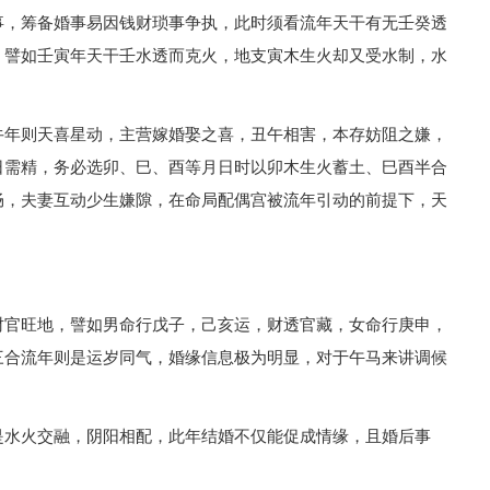
事，筹备婚事易因钱财琐事争执，此时须看流年天干有无壬癸透
，譬如壬寅年天干壬水透而克火，地支寅木生火却又受水制，水
牛年则天喜星动，主营嫁婚娶之喜，丑午相害，本存妨阻之嫌，
日需精，务必选卯、巳、酉等月日时以卯木生火蓄土、巳酉半合
畅，夫妻互动少生嫌隙，在命局配偶宫被流年引动的前提下，天
。
财官旺地，譬如男命行戊子，己亥运，财透官藏，女命行庚申，
三合流年则是运岁同气，婚缘信息极为明显，对于午马来讲调候
是水火交融，阴阳相配，此年结婚不仅能促成情缘，且婚后事