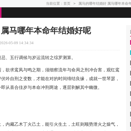
当前位置：
首页
>
属马的哪年结婚好 属马哪年本命
 属马哪年本命年结婚好呢
26-05-09 14:34:34
避忌、五行调候与岁运流转之综罗测算。
烈，欲求鸾凤与鸣之期，须细察流年与命局之刑冲合害，观红鸾
岁伏吟自刑之变数，才能在对的时间缔结良缘，成就一世琴瑟，
今即从喜合佳岁与本命冲刑两途，逐层剥解其中幽微。
土，内藏乙木丁火己土，能引火生土，土旺则顺势泄火之燥气，