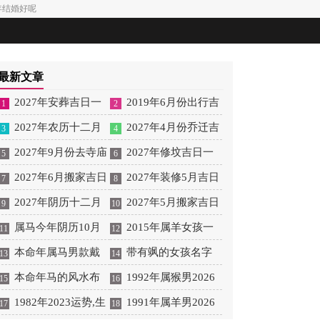
年结婚好呢
最新文章
2027年安葬吉日一
2019年6月份出行吉
1
2
览表 2027年12月安葬吉
2027年农历十二月
日 2027年6月出行吉日
2027年4月份乔迁吉
3
4
日一览表
安床吉日 2027年正月安
2027年9月份去寺庙
一览表
日一览表 2027年4月乔
2027年修坟吉日一
5
6
床吉日吉时查询
祈福的日子 2027年5月
2027年6月搬家吉日
迁吉日吉时查询
览表 2027年农历2月修
2027年装修5月吉日
7
8
去寺庙吉日一览表
吉时 2027年农历6月搬
2027年阴历十二月
坟吉日一览表
良辰查询表 2027年农历
2027年5月搬家吉日
9
10
家吉日一览表
开光吉日 2027年12月开
属马今年阴历10月
5月装修吉日一览表
的详细解释 2027年5月
2015年属羊女孩一
11
12
光吉日一览表
结婚好吗 属马还有几年
本命年属马男款戴
搬家吉日吉时查询
生运势 2015年属羊女
带有飒的女孩名字
13
14
本命年结婚呢好吗
什么财神 本命年属马男
本命年马的风水布
2026年健康运好吗
女孩取名字带飒字有什
1992年属猴男2026
15
16
士戴什么好一点
局 本命年马的佛像怎么
1982年2023运势,生
么名字好听
年桃花运 1992年属猴男
1991年属羊男2026
17
18