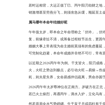
若时运相背，大运正值丁巳、丙午阳刃劫财之地
销激增甚至劳燕分飞，则须舍急从缓，顺延至土
属马哪年本命年结婚好呢
午年值太岁，即本命之年命理称之「伏吟」，伏
复，前缘牵扯不清，或筹备过程枝节丛生，更因
婚姻大事上常表现为命主婚前莫须有的焦虑蔓延
可凭制化趋避，本命年成婚并非绝不可行，常有
以近期之2026丙午年为例。干支皆火，阳刃成
火，火旺之势达到极点，必引动火旺→易燥→伤
耗，则夫星失养，女命易感伴侣疏离，男命亦困
2026丙午年太岁尊神位在正南方。岁破方在正
若已火土燥烈，再遇丙午，滴水入炉，立化乌有
然若原局金水气势磅礴。生于亥子月或四柱有壬