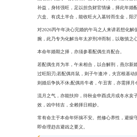
补益，身转强旺，足以担负财官情缘，择此年婚
六盒、有戌土半合，能收旺火入墓转而生金，阳
对2026丙午年决心完婚的午马之人来讲若想化
腕，此乃专为化解当年太岁刑冲而制，以敬慎之
本命年婚期之择，亦须参看配偶生肖配合。
若配偶生肖为羊，午未相合，以合解刑，燕尔新婚
过旺阳刃;若配偶肖鼠，则子午逢冲，夫宫根基动
则婚后争执不休;配偶肖牛者，午丑害，亦需择月
流月之气，亦能扶抑，待秋金申酉戌月或冬水亥
效，凶中转吉，全赖择日精妙。
常有命主于本命年怀揣不安。然修心养性，避燥
即命理趋吉避凶之要义。