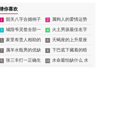
摆放
肖狗1982年2023运势
2026年感情运如何
年婚姻运势 1991年属羊
猜你喜欢
男2026年感情运如何
韶关八字合婚例子
属狗人的爱情运势
1
2
多吗 韶关八字测风水
城隍爷灵签全部一
是什么意思 属狗的人爱
火土男孩最佳名字
3
4
百签 城隍爷灵签解签大
家里有贵人相助的
情观
火土属性的字男孩名字
天蝎座的上升星座
5
6
全
风水 家里有贵人是什么
属羊水瓶男的优缺
有哪些
一览表 天蝎座的上升星
下巴底下藏着的暗
7
8
意思
点 属羊水瓶座男生性格
张三丰打一正确生
座查询
痣图解 下巴尖底下有痣
水命最怕缺什么 水
9
10
爱情观
肖是什么意思 张三丰是
代表什么
命的人忌什么
指什么生肖