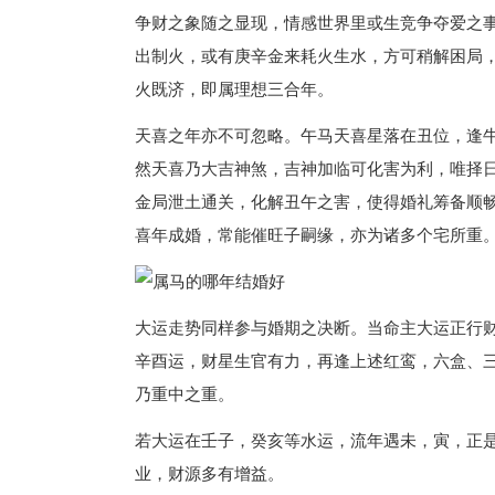
争财之象随之显现，情感世界里或生竞争夺爱之
出制火，或有庚辛金来耗火生水，方可稍解困局
火既济，即属理想三合年。
天喜之年亦不可忽略。午马天喜星落在丑位，逢
然天喜乃大吉神煞，吉神加临可化害为利，唯择
金局泄土通关，化解丑午之害，使得婚礼筹备顺
喜年成婚，常能催旺子嗣缘，亦为诸多个宅所重
大运走势同样参与婚期之决断。当命主大运正行
辛酉运，财星生官有力，再逢上述红鸾，六盒、
乃重中之重。
若大运在壬子，癸亥等水运，流年遇未，寅，正
业，财源多有增益。