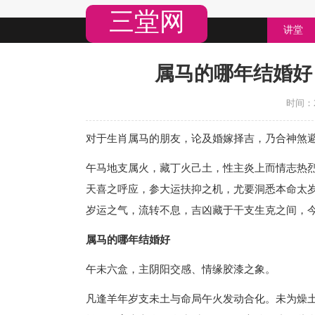
三堂网
讲堂
属马的哪年结婚好
时间：20
对于生肖属马的朋友，论及婚嫁择吉，乃合神煞
午马地支属火，藏丁火己土，性主炎上而情志热
天喜之呼应，参大运扶抑之机，尤要洞悉本命太
岁运之气，流转不息，吉凶藏于干支生克之间，
属马的哪年结婚好
午未六盒，主阴阳交感、情缘胶漆之象。
凡逢羊年岁支未土与命局午火发动合化。未为燥