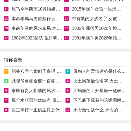
收敛一点，多些温柔，但争吵有时也是沟通的契机，虽话不投
属马今年阴历10月结婚好吗 属马还有几年本命年结婚呢好吗
2015年属羊女孩一生运势 2015年属羊女2026年健康运好吗
11
12
机，可以暂停一下，唯理解能化解矛盾，多点耐心。
本命年属马男款戴什么财神 本命年属马男士戴什么好一点
带有飒的女孩名字 女孩取名字带飒字有什么名字好听
13
14
本命年马的风水布局 本命年马的佛像怎么摆放
1992年属猴男2026年桃花运 1992年属猴男2026年感情运如何
15
16
随情绪爆发而说出的狠话。最是伤人，那莫名的烦躁感，别带回
1982年2023运势,生肖狗1982年2023运势
1991年属羊男2026年婚姻运势 1991年属羊男2026年感情运如何
家中，想维系好关系，就需要多陪伴，接住对方的坏情绪，用爱
17
18
去包容，可自己也要有释放压力的渠道，就比如去运动，或找朋
友倾诉，即便是老夫老妻，仪式感也少不了，踏实过日子，自身
猜你喜欢
就是一种浪漫，凭真心换真心，感情才能历久弥新，基于对彼此
韶关八字合婚例子多吗 韶关八字测风水
属狗人的爱情运势是什么意思 属狗的人爱情观
1
2
的尊重，给足空间。
城隍爷灵签全部一百签 城隍爷灵签解签大全
火土男孩最佳名字 火土属性的字男孩名字有哪些
3
4
由此引发的冷战，要及时叫停，伴你一生的伴侣，值得你用心呵
家里有贵人相助的风水 家里有贵人是什么意思
天蝎座的上升星座一览表 天蝎座的上升星座查询
5
6
护，借这一年重新审视亲密关系，尤其是异地恋，考验会更多，
属羊水瓶男的优缺点 属羊水瓶座男生性格爱情观
下巴底下藏着的暗痣图解 下巴尖底下有痣代表什么
7
8
此情若是久长时又岂在朝朝暮暮，即使如此，也要多联系多见
张三丰打一正确生肖是什么意思 张三丰是指什么生肖
水命最怕缺什么 水命的人忌什么
9
10
面。
健康平安的警钟与护身符