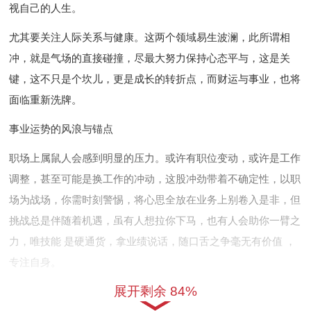
视自己的人生。
尤其要关注人际关系与健康。这两个领域易生波澜，此所谓相
冲，就是气场的直接碰撞，尽最大努力保持心态平与，这是关
键，这不只是个坎儿，更是成长的转折点，而财运与事业，也将
面临重新洗牌。
事业运势的风浪与锚点
职场上属鼠人会感到明显的压力。或许有职位变动，或许是工作
调整，甚至可能是换工作的冲动，这股冲劲带着不确定性，以职
场为战场，你需时刻警惕，将心思全放在业务上别卷入是非，但
挑战总是伴随着机遇，虽有人想拉你下马，也有人会助你一臂之
力，唯技能 是硬通货，拿业绩说话，随口舌之争毫无有价值 ，
专注自身。
展开剩余 84%
那跳槽的念头，会多次闪现，想清楚了再行动，别意气用事，接