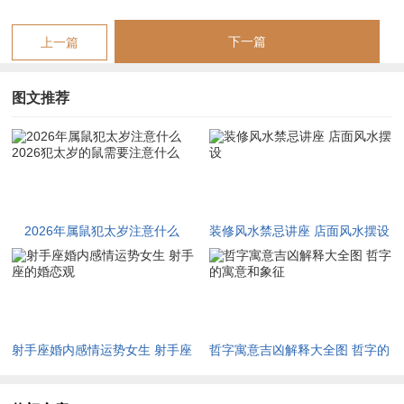
受新任务时要量力而行，可别为了面子，接下烫手山芋，就把它
看作磨炼，心态便会不同，即便与同事意见不合，也请保持礼
下一篇
上一篇
貌，踏实做好手头的工作，是根本，凭借多年的经历 ，你能化
解不少难题，基于冲太岁的特性，宜静不宜动，由人事变动引发
图文推荐
的不安，要学会消化。
伴着压力，你的潜力将被激发，借这一年打磨自己的专业技能，
尤其在团队合作中要收起棱角，此间分寸感，需要用心拿捏，尽
显锋芒未必是好事，有时要藏拙，这样来看稳定是压倒所有的任
务。
2026年属鼠犯太岁注意什么
装修风水禁忌讲座 店面风水摆设
2026犯太岁的鼠需要注意什么
财运的激流与蓄水池
财运方面大起大落是主旋律。可能突然有一笔进账，也可能瞬间
有大额支出，钱来得快去得也快，这种不稳定性让人焦虑，以理
射手座婚内感情运势女生 射手座
哲字寓意吉凶解释大全图 哲字的
财的角度看今年要保守，将高风险投资先放一放，求稳为主，但
的婚恋观
寓意和象征
正财收入或许还有提升，虽偏财看似诱人陷阱却多，唯有落袋为