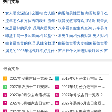
热门文章
安，才是真财富，随朋友投资，今年不可取。
那突然出现的借钱请求。要慎重，想守住钱财，就得学会记账，
女人眼窝深陷什么面相 女人眼
鹅蛋脸男性面相 鹅蛋脸是什么
可别小看零碎的开销，积少成多，就像流水相同，堵住小漏洞，
窝深陷是短命相吗
流年怎么看方位吉凶表图 流年
脸型男性
观音灵签都有啥用途啊 观音灵
才能蓄满池，即便有大额消费计划，也请三思，踏实存钱，比什
位置怎么看
家居最好的风水 适用家居风水
签全部签签词
八字看真假生肖查询 八字是真
么都强，凭智慧开源，靠节俭节流，结合自身情况，制定财务计
印堂中间一条凹陷面相 印堂中
还是假
看男生面相分析财富 男人财相
划，依据运势指导，避免借出大额钱款，由冲动消费造成的后
间有条线沟好不好
姓名最富贵的数理 从姓名数理
从哪里看
由福德宫看夫妻婚姻 福德宫看
悔，今年常有。
看富豪
属龙的2025年运气好不好是什
配偶生肖
窗户挂什么画进财最好风水 窗
么意思 属龙2023年运势及运程
户适合挂什么画
伴财而来的也可能是灾。不可不防，借这一年养成储蓄的好习
2025年属龙人的全年运势
性，尤其要对新兴的投资模式保持警惕，此起彼伏的财务波动，
最新文章
需要冷眼看待，没必要患得患失，心平气与面对就好。
2027年安葬吉日一览表 2027年12月安葬吉日一览表
2019年6月份出行吉日 2027年6月出行吉日一览表
1
2
感情世界的波涛与港湾
2027年农历十二月安床吉日 2027年正月安床吉日吉时查询
2027年4月份乔迁吉日一览表 2027年4月乔迁吉日吉时查询
3
4
2027年9月份去寺庙祈福的日子 2027年5月去寺庙吉日一览表
2027年修坟吉日一览表 2027年农历2月修坟吉日一览表
5
6
感情上冲太岁带来的是情绪波动。已婚者容易为小事争吵，各执
2027年6月搬家吉日吉时 2027年农历6月搬家吉日一览表
2027年装修5月吉日良辰查询表 2027年农历5月装修吉日一览表
7
8
己见，小事变大事，伤及感情，未婚者则可能面临感情的分分合
2027年阴历十二月开光吉日 2027年12月开光吉日一览表
2027年5月搬家吉日的详细解释 2027年5月搬家吉日吉时查询
合，关系极不稳定，叫人头疼，以爱为名，也需要经营，将脾气
9
10