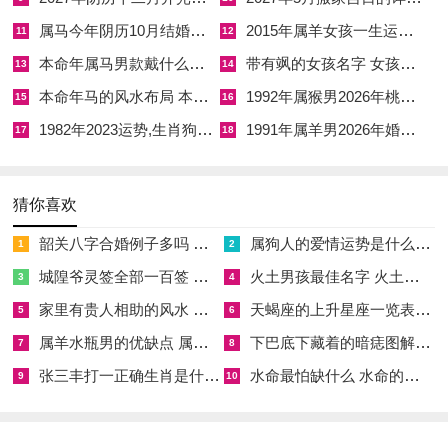
「伏尸」星的降临提示着血光之灾与隐疾爆发的风险，心脏、眼
属马今年阴历10月结婚好吗 属马还有几年本命年结婚呢好吗
2015年属羊女孩一生运势 2015年属羊女2026年健康运好吗
11
12
部以及精神为你的疾病，是这一年需要高度警惕的暗礁。
本命年属马男款戴什么财神 本命年属马男士戴什么好一点
带有飒的女孩名字 女孩取名字带飒字有什么名字好听
13
14
特别是在农历五月、十一月非必要不远行，更要谨防交通事故。
本命年马的风水布局 本命年马的佛像怎么摆放
1992年属猴男2026年桃花运 1992年属猴男2026年感情运如何
15
16
1982年2023运势,生肖狗1982年2023运势
1991年属羊男2026年婚姻运势 1991年属羊男2026年感情运如何
进入下半年假如感到诸事不顺。身心俱疲，
若想要在纷乱的流年
17
18
中为自身构建一道稳固的能量屏障，可以考虑佩戴由天然黑曜石
精心雕刻而成的祥安阁羊财满贯吊坠
，这件吉祥物以羊驼身负财
猜你喜欢
禄的形态呈现，羊驼谐音「化解」，身负财禄则寓意在动荡中仍
韶关八字合婚例子多吗 韶关八字测风水
属狗人的爱情运势是什么意思 属狗的人爱情观
1
2
能稳守财库，其材质黑曜石深沉如墨的力量，能有效吸纳本命年
城隍爷灵签全部一百签 城隍爷灵签解签大全
火土男孩最佳名字 火土属性的字男孩名字有哪些
3
4
漫长无尽的负面情绪，马上在这漫天火势中寻得一丝清凉的庇
家里有贵人相助的风水 家里有贵人是什么意思
天蝎座的上升星座一览表 天蝎座的上升星座查询
护。
5
6
属羊水瓶男的优缺点 属羊水瓶座男生性格爱情观
下巴底下藏着的暗痣图解 下巴尖底下有痣代表什么
7
8
子午狂潮：生肖鼠2026年冲太岁的滔天巨浪
张三丰打一正确生肖是什么意思 张三丰是指什么生肖
水命最怕缺什么 水命的人忌什么
9
10
对于生肖鼠来讲2026年的到来如同一场毫无征兆的海啸，子鼠
的水性与午马的火性形成了天地间最激烈的一对能量冲突「子午