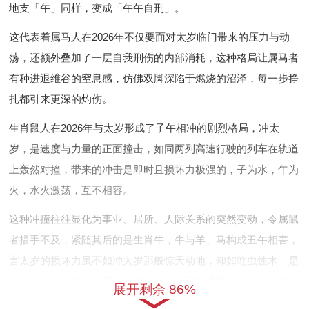
地支「午」同样，变成「午午自刑」。
这代表着属马人在2026年不仅要面对太岁临门带来的压力与动
荡，还额外叠加了一层自我刑伤的内部消耗，这种格局让属马者
有种进退维谷的窒息感，仿佛双脚深陷于燃烧的沼泽，每一步挣
扎都引来更深的灼伤。
生肖鼠人在2026年与太岁形成了子午相冲的剧烈格局，冲太
岁，是速度与力量的正面撞击，如同两列高速行驶的列车在轨道
上轰然对撞，带来的冲击是即时且损坏力极强的，子为水，午为
火，水火激荡，互不相容。
这种冲撞往往显化为事业、居所、人际关系的突然变动，令属鼠
者措手不及，紧随其后的是生肖牛，牛与羊、马构成丑午相害，
害太岁的损坏力虽不如冲太岁那般惊天动地，却如蛀虫蚀木，是
在不知不觉中瓦解根基，今年的属牛人容易遭遇无妄之灾，被小
展开剩余 86%
人在暗处中伤构陷，或是合作关系在细微处出现裂痕，等到察觉