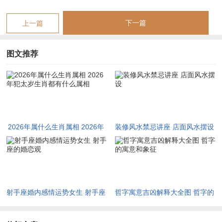
时已难以弥合。
下一篇
上一篇
而生肖兔在2026年则面临卯午相破的困扰。破太岁好比器物从
内部产生隐裂，表面依然光鲜，实则结构已经松散，属兔人的这
图文推荐
一年往往体现在感情关系的凉薄、合伙生意的有形无实，或是对
对象信念感的崩塌，卯木生午火，本是生助，但力量过度便成泄
耗，让属兔人有种被掏空的疲惫感，其他生肖尽管不直接犯太
岁，却也受到九宫飞星不同磁场的作用，吉凶各异。
烈马自刑：生肖马2026年值太岁与刑太岁的双重裂变
。
2026年属什么生肖属相 2026年
装修风水禁忌讲座 店面风水摆设
犯太岁生肖都有什么属相
2026年的生肖马，正伫立于耀眼的聚光灯与肆虐的山火交汇
处，值太岁的压力如山倾倒，刑太岁的折磨似骨附蛆，这双重的
磨难让属马者的人生舞台在这一年上演着冰与火之歌，最为显化
的困境出现在事业范围本命年的力量会放大属马人性格中的冲动
射手座婚内感情运势女生 射手座
哲字寓意吉凶解释大全图 哲字的
与冒进，受到「剑锋」、「伏尸」等凶星的作用，职场上的每一
的婚恋观
寓意和象征
步都像是在刀尖上行走，稍有不慎便会割裂来之不易的积累。