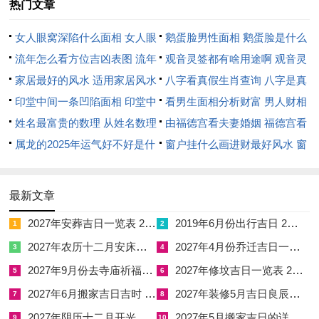
热门文章
刑太岁的力量则作用于内心。让属马人陷入一种无休止的自我较
女人眼窝深陷什么面相 女人眼
鹅蛋脸男性面相 鹅蛋脸是什么
劲之中，他们会对自己的决策产生 质疑，白天做出的决断，夜
窝深陷是短命相吗
流年怎么看方位吉凶表图 流年
脸型男性
观音灵签都有啥用途啊 观音灵
幕降临时便予以全盘推翻，这种内耗远比外部的明枪暗箭更加致
位置怎么看
家居最好的风水 适用家居风水
签全部签签词
八字看真假生肖查询 八字是真
命，眼看着精力在反复拉扯中流失，却无力挣脱。
印堂中间一条凹陷面相 印堂中
还是假
看男生面相分析财富 男人财相
财运上丙午流年虽有正财入账。但偏财极差，任何高风险的投资
间有条线沟好不好
姓名最富贵的数理 从姓名数理
从哪里看
由福德宫看夫妻婚姻 福德宫看
都可能引来巨额亏损，对属马者来讲今年不是求财之年而是守财
看富豪
属龙的2025年运气好不好是什
配偶生肖
窗户挂什么画进财最好风水 窗
之年，若无法克制无谓的应酬与盲目创业的冲动，即经济上将陷
么意思 属龙2023年运势及运程
户适合挂什么画
入难堪的窘境。
2025年属龙人的全年运势
最新文章
情感世界里，午午自刑带来的损坏性也不容小觑，已婚的属马人
2027年安葬吉日一览表 2027年12月安葬吉日一览表
2019年6月份出行吉日 2027年6月出行吉日一览表
1
2
会发现，家庭内部的争吵大多源于毫无有价值 的琐事，情绪上
2027年农历十二月安床吉日 2027年正月安床吉日吉时查询
2027年4月份乔迁吉日一览表 2027年4月乔迁吉日吉时查询
3
4
头时说出的话语如同淬毒的，伤害了最亲密的人。
2027年9月份去寺庙祈福的日子 2027年5月去寺庙吉日一览表
2027年修坟吉日一览表 2027年农历2月修坟吉日一览表
5
6
单身者虽然桃花看似旺盛。但多为镜花水月的烂桃花，只要陷
2027年6月搬家吉日吉时 2027年农历6月搬家吉日一览表
2027年装修5月吉日良辰查询表 2027年农历5月装修吉日一览表
7
8
入，便是一场无尽的消耗，健康在领域 才是真正的暴风眼，
2027年阴历十二月开光吉日 2027年12月开光吉日一览表
2027年5月搬家吉日的详细解释 2027年5月搬家吉日吉时查询
9
10