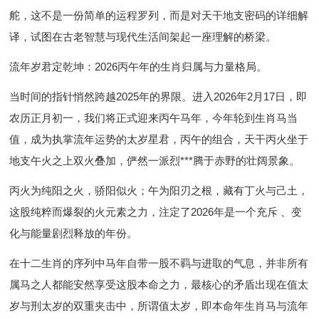
舵，这不是一份简单的运程罗列，而是对天干地支密码的详细解
译，试图在古老智慧与现代生活间架起一座理解的桥梁。
流年岁君定乾坤：2026丙午年的生肖归属与力量格局
。
当时间的指针悄然跨越2025年的界限。进入2026年2月17日，即
农历正月初一，我们将正式迎来丙午马年，今年轮到生肖马当
值，成为执掌流年运势的太岁星君，丙午的组合，天干丙火坐于
地支午火之上双火叠加，俨然一派烈***腾于赤野的壮阔景象。
丙火为纯阳之火，骄阳似火；午为阳刃之根，藏有丁火与己土，
这股纯粹而爆裂的火元素之力，注定了2026年是一个充斥 、变
化与能量剧烈释放的年份。
在十二生肖的序列中马年自带一股不羁与进取的气息，并非所有
属马之人都能安然享受这股本命之力，最核心的矛盾出现在值太
岁与刑太岁的双重夹击中，所谓值太岁，即本命年生肖马与流年