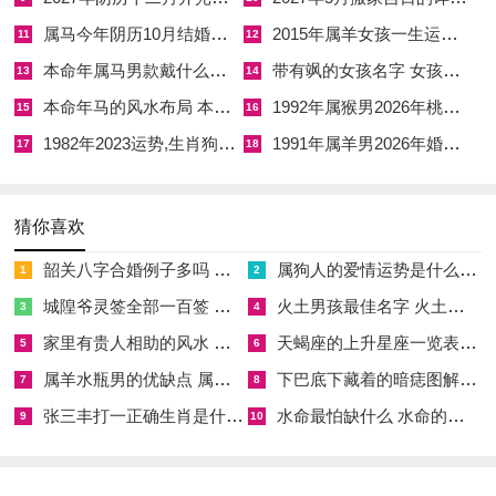
丑牛遇午马相害，此害气隐晦难防，以阴招相侵为苦，将人际搞
属马今年阴历10月结婚好吗 属马还有几年本命年结婚呢好吗
2015年属羊女孩一生运势 2015年属羊女2026年健康运好吗
11
12
僵，但身正影直，虽遭嫉妒排挤，唯实力说话，随「阴煞」星
本命年属马男款戴什么财神 本命年属马男士戴什么好一点
带有飒的女孩名字 女孩取名字带飒字有什么名字好听
13
14
扰，那小人暗中使绊，想破局而出，接招必须巧。
本命年马的风水布局 本命年马的佛像怎么摆放
1992年属猴男2026年桃花运 1992年属猴男2026年感情运如何
15
16
可倚重长辈提携，即前辈贵人之助，踏踏实实做事，凭业绩立足
1982年2023运势,生肖狗1982年2023运势
1991年属羊男2026年婚姻运势 1991年属羊男2026年感情运如何
17
18
长远，基于诚信守诺，由此减少是非纠缠，伴孤辰冷落感，借亲
友温暖心田，尤忌猜忌多疑，此心结要速解，尽释前嫌可贵，这
智慧需修习。
猜你喜欢
韶关八字合婚例子多吗 韶关八字测风水
属狗人的爱情运势是什么意思 属狗的人爱情观
而不钻牛角尖，不独行其是除职场暗斗，两舌纠纷防微杜渐，通
1
2
明哲保身之路，从低调入手修心，正念常存，作隐忍功夫成大
城隍爷灵签全部一百签 城隍爷灵签解签大全
火土男孩最佳名字 火土属性的字男孩名字有哪些
3
4
器，其害自消无形，他说害太岁烦，充其量是磨炼性情。
家里有贵人相助的风水 家里有贵人是什么意思
天蝎座的上升星座一览表 天蝎座的上升星座查询
5
6
属羊水瓶男的优缺点 属羊水瓶座男生性格爱情观
下巴底下藏着的暗痣图解 下巴尖底下有痣代表什么
7
8
据经历 判断，或收获后福无穷，值此多事之秋，当多看少动为
张三丰打一正确生肖是什么意思 张三丰是指什么生肖
水命最怕缺什么 水命的人忌什么
宜，起善心得善果，生肖牛坚韧不拔，只有守住本心，结合祥安
9
10
阁联吉锦袋，依据方位摆放，可安放于卧室床头。