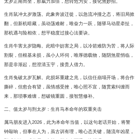
太岁正南而坐，那威力加倍，想转危为安，接化煞妙招。
生肖鼠冲太岁激荡。此象奔波迁徙，以急流冲撞之态，将旧局掀
翻，但新机暗藏，虽动荡难耐，唯奋力一跃，随驿马动星牵扯，
那机遇与险相依，想平稳度过接心法要诀。
生肖牛害太岁隐晦。此暗中妨害之局，以冷箭难防为苦，将人际
割裂，但根基未损，虽小人环伺，唯厚德载物，随阴煞星悄临，
那是非渐起，想澄清玉宇，接贵人借力。
生肖兔破太岁瓦解。此损坏重建之兆，以信任崩塌开场，将合作
撕碎，但愈合有望，虽情感受挫，唯心照不宣，随贯索纠缠而
来，那琐事难缠，想破镜重圆，接智慧修补。
二、值太岁与刑太岁：生肖马本命年的双重夹击
属马朋友进入2026，此为本命年当值，以这句老话开始，将警
钟敲响，但事在人为，虽古训有理，唯心态关键，随流年凶星，