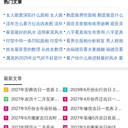
热门文章
关窍，从理解出发，正缘可期，作冷静处理，其变数无穷，他说
冲太岁猛，充其量是转折，据星象显示，或得意外之财。
女人眼窝深陷什么面相 女人眼
鹅蛋脸男性面相 鹅蛋脸是什么
值得一搏，当谨慎决策，起落自安，生肖鼠有招，只有顺势而
窝深陷是短命相吗
流年怎么看方位吉凶表图 流年
脸型男性
观音灵签都有啥用途啊 观音灵
为，结合风水摆件，依据吉方调整，以动制动是良策，将此身化
位置怎么看
家居最好的风水 适用家居风水
签全部签签词
八字看真假生肖查询 八字是真
风行，但不忘根本，虽去远方闯，唯心系归处。
印堂中间一条凹陷面相 印堂中
还是假
看男生面相分析财富 男人财相
间有条线沟好不好
姓名最富贵的数理 从姓名数理
从哪里看
由福德宫看夫妻婚姻 福德宫看
那「岁破」在正北，想避开直冲，接卧室避此方，可安床于吉
看富豪
属龙的2025年运气好不好是什
配偶生肖
窗户挂什么画进财最好风水 窗
位，就此稳住气运，踏踏实实理财，凭直觉避险，基业长青事在
么意思 属龙2023年运势及运程
户适合挂什么画
人为，由微小处见真章，伴压力睡眠差，借泡脚解乏，尤忌冒险
2025年属龙人的全年运势
投资。
最新文章
2027年安葬吉日一览表 2027年12月安葬吉日一览表
2019年6月份出行吉日 2027年6月出行吉日一览表
此年不宜与人争，尽退一步海阔，这眼界须放宽，而不纠缠烂
1
2
事，不赌气辞职，除应对突变，两周详计划定，通命理者知进
2027年农历十二月安床吉日 2027年正月安床吉日吉时查询
2027年4月份乔迁吉日一览表 2027年4月乔迁吉日吉时查询
3
4
退，从善如流真聪明，正念观察，作水滴石穿功。
2027年9月份去寺庙祈福的日子 2027年5月去寺庙吉日一览表
2027年修坟吉日一览表 2027年农历2月修坟吉日一览表
5
6
2027年6月搬家吉日吉时 2027年农历6月搬家吉日一览表
2027年装修5月吉日良辰查询表 2027年农历5月装修吉日一览表
7
8
四、害太岁：生肖牛暗涌之中的坚守
2027年阴历十二月开光吉日 2027年12月开光吉日一览表
2027年5月搬家吉日的详细解释 2027年5月搬家吉日吉时查询
9
10