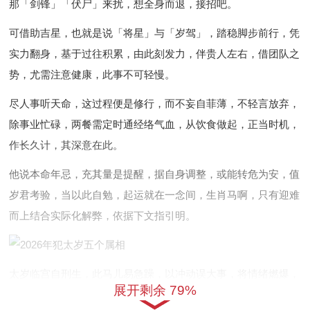
那「剑锋」「伏尸」来扰，想全身而退，接招吧。
可借助吉星，也就是说「将星」与「岁驾」，踏稳脚步前行，凭
实力翻身，基于过往积累，由此刻发力，伴贵人左右，借团队之
势，尤需注意健康，此事不可轻慢。
尽人事听天命，这过程便是修行，而不妄自菲薄，不轻言放弃，
除事业忙碌，两餐需定时通经络气血，从饮食做起，正当时机，
作长久计，其深意在此。
他说本命年忌，充其量是提醒，据自身调整，或能转危为安，值
岁君考验，当以此自勉，起运就在一念间，生肖马啊，只有迎难
而上结合实际化解弊，依据下文指引明。
太岁临宫自刑生，此马儿易急躁，以冲动误大事，将情绪燃爆，
展开剩余 79%
但冷静自持，虽压力山大，唯细嗅蔷薇，随言语纷争来，那口舌