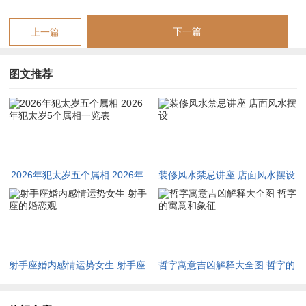
因你而起，想避开雷区，接柔能克刚，可诵经静心，就饶过自己
吧。
下一篇
上一篇
为求稳妥，可佩戴祥安阁联吉红绳，此红绳经加持，将太岁煞化
图文推荐
解，以旺气护体，但需心诚，虽小物有大用，随每日佩戴，那负
能量避退，想运势回升，接吉祥常伴，可放心前行。
三、冲太岁：生肖鼠动荡求变之路
子鼠逢午马相冲，此冲击力极强，以变动为主调，将安稳打破，
但破而后立，虽奔波劳碌，唯机遇暗藏，随迁移宫动，那搬迁跳
2026年犯太岁五个属相 2026年
装修风水禁忌讲座 店面风水摆设
槽常见，想抓住机遇，接挑战吧。
犯太岁5个属相一览表
可借「驿马」星发力，即行动力爆发，踏新领域发展，凭勇气闯
荡，基于灵活应变，由此开辟新局，伴风险而行，借智慧化解，
尤注意人际关系，此口舌难免，尽显情商之时这分寸要拿捏。
射手座婚内感情运势女生 射手座
哲字寓意吉凶解释大全图 哲字的
的婚恋观
寓意和象征
而不急不躁，不与人冲突，除工作变动，男女感情考验，通沟通