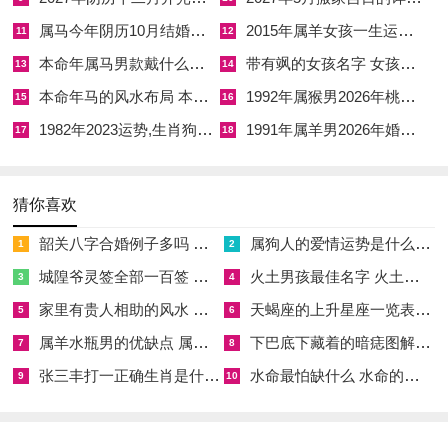
之气，动土于此日者，主宅中人际关系与睦，家人相处融洽。明
属马今年阴历10月结婚好吗 属马还有几年本命年结婚呢好吗
2015年属羊女孩一生运势 2015年属羊女2026年健康运好吗
11
12
堂星主光明正大，若为公门中人修造宅第，于此时动土，主仕途
本命年属马男款戴什么财神 本命年属马男士戴什么好一点
带有飒的女孩名字 女孩取名字带飒字有什么名字好听
清正、名望日隆，宜动土修造拆卸起基，忌入宅嫁娶安葬。
13
14
本命年马的风水布局 本命年马的佛像怎么摆放
1992年属猴男2026年桃花运 1992年属猴男2026年感情运如何
15
16
丙午年冬月廿九甲午日，即阳历十二月三十一日，有司命黄道吉
1982年2023运势,生肖狗1982年2023运势
1991年属羊男2026年婚姻运势 1991年属羊男2026年感情运如何
17
18
神当值，岁末收官之日，司命星主寿元安康与事业成就。
甲午纳音沙中金，甲木坐午火，午为丙午年太岁所在之方，木火
猜你喜欢
交炽，火旺极而见金气潜藏，然东南巽宫九紫火星得此甲午干支
火势加倍催旺，吉气冲天。此日冲鼠煞北，属鼠者忌亲自动土，
韶关八字合婚例子多吗 韶关八字测风水
属狗人的爱情运势是什么意思 属狗的人爱情观
1
2
北边方位忌施工。
城隍爷灵签全部一百签 城隍爷灵签解签大全
火土男孩最佳名字 火土属性的字男孩名字有哪些
3
4
家里有贵人相助的风水 家里有贵人是什么意思
天蝎座的上升星座一览表 天蝎座的上升星座查询
甲午日火势极盛，动土时须注意防火之事，不可于动土之处燃烛
5
6
焚香过多，以免火旺无制反伤宅运，司命星当值，主此日动土之
属羊水瓶男的优缺点 属羊水瓶座男生性格爱情观
下巴底下藏着的暗痣图解 下巴尖底下有痣代表什么
7
8
宅主人福寿绵长、子孙孝贤，宜动土修造起基安门，忌嫁娶行丧
张三丰打一正确生肖是什么意思 张三丰是指什么生肖
水命最怕缺什么 水命的人忌什么
9
10
破土。
正东方动土：八白正财位择壬子癸未丙辰诸吉日精解