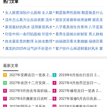
热门文章
又居东方震位之主星，然是日值东南巽宫动土，木木比与，青龙
女人眼窝深陷什么面相 女人眼
鹅蛋脸男性面相 鹅蛋脸是什么
之气贯通无碍。此日冲猴煞北，属猴者避之，北边方位忌动土，
窝深陷是短命相吗
流年怎么看方位吉凶表图 流年
脸型男性
观音灵签都有啥用途啊 观音灵
东南方位则安然无虞。
位置怎么看
家居最好的风水 适用家居风水
签全部签签词
八字看真假生肖查询 八字是真
壬寅日干支相生，壬水润下而寅木升发，水木清华之气主文昌昌
印堂中间一条凹陷面相 印堂中
还是假
看男生面相分析财富 男人财相
盛，若为学子书斋修造或书房动土，则文运亨通，青龙主贵显，
间有条线沟好不好
姓名最富贵的数理 从姓名数理
从哪里看
由福德宫看夫妻婚姻 福德宫看
动土于此时者，常有命主日后仕途显达或学业有成之应；宜动土
看富豪
属龙的2025年运气好不好是什
配偶生肖
窗户挂什么画进财最好风水 窗
修造起基安门，忌嫁娶安葬移徙。
么意思 属龙2023年运势及运程
户适合挂什么画
丙午年十月廿五癸卯日。即阳历十二月二日，有明堂黄道吉神当
2025年属龙人的全年运势
最新文章
值，兼有天德合星护持，明堂主开明通达，天德合主福泽绵长。
2027年安葬吉日一览表 2027年12月安葬吉日一览表
2019年6月份出行吉日 2027年6月出行吉日一览表
1
2
癸卯纳音金箔金，癸水坐卯木，水生木旺，卯为震宫正位属木，
2027年农历十二月安床吉日 2027年正月安床吉日吉时查询
2027年4月份乔迁吉日一览表 2027年4月乔迁吉日吉时查询
3
4
与东南巽宫木气同气相求，九紫火星得木气源源不断之生扶。此
2027年9月份去寺庙祈福的日子 2027年5月去寺庙吉日一览表
2027年修坟吉日一览表 2027年农历2月修坟吉日一览表
日冲鸡煞西，属鸡者避之，西边方位忌动土施工。
5
6
2027年6月搬家吉日吉时 2027年农历6月搬家吉日一览表
2027年装修5月吉日良辰查询表 2027年农历5月装修吉日一览表
7
8
癸卯日水木清华，癸水为雨露之水，卯木为花草之木，皆属柔顺
2027年阴历十二月开光吉日 2027年12月开光吉日一览表
2027年5月搬家吉日的详细解释 2027年5月搬家吉日吉时查询
9
10