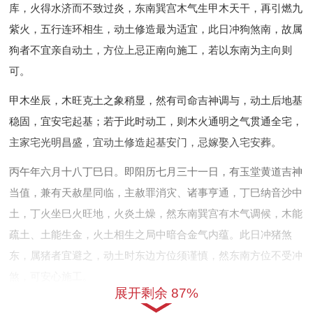
库，火得水济而不致过炎，东南巽宫木气生甲木天干，再引燃九
紫火，五行连环相生，动土修造最为适宜，此日冲狗煞南，故属
狗者不宜亲自动土，方位上忌正南向施工，若以东南为主向则
可。
甲木坐辰，木旺克土之象稍显，然有司命吉神调与，动土后地基
稳固，宜安宅起基；若于此时动工，则木火通明之气贯通全宅，
主家宅光明昌盛，宜动土修造起基安门，忌嫁娶入宅安葬。
丙午年六月十八丁巳日。即阳历七月三十一日，有玉堂黄道吉神
当值，兼有天赦星同临，主赦罪消灾、诸事亨通，丁巳纳音沙中
土，丁火坐巳火旺地，火炎土燥，然东南巽宫有木气调候，木能
疏土、土能生金，火土相生之局中暗合金气内蕴。此日冲猪煞
东，属猪者宜避之，动土时东边方位须谨慎，然东南方位不受冲
煞，可安心施工。
展开剩余 87%
玉堂吉神主贵人护持。动土时若有长辈或德高望重者在场挥锄，