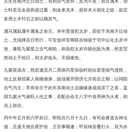
主生肖相冲之日动土，否则吉气受抑，反为不美；巽宫属木，动
土时若见金器铁器过重，则金来克木，损坏木火相生之链，故宜
多用土木竹石之材以顺其气。
属马属鼠属牛属兔之命主。本年度值犯太岁，若欲于东南方位动
土，尤须择吉日而行，可安放祥安阁联吉锦袋于宅中以化太岁冲
煞，兼取九紫星之吉气相助，则虽犯太岁亦能化险为夷，然若贸
然动土于凶日，则太岁临头、灾祸难免。
九紫星虽吉，然若逢流月二黑病符星加临时则吉星受病气侵扰，
动土反易招家人病痛缠身，故须避开阴历七月前后之期，以纯阳
吉气为主；常有命主于此年东南动土后姻缘速成或添丁之喜，盖
因九紫火气催旺人伦之事，若配合命主八字中喜用神为火者，则
吉上加吉。
丙午年五月初六甲辰日。即阳历六月十九日，有司命黄道吉神当
值，且逢天德合星护佑，主百事顺遂；甲辰纳音覆灯火，辰为水