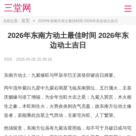
三堂网
首页
当前位置：
>
2026年东南方动土最佳时间 2026年东边动土吉日
2026年东南方动土最佳时间 2026年东
边动土吉日
时间：2026-05-09 20:39:56
东南方动土：九紫催旺与甲辰辛巳壬寅癸卯诸吉日择要
。
丙午流年紫白九星中九紫右弼星飞临东南巽位。五行属火，主喜
庆姻缘与添丁增福，为全年当旺大吉之星；九紫入巽宫，木火相
生之象，木旺则生火，火势炎炎则吉气充盈，故东南方位动土修
造者，若能乘此吉星之气而动，主家宅兴旺、人丁繁荣。
然须留意，东南方位虽有九紫吉星照临，却不可于月破日或与宅