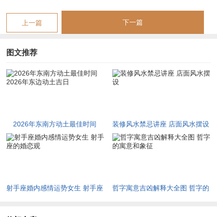
则更添吉兆，若于此时动工，则火土旺运可催动九紫喜庆之气，
下一篇
上一篇
宜求嗣添丁者择之。宜动土修造拆卸安门，忌出行嫁娶开市。
丙午年七月廿九甲子日。即阳历九月九日，有金匮黄道吉神当
图文推荐
值，且值天恩日，主天地恩泽普降；甲子纳音海中金，甲木坐子
水，水旺生木，木又生火，火气透干而通于九紫星位，金匮吉神
又属金库星，主财帛积聚，此日冲马煞南，属马者避之，正南方
忌动，然东南方不在冲煞之列。
甲子日干支相生有情。甲木为栋梁之材，子水为智慧之泉，动土
2026年东南方动土最佳时间
装修风水禁忌讲座 店面风水摆设
于此日者，主所建之宅根基深厚、子孙聪慧。金匮星当令，暗合
2026年东边动土吉日
金库之气，若为商贾建宅或修造店面，动土后财运渐旺；宜动土
起基修造上梁，忌安葬开市嫁娶。
丙午年九月初十壬寅日。即阳历十月十九日，有青龙黄道吉神当
射手座婚内感情运势女生 射手座
哲字寓意吉凶解释大全图 哲字的
值，为四大吉星之一，主生气勃勃、万象更新，壬寅纳音金箔
的婚恋观
寓意和象征
金，壬水坐寅木，水生木旺，木旺则九紫火势更盛，青龙属木，