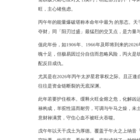
旺，主心绪焦虑。
丙午年的能量爆破堪称本命年中最为 的形态。天
夺财」同「阳刃过盛」最猛烈的交叉点，是力量
值此年份，如1906年、1966年及即将到来的2
魄十足，但极易因过分自信而忽略风险，丙火是
配反目成仇。
尤其是在2026年丙午太岁星君掌权之际。且正
往往是资金链断裂的无底深渊。
此年若要护住根本。缓释火旺金熔之危，化解凶
禄构成，羊驼性温而耐劳，可调与午马之燥，未
意财禄满贯，守住心血不被旺火吞噬。
戊午年以天干戊土为厚德。覆盖于午火之上纳音