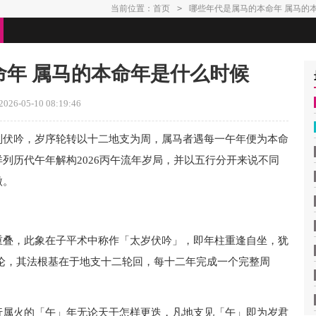
当前位置：
首页
>
哪些年代是属马的本命年 属马的
命年 属马的本命年是什么时候
26-05-10 08:19:46
刑伏吟，岁序轮转以十二地支为周，属马者遇每一午年便为本命
列历代午年解构2026丙午流年岁局，并以五行分开来说不同
微。
重叠，此象在子平术中称作「太岁伏吟」，即年柱重逢自坐，犹
论，其法根基在于地支十二轮回，每十二年完成一个完整周
。
行属火的「午」年无论天干怎样更迭，凡地支见「午」即为岁君