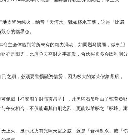
干地支皆为纯火，纳音「天河水」犹如杯水车薪，这是「比肩
与毁存的临界态。
026年命主会体验到前所未有的精力涌动，如同烈马脱缰，做事胆
劫财亦是阳刃，比肩争夫夺财之事高发，合伙买卖多会因利润分
逢自刑之期，必须要警惕融资借贷，因为极大的繁荣假象背后，
运可佩戴【祥安阁羊财满贯吊坠】，此黑曜石吊坠由羊驼背负财
土与午火相合，不仅能遏其自刑之烈，更能以羊驼之「驼峰」寓
「天上火」显示此火有光照天庭之威，这是「食神制杀」或「伤