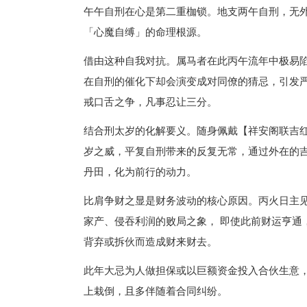
午午自刑在心是第二重枷锁。地支两午自刑，无
「心魔自缚」的命理根源。
借由这种自我对抗。属马者在此丙午流年中极易
在自刑的催化下却会演变成对同僚的猜忌，引发
戒口舌之争，凡事忍让三分。
结合刑太岁的化解要义。随身佩戴【祥安阁联吉
岁之威，平复自刑带来的反复无常，通过外在的
丹田，化为前行的动力。
比肩争财之显是财务波动的核心原因。丙火日主
家产、侵吞利润的败局之象， 即使此前财运亨通
背弃或拆伙而造成财来财去。
此年大忌为人做担保或以巨额资金投入合伙生意
上栽倒，且多伴随着合同纠纷。