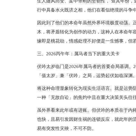
生人随风而变、柔中带刚的坚韧性， 查其年份，近者
行中具备水火既济之相，他们在看似绝境的斗争
因此到了他们的本命年虽然外界环境极度动荡。
木，将矛盾转化为创作的动力，这种人在本命年
缘即是桃花劫，情感处理不好便是一生憾事，但
三、2026丙午年：属马者当下的重大关卡
伏吟太岁临门是2026年属马者的首要命局基调。
「值太岁」兼「伏吟」之局，运势起伏如临深渊
将这种命理显象转化为现实生活语言。就是运势
一种「无故自讼」的焦灼中且在重大决策关头往
虽外界看来此年或有进账。但伏吟的本质在于内
也快，且易引发因财生祸的连锁反应，就此年的
易有突发性灾殃，不可不防。