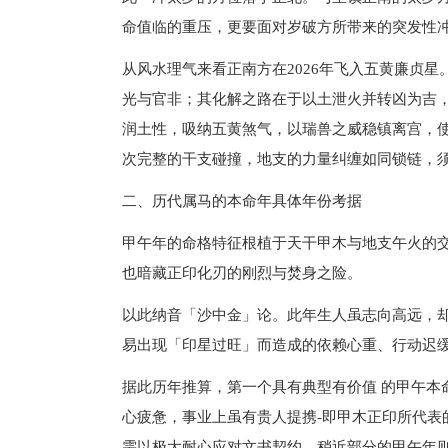
命值临的重压，更要面对岁破方所带来的突发性
从风水理气来看正南方在2026年飞入五黄廉贞
光与官非；其化解之路在于以土泄火并转凶为吉
润土性，吸纳五黄煞气，以瑞兽之威稳镇离宫，
次完整的干支碰撞，地支的力量纠缠如同锁链，
二、历代属马的本命年具体年份考据
甲午年的命格特征根植于天干甲木与地支午火的
也暗藏正印化刃的刚烈与焚身之险。
以此纳音「沙中金」论。此年生人虽志向高远，
易出现「印星过旺」而造成的依赖心重、行动迟
据此历年推算，第一个具有典型有价值 的甲午本命
心疲惫，事业上虽有贵人提携-即甲木正印所代表
需以极大耐心应对文书契约，稍近部分的甲午年则