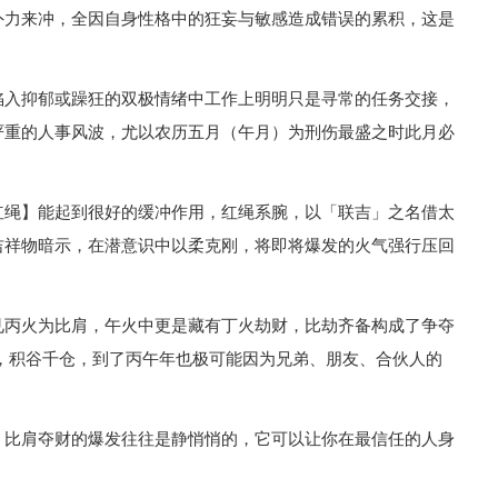
外力来冲，全因自身性格中的狂妄与敏感造成错误的累积，这是
陷入抑郁或躁狂的双极情绪中工作上明明只是寻常的任务交接，
严重的人事风波，尤以农历五月（午月）为刑伤最盛之时此月必
红绳】能起到很好的缓冲作用，红绳系腕，以「联吉」之名借太
吉祥物暗示，在潜意识中以柔克刚，将即将爆发的火气强行压回
见丙火为比肩，午火中更是藏有丁火劫财，比劫齐备构成了争夺
，积谷千仓，到了丙午年也极可能因为兄弟、朋友、合伙人的
，比肩夺财的爆发往往是静悄悄的，它可以让你在最信任的人身