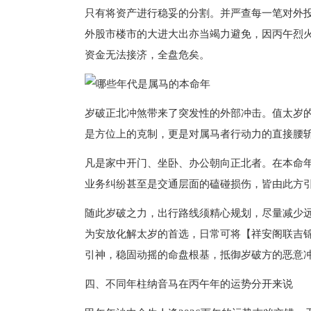
只有将资产进行稳妥的分割。并严查每一笔对外
外股市楼市的大进大出亦当竭力避免，因丙午烈
资金无法接济，全盘危矣。
岁破正北冲煞带来了突发性的外部冲击。值太岁
是方位上的克制，更是对属马者行动力的直接腰
凡是家中开门、坐卧、办公朝向正北者。在本命
业务纠纷甚至是交通层面的磕碰损伤，皆由此方
随此岁破之力，出行路线须精心规划，尽量减少
为安放化解太岁的首选，日常可将【祥安阁联吉
引神，稳固动摇的命盘根基，抵御岁破方的恶意
四、不同年柱纳音马在丙午年的运势分开来说