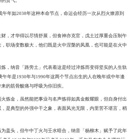
特的贵气。
个戊午年如2038年这种本命节点，命运会经历一次从烈火燎原到
生财，才华得以尽情舒展，但食神亦克官，戊土过厚重会压制午
欲，职场变数极大，他们既是火中涅槃的凤凰，也可能是在火中
锻炼，纳音「路旁土」代表着这是经过淬炼而变得坚实的人生轨
午年是1930年与1990年这两个节点出生的人在晚年或中年逢
带来的筋骨酸痛与呼吸为你旧疾。
烈火炼金，虽然能把事业与名声炼得如真金般耀眼，但自身付出
累，是典型的外强中干之象，表面风光无限，内里苦不堪言，稍
虽为盖头，但午中丁火与壬水暗合，纳音「杨柳木」赋予了此年