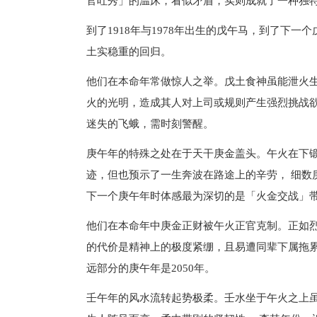
官吐秀」的温床，看似矛盾，实则成就了一种独
到了1918年与1978年出生的戊午马，到了下一
土实稳重的回归。
他们在本命年常做惊人之举。戊土食神虽能泄火
火的光明，造成其人对上司或规则产生强烈挑战
迷失的飞蛾，需时刻警醒。
庚午年的特殊之处在于天干庚金盖头。午火在下
迹，但也预示了一生奔波在路途上的辛劳， 细数庚
下一个庚午年时体感最为深切的是「火金交战」
他们在本命年中庚金正财被午火正官克制。正如
的代价是精神上的极度紧绷，且易遭同辈下属拖
远部分的庚午年是2050年。
壬午年的风水流转起势极柔。壬水坐于午火之上