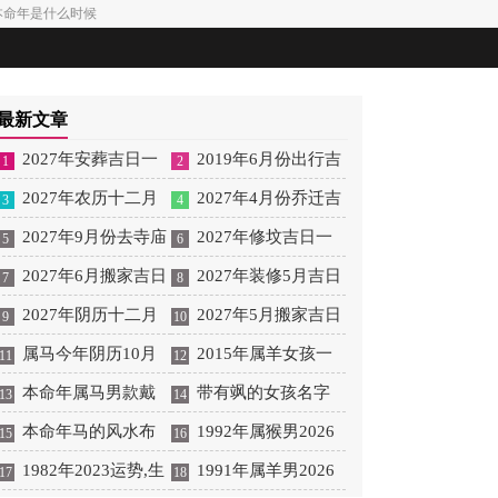
本命年是什么时候
最新文章
2027年安葬吉日一
2019年6月份出行吉
1
2
览表 2027年12月安葬吉
2027年农历十二月
日 2027年6月出行吉日
2027年4月份乔迁吉
3
4
日一览表
安床吉日 2027年正月安
2027年9月份去寺庙
一览表
日一览表 2027年4月乔
2027年修坟吉日一
5
6
床吉日吉时查询
祈福的日子 2027年5月
2027年6月搬家吉日
迁吉日吉时查询
览表 2027年农历2月修
2027年装修5月吉日
7
8
去寺庙吉日一览表
吉时 2027年农历6月搬
2027年阴历十二月
坟吉日一览表
良辰查询表 2027年农历
2027年5月搬家吉日
9
10
家吉日一览表
开光吉日 2027年12月开
属马今年阴历10月
5月装修吉日一览表
的详细解释 2027年5月
2015年属羊女孩一
11
12
光吉日一览表
结婚好吗 属马还有几年
本命年属马男款戴
搬家吉日吉时查询
生运势 2015年属羊女
带有飒的女孩名字
13
14
本命年结婚呢好吗
什么财神 本命年属马男
本命年马的风水布
2026年健康运好吗
女孩取名字带飒字有什
1992年属猴男2026
15
16
士戴什么好一点
局 本命年马的佛像怎么
1982年2023运势,生
么名字好听
年桃花运 1992年属猴男
1991年属羊男2026
17
18