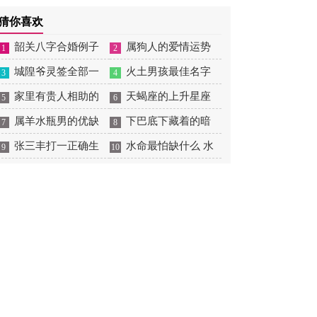
摆放
肖狗1982年2023运势
2026年感情运如何
年婚姻运势 1991年属羊
猜你喜欢
男2026年感情运如何
韶关八字合婚例子
属狗人的爱情运势
1
2
多吗 韶关八字测风水
城隍爷灵签全部一
是什么意思 属狗的人爱
火土男孩最佳名字
3
4
百签 城隍爷灵签解签大
家里有贵人相助的
情观
火土属性的字男孩名字
天蝎座的上升星座
5
6
全
风水 家里有贵人是什么
属羊水瓶男的优缺
有哪些
一览表 天蝎座的上升星
下巴底下藏着的暗
7
8
意思
点 属羊水瓶座男生性格
张三丰打一正确生
座查询
痣图解 下巴尖底下有痣
水命最怕缺什么 水
9
10
爱情观
肖是什么意思 张三丰是
代表什么
命的人忌什么
指什么生肖