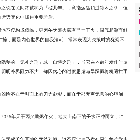
命之说在民间常被称为「槛儿年」，意指运途如过独木之桥，但
的运势变化中抓住重要矛盾。
相遇不仅构成值临，更因午为盛火藏有己土丁火，同气相激而触
冲撞，而是内心世界的自我消耗，常常表现为决策时的犹疑不
为隐秘的「无礼之刑」或「自恃之刑」，当它在本命年发作时属
，明明外界阻力不大，却因内心的过度思虑与暴躁而将机遇拱手
的凶险不在于明面上的刀光剑影，而在于那无声无息的心境崩
2026年天干丙火助燃午火，地支上南下的子水正冲而立，冲
方位形成子午直冲的天然对峙，这不仅让属马者在丙午年承受本