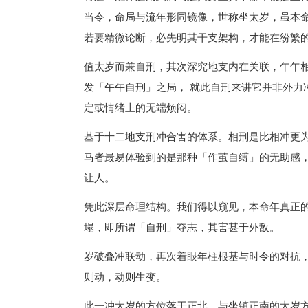
当令，命局与流年形同镜像，世称坐太岁，虽本
若要精微论断，必先明其干支架构，才能在纷繁
值太岁而兼自刑，其次深究地支内在关联，午午
发「午午自刑」之局， 就此自刑来讲它并非外力
定或情绪上的无端烦闷。
基于十二地支刑冲合害的体系。相刑是比相冲更
马者最易体验到的是那种「作茧自缚」的无助感
让人。
凭此深层命理结构。我们得以窥见，本命年真正
塌，即所谓「自刑」夺志，其害甚于外敌。
岁破叠冲联动，再次着眼年柱根基与时令的对抗，
则动，动则生变。
此一冲太岁的方位落于正北。与坐镇正南的太岁