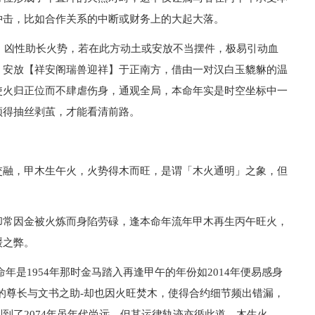
冲击，比如合作关系的中断或财务上的大起大落。
星。凶性助长火势，若在此方动土或安放不当摆件，极易引动血
，安放【祥安阁瑞兽迎祥】于正南方，借由一对汉白玉貔貅的温
使火归正位而不肆虐伤身，通观全局，本命年实是时空坐标中一
须得抽丝剥茧，才能看清前路。
交融，甲木生午火，火势得木而旺，是谓「木火通明」之象，但
却常因金被火炼而身陷劳碌，逢本命年流年甲木再生丙午旺火，
缓之弊。
年是1954年那时金马踏入再逢甲午的年份如2014年便易感身
的尊长与文书之助-却也因火旺焚木，使得合约细节频出错漏，
到了2074年虽年代尚远，但其运律轨迹亦循此道，木生火