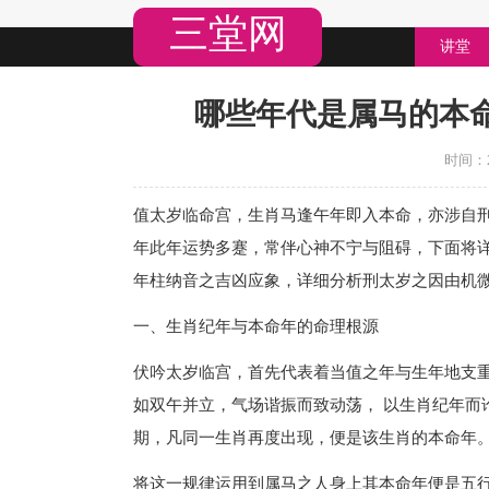
三堂网
讲堂
哪些年代是属马的本
时间：20
值太岁临命宫，生肖马逢午年即入本命，亦涉自
年此年运势多蹇，常伴心神不宁与阻碍，下面将详
年柱纳音之吉凶应象，详细分析刑太岁之因由机
一、生肖纪年与本命年的命理根源
伏吟太岁临宫，首先代表着当值之年与生年地支
如双午并立，气场谐振而致动荡， 以生肖纪年而
期，凡同一生肖再度出现，便是该生肖的本命年
将这一规律运用到属马之人身上其本命年便是五