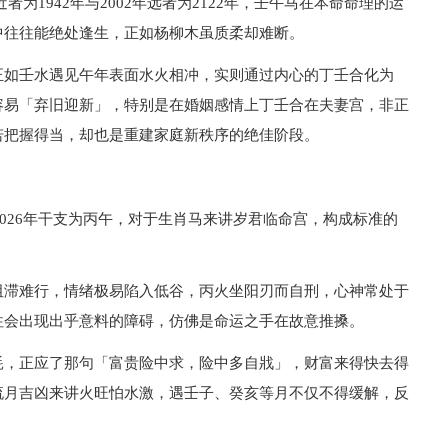
为1942年与2002年远者为2122年，壬午马在本命命理的运
中往往能绝处逢生，正如杨柳木虽质柔却难断。
正如壬水遇见午年表面水火相冲，实则通过内心的丁壬合化为
容易「弃旧迎新」，特别是在婚姻感情上丁壬合在夫妻宫，非正
若把握得当，却也是重建家庭新秩序的绝佳阶段。
2026年干支为丙午，对于生肖马来讲岁君临命宫，构成标准的
。
阻滞难行，情绪极易陷入低谷，丙火坐阳刃而自刑，心神常处于
往会出现出乎意料的障碍，仿佛是命运之手在故意推搡。
耗，正应了那句「富贵险中求，险中多自戕」，财富来得快去得
流月吉凶来讲火旺怕水激，遇壬子、癸亥等月不仅不得缓解，反