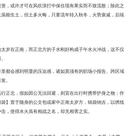
投资，或许才可在风吹浪打中保住现有果实而不致流散；除此之
火虽能生土，但土多火晦，只要流年转入秋冬，火势衰减，后续
的太岁在正南，而正北方的子水刚好构成子午水火冲战，这不仅
斩。
年里都会感到明显的压迫感，诸如莫须有的职场小报告、跨区域
引发。
远行正北，假如因公无法回避，则宜在出行时携带护身之物；作
锦袋】置于随身的公文包或家中正南太岁方，锦袋纳吉，以绣线
冲击，使得水火虽有相战之名，却无相害之实。