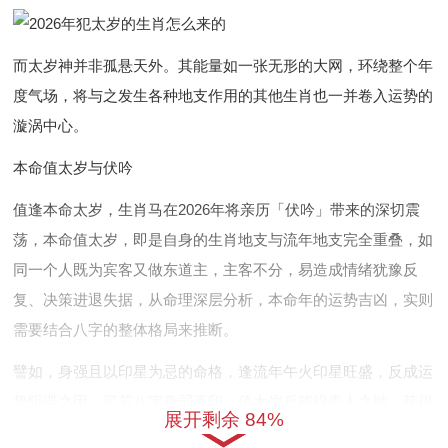
而太岁神并非孤悬天外。其能量如一张无形的大网，环绕整个年
度气场，将与之发生各种地支作用的其他生肖也一并卷入运势的
漩涡中心。
本命值太岁与伏吟
值逢本命太岁，生肖马在2026年将亲历「伏吟」带来的深切震
荡，本命值太岁，即是自身的生肖地支与流年地支完全重叠，如
同一个人既为宾客又做东道主，主客不分，易造成情绪犹豫反
复、决策进退失据，从命理深层分析，本命年的运势吉凶，实则
需要结合八字的整体格局来推断。
譬如，身强且以印星为忌的命格，逢流年午火印星旺盛，反成运
势阻滞之困；可若八字身弱喜印，值太岁反能得贵人之助，获得
展开剩余 84%
意想不到的支持，这种复杂的应象并非坊间传言一概而论的「大