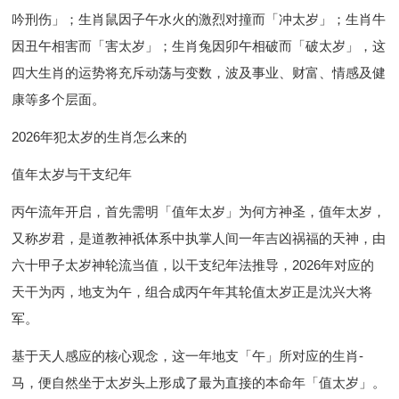
吟刑伤」；生肖鼠因子午水火的激烈对撞而「冲太岁」；生肖牛
因丑午相害而「害太岁」；生肖兔因卯午相破而「破太岁」，这
四大生肖的运势将充斥动荡与变数，波及事业、财富、情感及健
康等多个层面。
2026年犯太岁的生肖怎么来的
值年太岁与干支纪年
丙午流年开启，首先需明「值年太岁」为何方神圣，值年太岁，
又称岁君，是道教神祇体系中执掌人间一年吉凶祸福的天神，由
六十甲子太岁神轮流当值，以干支纪年法推导，2026年对应的
天干为丙，地支为午，组合成丙午年其轮值太岁正是沈兴大将
军。
基于天人感应的核心观念，这一年地支「午」所对应的生肖-
马，便自然坐于太岁头上形成了最为直接的本命年「值太岁」。