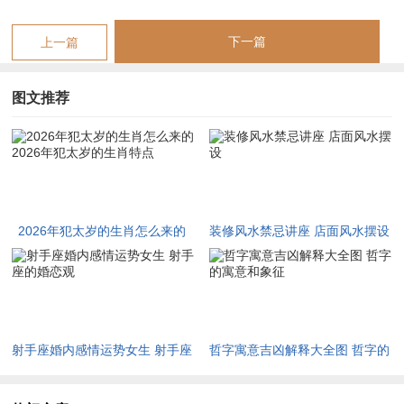
凶」，唯需本人凡事多预留几分余地，以静制动，才能转危为
安。
下一篇
上一篇
自刑太岁与内耗
图文推荐
自刑加剧，源于地支午午伏吟所引发的内在矛盾，除了值太岁，
生肖马在丙午年还面临「自刑」的困扰，这是由两个相同地支相
遇而产生的内耗性刑伤。
这种刑克不来自外界。而发乎于心，常表现为过度的自我苛责、
2026年犯太岁的生肖怎么来的
装修风水禁忌讲座 店面风水摆设
钻牛角尖式的精神焦虑，甚至因一时冲动而做出伤害自身利益的
2026年犯太岁的生肖特点
行为。
凭此一点，属马者在这一年需要格外警惕精神内守，避免因自我
怀疑而错失良机，或在不理智的情绪驱使下卷入口舌是非。
射手座婚内感情运势女生 射手座
哲字寓意吉凶解释大全图 哲字的
借由「祥安阁羊财满贯吊坠」的守护。其造型中羊驼背负财禄的
的婚恋观
寓意和象征
意象，恰可化解午马自刑的焦躁之气，以敦厚稳重的能量平复内