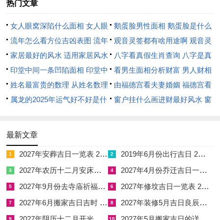
热门文章
心的波澜。
女人眼窝深陷什么面相 女人眼
鹅蛋脸男性面相 鹅蛋脸是什么
岁破冲太岁与动荡
窝深陷是短命相吗
流年怎么看方位吉凶表图 流年
脸型男性
观音灵签都有啥用途啊 观音灵
子午正冲，引动了生肖鼠在2026年最为剧烈的运势狂澜，冲太
位置怎么看
家居最好的风水 适用家居风水
签全部签签词
八字看真假生肖查询 八字是真
岁，乃是地支六冲中水火交战的 形式，子水与午火天然对立，
印堂中间一条凹陷面相 印堂中
还是假
看男生面相分析财富 男人财相
如同冷水浇入沸油，必激起剧烈动荡。
间有条线沟好不好
姓名最富贵的数理 从姓名数理
从哪里看
由福德宫看夫妻婚姻 福德宫看
这种冲击波及面极为广泛。预示着属鼠之人这一年将面临人生格
看富豪
属龙的2025年运气好不好是什
配偶生肖
窗户挂什么画进财最好风水 窗
局的重大转变，可能是迁居、转职，也可能是亲密关系的重组，
么意思 属龙2023年运势及运程
户适合挂什么画
将这种冲撞感比作惊涛骇浪中的行船，虽险象环生，却也暗藏破
2025年属龙人的全年运势
最新文章
旧立新的契机。
2027年安葬吉日一览表 2027年12月安葬吉日一览表
2019年6月份出行吉日 2027年6月出行吉日一览表
1
2
但属鼠者不可不防的是冲太岁带来的各类意外与健康问题，尤其
2027年农历十二月安床吉日 2027年正月安床吉日吉时查询
2027年4月份乔迁吉日一览表 2027年4月乔迁吉日吉时查询
3
4
是在外出驾车时需时刻绷紧安全这根弦，可在车内挂置一件「祥
2027年9月份去寺庙祈福的日子 2027年5月去寺庙吉日一览表
2027年修坟吉日一览表 2027年农历2月修坟吉日一览表
5
6
安阁一路畅行车挂」，以瑞兽的祥与气息守护一路平安，规避未
2027年6月搬家吉日吉时 2027年农历6月搬家吉日一览表
2027年装修5月吉日良辰查询表 2027年农历5月装修吉日一览表
7
8
知的风险。
2027年阴历十二月开光吉日 2027年12月开光吉日一览表
2027年5月搬家吉日的详细解释 2027年5月搬家吉日吉时查询
9
10