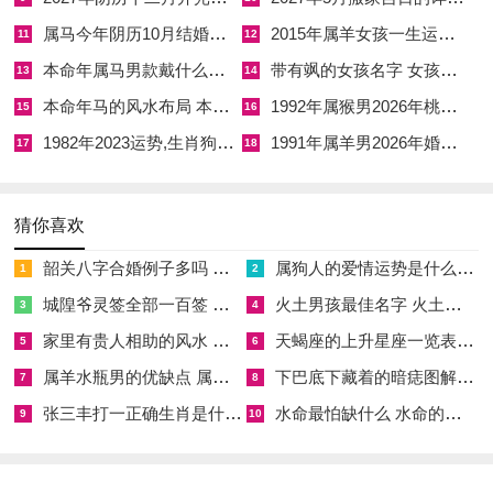
相害太岁与是非
属马今年阴历10月结婚好吗 属马还有几年本命年结婚呢好吗
2015年属羊女孩一生运势 2015年属羊女2026年健康运好吗
11
12
丑午相害，隐藏着犯太岁体系中最为阴郁难测的暗流，害太岁，
本命年属马男款戴什么财神 本命年属马男士戴什么好一点
带有飒的女孩名字 女孩取名字带飒字有什么名字好听
13
14
其作用方式不如冲克那般直接激烈，却如影随形，专在人事关系
本命年马的风水布局 本命年马的佛像怎么摆放
1992年属猴男2026年桃花运 1992年属猴男2026年感情运如何
15
16
上制造隔阂与算计，生肖牛在2026年落入此局，代表着这一年
1982年2023运势,生肖狗1982年2023运势
1991年属羊男2026年婚姻运势 1991年属羊男2026年感情运如何
17
18
极易被小人在暗中中伤，或与至亲好友因误会而心生芥蒂。
这种「害」往往从内部瓦解信任，从意想不到的角落伸出绊脚
猜你喜欢
石，令事业的发展受到无形的掣肘。
韶关八字合婚例子多吗 韶关八字测风水
属狗人的爱情运势是什么意思 属狗的人爱情观
1
2
佩戴一款得力的护身吉祥物至关重要。依据2026年的运势特征
城隍爷灵签全部一百签 城隍爷灵签解签大全
火土男孩最佳名字 火土属性的字男孩名字有哪些
3
4
，属牛人士可选择「祥安阁鸿运相依吊坠」，这款以牛身缠绕灵
家里有贵人相助的风水 家里有贵人是什么意思
天蝎座的上升星座一览表 天蝎座的上升星座查询
5
6
蛇为造型的黑曜石饰品，寓意着以智谋化解曲折，以紧密相依的
属羊水瓶男的优缺点 属羊水瓶座男生性格爱情观
下巴底下藏着的暗痣图解 下巴尖底下有痣代表什么
7
8
关系抵御外来的分离与伤害，稳住自身的气场。
张三丰打一正确生肖是什么意思 张三丰是指什么生肖
水命最怕缺什么 水命的人忌什么
9
10
相破太岁与损耗
卯午相破，预示着生肖兔在2026年将承受缓慢且持久的能量消