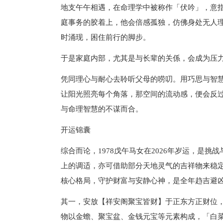
地支午午相遇，在命理学中被称作「伏吟」，意指
庭事务的胶着上，他会倍感孤独，仿佛身处无人
时涌现，困住前行的脚步。
于是家庭内部，尤其是与长辈的关係，会成为压
凭同理心与耐心去聆听父母的唠叨。用巧思与智
让阳光照亮每个角落，那空间的流动感，便会反
与命理智慧的不谋而合。
开运锦囊
综合而论，1978戊午马女在2026年岁运，是
上的调适，亦可借助部分天地灵气的吉祥物来稳
核心格局，守护财富与安静心神，是全年趋吉避
其一，安放【祥安阁聚宝皆财】于正东方正财位
物以金蟾、聚宝盆、金钱元宝等元素构成，「白菜