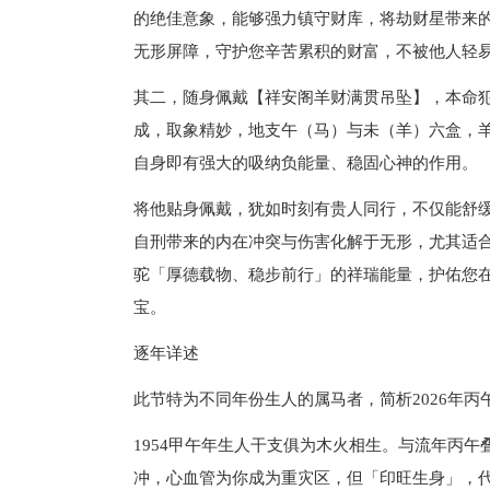
的绝佳意象，能够强力镇守财库，将劫财星带来
无形屏障，守护您辛苦累积的财富，不被他人轻
其二，随身佩戴【祥安阁羊财满贯吊坠】，本命
成，取象精妙，地支午（马）与未（羊）六盒，
自身即有强大的吸纳负能量、稳固心神的作用。
将他贴身佩戴，犹如时刻有贵人同行，不仅能舒
自刑带来的内在冲突与伤害化解于无形，尤其适
驼「厚德载物、稳步前行」的祥瑞能量，护佑您
宝。
逐年详述
此节特为不同年份生人的属马者，简析2026年
1954甲午年生人干支俱为木火相生。与流年丙
冲，心血管为你成为重灾区，但「印旺生身」，