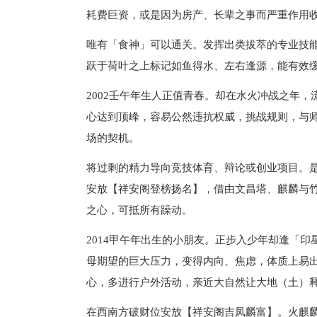
耗费巨资，或是因为房产、长辈之事而严重作用
唯有「食神」可以通关。发挥出类拔萃的专业技
跃于荷叶之上标记如鱼得水、左右逢源，能有效
2002壬午年生人正值青春。却在水火冲战之年
心达到顶峰，容易公然违抗权威，挑战规则，与
场的契机。
将过剩的精力导向竞技体育、辩论或创业项目。
安放【祥安阁登榜扬名】，借由文昌塔、麒麟与
之心，可抵所有躁动。
2014甲午年出生的小朋友。正步入少年却逢「
母期望的巨大压力，变得内向、焦虑，体质上易
心，多进行户外活动，亲近大自然让大地（土）
在西南方破财位安放【祥安阁吉凤麟富】。火麒