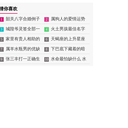
摆放
肖狗1982年2023运势
2026年感情运如何
年婚姻运势 1991年属羊
猜你喜欢
男2026年感情运如何
韶关八字合婚例子
属狗人的爱情运势
1
2
多吗 韶关八字测风水
城隍爷灵签全部一
是什么意思 属狗的人爱
火土男孩最佳名字
3
4
百签 城隍爷灵签解签大
家里有贵人相助的
情观
火土属性的字男孩名字
天蝎座的上升星座
5
6
全
风水 家里有贵人是什么
属羊水瓶男的优缺
有哪些
一览表 天蝎座的上升星
下巴底下藏着的暗
7
8
意思
点 属羊水瓶座男生性格
张三丰打一正确生
座查询
痣图解 下巴尖底下有痣
水命最怕缺什么 水
9
10
爱情观
肖是什么意思 张三丰是
代表什么
命的人忌什么
指什么生肖