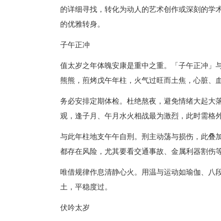
的详细寻找，转化为动人的艺术创作或深刻的学
的优雅转身。
子午正冲
值太岁之年体魄安康是重中之重。「子午正冲」
熊熊，煎烤戊午年柱，火气过旺而土焦，心脏、
务必安排定期体检。杜绝熬夜，避免情绪大起大
观，逢子月、午月水火相战最为激烈，此时需格
与此年柱地支午午自刑。刑主动荡与损伤，此叠
都存在风险，尤其要看交通事故、金属利器割伤
唯借规律作息清静心火。用温与运动如瑜伽、八
土，平稳度过。
伏吟太岁