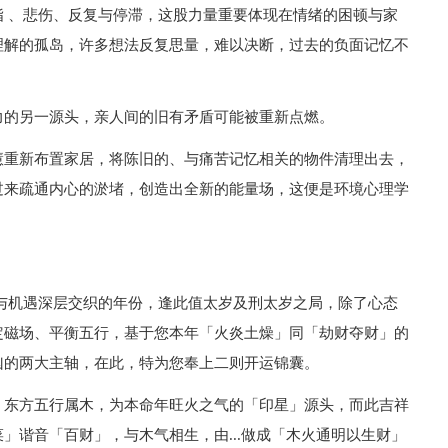
 、悲伤、反复与停滞，这股力量重要体现在情绪的困顿与家
理解的孤岛，许多想法反复思量，难以决断，过去的负面记忆不
力的另一源头，亲人间的旧有矛盾可能被重新点燃。
慧重新布置家居，将陈旧的、与痛苦记忆相关的物件清理出去，
过来疏通内心的淤堵，创造出全新的能量场，这便是环境心理学
挑战与机遇深层交织的年份，逢此值太岁及刑太岁之局，除了心态
定磁场、平衡五行，基于您本年「火炎土燥」同「劫财夺财」的
凶的两大主轴，在此，特为您奉上二则开运锦囊。
，东方五行属木，为本命年旺火之气的「印星」源头，而此吉祥
」谐音「百财」，与木气相生，由...做成「木火通明以生财」