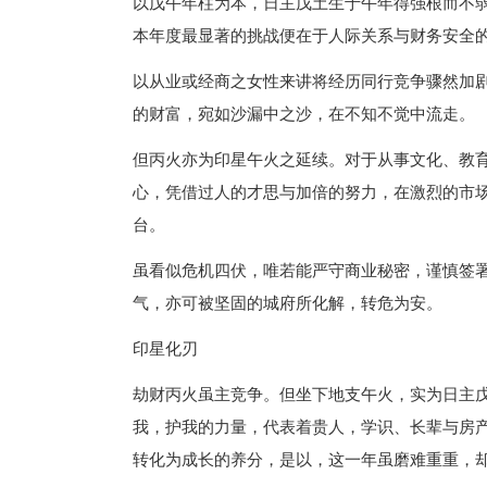
以戊午年柱为本，日主戊土生于午年得强根而不
本年度最显著的挑战便在于人际关系与财务安全
以从业或经商之女性来讲将经历同行竞争骤然加
的财富，宛如沙漏中之沙，在不知不觉中流走。
但丙火亦为印星午火之延续。对于从事文化、教
心，凭借过人的才思与加倍的努力，在激烈的市
台。
虽看似危机四伏，唯若能严守商业秘密，谨慎签
气，亦可被坚固的城府所化解，转危为安。
印星化刃
劫财丙火虽主竞争。但坐下地支午火，实为日主
我，护我的力量，代表着贵人，学识、长辈与房
转化为成长的养分，是以，这一年虽磨难重重，