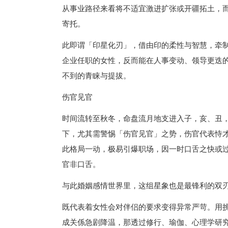
从事业路径来看将不适宜激进扩张或开疆拓土，
寄托。
此即谓「印星化刃」，借由印的柔性与智慧，牵
企业任职的女性，反而能在人事变动、领导更迭的
不到的青睐与提拔。
伤官见官
时间流转至秋冬，命盘流月地支进入子，亥、丑
下，尤其需警惕「伤官见官」之势，伤官代表恃
此格局一动，极易引爆职场，因一时口舌之快或
官非口舌。
与此婚姻感情世界里，这组星象也是最锋利的双
既代表着女性会对伴侣的要求变得异常严苛。用
成关係急剧降温，那透过修行、瑜伽、心理学研