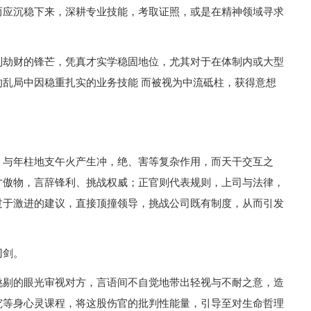
而应沉稳下来，深耕专业技能，考取证照，或是在精神领域寻求
制劫财的锋芒，凭真才实学稳固地位，尤其对于在体制内或大型
乱局中因稳重扎实的业务技能 而被视为中流砥柱，获得意想
，与年柱地支午火产生冲，绝、害等复杂作用，而天干交互之
才傲物，言辞锋利、挑战权威；正官则代表规则，上司与法律，
过于激进的建议，直接顶撞领导，挑战公司既有制度，从而引发
刃剑。
挑剔的眼光审视对方，言语间不自觉地带出轻视与不耐之意，造
究等身心灵课程，将这股伤官的批判性能量，引导至对生命哲理