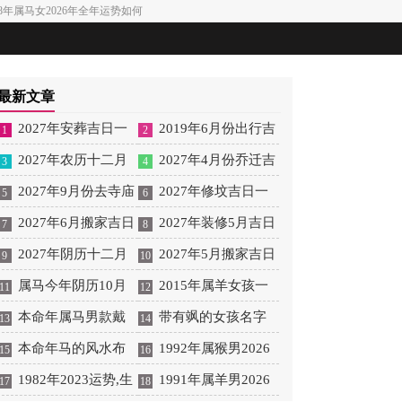
978年属马女2026年全年运势如何
最新文章
2027年安葬吉日一
2019年6月份出行吉
1
2
览表 2027年12月安葬吉
2027年农历十二月
日 2027年6月出行吉日
2027年4月份乔迁吉
3
4
日一览表
安床吉日 2027年正月安
2027年9月份去寺庙
一览表
日一览表 2027年4月乔
2027年修坟吉日一
5
6
床吉日吉时查询
祈福的日子 2027年5月
2027年6月搬家吉日
迁吉日吉时查询
览表 2027年农历2月修
2027年装修5月吉日
7
8
去寺庙吉日一览表
吉时 2027年农历6月搬
2027年阴历十二月
坟吉日一览表
良辰查询表 2027年农历
2027年5月搬家吉日
9
10
家吉日一览表
开光吉日 2027年12月开
属马今年阴历10月
5月装修吉日一览表
的详细解释 2027年5月
2015年属羊女孩一
11
12
光吉日一览表
结婚好吗 属马还有几年
本命年属马男款戴
搬家吉日吉时查询
生运势 2015年属羊女
带有飒的女孩名字
13
14
本命年结婚呢好吗
什么财神 本命年属马男
本命年马的风水布
2026年健康运好吗
女孩取名字带飒字有什
1992年属猴男2026
15
16
士戴什么好一点
局 本命年马的佛像怎么
1982年2023运势,生
么名字好听
年桃花运 1992年属猴男
1991年属羊男2026
17
18