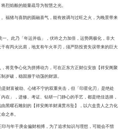
，将烈焰般的能量疏导为智慧之光。
】。福猪与喜鹊的圆融喜气，能有效调与过旺之火，为晚景带来
完全统一。此乃「年运并临」，伏吟之力加倍，运势两极化，非大
天干有丙火比肩，地支有午火羊刃，须严防投资失误带来的巨大
入，将竞争心化为拼搏动力，可在正东方正财位安放【祥安阁聚
压制岁破，稳固濒于动荡的财源。
临的是财富被劫、心绪不宁的双重夹击，但「印星化刃」是绝处
「内在」，进修、考证、钻研一门静心的手艺，都是绝佳选择，
戴由黑曜石雕刻的【祥安阁羊财满贯吊坠】，以六盒贵人之力化
立命之本。
午正印与年干庚金偏财相搏，为了追求知识与理想，可能会不惜