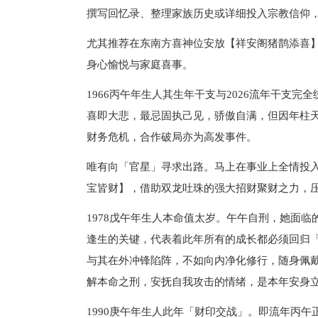
撰写回忆录、整理家族历史或详细投入宗教信仰
尤其推荐在东南方喜神位安放【祥安阁猪鹊添喜
身心愉悦与家庭喜事。
1966丙午年生人其生年干支与2026流年干支
喜即大悲，最忌固执己见，骄傲自满，但因年柱
财务危机，合作破局亦为高发事件。
唯有向「官星」寻求出路。马上在事业上全情投
宝皆财】，借助双龙吐珠的强大招财聚财之力，
1978戊午年生人本命值太岁。午午自刑，她面
逢生的关键，代表着此年所有的成长都必须回归
与其在外冲锋陷阵，不如向内净化修行，随身佩
解本命之刑，安抚自我攻击的情绪，是本年安身
1990庚午年生人此年「财印交战」。即流年丙