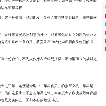
弱，岁运天干透出丙火劫财，劫财高悬，如兄弟立于侧，代表着
的边界变得模糊。
剧，客户被分薄，或因朋友、伙伴之事而致意外破耗，辛苦赚来
育、设计等需灵感与创意的行业，却又可化劫财之凶性为进取之
场角逐中杀出一条血路，将竞争压力转化为证明自身价值的擂
署每一份合约，不为人作嫁衣或轻易担保，那汹涌而来的劫财之
戊土之正印，这便是命理中「印星化刃」的救应玄机，印星是生
产，借由这股生生不息的印星之气，本年度大多数挑战最终皆能
却也是充实内在，回归本心的绝佳时机。