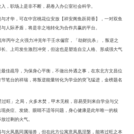
收入，职场上是非不断，易卷入办公室社会科学。
能与才华，可在中宫桃花位安放【祥安阁鱼跃荷香】，一对双鱼
缓与人际矛盾，将是非之地转化为合作共赢的平台。
，流年丙午之火强力冲克年干壬水偏官，「劫财抗杀」，叛逆之
师长、上司发生激烈冲突，但这也是塑造自立人格、形成强大气
是最佳疏导，为保身心平衡，不做出外遇之事，在东北方文昌位
竹节笔台的祥瑞，将叛逆能量转化为学业的突飞猛进，金榜题名
印星过旺」之局，火多木焚，甲木无根，容易受到来自学业与父
出现炎症、发烧、眼睛不适等问题，身心健康是此年唯一的核
释放过剩的火气。
麟与火凤凰同属瑞兽，但在此方位寓意凤凰涅槃，能将过旺之本