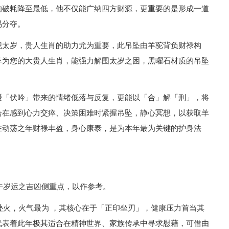
的破耗降至最低，他不仅能广纳四方财源，更重要的是形成一道
易分夺。
犯太岁，贵人生肖的助力尤为重要，此吊坠由羊驼背负财禄构
羊为您的大贵人生肖，能强力解围太岁之困，黑曜石材质的吊坠
缓「伏吟」带来的情绪低落与反复，更能以「合」解「刑」，将
合在感到心力交瘁、决策困难时紧握吊坠，静心冥想，以获取羊
在动荡之年财禄丰盈，身心康泰，是为本年最为关键的护身法
丙午岁运之吉凶侧重点，以作参考。
午叠火，火气最为 ，其核心在于「正印坐刃」，健康压力首当其
代表着此年极其适合在精神世界、家族传承中寻求慰藉，可借由