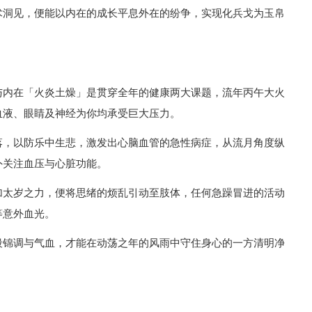
术洞见，便能以内在的成长平息外在的纷争，实现化兵戈为玉帛
与内在「火炎土燥」是贯穿全年的健康两大课题，流年丙午大火
血液、眼睛及神经为你均承受巨大压力。
落，以防乐中生悲，激发出心脑血管的急性病症，从流月角度纵
外关注血压与心脏功能。
加太岁之力，便将思绪的烦乱引动至肢体，任何急躁冒进的活动
等意外血光。
段锦调与气血，才能在动荡之年的风雨中守住身心的一方清明净