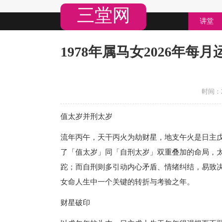
三堂网
讲堂
1978年属马女2026年每月
时间：20
值太岁并刑太岁
流年丙午，天干丙火为劫财星，地支午火是日主戊
了「值太岁」同「自刑太岁」双重叠加的命局，
跎；而自刑则多引动内心矛盾、情绪纠结，易致决
女命人生中一个关键的转折与考验之年。
财星破印