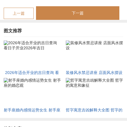
春季选日，宜取地支为申、酉、亥、子之日，以金水调与过旺之
下一篇
上一篇
木火，令生意既有热情又不乏冷静判断。
入夏之后，巳午未月火土燥烈，丙午年逢夏令，乃是火上加火，
图文推荐
双午见禄，若在此季开业，若无强旺之水来济，则极易出现「火
多木焚、金销水干」之局，主经营者身心俱疲，虽表面看客流量
大，然实际利润微薄，甚至入不敷出。
秋季金旺，金能生水，是丙午年五行流转中最为关键的调候之
2026年适合开业的吉日查询 看
装修风水禁忌讲座 店面风水摆设
源，故秋季开业，只要避开与太岁相冲之日，往往能收事半功倍
日子开业2026年吉日
之效；至于冬季水旺，水能克火，若命局火弱需帮扶者，此季开
业则须慎之又慎。
看日子开业2026年吉日
射手座婚内感情运势女生 射手座
哲字寓意吉凶解释大全图 哲字的
丙午年柱与开业流日之间的干支互动。年柱为根，日柱为苗，开
的婚恋观
寓意和象征
业择日最忌流日地支与太岁地支产生刑冲破害。