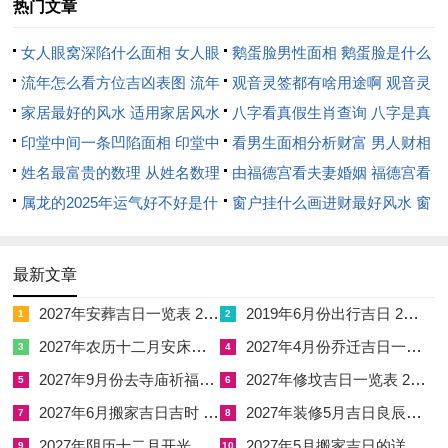
热门文章
2026年丙午岁，太岁坐午宫，凡日支为子者，子午逢冲，水火
女人眼窝深陷什么面相 女人眼
鹅蛋脸男性面相 鹅蛋脸是什么
相战，乃岁破大凶之日，纵有万千吉神汇聚，亦当避之则吉，以
窝深陷是短命相吗
流年怎么看方位吉凶表图 流年
脸型男性
观音灵签都有啥用途啊 观音灵
免事业根基动摇，财来财去不稳定。
位置怎么看
家居最好的风水 适用家居风水
签全部签签词
八字看真假生肖查询 八字是真
若日支为午，则为午午自刑，火势过于刚猛，主创业者与合作伙
印堂中间一条凹陷面相 印堂中
还是假
看男生面相分析财富 男人财相
伴之间易生误会与争执，不利于团队与谐发展。若日支为丑，则
间有条线沟好不好
姓名最富贵的数理 从姓名数理
从哪里看
由福德宫看夫妻婚姻 福德宫看
丑午相害，主易遭小人暗算或在合约文书上出现纰漏。
看富豪
属龙的2025年运气好不好是什
配偶生肖
窗户挂什么画进财最好风水 窗
么意思 属龙2023年运势及运程
户适合挂什么画
尤须留意开业日之地支冲克店主或公司重要负责人的生年太岁，
2025年属龙人的全年运势
譬如店主生肖属鼠，若开业日选在午日，则鼠马六冲，轻则开业
最新文章
当天诸多不顺，重则未来一年财运受损，是非缠身；故常有命主
2027年安葬吉日一览表 2027年12月安葬吉日一览表
2019年6月份出行吉日 2027年6月出行吉日一览表
1
2
于此年选日，必先详查自身生肖，若所选吉日恰逢冲自身生肖，
2027年农历十二月安床吉日 2027年正月安床吉日吉时查询
2027年4月份乔迁吉日一览表 2027年4月乔迁吉日吉时查询
3
4
即便黄历上书大吉，亦当毅然弃之，另择佳期。
2027年9月份去寺庙祈福的日子 2027年5月去寺庙吉日一览表
2027年修坟吉日一览表 2027年农历2月修坟吉日一览表
5
6
五行生克在开业吉日中的辩证运用。丙午年天干丙火，若开业日
2027年6月搬家吉日吉时 2027年农历6月搬家吉日一览表
2027年装修5月吉日良辰查询表 2027年农历5月装修吉日一览表
7
8
天干透出壬水，是为「丙逢壬制颜如玉」，壬水七杀虽克身，但
2027年阴历十二月开光吉日 2027年12月开光吉日一览表
2027年5月搬家吉日的详细解释 2027年5月搬家吉日吉时查询
9
10