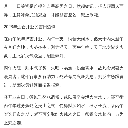
月十一日等皆是难得的吉星高照之日。然须铭记，择吉须因人而
异，生肖冲煞尤须规避，才能趋吉避凶，锦上添花。
2026年适合开业的吉日查询
在丙午流年择吉开业。丙午干支，纳音天河水，然天干丙火坐午
火帝旺之地，火势炎炎，烈焰滔天。丙午年柱，天干地支皆为火
象，主此岁火气极重，能量奔涌。
丙午火旺，则木气尽焚，火旺→易燥→伤金耗水，故凡命局喜火
暖局者，此年行事多有助力；然若命局火旺为忌，则反主急躁冒
进，易因决策过速而招致损耗。
择开业吉日，须以壬癸水调候，或以庚辛金泄火生水，才能平衡
丙午年过分炽烈之炎上之气，使得财源如水，细水长流，故丙午
岁选开市之期，断不可妄取纯火纯木之日，须得金水相涵，方为
上乘之选。