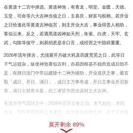
在黄道十二宫中择选。黄道神煞，有青龙，明堂、金匮，天德、
玉堂，司命等六大吉神当值之日，主喜庆，财富与权柄。若开业
之日恰逢此等黄道吉神临宫，则主开业大吉，事业得贵人相助，
客似云来。反之，若遇黑道凶神如天刑，朱雀、白虎，天牢、玄
武，勾陈等值守，则易招惹是非口舌，或经营之中阻碍重重。
2026年流年择吉，尤须避开月破大耗及四废荒芜之日，此等日
子气运驳杂，纵使神煞看似吉利，亦易因根基不稳而造成后劲不
足，在择日法门中常以建除十二神为辅助，开业喜庆之事，最宜
取「成日、开日、满日」，成日主万事有成，开日主事业开启新
章，满日主财库丰盈，此三者皆为营业谋财之大吉神。
在流月节气流转之中；2026年正月立春之后。木气始生，木能
生火，丙午年得寅卯之木来生，此为食伤生财之象，若于正月择
水日开业，则水润木生，木生火旺，生生不息，极为有助于 从
展开剩余 89%
事创意、教育、文化传播等行业者开张。