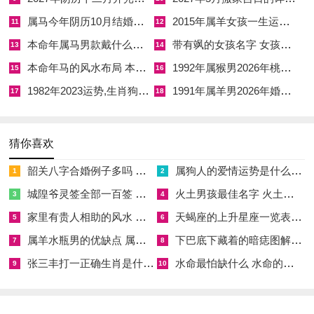
在烈火之年反成济旱之甘霖，主生意遇难成祥，在激烈竞争中脱
属马今年阴历10月结婚好吗 属马还有几年本命年结婚呢好吗
2015年属羊女孩一生运势 2015年属羊女2026年健康运好吗
11
12
颖而出，若开业日透出癸水，癸为雨露正官，丙见癸为官星，主
本命年属马男款戴什么财神 本命年属马男士戴什么好一点
带有飒的女孩名字 女孩取名字带飒字有什么名字好听
13
14
事业能得官方支持，或与大型机构达成合作，名声鹊起。
本命年马的风水布局 本命年马的佛像怎么摆放
1992年属猴男2026年桃花运 1992年属猴男2026年感情运如何
15
16
若透出庚辛金，金为丙火之财星，在旺火之年选金日开业，财星
1982年2023运势,生肖狗1982年2023运势
1991年属羊男2026年婚姻运势 1991年属羊男2026年感情运如何
17
18
显露，是为明求财帛之象，然火旺克金，亦须金气旺盛才能受克
无损，故必得金居旺地，如庚申、辛酉日，金气充足，财库丰
盈，生意自然一本万利。
猜你喜欢
韶关八字合婚例子多吗 韶关八字测风水
属狗人的爱情运势是什么意思 属狗的人爱情观
若开业日地支遇辰、丑湿土。则湿土能晦火养金，谓之「火旺得
1
2
土，方成慈祥」，此日开张，主生意稳健，不走偏锋，虽未必一
城隍爷灵签全部一百签 城隍爷灵签解签大全
火土男孩最佳名字 火土属性的字男孩名字有哪些
3
4
夜暴富，却可细水长流，基业长青。
家里有贵人相助的风水 家里有贵人是什么意思
天蝎座的上升星座一览表 天蝎座的上升星座查询
5
6
属羊水瓶男的优缺点 属羊水瓶座男生性格爱情观
下巴底下藏着的暗痣图解 下巴尖底下有痣代表什么
7
8
张三丰打一正确生肖是什么意思 张三丰是指什么生肖
水命最怕缺什么 水命的人忌什么
9
10
大运流年与开业吉日的深层呼应。自三元九运而论，2026年丙
午正处在下元九紫离火大运之中离火大运遇丙午流年此为天运与