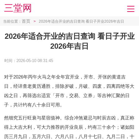
三堂网
首页
当前位置：
>
2026年适合开业的吉日查询 看日子开业2026年吉日
2026年适合开业的吉日查询 看日子开业
2026年吉日
时间：2026-05-10 08:31:45
对于2026年丙午火马之年全年宜开业，开市、开张的黄道吉
日，经详查老黄历通胜，排除岁破，月破、四废，四离四绝等大
凶之日，再筛选出适宜「开市，交易、立券」等吉神汇聚的日
子，共计约有八十余日可用。
然细究五行旺衰与星宿值神。综合冲煞避忌与时辰吉凶，真正称
得上大吉大利，可大力推荐的开业良辰，约有三十余个；诸如阳
历三月九日，五月六日、六月八日，八月十七日、九月二日，十