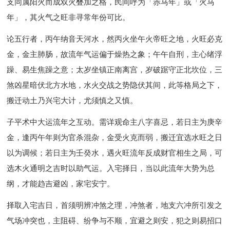
支同属阳火而成双火叠加之格，民间呼为「赤马年」或「火马
年」，其火气之旺非寻常年份可比。
论五行者，丙午纳音天河水，然丙火坐午火帝旺之地，火旺必克
金，金主肺肠，故流年气运偏于燥热之象；午午自刑，主心绪浮
躁、易生焦躁之意；太岁坐镇正南离宫，岁破踞守正北坎位，三
煞凶星暗伏北方水地，水火交战之势隐伏其间，此等格局之下，
搬迁动土乃兴宅大计，尤须慎之又慎。
子平术中大运流年之互动。需详观命主八字喜忌，若日主为庚辛
金，逢丙午年则为官杀混杂，金受火克而弱，搬迁宜选水旺之日
以为调候；若日主为壬癸水，遇火旺流年反成财官相生之局，可
选木火通明之吉时以助气运。入宅择日，当以此流年大势为总
纲，才能趋吉避凶，家宅安宁。
择取入宅吉日，首须明辨冲煞之理，冲煞者，地支六冲所引发之
气场冲突也，主阻碍、纷争与不顺，宜避之则安，犯之则易招口