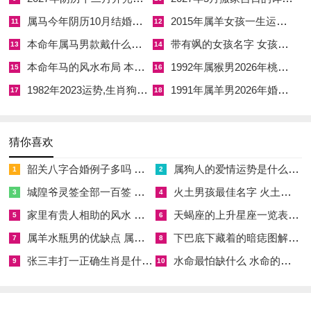
属马今年阴历10月结婚好吗 属马还有几年本命年结婚呢好吗
2015年属羊女孩一生运势 2015年属羊女2026年健康运好吗
11
12
阳历2026年5月19日，农历四月初三，干支丁酉，此日天德黄道
本命年属马男款戴什么财神 本命年属马男士戴什么好一点
带有飒的女孩名字 女孩取名字带飒字有什么名字好听
吉星再临，兼为三合日，天德与三合吉神汇聚一处，乃诸多吉日
13
14
中之上上选也；三合聚气，主天地人与、诸事顺遂。此日冲兔煞
本命年马的风水布局 本命年马的佛像怎么摆放
1992年属猴男2026年桃花运 1992年属猴男2026年感情运如何
15
16
东，属兔者忌用，入宅得此吉日之助，主邻舍与睦、贵人频出，
1982年2023运势,生肖狗1982年2023运势
1991年属羊男2026年婚姻运势 1991年属羊男2026年感情运如何
17
18
乔迁之后家宅多有喜事临门，尤利于文职工作者与求取功名之人
文昌星显而学业精进。
猜你喜欢
阳历2026年6月7日，农历五月初四，干支丙辰。此日值金匮黄
韶关八字合婚例子多吗 韶关八字测风水
属狗人的爱情运势是什么意思 属狗的人爱情观
1
2
道吉日，金匮主财富收藏与不散之象。辰土为水库，能蓄水润局
城隍爷灵签全部一百签 城隍爷灵签解签大全
火土男孩最佳名字 火土属性的字男孩名字有哪些
3
4
以制丙午流年之火炎，若宅主八字喜水喜土，此日入宅可谓吉上
家里有贵人相助的风水 家里有贵人是什么意思
天蝎座的上升星座一览表 天蝎座的上升星座查询
5
6
加吉；冲煞在狗，煞在南方，属狗者不宜；辰为龙之支，属龙者
属羊水瓶男的优缺点 属羊水瓶座男生性格爱情观
下巴底下藏着的暗痣图解 下巴尖底下有痣代表什么
7
8
于此日入宅，得辰辰自刑？非也，乃辰与流年午火暗合，有龙马
张三丰打一正确生肖是什么意思 张三丰是指什么生肖
水命最怕缺什么 水命的人忌什么
精神之寓意，主事业腾达、财源稳固。
9
10
阳历2026年8月9日，农历六月十五，干支乙未；此日明堂黄道