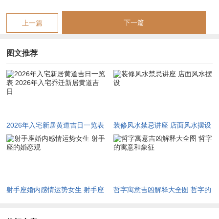
事，月破日，黑道日亦当避而远之，若误择黑道日入宅，轻则家
下一篇
上一篇
宅不宁，重则殃及财运官禄。
遵循上述择日原则。佐以正五行与建除十二神之法甄别，剔除岁
图文推荐
破、月破及诸般不吉之日，谨择丙午年上等入宅吉辰如下。此择
选之录，皆以黄道吉日为基，辅以神煞星曜与干支生克之测算，
务求每一条皆有凭据、每一日皆合义理。
阳历2026年1月3日，农历乙巳年十一月十五，干支丁丑，此日
值天德黄道大吉星临位，天德者上天庇佑之德，主贵人临门，万
2026年入宅新居黄道吉日一览表
装修风水禁忌讲座 店面风水摆设
事顺遂，星宿值位亦佳，宜移徙，入宅、安床，祭祀诸事。此日
2026年入宅乔迁新居黄道吉日
冲羊煞东，属羊者当避之勿用；若家主生肖非羊，则此日入宅可
得天德护佑，新居气场迅速稳固，家宅安宁与谐。
阳历2026年2月21日，农历正月初四，干支壬子。此日乃金匮黄
射手座婚内感情运势女生 射手座
哲字寓意吉凶解释大全图 哲字的
道吉日，金匮星主财富收藏与家业稳固，水气通畅而利于移徙之
的婚恋观
寓意和象征
过程顺遂无阻，此日冲马煞南，属马者不宜；若宅主八字喜水，