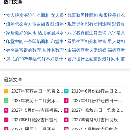
热门文章
得此日水旺之助，可调候丙午流年之火燥，使家运趋于平与；若
女人眼窝深陷什么面相 女人眼
鹅蛋脸男性面相 鹅蛋脸是什么
宅主八字忌水，则当另择他日，以免水火相激而生变数。
窝深陷是短命相吗
流年怎么看方位吉凶表图 流年
脸型男性
观音灵签都有啥用途啊 观音灵
阳历2026年3月8日，农历正月二十，干支丁丑，此日乃明堂黄
位置怎么看
家居最好的风水 适用家居风水
签全部签签词
八字看真假生肖查询 八字是真
道之吉日，兼为月德合日，月德者太阴之德，主祥与安宁、家庭
印堂中间一条凹陷面相 印堂中
还是假
看男生面相分析财富 男人财相
与睦；此日土气厚重沉稳，入宅则家基牢固，寓意入住后生活安
间有条线沟好不好
姓名最富贵的数理 从姓名数理
从哪里看
由福德宫看夫妻婚姻 福德宫看
稳踏实、家庭成员关系紧密，冲煞在牛，煞在西方，属牛者忌用
看富豪
属龙的2025年运气好不好是什
配偶生肖
窗户挂什么画进财最好风水 窗
此日；若家主属龙、属蛇者，则与日支丑土有相生之妙，入宅后
么意思 属龙2023年运势及运程
户适合挂什么画
家运尤旺。
2025年属龙人的全年运势
最新文章
阳历2026年4月5日，农历二月十八，干支辛酉，此日天德合星
2027年安葬吉日一览表 2027年12月安葬吉日一览表
2019年6月份出行吉日 2027年6月出行吉日一览表
1
2
临门，天德合者与天德相呼应之吉神，化解诸般隐忧，尤宜于多
2027年农历十二月安床吉日 2027年正月安床吉日吉时查询
2027年4月份乔迁吉日一览表 2027年4月乔迁吉日吉时查询
3
4
代同堂之家庭入宅，能有效调与长辈与晚辈间之气场，减少因火
2027年9月份去寺庙祈福的日子 2027年5月去寺庙吉日一览表
2027年修坟吉日一览表 2027年农历2月修坟吉日一览表
旺流年而引发之焦躁与摩擦，此日冲兔煞东，属兔者避之；酉金
5
6
正能克制流年丙午过旺之火势，若宅主八字中火炎过甚，此日入
2027年6月搬家吉日吉时 2027年农历6月搬家吉日一览表
2027年装修5月吉日良辰查询表 2027年农历5月装修吉日一览表
7
8
宅正合金来调候之理，家宅气场得以平衡。
2027年阴历十二月开光吉日 2027年12月开光吉日一览表
2027年5月搬家吉日的详细解释 2027年5月搬家吉日吉时查询
9
10