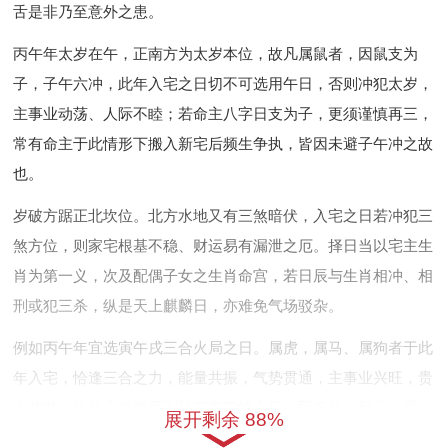
舌是非乃至意外之患。
丙午年太岁在午，正南方为太岁本位，故凡属鼠者，因鼠支为
子，子午六冲，此年入宅之日切不可选用午日，否则冲犯太岁，
主事业动荡、人际不睦；若命主八字日支为子，更须谨慎再三，
常有命主于此情形下搬入新宅后频生争执，皆因未避子午冲之故
也。
岁破方踞正北坎位。北方水地又有三煞暗伏，入宅之日若冲犯三
煞方位，则家宅根基不稳、财运易有漏泄之厄。择日当以宅主生
肖为第一义，次及配偶子女之生肖命宫，若日辰与生肖相冲、相
刑或犯三杀，纵是天上麒麟日，亦难免气场驳杂。
例如丙午年宜选寅午戌三合火局之日。属虎，属马、属狗者于此
年入宅，恰逢三合之力，能量共振，气势贯通，主事业兴旺，贵
人相助；除此之外尚需剔除四离四绝之日，即春分，秋分、夏
展开剩余 88%
至，冬至前一日，此等节气交接之时天地气运不稳，不宜行大