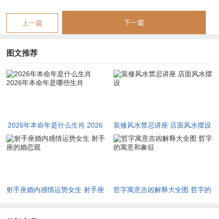
但自刑并非无解，它的本质是极致的偏执，若能将其引导到创造
性的工作或体育锻炼中便能化腐朽为神奇，从根本上讲，2026
下一篇
上一篇
年对属马者是一场烈火炼真金的考验，扛得住煅烧，便能脱胎换
骨，展现出无与伦比的锋芒。
图文推荐
双丙夺财，是在年柱天干与流年天干同为丙火时呈现的劫财官杀
混杂之局，对于生肖鼠来讲地支子水与流年午火形成「子午正
冲」，且为水火相冲的激烈对抗，此为「冲太岁」。
此冲非同小可，子为鼠之根，午为火之峰，水激火发，是为「双
2026年本命年是什么生肖 2026
装修风水禁忌讲座 店面风水摆设
丙夺财」引发的财库动摇之象，冲太岁代表生活将面临巨大的变
年本命年是哪些生肖
动，例如搬迁、跳槽、远行或关系断裂。
以财运观之，生肖鼠今年的财务状况犹如狂涛中的小舟，「子」
中藏的癸水财星被天干丙火熊熊烈火不断蒸腾，形成财来财去、
射手座婚内感情运势女生 射手座
哲字寓意吉凶解释大全图 哲字的
意外支出剧增的劳累奔忙之运。
的婚恋观
寓意和象征