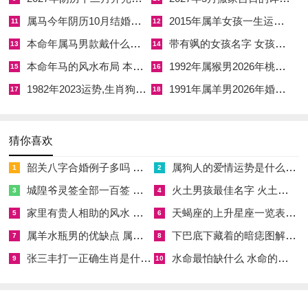
不经意的泄密，将真诚待人视作信条的属牛者，今年尤需睁大眼
属马今年阴历10月结婚好吗 属马还有几年本命年结婚呢好吗
2015年属羊女孩一生运势 2015年属羊女2026年健康运好吗
11
12
睛，因「羊刃驾杀」代表的正是软刀子的伤害，财运上也多是因
本命年属马男款戴什么财神 本命年属马男士戴什么好一点
带有飒的女孩名字 女孩取名字带飒字有什么名字好听
13
14
他人牵连而破费，如做担保受拖累、合伙生意账目不清等。
本命年马的风水布局 本命年马的佛像怎么摆放
1992年属猴男2026年桃花运 1992年属猴男2026年感情运如何
15
16
但害太岁的能量并非只有负面。它逼近你们必须重新审视身边的
1982年2023运势,生肖狗1982年2023运势
1991年属羊男2026年婚姻运势 1991年属羊男2026年感情运如何
17
18
人际网络，淘汰虚情假意的关系，虽磨难重重，这却是一个「病
树前头万木春」的盘整期。
猜你喜欢
此环境中可在正南方太岁方位安放一款祥安阁联吉锦袋，此锦袋
韶关八字合婚例子多吗 韶关八字测风水
属狗人的爱情运势是什么意思 属狗的人爱情观
1
2
专为化解2026年犯太岁煞气而设，内置五行调衡秘物，借方位
城隍爷灵签全部一百签 城隍爷灵签解签大全
火土男孩最佳名字 火土属性的字男孩名字有哪些
3
4
之力，平抑害太岁带来的小人暗涌之象，稳固动荡气场。
家里有贵人相助的风水 家里有贵人是什么意思
天蝎座的上升星座一览表 天蝎座的上升星座查询
5
6
贪合破败，是生肖兔在2026年面临的困局核心，地支卯木与流
属羊水瓶男的优缺点 属羊水瓶座男生性格爱情观
下巴底下藏着的暗痣图解 下巴尖底下有痣代表什么
7
8
年午火相破，是为「破太岁」，破，即损坏、破损、破耗之意，
张三丰打一正确生肖是什么意思 张三丰是指什么生肖
水命最怕缺什么 水命的人忌什么
9
10
卯木生午火，本是相生之路，奈何丙午年火势滔天木反被火焚，
是为「贪合破败」。