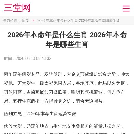
三堂网
首页
当前位置：
>
2026年本命年是什么生肖 2026年本命年是哪些生肖
2026年本命年是什么生肖 2026年本命
年是哪些生肖
时间：2026-05-10 08:43:32
丙午流年值岁君马。双轨伏刑，火金交煎成熔炉煅金之势，冲太
岁鼠、害太岁牛、破太岁兔同入局，各承其厄，此局以火为枢，
刃煞同宫，吉凶互嵌如刀锋舐蜜，唯明其气机流转，借方位布
局、五行生克调衡，方得转圜之机，暗合天道损益。
值刑并见：2026年本命生肖运势探微
伏吟太岁，乃流年地支与生年地支重叠相见的能量共振之局，