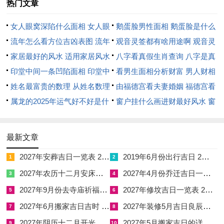
将有投资获利之心者，往往会发现市场变脸如翻书，大好行情转
热门文章
瞬成空，乃因午火冲破子水财库，钱财难以安守。
女人眼窝深陷什么面相 女人眼
鹅蛋脸男性面相 鹅蛋脸是什么
从人事关系来看与伴侣、合作伙伴之间极易因观念不合或利益冲
窝深陷是短命相吗
流年怎么看方位吉凶表图 流年
脸型男性
观音灵签都有啥用途啊 观音灵
突而发生剧烈争吵，冲太岁在身，与气生财的基石被动摇，所有
位置怎么看
家居最好的风水 适用家居风水
签全部签签词
八字看真假生肖查询 八字是真
都显得摇摇欲坠，除借助外力稳定，生肖鼠在本年最忌讳意气用
印堂中间一条凹陷面相 印堂中
还是假
看男生面相分析财富 男人财相
事，任何重大的财务决策都必须慎之又慎，将现金牢牢握在手中
间有条线沟好不好
姓名最富贵的数理 从姓名数理
从哪里看
由福德宫看夫妻婚姻 福德宫看
方为上策。
看富豪
属龙的2025年运气好不好是什
配偶生肖
窗户挂什么画进财最好风水 窗
么意思 属龙2023年运势及运程
户适合挂什么画
羊刃驾杀，是丙午流年为生肖牛带来的特殊配置，地支丑午相
2025年属龙人的全年运势
害，成为「害太岁」之局，这是一种比冲太岁更为阴柔隐晦的损
最新文章
坏能量，犹如蚁穴溃堤，常在无声无息间瓦解人际城墙。
2027年安葬吉日一览表 2027年12月安葬吉日一览表
2019年6月份出行吉日 2027年6月出行吉日一览表
1
2
丑牛与午马不是正面对抗。而是暗中妨害，丙火虽为印绶，但午
2027年农历十二月安床吉日 2027年正月安床吉日吉时查询
2027年4月份乔迁吉日一览表 2027年4月乔迁吉日吉时查询
3
4
中己土混杂，羊刃暗藏杀机，害太岁之年生肖牛最易遭逢小人缠
2027年9月份去寺庙祈福的日子 2027年5月去寺庙吉日一览表
2027年修坟吉日一览表 2027年农历2月修坟吉日一览表
5
6
缚，表面上对你笑脸相迎的人或许转身就在背后设障。
2027年6月搬家吉日吉时 2027年农历6月搬家吉日一览表
2027年装修5月吉日良辰查询表 2027年农历5月装修吉日一览表
7
8
以职场来讲看似牢不可破的项目根基。往往毁于一句谗言或一次
2027年阴历十二月开光吉日 2027年12月开光吉日一览表
2027年5月搬家吉日的详细解释 2027年5月搬家吉日吉时查询
9
10