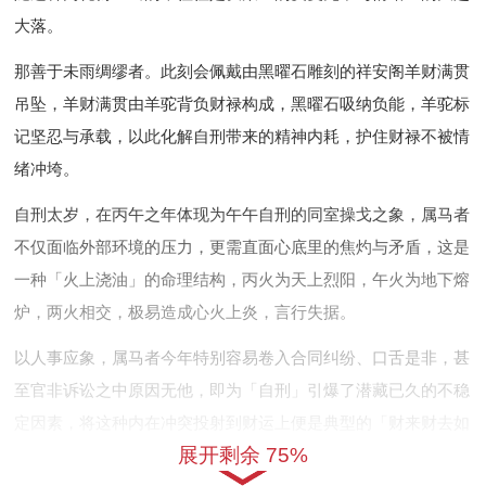
大落。
那善于未雨绸缪者。此刻会佩戴由黑曜石雕刻的祥安阁羊财满贯
吊坠，羊财满贯由羊驼背负财禄构成，黑曜石吸纳负能，羊驼标
记坚忍与承载，以此化解自刑带来的精神内耗，护住财禄不被情
绪冲垮。
自刑太岁，在丙午之年体现为午午自刑的同室操戈之象，属马者
不仅面临外部环境的压力，更需直面心底里的焦灼与矛盾，这是
一种「火上浇油」的命理结构，丙火为天上烈阳，午火为地下熔
炉，两火相交，极易造成心火上炎，言行失据。
以人事应象，属马者今年特别容易卷入合同纠纷、口舌是非，甚
至官非诉讼之中原因无他，即为「自刑」引爆了潜藏已久的不稳
定因素，将这种内在冲突投射到财运上便是典型的「财来财去如
展开剩余 75%
流水」，大进大出的却难有实质性的积蓄。