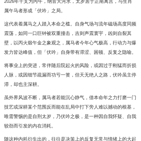
2026年干支为丙午，纳音天河水，太岁居于正南离宫，与生肖
属午马者形成「伏吟」之局。
这代表着属马之人踏入本命之槛。自身气场与流年磁场高度同频
震荡，如同一口巨钟被双重撞击，吉则声震寰宇，凶则自裂其
壁，以丙火煅午金之象观之，属马者今年心气极高，行动力与爆
发力皆达峰值，但「伏吟」自身带有滞涩、困顿、反复之隐喻。
将事业上的突进，常伴随后院起火的风险，或因过于刚猛而折损
人脉，或因细节疏漏而功亏一篑，但天无绝人之路，伏吟虽主停
滞，却也主深耕。
虽外界风波不断，属马者若能沉心静气，借本命年之力打磨一门
技艺或深耕某个范围反而能在乱局中打下旁人难以撼动的根基，
唯需警惕的是自刑太岁，乃伏吟之极，是一种因自我怀疑、自我
较劲而引发的内在消耗。
随这种内耗衍生出的，往往是决策上的反复无常与情绪上的大起