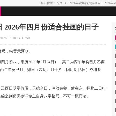
当前位置：
首页
>
2026年农历四月挂画吉日 202
日 2026年四月份适合挂画的日子
26-05-10 14:11:50
叠燃，纳音天河水。
月初八，阳历2026年5月24日），其二为丙午年癸巳月乙酉
另有丙午年癸巳月丁卯日（农历四月十八，阳历6月3日）亦堪备
；乙酉日明堂值辰，天德合日，冲煞在卯，煞在东。择此二日行
吉凶之判仍需参详命主自身八字格局，不可一概而论。