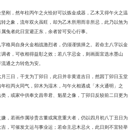
金坚刚，然年柱丙午之火恰好可以炼金成器，乙木又得午火之温
流转之象，流年双火虽旺，却为乙木所用而非所忌，此乃以煞为
肖属兔者此日宜避正东，余者皆可安心行事。
八字格局自身火金相战激烈者，仍须谨慎择之。若命主八字以金
主调者，可收相得益彰之效；若八字忌金，则画面宜选水墨山
行流通之力转危为安。
六月三日，干支为丁卯日，此日并非黄道吉日，然因丁卯日玉堂
与年柱丙火同气，卯木为湿木，与午火相遇成「木火通明」之
法类，或家中供奉文昌帝君、魁星之像，丁卯日反较前二日更为
之嫌，若画作属珍贵古董或寓意重大者，仍以四月初八丁丑日为
大吉，可催发文运与事业运；若命主忌木忌火，此日则不宜轻举