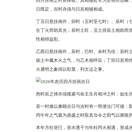
四月挂画之时辰择取。其精微处常为世俗所忽略
日既定，吉时亦须与日辰相辅相成。
丁丑日悬挂画作，卯时（五时至七时）、辰时（
生丁火而助其光；辰时土旺，丑土得辰土相助而
性相得益彰。
乙酉日悬挂画作，辰时，巳时、未时为佳：辰时
燥土中藏木火之气，与乙木相呼应；丁卯日若用
火通明之象得以彰显，利文运之事。
然时辰之择亦须规避与命主生肖相冲之时：如生
若一时难以兼顾吉日与吉时有一简便法门可循：
丙午年之气最为鼎盛之时取其当令之阳气以驱散
本年月柱癸巳，癸水透干与年柱丙火相遇，形成