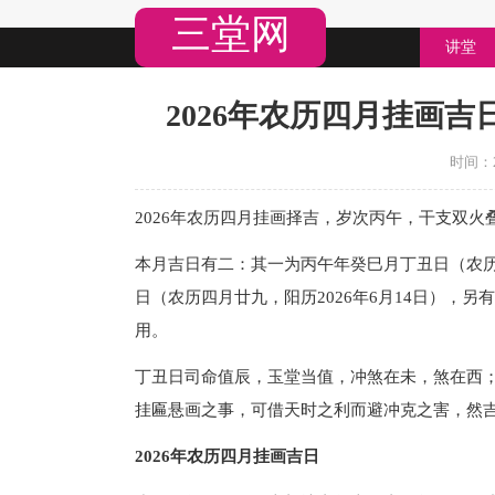
三堂网
讲堂
2026年农历四月挂画吉
时间：20
2026年农历四月挂画择吉，岁次丙午，干支双火
本月吉日有二：其一为丙午年癸巳月丁丑日（农历四
日（农历四月廿九，阳历2026年6月14日），
用。
丁丑日司命值辰，玉堂当值，冲煞在未，煞在西
挂匾悬画之事，可借天时之利而避冲克之害，然
2026年农历四月挂画吉日