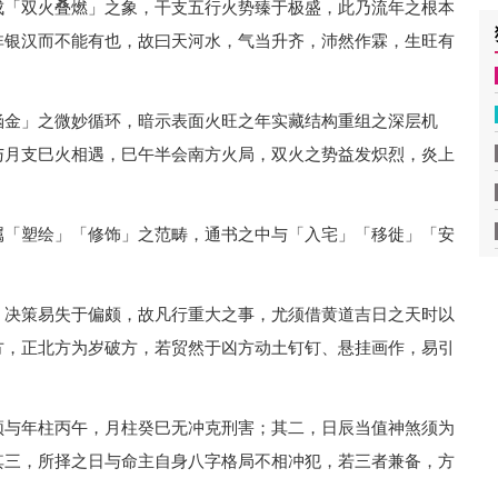
成「双火叠燃」之象，干支五行火势臻于极盛，此乃流年之根本
非银汉而不能有也，故曰天河水，气当升齐，沛然作霖，生旺有
涵金」之微妙循环，暗示表面火旺之年实藏结构重组之深层机
与月支巳火相遇，巳午半会南方火局，双火之势益发炽烈，炎上
属「塑绘」「修饰」之范畴，通书之中与「入宅」「移徙」「安
、决策易失于偏颇，故凡行重大之事，尤须借黄道吉日之天时以
方，正北方为岁破方，若贸然于凶方动土钉钉、悬挂画作，易引
须与年柱丙午，月柱癸巳无冲克刑害；其二，日辰当值神煞须为
其三，所择之日与命主自身八字格局不相冲犯，若三者兼备，方