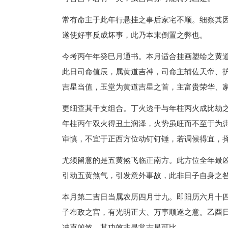
常有命主于此年行悬挂之事后家宅不顺。细察其
遂使好事反成坏事，此乃本末倒置之弊也。
今考丙午年癸巳月通书。本月适合挂画塑绘之黄
此日司命值辰，属黄道吉神，司命主辅佐天帝、
吉星当值，玉堂为黄道吉星之首，主富贵荣华、
更细查其干支组合。丁火透干与年柱丙火成比劫
年柱丙午双火得丑土润泽，火势虽旺而不至于为
审慎，不宜于正西方位动钉钉锤，若调候得宜，
尤须留意的是五黄煞飞临正南方。此方位全年最
引动五黄煞气，引发意外事故，此非日子自身之
本月第二吉日当属农历四月廿九。即阳历六月十
子布政之宫，有光明正大、万事顺遂之意。乙酉
冲克凶煞，其功效非寻常吉星可比。