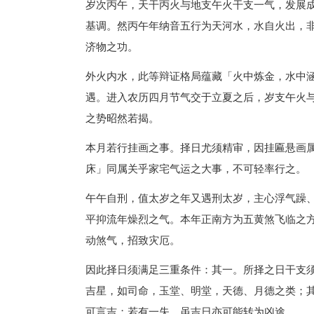
岁次丙午，天干丙火与地支午火干支一气，发展
基调。然丙午年纳音五行为天河水，水自火出，
济物之功。
外火内水，此等辩证格局蕴藏「火中炼金，水中
遇。进入农历四月节气交于立夏之后，岁支午火
之势昭然若揭。
本月若行挂画之事。择日尤须精审，因挂匾悬画
床」同属关乎家宅气运之大事，不可轻率行之。
午午自刑，值太岁之年又遇刑太岁，主心浮气躁
平抑流年燥烈之气。本年正南方为五黄煞飞临之
动煞气，招致灾厄。
因此择日须满足三重条件：其一。所择之日干支
吉星，如司命，玉堂、明堂，天德、月德之类；
可言吉；若有一失，虽吉日亦可能转为凶途。