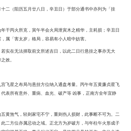
月十二（阳历五月廿八日，辛丑日）于部分通书中亦列为「挂
为年干丙火所克，寅午半会火局泄寅木之精华，主耗损；辛丑日
害，属「害太岁」格局，容易有小人暗中妨害。
，若实在无法择取前文所述吉日，以此二日行悬挂之事亦无大
弊之效。
九宫飞星之布局与悬挂方位纳入通盘考量。丙午年五黄廉贞星飞
代表所有意外、重病、血光、破产等 凶事，正南方全年宜静
动五黄煞气，轻则家宅不宁，重则伤人损财，此事断不可为。二
，此二方位亦属忌动之域。正北方为岁破方，与年柱午火形成子