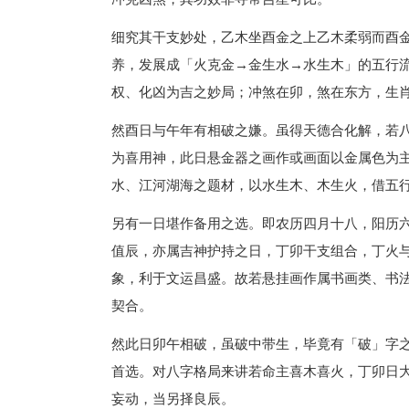
细究其干支妙处，乙木坐酉金之上乙木柔弱而酉
养，发展成「火克金→金生水→水生木」的五行
权、化凶为吉之妙局；冲煞在卯，煞在东方，生
然酉日与午年有相破之嫌。虽得天德合化解，若
为喜用神，此日悬金器之画作或画面以金属色为
水、江河湖海之题材，以水生木、木生火，借五
另有一日堪作备用之选。即农历四月十八，阳历
值辰，亦属吉神护持之日，丁卯干支组合，丁火
象，利于文运昌盛。故若悬挂画作属书画类、书
契合。
然此日卯午相破，虽破中带生，毕竟有「破」字
首选。对八字格局来讲若命主喜木喜火，丁卯日
妄动，当另择良辰。