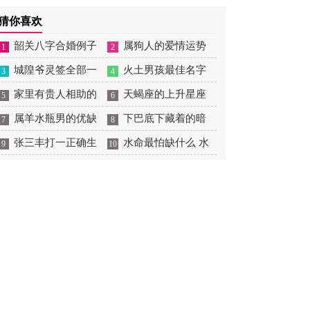
摆放
肖狗1982年2023运势
2026年感情运如何
年婚姻运势 1991年属羊
猜你喜欢
男2026年感情运如何
韶关八字合婚例子
属狗人的爱情运势
1
2
多吗 韶关八字测风水
城隍爷灵签全部一
是什么意思 属狗的人爱
火土男孩最佳名字
3
4
百签 城隍爷灵签解签大
家里有贵人相助的
情观
火土属性的字男孩名字
天蝎座的上升星座
5
6
全
风水 家里有贵人是什么
属羊水瓶男的优缺
有哪些
一览表 天蝎座的上升星
下巴底下藏着的暗
7
8
意思
点 属羊水瓶座男生性格
张三丰打一正确生
座查询
痣图解 下巴尖底下有痣
水命最怕缺什么 水
9
10
爱情观
肖是什么意思 张三丰是
代表什么
命的人忌什么
指什么生肖