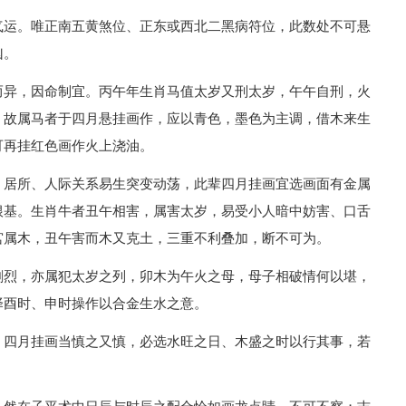
气运。唯正南五黄煞位、正东或西北二黑病符位，此数处不可悬
凶。
而异，因命制宜。丙午年生肖马值太岁又刑太岁，午午自刑，火
，故属马者于四月悬挂画作，应以青色，墨色为主调，借木来生
可再挂红色画作火上浇油。
、居所、人际关系易生突变动荡，此辈四月挂画宜选画面有金属
根基。生肖牛者丑午相害，属害太岁，易受小人暗中妨害、口舌
宫属木，丑午害而木又克土，三重不利叠加，断不可为。
剧烈，亦属犯太岁之列，卯木为午火之母，母子相破情何以堪，
择酉时、申时操作以合金生水之意。
，四月挂画当慎之又慎，必选水旺之日、木盛之时以行其事，若