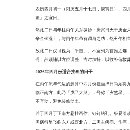
农历四月初一（阳历五月十七日，庚寅日）、四
匾」之宜日。
然此二日与年柱丙午关系微妙：庚寅日天干庚金
辛金坐湿土，与丙午年虽有调与之功，然丑午相
故此二日仅可视为「平吉」。不宜列为首推之选
碍，然须辅以方位调整、吉时加持，以收补偏救
2026年四月份适合挂画的日子
在丙午流年气运的测算中四月份挂画择日尚须将
临正南方，此乃「戊己大煞」，号称「灾煞星」，
不宜动，避免装修动土。
若于四月于正南方悬挂画作、钉钉钻孔。极易引
黑病符星飞临东方或西北方，二黑主疾病、伤痛