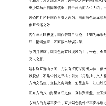
午相冲，冲则动荡不居，若于此方悬挂画作恐引
至少应与吉日同等慎重，日子虽吉而方位大凶，
若论四月所挂画作自身之吉凶。画面与色调亦须
催旺气运之效。
丙午年火旺极盛，画作若满目红艳、主调为赤朱
旺，情绪焦躁，甚而做出错误决策。
故四月择画，画面色调宜以淡雅为主，米色、金
克火之意。
题材则宜选山水画。尤以有江河湖海者为佳，借
雅脱俗，不染尘嚣之品格；若为书房悬挂，文人
方为文昌位，宜挂文房四宝，魁星点斗、江山胜
正东方为八白财星当旺之位，宜挂聚宝盆、金玉
东南方为九紫喜庆位，宜挂紫色物件或喜庆祥瑞