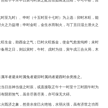
，然在子平术中日辰与时辰之配合恰如画龙点睛，不可不察；吉
七时至九时）、申时（十五时至十七时）为上选：卯时木旺，能
泄火之力益增；申时金旺，金生水而制火，与丁丑日湿土泄火之
土旺生金，助酉金之气；巳时火旺炼金，使金气愈发纯粹；未时
作备用之日，则以寅时，午时、戌时为佳，寅午戌三合火局，木
肖属羊者避未时属兔者避卯时属鸡者避酉时余类推之。
取当日吉神当值之时辰，或直接取正午十一时至十三时因午时为
所有阴邪煞气，虽非尽善尽美，亦可保无大碍。
水火既济之象，然癸水坐巳火绝地，水弱火强，虽有济世之功而