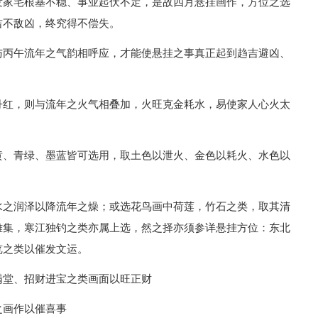
发家宅根基不稳、事业起伏不定，是故四月悬挂画作，方位之选
吉不敌凶，终究得不偿失。
与丙午流年之气韵相呼应，才能使悬挂之事真正起到趋吉避凶、
丹红，则与流年之火气相叠加，火旺克金耗水，易使家人心火太
黄、青绿、墨蓝皆可选用，取土色以泄火、金色以耗火、水色以
水之润泽以降流年之燥；或选花鸟画中荷莲，竹石之类，取其清
雅集，寒江独钓之类亦属上选，然之择亦须参详悬挂方位：东北
览之类以催发文运。
满堂、招财进宝之类画面以旺正财
之画作以催喜事