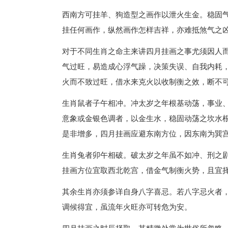
西南方可挂羊、狗造型之画作以泄火生金。稳固
挂任何画作，纵然画作怎样吉祥，亦难抵煞气之
对于不同生肖之命主来讲四月挂画之事尤须因人
气过旺，易造成心浮气躁，决策失误、自我内耗
火而不致过旺，借水来克火以收制衡之效，断不
生肖鼠者子午相冲。冲太岁之年根基动荡，事业
意象或金银色调者，以金生水，稳固动荡之坎水
是非增多，四月挂画应避东南方位，因东南为巽
生肖兔者卯午相破。破太岁之年虽不如冲、刑之
挂画方位宜取西北乾宫，借金气制衡火势，且宜
其余生肖亦须参详自身八字喜忌。若八字忌火者
调候得宜，虽流年火旺亦可转危为安。