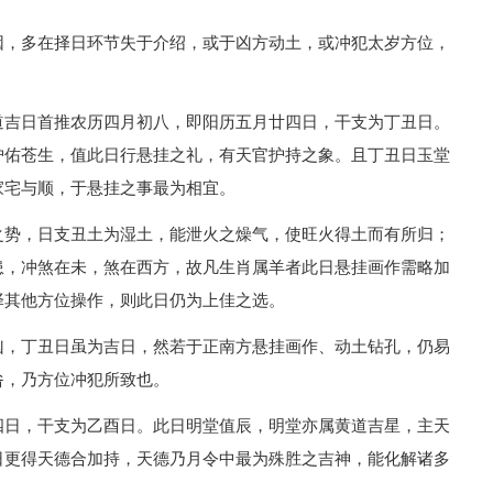
因，多在择日环节失于介绍，或于凶方动土，或冲犯太岁方位，
道吉日首推农历四月初八，即阳历五月廿四日，干支为丁丑日。
护佑苍生，值此日行悬挂之礼，有天官护持之象。且丁丑日玉堂
家宅与顺，于悬挂之事最为相宜。
之势，日支丑土为湿土，能泄火之燥气，使旺火得土而有所归；
患，冲煞在未，煞在西方，故凡生肖属羊者此日悬挂画作需略加
择其他方位操作，则此日仍为上佳之选。
凶，丁丑日虽为吉日，然若于正南方悬挂画作、动土钻孔，仍易
咎，乃方位冲犯所致也。
四日，干支为乙酉日。此日明堂值辰，明堂亦属黄道吉星，主天
日更得天德合加持，天德乃月令中最为殊胜之吉神，能化解诸多