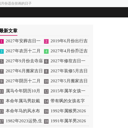
6年四月份适合挂画的日子
最新文章
2027年安葬吉日一
2019年6月份出行吉
1
2
览表 2027年12月安葬吉
2027年农历十二月
日 2027年6月出行吉日
2027年4月份乔迁吉
3
4
日一览表
安床吉日 2027年正月安
2027年9月份去寺庙
一览表
日一览表 2027年4月乔
2027年修坟吉日一
5
6
床吉日吉时查询
祈福的日子 2027年5月
2027年6月搬家吉日
迁吉日吉时查询
览表 2027年农历2月修
2027年装修5月吉日
7
8
去寺庙吉日一览表
吉时 2027年农历6月搬
2027年阴历十二月
坟吉日一览表
良辰查询表 2027年农历
2027年5月搬家吉日
9
10
家吉日一览表
开光吉日 2027年12月开
属马今年阴历10月
5月装修吉日一览表
的详细解释 2027年5月
2015年属羊女孩一
11
12
光吉日一览表
结婚好吗 属马还有几年
本命年属马男款戴
搬家吉日吉时查询
生运势 2015年属羊女
带有飒的女孩名字
13
14
本命年结婚呢好吗
什么财神 本命年属马男
本命年马的风水布
2026年健康运好吗
女孩取名字带飒字有什
1992年属猴男2026
15
16
士戴什么好一点
局 本命年马的佛像怎么
1982年2023运势,生
么名字好听
年桃花运 1992年属猴男
1991年属羊男2026
17
18