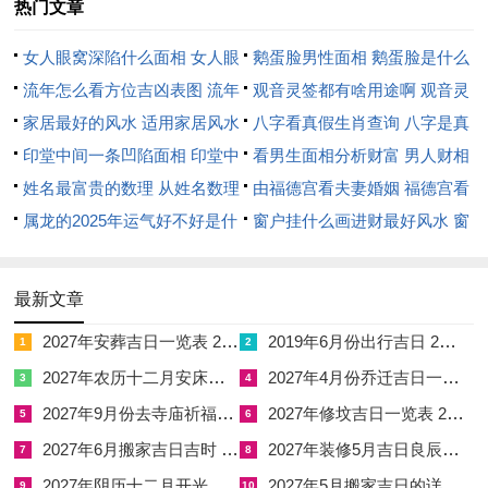
热门文章
冲，水火既济之中暗藏子午冲破；庚子日纳音壁上土，壁上土虽
薄然得壬辰月长流水滋润，丙午年天河水涵养，若起基动土择以
女人眼窝深陷什么面相 女人眼
鹅蛋脸男性面相 鹅蛋脸是什么
辰巳之时水气通调而不泛滥，则地基润而不陷，坚而不裂；辰时
窝深陷是短命相吗
流年怎么看方位吉凶表图 流年
脸型男性
观音灵签都有啥用途啊 观音灵
金匮黄道，财库充盈；巳时天德吉星，诸煞退避；此日冲马煞
位置怎么看
家居最好的风水 适用家居风水
签全部签签词
八字看真假生肖查询 八字是真
南，值太岁者慎用，且子午相冲故宅基坐南朝北者尤须留意朝向
印堂中间一条凹陷面相 印堂中
还是假
看男生面相分析财富 男人财相
避忌。
间有条线沟好不好
姓名最富贵的数理 从姓名数理
从哪里看
由福德宫看夫妻婚姻 福德宫看
看富豪
属龙的2025年运气好不好是什
配偶生肖
窗户挂什么画进财最好风水 窗
四月十四日岁次丙午，壬辰月、戊辰日。辰月辰日双辰并见，土
么意思 属龙2023年运势及运程
户适合挂什么画
气极旺，母仓，三合、阴德，续世诸吉神加持。戊辰日纳音大林
2025年属龙人的全年运势
木，木虽克土然双辰湿土厚重，木植其上则根基愈深，主日后宅
最新文章
运昌隆，子孙绵延；此日冲狗煞南，辰戌相冲而戌为火库，动土
2027年安葬吉日一览表 2027年12月安葬吉日一览表
2019年6月份出行吉日 2027年6月出行吉日一览表
1
2
之时宜择水旺时辰如子时，丑时以水润土而泄火气，方得土木相
2027年农历十二月安床吉日 2027年正月安床吉日吉时查询
2027年4月份乔迁吉日一览表 2027年4月乔迁吉日吉时查询
3
4
安。
2027年9月份去寺庙祈福的日子 2027年5月去寺庙吉日一览表
2027年修坟吉日一览表 2027年农历2月修坟吉日一览表
5
6
四月二十二日岁次丙午，壬辰月、丙寅日。此日已入农历三月辰
2027年6月搬家吉日吉时 2027年农历6月搬家吉日一览表
2027年装修5月吉日良辰查询表 2027年农历5月装修吉日一览表
7
8
月土令司令，土气纯正厚实，驿马，天后、生气，司命、月空，
2027年阴历十二月开光吉日 2027年12月开光吉日一览表
2027年5月搬家吉日的详细解释 2027年5月搬家吉日吉时查询
9
10