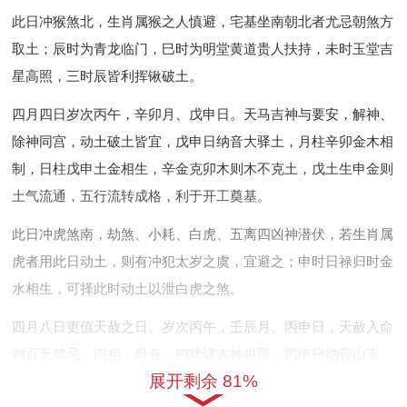
此日冲猴煞北，生肖属猴之人慎避，宅基坐南朝北者尤忌朝煞方
取土；辰时为青龙临门，巳时为明堂黄道贵人扶持，未时玉堂吉
星高照，三时辰皆利挥锹破土。
四月四日岁次丙午，辛卯月、戊申日。天马吉神与要安，解神、
除神同宫，动土破土皆宜，戊申日纳音大驿土，月柱辛卯金木相
制，日柱戊申土金相生，辛金克卯木则木不克土，戊土生申金则
土气流通，五行流转成格，利于开工奠基。
此日冲虎煞南，劫煞、小耗、白虎、五离四凶神潜伏，若生肖属
虎者用此日动土，则有冲犯太岁之虞，宜避之；申时日禄归时金
水相生，可择此时动土以泄白虎之煞。
四月八日更值天赦之日。岁次丙午，壬辰月、丙申日，天赦入命
则百无禁忌，四相，母仓、鸣吠诸吉神拱照，丙申日纳音山下
展开剩余 81%
火，火生土而土厚，申子辰三合水局拱水润土，尤利于地基下水