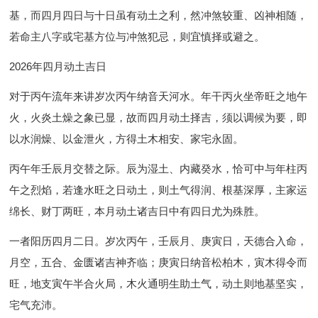
基，而四月四日与十日虽有动土之利，然冲煞较重、凶神相随，
若命主八字或宅基方位与冲煞犯忌，则宜慎择或避之。
2026年四月动土吉日
对于丙午流年来讲岁次丙午纳音天河水。年干丙火坐帝旺之地午
火，火炎土燥之象已显，故而四月动土择吉，须以调候为要，即
以水润燥、以金泄火，方得土木相安、家宅永固。
丙午年壬辰月交替之际。辰为湿土、内藏癸水，恰可中与年柱丙
午之烈焰，若逢水旺之日动土，则土气得润、根基深厚，主家运
绵长、财丁两旺，本月动土诸吉日中有四日尤为殊胜。
一者阳历四月二日。岁次丙午，壬辰月、庚寅日，天德合入命，
月空，五合、金匮诸吉神齐临；庚寅日纳音松柏木，寅木得令而
旺，地支寅午半合火局，木火通明生助土气，动土则地基坚实，
宅气充沛。