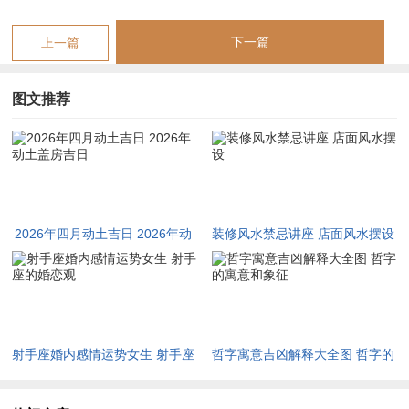
路管道的先期规划。
此日冲马煞南，生肖属马者即本命年生肖，值太岁之身动土更须
下一篇
上一篇
谨慎择时辰时金匮黄道利于财库充盈，巳时天德吉星诸煞退避，
皆为上上之选。
图文推荐
四月十日岁次丙午，壬辰月、甲寅日。玉堂黄道吉星高悬，驿
马，天后、生气，六仪、五合诸吉神云集。甲寅日纳音大溪水，
水生木而木克土，幸得月柱壬辰湿土调与，年柱丙午火泄木气，
木不伤土而反成栋梁之材，此日动土主日后房舍结构稳固，不惧
2026年四月动土吉日 2026年动
装修风水禁忌讲座 店面风水摆设
风雨。
土盖房吉日
然厌对、招摇、血忌、八专四凶神潜伏。若宅基有岁久坟茔或地
下阴煞，动土之时须先行净地祭土之礼，以安神煞。此日冲猴煞
北，巳时驿马星动则工程推进迅速，申时天乙贵人进局则可化解
射手座婚内感情运势女生 射手座
哲字寓意吉凶解释大全图 哲字的
土煞护佑施工平安。
的婚恋观
寓意和象征
四月十二日岁次丙午，壬辰月、庚子日。地支子水与年支午火正