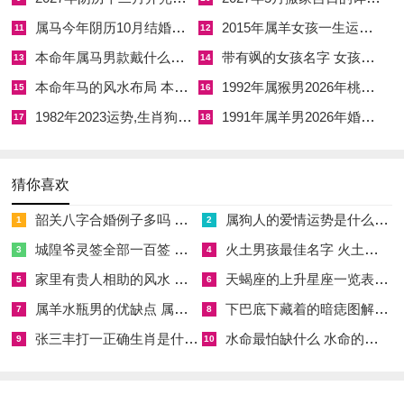
天恩、四相，阳德八吉神齐临，乃本月动土择日中吉神最为密集
属马今年阴历10月结婚好吗 属马还有几年本命年结婚呢好吗
2015年属羊女孩一生运势 2015年属羊女2026年健康运好吗
11
12
之日；丙寅日纳音炉中火，火生土而助土气，月空入命则凶煞退
本命年属马男款戴什么财神 本命年属马男士戴什么好一点
带有飒的女孩名字 女孩取名字带飒字有什么名字好听
13
14
散，司命值日则百事顺遂，动土起基可谓上上大吉。此日冲猴煞
本命年马的风水布局 本命年马的佛像怎么摆放
1992年属猴男2026年桃花运 1992年属猴男2026年感情运如何
15
16
北，宅基坐北朝南者慎之，寅时青龙当值，辰时司命高照，皆利
1982年2023运势,生肖狗1982年2023运势
1991年属羊男2026年婚姻运势 1991年属羊男2026年感情运如何
17
18
挥锹破土。
四月二十三日岁次丙午，壬辰月、丁卯日。月德合，天德合双德
猜你喜欢
并临，官日，要安、四相，五合诸吉神拱卫，丁卯日纳音炉中
火，丁火生土，卯木克土，然双德合入命则木不伤土反成架构之
韶关八字合婚例子多吗 韶关八字测风水
属狗人的爱情运势是什么意思 属狗的人爱情观
1
2
材，此日动土主日后家宅有贵人提携，官运亨通，然月害，天
城隍爷灵签全部一百签 城隍爷灵签解签大全
火土男孩最佳名字 火土属性的字男孩名字有哪些
3
4
吏、血忌，勾陈四凶神暗伏，若动土之时逢卯时日出东方，木土
家里有贵人相助的风水 家里有贵人是什么意思
天蝎座的上升星座一览表 天蝎座的上升星座查询
5
6
相制有情，则可化凶为吉；此日冲鸡煞西，生肖属鸡之人慎避。
属羊水瓶男的优缺点 属羊水瓶座男生性格爱情观
下巴底下藏着的暗痣图解 下巴尖底下有痣代表什么
7
8
纵观本月动土诸日。有冲虎，冲马、冲猴，冲鸡、冲狗等不一而
张三丰打一正确生肖是什么意思 张三丰是指什么生肖
水命最怕缺什么 水命的人忌什么
9
10
足，若命主生肖恰逢冲日，虽吉日亦不宜强行动土，当另择他日
或延请堪舆师以罗盘格定方位，施以化解之法；若宅基方位坐北