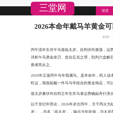
三堂网
讲堂
2026本命年戴马羊黄金可
时间：20
丙午流年生肖午马值临太岁。自刑伏吟激荡，运
详析午马庚金坐刃、贪合忘克之理，剖判六盒解
善者而从之。
2026年正值丙午马年我属马。是本命年，听人
旺运，我假如戴一件马与羊组合的黄金饰品，可
值太岁兼伏吟自刑之年生肖马者运势确如舟行浪
以干支纪年而论，2026年岁次丙午，天干丙火
岁」 ，亦名「临太岁」，喻示当年轮值，与太岁