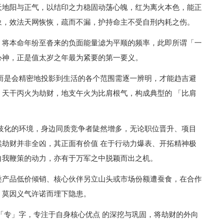
天地阳与正气，以结印之力稳固动荡心魄，红为离火本色，能正
象，效法天网恢恢，疏而不漏，护持命主不受自刑内耗之伤。
，将本命年纷至沓来的负面能量滤为平顺的频率，此即所谓「一
心神，正是值太岁之年最为紧要的第一要义。
而是会精密地投影到生活的各个范围需逐一辨明，才能趋吉避
天干丙火为劫财，地支午火为比肩根气，构成典型的 「比肩
技化的环境，身边同质竞争者陡然增多，无论职位晋升、项目
劫财并非全凶，其正面有价值 在于行动力爆表、开拓精神极
自我鞭策的动力，亦有于万军之中脱颖而出之机。
类产品低价倾销、核心伙伴另立山头或市场份额遭蚕食，在合作
，莫因义气许诺而埋下隐患。
「专」字，专注于自身核心优点 的深挖与巩固，将劫财的外向