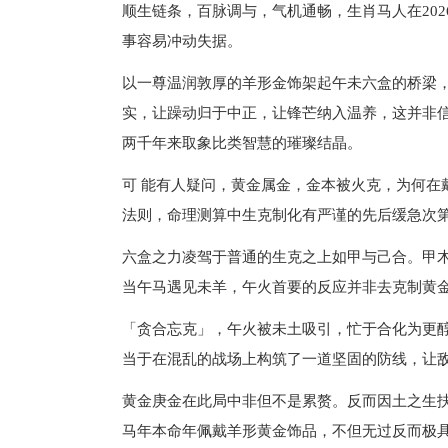
顺生链条，百脉调与，气机通畅，生肖马人在20
事容易冲动失据。
以一尊温润敦厚的羊形金饰架起午未六盒的桥梁
实，让躁动归于中正，让锋芒纳入温养，这并非
两千年来取象比类智慧的璀璨结晶。
可 能有人疑问，黄金属金，金本被火克，为何在
法则，命理测算中生克制化有严谨的先后缓急次
六盒之力凌驾于普通的生克之上如甲与己合。甲
当午马遇见未羊，午火首要的反应并非去克制黄
「贪合忘克」，午火被未土吸引，忙于合化为更
当于在混乱的战场上构筑了一道坚固的防线，让
黄金庚金在此局中非但不是累赘。反而因土之生扶
马年本命年佩戴羊形黄金饰品，不但无过反而极