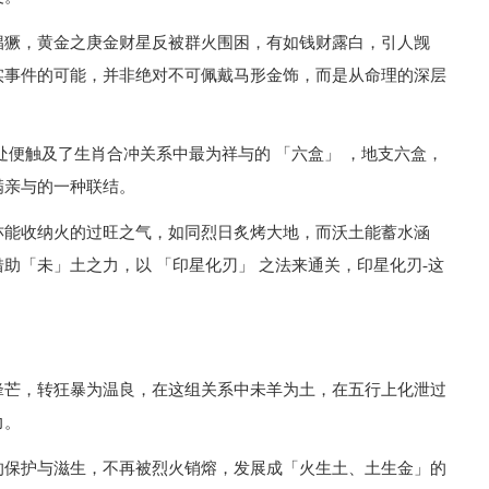
猖獗，黄金之庚金财星反被群火围困，有如钱财露白，引人觊
实事件的可能，并非绝对不可佩戴马形金饰，而是从命理的深层
处便触及了生肖合冲关系中最为祥与的 「六盒」 ，地支六盒，
满亲与的一种联结。
亦能收纳火的过旺之气，如同烈日炙烤大地，而沃土能蓄水涵
助「未」土之力，以 「印星化刃」 之法来通关，印星化刃-这
锋芒，转狂暴为温良，在这组关系中未羊为土，在五行上化泄过
力。
的保护与滋生，不再被烈火销熔，发展成「火生土、土生金」的