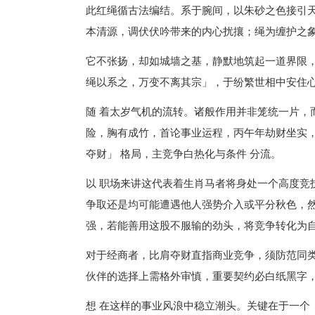
此红绳循古法编结。系于腕间，以朱砂之色接引
本清源，调伏伏吟带来的内心扰攘；绳为缠护之
它不张扬，却如城墙之基，静默地筑起一道界限
绳以系之，万变不离其宗」，于纷繁世相中安住
随 着太岁气机的流转。诸般作用并非笼统一片，
险，胸有成竹，首论事业运程，丙午年劫财坐实，
夺财」 格局，主竞争白热化与条件 分流。
以 职场来讲这代表着生肖马者将身处一个高度竞
争取还是均可能遭遇他人强势介入或平分秋色，然
强，若能善用这股不服输的劲头，将竞争转化为
对于经商者，比肩夺财直指商业竞争，须防范同
伙伴的选择上需格外审慎，重要契约必白纸黑字
想 在这样的事业风浪中稳立潮头。关键在于一个