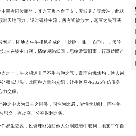
位主宰者同位而坐，其力直贯本命干支，无转圜亦无缓冲，此状
顺时天地同力，逆时砥柱中流，所有皆被放大，毫厘之失可演
困局，即地支午午相见构成的 「伏吟」 跟 「自刑」 ，伏吟
犹如人在镜中自观，情绪易陷低回，思绪常萦旧事，行事踌躇难
地支之一，午火相遇非但不生与煦之气，反而内燃焦灼，使人易
处酿成过失，此两种力量的交织，让生肖马在2026年仿佛身
心力交瘁。
十神之中火为日主之同类，同性为比肩，异性为劫财，丙午年
顾名思义，有劫夺、分夺财利之象。
合作易生变数，投资理财须防他人分润或暗中取利，地支午午自
义。