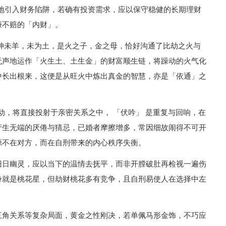
地引入财务陷阱，若确有投资需求，应以保守稳健的长期理财
赚不赔的「内财」。
神未羊，未为土，是火之子，金之母，恰好沟通了比劫之火与
无声地运作「火生土、土生金」的财富顺生链，将躁动的火气化
中长出根来，这便是从旺火中炼出真金的智慧，亦是「依通」之
扰动，将直接投射于亲密关系之中， 「伏吟」 是重复与回响，在
产生无端的厌倦与猜忌，已婚者摩擦增多，常因细故闹得不可开
源不在对方，而在自刑带来的内心秩序失衡。
旧日幽灵，应以当下的温情去抚平，而非开膛破肚再检视一遍伤
身就是桃花星，但劫财桃花多有竞争，且自刑易使人在选择中左
三角关系等复杂局面，黄金之性刚决，若单佩马形金饰，不巧应