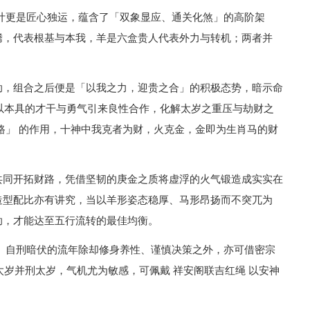
计更是匠心独运，蕴含了「双象显应、通关化煞」的高阶架
腾，代表根基与本我，羊是六盒贵人代表外力与转机；两者并
助，组合之后便是「以我之力，迎贵之合」的积极态势，暗示命
，以本具的才干与勇气引来良性合作，化解太岁之重压与劫财之
路」 的作用，十神中我克者为财，火克金，金即为生肖马的财
共同开拓财路，凭借坚韧的庚金之质将虚浮的火气锻造成实实在
造型配比亦有讲究，当以羊形姿态稳厚、马形昂扬而不突兀为
助，才能达至五行流转的最佳均衡。
、自刑暗伏的流年除却修身养性、谨慎决策之外，亦可借密宗
太岁并刑太岁，气机尤为敏感，可佩戴 祥安阁联吉红绳 以安神