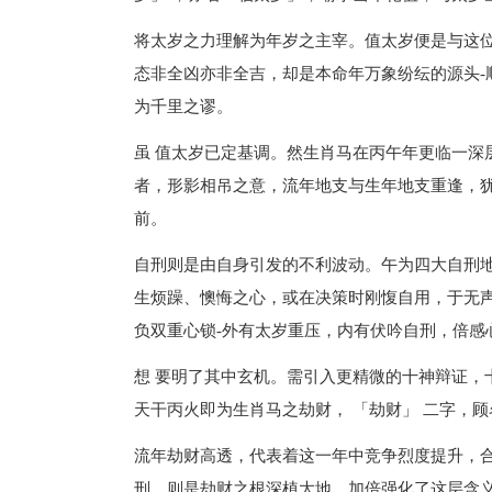
将太岁之力理解为年岁之主宰。值太岁便是与这
态非全凶亦非全吉，却是本命年万象纷纭的源头-
为千里之谬。
虽 值太岁已定基调。然生肖马在丙午年更临一深层
者，形影相吊之意，流年地支与生年地支重逢，
前。
自刑则是由自身引发的不利波动。午为四大自刑
生烦躁、懊悔之心，或在决策时刚愎自用，于无声
负双重心锁-外有太岁重压，内有伏吟自刑，倍感
想 要明了其中玄机。需引入更精微的十神辩证，
天干丙火即为生肖马之劫财， 「劫财」 二字，
流年劫财高透，代表着这一年中竞争烈度提升，
刑，则是劫财之根深植大地，加倍强化了这层含