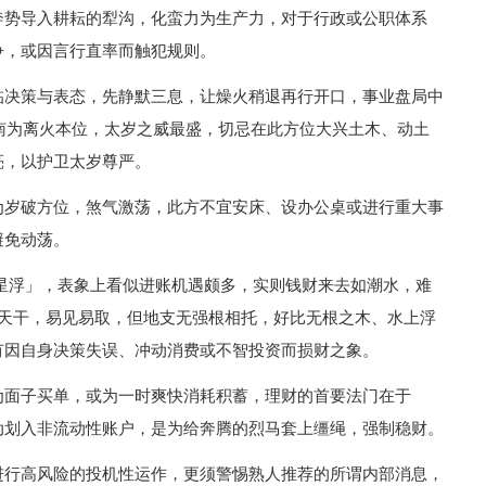
奔势导入耕耘的犁沟，化蛮力为生产力，对于行政或公职体系
争，或因言行直率而触犯规则。
临决策与表态，先静默三息，让燥火稍退再行开口，事业盘局中
正南为离火本位，太岁之威最盛，切忌在此方位大兴土木、动土
亮，以护卫太岁尊严。
为岁破方位，煞气激荡，此方不宜安床、设办公桌或进行重大事
避免动荡。
星浮」，表象上看似进账机遇颇多，实则钱财来去如潮水，难
于天干，易见易取，但地支无强根相托，好比无根之木、水上浮
有因自身决策失误、冲动消费或不智投资而损财之象。
为面子买单，或为一时爽快消耗积蓄，理财的首要法门在于
动划入非流动性账户，是为给奔腾的烈马套上缰绳，强制稳财。
进行高风险的投机性运作，更须警惕熟人推荐的所谓内部消息，