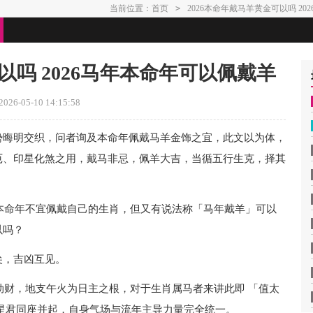
当前位置：
首页
>
2026本命年戴马羊黄金可以吗 2
以吗 2026马年本命年可以佩戴羊
26-05-10 14:15:58
势晦明交织，问者询及本命年佩戴马羊金饰之宜，此文以为体，
厄、印星化煞之用，戴马非忌，佩羊大吉，当循五行生克，择其
说本命年不宜佩戴自己的生肖，但又有说法称「马年戴羊」可以
以吗？
尖，吉凶互见。
为劫财，地支午火为日主之根，对于生肖属马者来讲此即 「值太
星君同座并起，自身气场与流年主导力量完全统一。