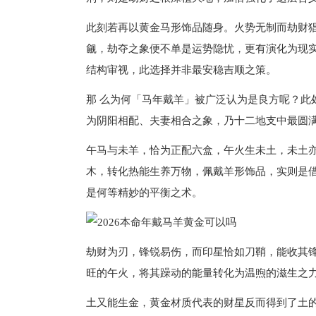
此刻若再以黄金马形饰品随身。火势无制而劫财
觎，劫夺之象便不单是运势隐忧，更有演化为现
结构审视，此选择并非最安稳吉顺之策。
那 么为何「马年戴羊」被广泛认为是良方呢？此
为阴阳相配、夫妻相合之象，乃十二地支中最圆
午马与未羊，恰为正配六盒，午火生未土，未土
木，转化热能生养万物，佩戴羊形饰品，实则是借
是何等精妙的平衡之术。
劫财为刃，锋锐易伤，而印星恰如刀鞘，能收其
旺的午火，将其躁动的能量转化为温煦的滋生之
土又能生金，黄金材质代表的财星反而得到了土