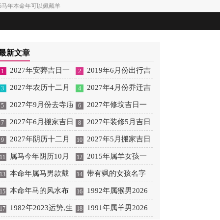
026马年本命年可以佩戴羊
最新文章
2027年安葬吉日一
2019年6月份出行吉
1
2
览表 2027年12月安葬吉
2027年农历十二月
日 2027年6月出行吉日
2027年4月份乔迁吉
3
4
日一览表
安床吉日 2027年正月安
2027年9月份去寺庙
一览表
日一览表 2027年4月乔
2027年修坟吉日一
5
6
床吉日吉时查询
祈福的日子 2027年5月
2027年6月搬家吉日
迁吉日吉时查询
览表 2027年农历2月修
2027年装修5月吉日
7
8
去寺庙吉日一览表
吉时 2027年农历6月搬
2027年阴历十二月
坟吉日一览表
良辰查询表 2027年农历
2027年5月搬家吉日
9
10
家吉日一览表
开光吉日 2027年12月开
属马今年阴历10月
5月装修吉日一览表
的详细解释 2027年5月
2015年属羊女孩一
11
12
光吉日一览表
结婚好吗 属马还有几年
本命年属马男款戴
搬家吉日吉时查询
生运势 2015年属羊女
带有飒的女孩名字
13
14
本命年结婚呢好吗
什么财神 本命年属马男
本命年马的风水布
2026年健康运好吗
女孩取名字带飒字有什
1992年属猴男2026
15
16
士戴什么好一点
局 本命年马的佛像怎么
1982年2023运势,生
么名字好听
年桃花运 1992年属猴男
1991年属羊男2026
17
18