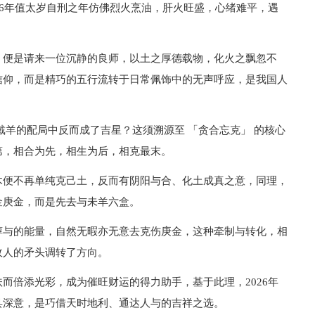
26年值太岁自刑之年仿佛烈火烹油，肝火旺盛，心绪难平，遇
，便是请来一位沉静的良师，以土之厚德载物，化火之飘忽不
信仰，而是精巧的五行流转于日常佩饰中的无声呼应，是我国人
戴羊的配局中反而成了吉星？这须溯源至 「贪合忘克」 的核心
第，相合为先，相生为后，相克最末。
木便不再单纯克己土，反而有阴阳与合、化土成真之意，同理，
金庚金，而是先去与未羊六盒。
醇与的能量，自然无暇亦无意去克伤庚金，这种牵制与转化，相
敌人的矛头调转了方向。
而倍添光彩，成为催旺财运的得力助手，基于此理，2026年
具深意，是巧借天时地利、通达人与的吉祥之选。