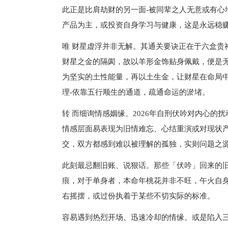
此正是比肩劫财的另一面-被同辈之人无意或有心
产品为主，或投资自身学习与健康，这是永远稳
唯 财星虚浮并非无解。其通关要诀正在于六盒贵
财星之金的隔阂，故以羊形金饰贴身佩戴，便是
为坚实的土性能量，再以土生金，让财星在命局
理-依靠五行顺生的通道，疏通命运的淤堵。
转 而细询情感姻缘。2026年自刑伏吟对内心的
情感层面易表现为旧情难忘、心结重演或对现状
交，双方都感到难以被理解的孤独，实则问题之
此刻最忌翻旧账、说狠话。那些「伏吟」回来的
痕，对于单身者，本命年桃花并非不旺，午火自
右摇摆，或过份执着于某些不切实际的标准。
容易遇到热烈开场、迅速冷却的情缘。或是陷入