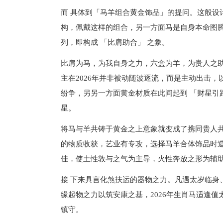
而 具体到「马羊组合黄金饰品」的提问。这般设
构，佩戴这样的组合，另一方面马是自身本命图
列，即构成 「比肩助合」 之象。
比肩为马，为我自身之力，六盒为羊，为贵人之
主在2026年并非被动随波逐流，而是主动出击
纷争，另另一方面黄金材质在此间起到 「财星引
星。
将马与羊共铸于黄金之上意象就变成了携同贵人
的物质收获，艺业有专攻，选择马羊合体饰品时
佳，使土性敦与之气为主导，火性奔放之形为辅
接 下来具言化煞扶运的器物之力。凡遇太岁临身
缘起物之力以筑安康之基，2026年生肖马适逢值
镇守。