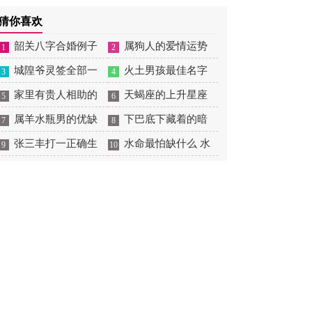
摆放
肖狗1982年2023运势
2026年感情运如何
年婚姻运势 1991年属羊
猜你喜欢
男2026年感情运如何
韶关八字合婚例子
属狗人的爱情运势
1
2
多吗 韶关八字测风水
城隍爷灵签全部一
是什么意思 属狗的人爱
火土男孩最佳名字
3
4
百签 城隍爷灵签解签大
家里有贵人相助的
情观
火土属性的字男孩名字
天蝎座的上升星座
5
6
全
风水 家里有贵人是什么
属羊水瓶男的优缺
有哪些
一览表 天蝎座的上升星
下巴底下藏着的暗
7
8
意思
点 属羊水瓶座男生性格
张三丰打一正确生
座查询
痣图解 下巴尖底下有痣
水命最怕缺什么 水
9
10
爱情观
肖是什么意思 张三丰是
代表什么
命的人忌什么
指什么生肖