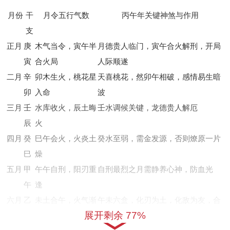
月份
干
月令五行气数
丙午年关键神煞与作用
支
正月
庚
木气当令，寅午半
月德贵人临门，寅午合火解刑，开局
寅
合火局
人际顺遂
二月
辛
卯木生火，桃花星
天喜桃花，然卯午相破，感情易生暗
卯
入命
波
三月
壬
水库收火，辰土晦
壬水调候关键，龙德贵人解厄
辰
火
四月
癸
巳午会火，火炎土
癸水至弱，需金发源，否则燎原一片
巳
燥
五月
甲
午午自刑，阳刃重
自刑最烈之月需静养心神，防血光
午
逢
六月
乙
未土合午，火气渐
午未六盒，化刃为土，化敌为友，合
展开剩余 77%
未
收
作可成