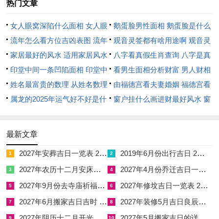
护持财禄，此吊坠以黑曜石雕刻，羊驼背负财禄，意在将午火之
热门文章
暴戾转化为未土之厚德载物，转争夺为纳财。
女人眼窝深陷什么面相 女人眼
鹅蛋脸男性面相 鹅蛋脸是什么
事业财运：比肩夺财与阳刃驾杀之两极变局
窝深陷是短命相吗
流年怎么看方位吉凶表图 流年
脸型男性
观音灵签都有啥用途啊 观音灵
位置怎么看
家居最好的风水 适用家居风水
签全部签签词
八字看真假生肖查询 八字是真
在事业运上丙午比肩主竞争者众。常现此类局面：眼看甲项目即
印堂中间一条凹陷面相 印堂中
还是假
看男生面相分析财富 男人财相
将签约，中途却被同事或同行截胡；部门晋升名额出炉，总杀出
间有条线沟好不好
姓名最富贵的数理 从姓名数理
从哪里看
由福德宫看夫妻婚姻 福德宫看
个势均力敌之对手，即比肩在事业，最显明之象便是「条件 争
看富豪
属龙的2025年运气好不好是什
配偶生肖
窗户挂什么画进财最好风水 窗
抢」，本年职场，须谨防表面称兄道弟，背后暗渡陈仓之人。
么意思 属龙2023年运势及运程
户适合挂什么画
然若命主原局有七杀庚金透出。遇到丙午流年则构成「阳刃驾
2025年属龙人的全年运势
最新文章
杀」之权贵格局，这翻覆之机，全在五行流转：午火阳刃本凶，
得庚金七杀相炼，则如烈火铸剑，越炼越锋，故常有命主于此年
2027年安葬吉日一览表 2027年12月安葬吉日一览表
2019年6月份出行吉日 2027年6月出行吉日一览表
1
2
反倒能在高压之下接管要职，或于行业动荡之际脱颖而出，这种
2027年农历十二月安床吉日 2027年正月安床吉日吉时查询
2027年4月份乔迁吉日一览表 2027年4月乔迁吉日吉时查询
3
4
富贵险中求之象，需付出极大心力。
2027年9月份去寺庙祈福的日子 2027年5月去寺庙吉日一览表
2027年修坟吉日一览表 2027年农历2月修坟吉日一览表
5
6
在财运上比肩夺财之应尤为明显。丙午之火，猛烈而虚浮，主花
2027年6月搬家吉日吉时 2027年农历6月搬家吉日一览表
2027年装修5月吉日良辰查询表 2027年农历5月装修吉日一览表
7
8
销巨大，财来难聚，进入丙申、丁酉月金财显露，看似商机无
2027年阴历十二月开光吉日 2027年12月开光吉日一览表
2027年5月搬家吉日的详细解释 2027年5月搬家吉日吉时查询
9
10