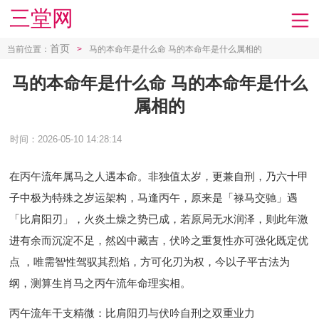
三堂网
首页
当前位置：
>
马的本命年是什么命 马的本命年是什么属相的
马的本命年是什么命 马的本命年是什么
属相的
时间：2026-05-10 14:28:14
在丙午流年属马之人遇本命。非独值太岁，更兼自刑，乃六十甲
子中极为特殊之岁运架构，马逢丙午，原来是「禄马交驰」遇
「比肩阳刃」，火炎土燥之势已成，若原局无水润泽，则此年激
进有余而沉淀不足，然凶中藏吉，伏吟之重复性亦可强化既定优
点 ，唯需智性驾驭其烈焰，方可化刃为权，今以子平古法为
纲，测算生肖马之丙午流年命理实相。
丙午流年干支精微：比肩阳刃与伏吟自刑之双重业力