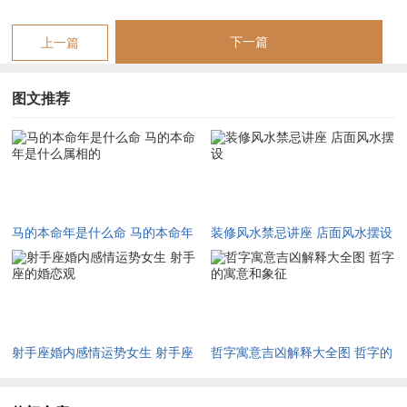
七月
丙
申金劈火，财星显
驿马星动，奔波求财，然比肩夺财，
申
露
防财来财去
下一篇
上一篇
八月
丁
酉金为财，天干丁
劫财明透，酉金破午，谨防投资破败
酉
劫
图文推荐
九月
戊
燥土焦金，午戌合
食神泄秀，才华可展，然戌土脆金，
戌
火
需防水源枯竭
十月
己
亥水制火，官星暗
亥午暗合，官来合我，事业有机，心
亥
藏
境渐安
十一
庚
子午正冲，水火激
冲太岁月变动最大，克己复礼，动中
马的本命年是什么命 马的本命年
装修风水禁忌讲座 店面风水摆设
月
子
荡
求稳
是什么属相的
十二
辛
丑土穿午，晦火生
丑午相害，小人与脾胃之疾需防，收
月
丑
金
官宜稳
射手座婚内感情运势女生 射手座
哲字寓意吉凶解释大全图 哲字的
针对丙午年之凶险。若命主自觉心神难安，可请购祥安阁羊财满
的婚恋观
寓意和象征
贯吊坠，以未土合午、泄火生金，借羊驼之瑞相化解自刑之煞，