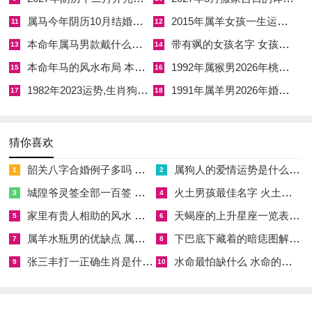
限，实则丙丁火比劫高悬于天干，正是「财露遭劫」之局，投
属马今年阴历10月结婚好吗 属马还有几年本命年结婚呢好吗
2015年属羊女孩一生运势 2015年属羊女2026年健康运好吗
11
12
资、投机之事，易因一时冲动或朋友怂恿而致亏损。
本命年属马男款戴什么财神 本命年属马男士戴什么好一点
带有飒的女孩名字 女孩取名字带飒字有什么名字好听
13
14
若命局有强土通关。即火生土，土生金，形成食伤生财之格，则
本命年马的风水布局 本命年马的佛像怎么摆放
1992年属猴男2026年桃花运 1992年属猴男2026年感情运如何
15
16
反能将竞争之烈度转化为创意之产能，以技艺、口才、产品变
1982年2023运势,生肖狗1982年2023运势
1991年属羊男2026年婚姻运势 1991年属羊男2026年感情运如何
17
18
现，所谓火旺需土泄，土厚则金埋，其中通关之神，在于一个
「巧」字，本年度生肖马通用吉祥物，可佩戴人缘感情吉品祥安
猜你喜欢
阁九艳利贵手链，以增贵人缘，转化人脉为财脉。
韶关八字合婚例子多吗 韶关八字测风水
属狗人的爱情运势是什么意思 属狗的人爱情观
1
2
感情六亲：火炎水涸与桃花暗伏之缘起缘灭
城隍爷灵签全部一百签 城隍爷灵签解签大全
火土男孩最佳名字 火土属性的字男孩名字有哪些
3
4
午火为四正桃花之一。丙午流年属马者桃花星入命，但伴有自刑
家里有贵人相助的风水 家里有贵人是什么意思
天蝎座的上升星座一览表 天蝎座的上升星座查询
5
6
与伏吟，造成情路崎岖，心湖难平，午午自刑在感情上主自找麻
属羊水瓶男的优缺点 属羊水瓶座男生性格爱情观
下巴底下藏着的暗痣图解 下巴尖底下有痣代表什么
7
8
烦、疑神疑***，常常是未有对象者，眼看着良缘在侧，却因自
张三丰打一正确生肖是什么意思 张三丰是指什么生肖
水命最怕缺什么 水命的人忌什么
9
10
己反复无常而错失；已有伴侣者，常为过往旧事重提，言语如
刀，互不相让，这正是伏吟在六亲宫位之作用-旧有问题复发，