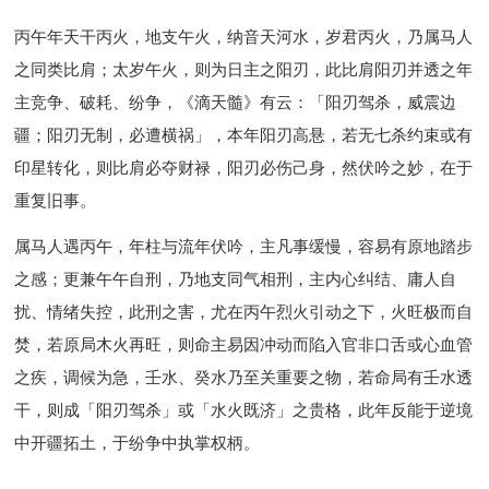
丙午年天干丙火，地支午火，纳音天河水，岁君丙火，乃属马人
之同类比肩；太岁午火，则为日主之阳刃，此比肩阳刃并透之年
主竞争、破耗、纷争，《滴天髓》有云：「阳刃驾杀，威震边
疆；阳刃无制，必遭横祸」，本年阳刃高悬，若无七杀约束或有
印星转化，则比肩必夺财禄，阳刃必伤己身，然伏吟之妙，在于
重复旧事。
属马人遇丙午，年柱与流年伏吟，主凡事缓慢，容易有原地踏步
之感；更兼午午自刑，乃地支同气相刑，主内心纠结、庸人自
扰、情绪失控，此刑之害，尤在丙午烈火引动之下，火旺极而自
焚，若原局木火再旺，则命主易因冲动而陷入官非口舌或心血管
之疾，调候为急，壬水、癸水乃至关重要之物，若命局有壬水透
干，则成「阳刃驾杀」或「水火既济」之贵格，此年反能于逆境
中开疆拓土，于纷争中执掌权柄。