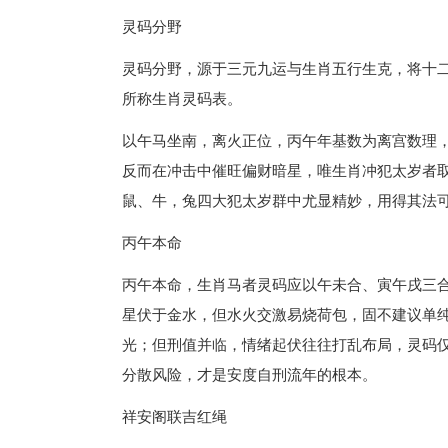
灵码分野
灵码分野，源于三元九运与生肖五行生克，将十
所称生肖灵码表。
以午马坐南，离火正位，丙午年基数为离宫数理
反而在冲击中催旺偏财暗星，唯生肖冲犯太岁者取
鼠、牛，兔四大犯太岁群中尤显精妙，用得其法
丙午本命
丙午本命，生肖马者灵码应以午未合、寅午戌三
星伏于金水，但水火交激易烧荷包，固不建议单纯
光；但刑值并临，情绪起伏往往打乱布局，灵码
分散风险，才是安度自刑流年的根本。
祥安阁联吉红绳