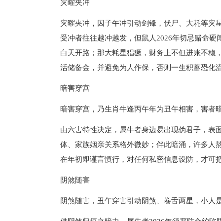
灾曜夹冲
灾曜夹冲，因子午冲引动剑锋，伏尸、大耗等灾
受冲者往往越冲越发，但鼠人2026年切忌赌命
白天开路；那大耗星猖獗，财务上不但进账不稳
活储备金，并避免为人作保，否则一生积蓄恐化
暗害穿宫
暗害穿宫，乃生肖牛逢丙午年为丑午相害，害者
由六害特性决定，属牛者身边易出现伪君子，表
体、家族姻亲关系格外微妙；伴此暗涌，许多人
在年初即谨言慎行，对任何私密信息设防，才可
阴煞随害
阴煞随害，丑午穿害引动阴煞、卷舌两星，小人