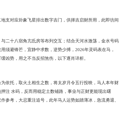
二地支对应卦象飞星排出数字吉门，供择吉启财所用，此即坊间
，与二十八宿角亢氐房等布列交互；结合天河水激荡，金水号码
用须避锋芒，宜静中求数，逆势少搏，2026年灵码表在马，
可缓凶势，用之不当反招煞伤，以下逐肖详析。
合为依托，取火土相生之数，将太岁月令五行投映，马人本年财
押注 水码，反而用稳定土数铺路，事业与正财更能现出曙
仅作参考，大忌重注追号，此年马人运势如踏薄冰，急流勇退、