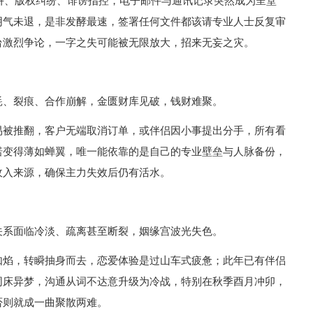
陷阱、版权纠纷、诽谤指控，电子邮件与通讯记录突然成为呈堂
阴气未退，是非发酵最速，签署任何文件都该请专业人士反复审
台激烈争论，一字之失可能被无限放大，招来无妄之灾。
耗、裂痕、合作崩解，金匮财库见破，钱财难聚。
易被推翻，客户无端取消订单，或伴侣因小事提出分手，所有看
诺变得薄如蝉翼，唯一能依靠的是自己的专业壁垒与人脉备份，
收入来源，确保主力失效后仍有活水。
关系面临冷淡、疏离甚至断裂，姻缘宫波光失色。
如焰，转瞬抽身而去，恋爱体验是过山车式疲惫；此年已有伴侣
同床异梦，沟通从词不达意升级为冷战，特别在秋季酉月冲卯，
否则就成一曲聚散两难。