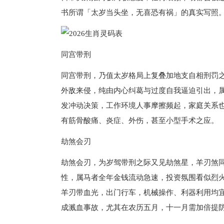
书所谓「太岁当头坐，无喜恐有祸」的真实写照
同宫带刑
同宫带刑，乃值太岁格局上复叠加地支自相刑罚
外敌来侵，纯由内心纠葛与过度自我逼迫引出，属
发冲动决策，工作环境人事摩擦频起，家庭关系
有筋骨酸痛、炎症、外伤，甚至小型手术之应。
劫煞会刃
劫煞会刃，为岁驾带刑之际又见劫煞星，羊刃煞
性，属马者全年金钱流动急速，投资氛围看似烈
羊刃带血光，出门行车，机械操作、利器利用均
成溅血事故，尤其在农历五月，十一月需加倍提