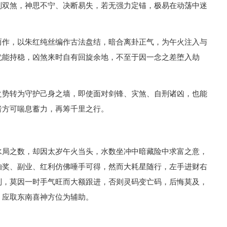
刑双煞，神思不宁、决断易失，若无强力定锚，极易在动荡中迷
而作，以朱红纯丝编作古法盘结，暗合离卦正气，为午火注入与
犹能持稳，凶煞来时自有回旋余地，不至于因一念之差堕入劫
之势转为守护己身之墙，即使面对剑锋、灾煞、自刑诸凶，也能
者方可喘息蓄力，再筹千里之行。
水局之数，却因太岁午火当头，水数坐冲中暗藏险中求富之意，
抽奖、副业、红利仿佛唾手可得，然而大耗星随行，左手进财右
制，莫因一时手气旺而大额跟进，否则灵码变亡码，后悔莫及，
，应取东南喜神方位为辅助。