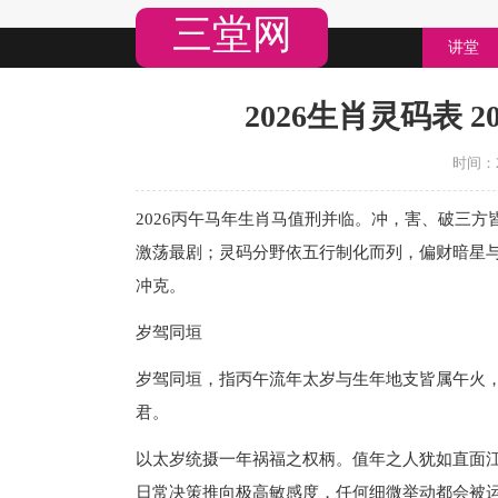
三堂网
讲堂
2026生肖灵码表 
时间：20
2026丙午马年生肖马值刑并临。冲，害、破三
激荡最剧；灵码分野依五行制化而列，偏财暗星
冲克。
岁驾同垣
岁驾同垣，指丙午流年太岁与生年地支皆属午火
君。
以太岁统摄一年祸福之权柄。值年之人犹如直面
日常决策推向极高敏感度，任何细微举动都会被