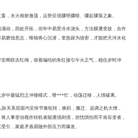
火畜，水火相射激荡，运势呈现骤明骤暗、骤起骤落之象。
情涌动，四处开拓，但年中易受冷水浇头，方法横遭变故，合作
容易磨蚀意志，唯独将心沉潜，变急躁为缜密，才能把天河水化
祥安阁联吉红绳，借着编结的朱红接引午火正气，稳住岁时冲
岁中最猛烈之冲撞模式，驿***忙，动荡迁移，人情破离。
、人际关系层面均呈快节奏轮转，换职，搬迁、远调之机大增，
；将人事变动视作转机者能遇强则强，担忧惧怕而不肯应变者，
宫受引，家庭矛盾易随外部压力而爆发。