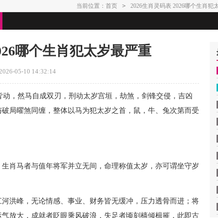
当前位置：
首页
>
2026生肖灵码表 2026哪个生肖
2026哪个生肖犯太岁最严重
26-05-10 14:32:14
方皆动，然马自成双刃，刑动太岁宫垣，劫煞，剑锋交侵，吉凶
与破局曜煞同缠，整体以马为犯太岁之首，鼠，牛、兔次第而受
，生肖马者与值年将军并立无间，命理称值太岁，亦可谓坐守岁
江河洪峰，无论情感、事业、财务皆无缓冲，压力透骨而进；将
运气放大，成就者眨眼乘风破浪，失足者顷刻樯倾楫摧，此即古