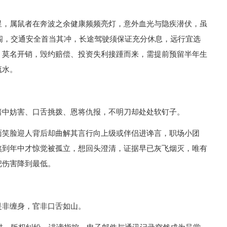
星，属鼠者在奔波之余健康频频亮灯，意外血光与隐疾潜伏，虽
硬闯，交通安全首当其冲，长途驾驶须保证充分休息，远行宜选
，莫名开销，毁约赔偿、投资失利接踵而来，需提前预留半年生
流水。
暗中妨害、口舌挑拨、恩将仇报，不明刀却处处软钉子。
面笑脸迎人背后却曲解其言行向上级或伴侣进谗言，职场小团
熬到年中才惊觉被孤立，想回头澄清，证据早已灰飞烟灭，唯有
把伤害降到最低。
是非缠身，官非口舌如山。