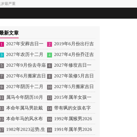
犯太岁最严重
最新文章
2027年安葬吉日一
2019年6月份出行吉
1
2
览表 2027年12月安葬吉
2027年农历十二月
日 2027年6月出行吉日
2027年4月份乔迁吉
3
4
日一览表
安床吉日 2027年正月安
2027年9月份去寺庙
一览表
日一览表 2027年4月乔
2027年修坟吉日一
5
6
床吉日吉时查询
祈福的日子 2027年5月
2027年6月搬家吉日
迁吉日吉时查询
览表 2027年农历2月修
2027年装修5月吉日
7
8
去寺庙吉日一览表
吉时 2027年农历6月搬
2027年阴历十二月
坟吉日一览表
良辰查询表 2027年农历
2027年5月搬家吉日
9
10
家吉日一览表
开光吉日 2027年12月开
属马今年阴历10月
5月装修吉日一览表
的详细解释 2027年5月
2015年属羊女孩一
11
12
光吉日一览表
结婚好吗 属马还有几年
本命年属马男款戴
搬家吉日吉时查询
生运势 2015年属羊女
带有飒的女孩名字
13
14
本命年结婚呢好吗
什么财神 本命年属马男
本命年马的风水布
2026年健康运好吗
女孩取名字带飒字有什
1992年属猴男2026
15
16
士戴什么好一点
局 本命年马的佛像怎么
1982年2023运势,生
么名字好听
年桃花运 1992年属猴男
1991年属羊男2026
17
18