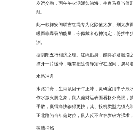
岁运交融，丙午午火汹涌如沸海，生肖马身当值
航。
此一款祥安阁联吉红绳专为化除值太岁、刑太岁
暖而非爆裂的能量，令佩戴者心神清定，纷扰中
渊。
据阴阳五行相济之理。红绳贴身，能将岁君汹汹
撑开一片缓冲，唯有把这份静定守在腕间，属马
水路冲舟
水路冲舟，生肖鼠因子午正冲，灵码宜用申子辰
作水激火腾之象，鼠人偏财运表面看格外亮眼，
手散，赢得痛快输得更快；其、投机类型尤须克
正北路为当年偏财位，鼠人反不宜在岁破方强求
稼穑抑焰