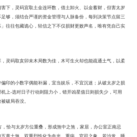
相害下，灵码宜取土金连环数，借土卸火、以金蓄财，但害太岁
不足够，须结合严谨的资金管理与人脉备份，每到决策节点留三
幕」往往包藏诡心，轻信之下不仅损财更败声名，唯有凭自己实
库，灵码取亥卯未木局数为佳，木可生火却也能疏通土气，以柔
带偏印的小数字偶能补漏，宜当娱乐，不宜沉迷；从破太岁之损
机上-选对日子行动则阻力小，错开凶星值日则损失少，可用
致被破局吞没。
南方，恰与太岁方位重叠，形成煞中之煞，家居，办公室正南忌
加五黄土煞，双重烈性化为血光，重病、官司之象，若沙发，睡