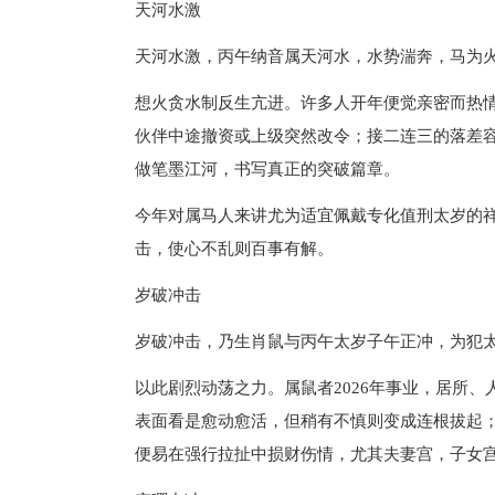
天河水激
天河水激，丙午纳音属天河水，水势湍奔，马为
想火贪水制反生亢进。许多人开年便觉亲密而热
伙伴中途撤资或上级突然改令；接二连三的落差
做笔墨江河，书写真正的突破篇章。
今年对属马人来讲尤为适宜佩戴专化值刑太岁的
击，使心不乱则百事有解。
岁破冲击
岁破冲击，乃生肖鼠与丙午太岁子午正冲，为犯太
以此剧烈动荡之力。属鼠者2026年事业，居所
表面看是愈动愈活，但稍有不慎则变成连根拔起
便易在强行拉扯中损财伤情，尤其夫妻宫，子女