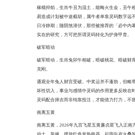
稼穑抑焰，生肖牛丑为湿土，能晦火生金，丑午
易造成计划被中途截胡，属牛者单靠灵码数字远
日冷静期；随阴煞潜伏，那些被推荐的「必中内
实在的研究，方可把所谓灵码转化为护身甲胄。
破军暗动
破军暗动，生肖兔卯午相破，暗破桃花、暗破财
克刚。
通观全年兔人财宫受破。中奖运并不蓬勃，但略
坏性切入，事业与感情中灵码的作用更多反映在时
灵码配合择吉而非纯靠投注，才能借力打力，不
南离五黄
南离五黄，2026年九宫飞星五黄廉贞星飞入正
动土、装修，摆放红色发热电器，起丙午岁火叠