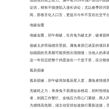
借阴煞归垣之暗力。属牛者2026年须严防合约
证供，稍有不慎便陷入漫长诉讼；尤以春季卯月
阅，那卷舌化入口舌，更提示今年不宜在社交平
地破金匮
地破金匮，卯午相破，生肖兔为破太岁，破者损
值破太岁而福德宫受损。属兔者原已谈妥的项目
似稳固的关系都可能突然出现细缝；当他人的承
这一年切忌把整个鸡蛋放在一个篮子里，应分散
孤辰损缘
孤辰损缘，卯午破局加孤辰星入度，属兔者情感
充破耗之力，单身兔子易遇短命桃花，初时热情
者，则因工作繁忙、金钱压力而心门紧锁，两人
为感情高危期，须主动安排短途旅行重新连接，