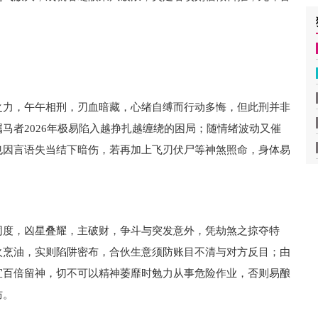
。
之力，午午相刑，刃血暗藏，心绪自缚而行动多悔，但此刑并非
马者2026年极易陷入越挣扎越缠绕的困局；随情绪波动又催
也因言语失当结下暗伤，若再加上飞刃伏尸等神煞照命，身体易
同度，凶星叠耀，主破财，争斗与突发意外，凭劫煞之掠夺特
火烹油，实则陷阱密布，合伙生意须防账目不清与对方反目；由
宜百倍留神，切不可以精神萎靡时勉力从事危险作业，否则易酿
防。