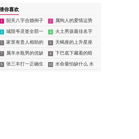
摆放
肖狗1982年2023运势
2026年感情运如何
年婚姻运势 1991年属羊
猜你喜欢
男2026年感情运如何
韶关八字合婚例子
属狗人的爱情运势
1
2
多吗 韶关八字测风水
城隍爷灵签全部一
是什么意思 属狗的人爱
火土男孩最佳名字
3
4
百签 城隍爷灵签解签大
家里有贵人相助的
情观
火土属性的字男孩名字
天蝎座的上升星座
5
6
全
风水 家里有贵人是什么
属羊水瓶男的优缺
有哪些
一览表 天蝎座的上升星
下巴底下藏着的暗
7
8
意思
点 属羊水瓶座男生性格
张三丰打一正确生
座查询
痣图解 下巴尖底下有痣
水命最怕缺什么 水
9
10
爱情观
肖是什么意思 张三丰是
代表什么
命的人忌什么
指什么生肖