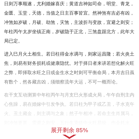
日则万事顺遂，尤利婚嫁喜庆；黄道吉神如司命，明堂、青龙，
金匮、玉堂，天德，当值之日主百事皆宜。然神煞有吉必有凶，
冲煞如岁破，月破、劫煞，灾煞，主波折与变故，宜避之则安；
年柱丙午太岁坐镇正南，岁破隐于正北，三煞盘踞北方，此年大
局已定。
进入巳月火土相生。若日柱得金水调与，则家运昌隆；若火炎土
焦，则易有财务损耗或健康隐忧。对于择日者来讲若想化解火旺
之弊，即择取水旺之日或金生水之时则可平衡命局，本月吉日虽
有数个，然各藏吉凶，须细察流年大运，不可一概而论。
在干支互动测算中年柱丙午与月支巳火形成火局，午午自刑主内
心焦躁，易在婚嫁中引发争执。若日柱为甲子或乙丑，子水克午
火、丑土藏金，则主调与之象；然子午相冲，若命主生肖属马，
则冲煞更甚，需避之则安，五行生克链中火旺易燥，伤金耗水，
展开剩余 85%
需庚辛金制衡或亥子水润泽，才能保夫妻与谐。