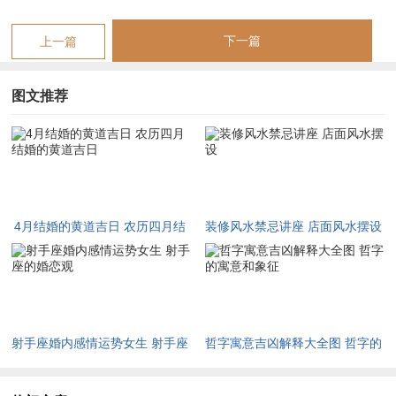
对于命局喜火者，此月吉日可增旺运势；然若命局忌火，则虽得
下一篇
上一篇
吉日亦多阻碍，常有命主于此年择日，若忽略年柱与日支之害，
如丑午害主六亲不睦，则婚后易生家庭矛盾，等到流月转深，火
图文推荐
势渐衰，若择日得当地支合化，如巳酉丑合金，则可化解燥热，
转凶为吉。
以下详列丙午年农历四月诸嫁娶良辰之精密数据，以干支神煞为
基，综观流年大运之变，每日皆附宜忌、冲煞、吉时及择吉分
析，以供缘主参详：
4月结婚的黄道吉日 农历四月结
装修风水禁忌讲座 店面风水摆设
婚的黄道吉日
阳历
星
农
干
宜
忌
冲煞
吉神
凶煞
吉时
择日认识
日期
期
历
支
射手座婚内感情运势女生 射手座
哲字寓意吉凶解释大全图 哲字的
日
日
的婚恋观
寓意和象征
期