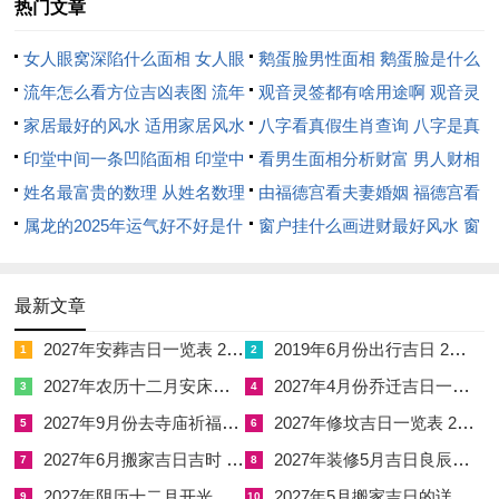
热门文章
2026
星
二
甲
嫁娶、
祭
冲
司
归
巳时
甲寅日干支木气旺
女人眼窝深陷什么面相 女人眼
鹅蛋脸男性面相 鹅蛋脸是什么
年4
期
月
寅
求嗣、
祀、
猴、
命、
忌、
（9-11
盛，司命黄道吉神
窝深陷是短命相吗
流年怎么看方位吉凶表图 流年
脸型男性
观音灵签都有啥用途啊 观音灵
月10
五
廿
日
开光、
安
煞北
五
招
时）、
当值，主富贵官禄
位置怎么看
家居最好的风水 适用家居风水
签全部签签词
八字看真假生肖查询 八字是真
日
三
出行、
葬、
合、
摇、
午时
与文书喜庆之事。
印堂中间一条凹陷面相 印堂中
还是假
看男生面相分析财富 男人财相
入宅、
破土
玉
天刑
（11-
寅木生年柱丙午之
间有条线沟好不好
姓名最富贵的数理 从姓名数理
从哪里看
由福德宫看夫妻婚姻 福德宫看
安床、
宇、
13
火，木火通明，寓
看富豪
属龙的2025年运气好不好是什
配偶生肖
窗户挂什么画进财最好风水 窗
纳财
福德
时）
意新婚夫妇文采斐
么意思 属龙2023年运势及运程
户适合挂什么画
然、名声显赫。然
2025年属龙人的全年运势
冲猴煞北，属猴者
最新文章
不宜选用此日，迎
2027年安葬吉日一览表 2027年12月安葬吉日一览表
2019年6月份出行吉日 2027年6月出行吉日一览表
1
2
亲车队应避开北方
2027年农历十二月安床吉日 2027年正月安床吉日吉时查询
2027年4月份乔迁吉日一览表 2027年4月乔迁吉日吉时查询
3
4
行进。甲木参天宜
2027年9月份去寺庙祈福的日子 2027年5月去寺庙吉日一览表
2027年修坟吉日一览表 2027年农历2月修坟吉日一览表
5
6
取巳午二时以火气
2027年6月搬家吉日吉时 2027年农历6月搬家吉日一览表
2027年装修5月吉日良辰查询表 2027年农历5月装修吉日一览表
7
8
相助，助旺吉象，
2027年阴历十二月开光吉日 2027年12月开光吉日一览表
2027年5月搬家吉日的详细解释 2027年5月搬家吉日吉时查询
2026
星
三
丙
嫁娶、
畋
冲
明
天
巳时
丙寅日，司命与明
9
10