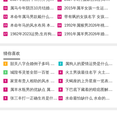
年4
期
月
寅
裁衣、
猎、
鼠、
堂、
吏、
（9-11
堂二吉神同临，万
属马今年阴历10月结婚好吗 属马还有几年本命年结婚呢好吗
2015年属羊女孩一生运势 2015年属羊女2026年健康运好吗
11
12
月22
三
初
日
修造、
取
煞北
益
致
时）、
象森然鸣吠惊五***
本命年属马男款戴什么财神 本命年属马男士戴什么好一点
带有飒的女孩名字 女孩取名字带飒字有什么名字好听
13
14
日
六
动土、
鱼、
后、
死、
未时
之祟，益后滋荣，
本命年马的风水布局 本命年马的佛像怎么摆放
1992年属猴男2026年桃花运 1992年属猴男2026年感情运如何
15
16
竖柱、
栽
五
五
（13-
螽斯衍庆，寅木生
1982年2023运势,生肖狗1982年2023运势
1991年属羊男2026年婚姻运势 1991年属羊男2026年感情运如何
17
18
安床、
种、
富、
***
15
丙火，木火通明，
开市
作灶
鸣
时）
地支寅午半合火
猜你喜欢
吠、
局，与流年太岁相
司命
合，气势宏大，然
韶关八字合婚例子多吗 韶关八字测风水
属狗人的爱情运势是什么意思 属狗的人爱情观
1
2
子鼠逢冲，北位忌
城隍爷灵签全部一百签 城隍爷灵签解签大全
火土男孩最佳名字 火土属性的字男孩名字有哪些
3
4
置喜幡，巳时太乙
家里有贵人相助的风水 家里有贵人是什么意思
天蝎座的上升星座一览表 天蝎座的上升星座查询
5
6
照临，未时明堂得
属羊水瓶男的优缺点 属羊水瓶座男生性格爱情观
下巴底下藏着的暗痣图解 下巴尖底下有痣代表什么
7
8
位，宜簪花披锦，
张三丰打一正确生肖是什么意思 张三丰是指什么生肖
水命最怕缺什么 水命的人忌什么
9
10
践鸳盟于绣户。
2026
星
四
乙
嫁娶、
移
冲
天德
月
巳时
乙未日得天月二德