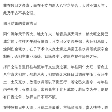
非在数目之多寡，而在干支与新人八字之契合，天时不如人与，
此乃千古不易之理。
四月结婚的黄道吉日
丙午流年天干丙火。地支午火，纳音虽属天河水，然火旺之势已
成定局；年柱丙午烈火燎原，月支巳火更添炎炽，火旺则易燥，
燥则伤金耗水，在子平术中火炎土燥之局需壬癸水调候或庚辛金
制衡，否则主事业动荡、姻缘多变，健康亦易生燥热之疾。
择日之法首重日柱与流年干支生克之要。年柱丙午火旺，若命主
八字喜火则吉，然若忌火，则需选金水旺日以调候平衡；火旺生
土，土又克水，故需水调候以平衡五行，若论巳火当令，与年柱
丙午相生，火炎土燥，常有命主于此月成婚，若日支为午，则易
有口舌之争，故择吉日不可不慎。
在神煞择日中天德，月德二星最重。主福泽深厚，贵人扶持，临