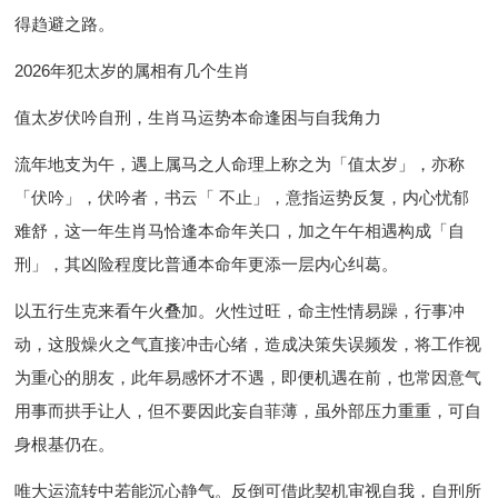
得趋避之路。
2026年犯太岁的属相有几个生肖
值太岁伏吟自刑，生肖马运势本命逢困与自我角力
流年地支为午，遇上属马之人命理上称之为「值太岁」，亦称
「伏吟」，伏吟者，书云「 不止」，意指运势反复，内心忧郁
难舒，这一年生肖马恰逢本命年关口，加之午午相遇构成「自
刑」，其凶险程度比普通本命年更添一层内心纠葛。
以五行生克来看午火叠加。火性过旺，命主性情易躁，行事冲
动，这股燥火之气直接冲击心绪，造成决策失误频发，将工作视
为重心的朋友，此年易感怀才不遇，即便机遇在前，也常因意气
用事而拱手让人，但不要因此妄自菲薄，虽外部压力重重，可自
身根基仍在。
唯大运流转中若能沉心静气。反倒可借此契机审视自我，自刑所