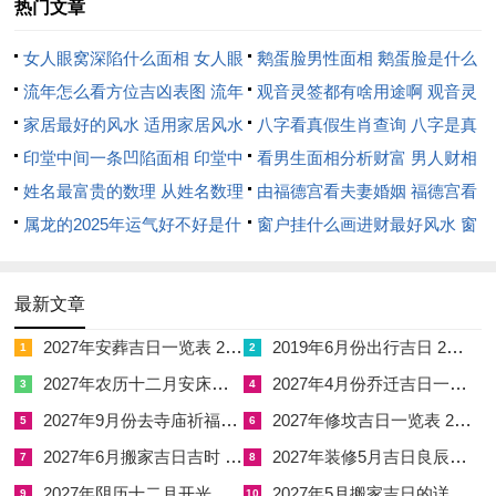
热门文章
报，属牛之人本性憨厚老实，此年却极易遭遇职场小人的嫉妒诽
谤，明明辛苦付出的是自己，功劳却被旁人抢占；真心实意对待
女人眼窝深陷什么面相 女人眼
鹅蛋脸男性面相 鹅蛋脸是什么
朋友，却可能遭到无端误解与背叛，就职场晋升来讲这种暗中的
窝深陷是短命相吗
流年怎么看方位吉凶表图 流年
脸型男性
观音灵签都有啥用途啊 观音灵
阻力最为致命，往往在关键时刻被人横插一杠，造成晋升无望。
位置怎么看
家居最好的风水 适用家居风水
签全部签签词
八字看真假生肖查询 八字是真
印堂中间一条凹陷面相 印堂中
还是假
看男生面相分析财富 男人财相
感情婚姻同样深受其害。夫妻之间缺乏坦诚沟通，易因外人闲话
间有条线沟好不好
姓名最富贵的数理 从姓名数理
从哪里看
由福德宫看夫妻婚姻 福德宫看
或财务问题产生隔阂，同床异梦，但并非只能束手无策，在害太
看富豪
属龙的2025年运气好不好是什
配偶生肖
窗户挂什么画进财最好风水 窗
岁之年属牛的朋友可在卧室安放一枚祥安阁联吉锦袋，借助其化
么意思 属龙2023年运势及运程
户适合挂什么画
解恶煞的能量，驱离身边拨弄是非的小人守住情感与事业的平
2025年属龙人的全年运势
稳。
最新文章
2027年安葬吉日一览表 2027年12月安葬吉日一览表
2019年6月份出行吉日 2027年6月出行吉日一览表
结合生肖牛的五行属土特性。此年火旺土焦，需特别防范脾胃消
1
2
化为你疾病，餐食不规律，应酬饮酒过量，都可能引发急性症
2027年农历十二月安床吉日 2027年正月安床吉日吉时查询
2027年4月份乔迁吉日一览表 2027年4月乔迁吉日吉时查询
3
4
状，其健康危机比之其他凶运，更需要从生活习性层面着手防
2027年9月份去寺庙祈福的日子 2027年5月去寺庙吉日一览表
2027年修坟吉日一览表 2027年农历2月修坟吉日一览表
5
6
范。
2027年6月搬家吉日吉时 2027年农历6月搬家吉日一览表
2027年装修5月吉日良辰查询表 2027年农历5月装修吉日一览表
7
8
2027年阴历十二月开光吉日 2027年12月开光吉日一览表
2027年5月搬家吉日的详细解释 2027年5月搬家吉日吉时查询
破太岁根基受损，生肖兔运势朋辈反目与投资穿底
9
10