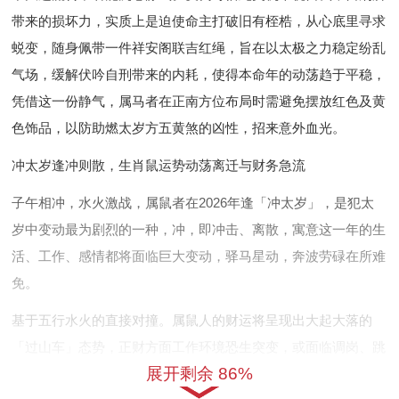
带来的损坏力，实质上是迫使命主打破旧有桎梏，从心底里寻求
蜕变，随身佩带一件祥安阁联吉红绳，旨在以太极之力稳定纷乱
气场，缓解伏吟自刑带来的内耗，使得本命年的动荡趋于平稳，
凭借这一份静气，属马者在正南方位布局时需避免摆放红色及黄
色饰品，以防助燃太岁方五黄煞的凶性，招来意外血光。
冲太岁逢冲则散，生肖鼠运势动荡离迁与财务急流
子午相冲，水火激战，属鼠者在2026年逢「冲太岁」，是犯太
岁中变动最为剧烈的一种，冲，即冲击、离散，寓意这一年的生
活、工作、感情都将面临巨大变动，驿马星动，奔波劳碌在所难
免。
基于五行水火的直接对撞。属鼠人的财运将呈现出大起大落的
「过山车」态势，正财方面工作环境恐生突变，或面临调岗、跳
展开剩余 86%
槽，收入来源极不稳定；偏财方面冲太岁虽偶有意外之财进账，