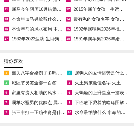
属马今年阴历10月结婚好吗 属马还有几年本命年结婚呢好吗
2015年属羊女孩一生运势 2015年属羊女2026年健康运好吗
11
12
卯兔入午年命理称「破太岁」。破，即损坏、破损、破裂，主好
本命年属马男款戴什么财神 本命年属马男士戴什么好一点
带有飒的女孩名字 女孩取名字带飒字有什么名字好听
13
14
事多磨，功败垂成，这种破败之气，专门针对合作事项与人际联
本命年马的风水布局 本命年马的佛像怎么摆放
1992年属猴男2026年桃花运 1992年属猴男2026年感情运如何
15
16
盟，让煮熟的鸭子飞走，让牢靠的关系生变。
1982年2023运势,生肖狗1982年2023运势
1991年属羊男2026年婚姻运势 1991年属羊男2026年感情运如何
17
18
值此流年属兔者在投资合伙领域需格外留神。看似完美的项目计
划，极可能在推进中途出现不可预见的纰漏，造成资金链断裂；
昔日的合伙人或好友，也可能因利益分配不均而反目成仇，凭借
猜你喜欢
过往经历 去判断决策，在此年往往失灵，必须打醒十二分精
韶关八字合婚例子多吗 韶关八字测风水
属狗人的爱情运势是什么意思 属狗的人爱情观
1
2
神，仔细核对每一份合同文书。
城隍爷灵签全部一百签 城隍爷灵签解签大全
火土男孩最佳名字 火土属性的字男孩名字有哪些
3
4
随破太岁而来的，还有感情上的裂痕，单身者看似桃花缤纷，实
家里有贵人相助的风水 家里有贵人是什么意思
天蝎座的上升星座一览表 天蝎座的上升星座查询
5
6
则多是镜花水月纠缠不清；已婚者易因家庭琐事与伴侣爆发冷
属羊水瓶男的优缺点 属羊水瓶座男生性格爱情观
下巴底下藏着的暗痣图解 下巴尖底下有痣代表什么
7
8
战，部分陈年旧账会被翻出来彻底清算，想在工作上寻求突破的
张三丰打一正确生肖是什么意思 张三丰是指什么生肖
水命最怕缺什么 水命的人忌什么
9
10
朋友，这年不宜进行大规模扩张，而应当采取守势，稳扎稳打，
将手头现有项目做精做细。