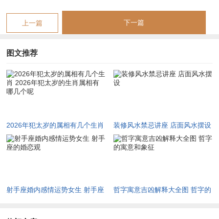
但来得快去得也快，所谓「财来财去一场空」，那在这种动荡中
守护财富安全成了第一要务，稍有不慎便会陷入入不敷出的窘
下一篇
上一篇
境。
想说感情关系维系。冲太岁之年最易爆发激烈争吵，小则意见不
图文推荐
合，大则分手离异，家庭内部也需注意长辈健康，尤其是心脑血
管旧疾，紧接着踏入丙午年属鼠者切记不要去太岁方正南与岁破
方正北动土装修，这两个方位的动荡磁场会加剧冲太岁的冲击
力，令运势急转直下，其作用之深远，贯穿整年不可不防。
2026年犯太岁的属相有几个生肖
装修风水禁忌讲座 店面风水摆设
害太岁暗中损坏，生肖牛运势小人作祟与信任危机
2026年犯太岁的生肖属相有哪几
丑牛遇午马，为「害太岁」，害，主陷害、侵害、暗害，代表着
个呢
损坏之力来源于暗处，让人防不胜防，相较于值、冲太岁的明显
动荡，害太岁更像是一剂慢性，无形中蚕食着福主的各种人际关
射手座婚内感情运势女生 射手座
哲字寓意吉凶解释大全图 哲字的
系。
的婚恋观
寓意和象征
由地支六害原理可知。丑午相害，多表现为口舌是非与恩将仇