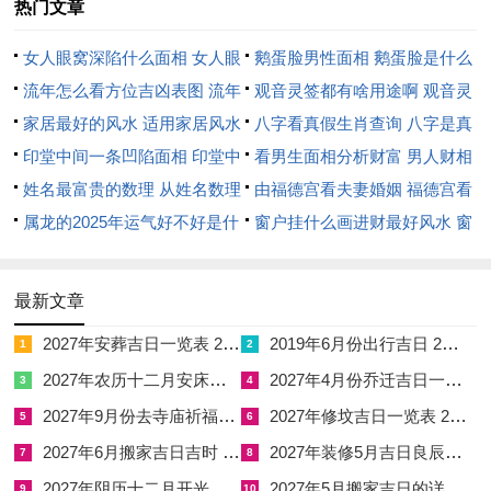
昌与平定意蕴的吉祥物请好安放于东北方文昌位，以利于稳定整
热门文章
年的智慧之根，但这与腰间的束缚之力并不冲突，两者内外协
女人眼窝深陷什么面相 女人眼
鹅蛋脸男性面相 鹅蛋脸是什么
作，从身外气场到个人意志构建立体防护。
窝深陷是短命相吗
流年怎么看方位吉凶表图 流年
脸型男性
观音灵签都有啥用途啊 观音灵
三、自刑交并：大年初一新阳催发着红衣
位置怎么看
家居最好的风水 适用家居风水
签全部签签词
八字看真假生肖查询 八字是真
印堂中间一条凹陷面相 印堂中
还是假
看男生面相分析财富 男人财相
「自刑太岁」是马年本命年最难捉摸的一道坎。所谓自刑，即自
间有条线沟好不好
姓名最富贵的数理 从姓名数理
从哪里看
由福德宫看夫妻婚姻 福德宫看
己与自己过不去，是内心矛盾、自我怀疑、决策失误的代名词，
看富豪
属龙的2025年运气好不好是什
配偶生肖
窗户挂什么画进财最好风水 窗
因为生年地支与流年地支相同，构成了午午自刑，就好比几位本
么意思 属龙2023年运势及运程
户适合挂什么画
领高强的骏马困于一室，相互踢咬，空耗精力。
2025年属龙人的全年运势
最新文章
此象极易引发的情绪低落、抑郁症兆或因一时意气造成官非口
舌，穿红系红的民俗，根本上是在借火行的红色来调与这种过度
2027年安葬吉日一览表 2027年12月安葬吉日一览表
2019年6月份出行吉日 2027年6月出行吉日一览表
1
2
的火性，取的是「同气相求，消散郁结」之意，基于此，大年初
2027年农历十二月安床吉日 2027年正月安床吉日吉时查询
2027年4月份乔迁吉日一览表 2027年4月乔迁吉日吉时查询
3
4
一清晨的「开门红」就显得极有有价值 。
2027年9月份去寺庙祈福的日子 2027年5月去寺庙吉日一览表
2027年修坟吉日一览表 2027年农历2月修坟吉日一览表
5
6
这一年第一天的日出之时当整理衣冠。将早已准备好的红腰带系
2027年6月搬家吉日吉时 2027年农历6月搬家吉日一览表
2027年装修5月吉日良辰查询表 2027年农历5月装修吉日一览表
7
8
在最内层衣物外，贴肤而戴，这一天的穿戴，切莫只将红腰带挂
2027年阴历十二月开光吉日 2027年12月开光吉日一览表
2027年5月搬家吉日的详细解释 2027年5月搬家吉日吉时查询
9
10