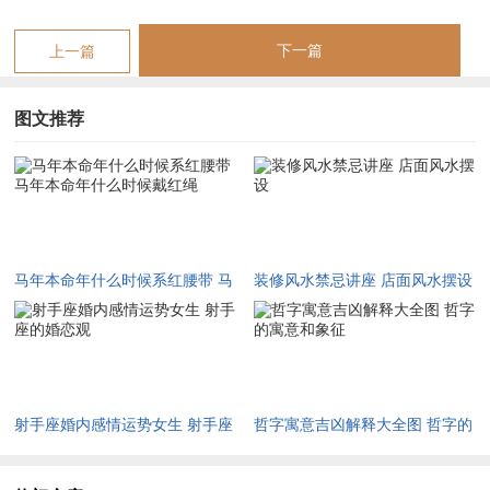
重重，裹足不前，而马肖自身喜动不喜静，在丙午年火上加火，
下一篇
上一篇
虽有冲劲，却极易在急躁中迷失方向，频繁碰壁。
除夕之夜不仅是民俗的大年节庆。更是命理学上「两年隔一宵」
图文推荐
的关键转折，随那一声辞旧的钟响，天地间的阴阳气场发生急遽
变化，旧岁退气，新年进气，若论红腰带的第二个关键佩戴节
点，当属除夕夜的亥子之交。
值此阴极阳生之时选定一条品质纯正的红布或绸缎，在进入新年
马年本命年什么时候系红腰带 马
装修风水禁忌讲座 店面风水摆设
子时的那一刻郑重系于腰间，这不只是是心理慰藉，从符号学角
年本命年什么时候戴红绳
度看腰带环绕腰腹，对应人体的坤土之象，土性敦厚，能伏火，
红色又能生土，以此固本培元。
即许多地方讲究红腰带内要衬祥安阁五帝钱或写有祈福语，同样
射手座婚内感情运势女生 射手座
哲字寓意吉凶解释大全图 哲字的
的道理，为了增强这股驱邪纳福且平衡「自刑」的力量，在进行
的婚恋观
寓意和象征
这场除夕仪式前，可预先将【祥安阁登榜扬名】此类带有深厚文