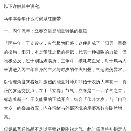
以下详解其中讲究。
马年本命年什么时候系红腰带
一、丙午流年：立春交运是能量转换的枢纽
「丙午年」干支皆火，火气极为旺盛，这便构成了「阳刃」重叠
的格局，阳刃，本是帝旺之极的标记，代表一种极致的力量，但
物极必反，过于刚猛则易折，主争斗、破耗与血光，对于属马人
来讲进入丙午年自身的午火与时岁的午火相叠，气运激荡异常。
以命理角度来看这种激烈的能量对冲并非始于农历大年初一，真
正的岁运交接点，在于「立春」节气，立春是二十四节气之首，
标志着新一年干支能量的正式开启，结合「伏吟太岁」与「自刑
太岁」的叠加效应，内在情绪与外部环境的摩擦系数会陡然增
高。
仅佩戴普通饰品不足以平稳这股刚锐之气。此时需借特别指定吉