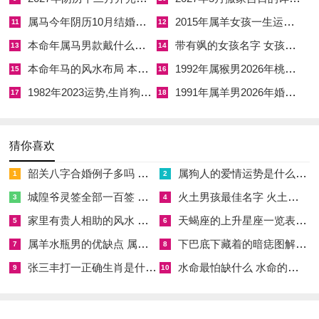
在外面沦为形式，皮肤是人体的第一道气脉磁场，贴肤而受，能
属马今年阴历10月结婚好吗 属马还有几年本命年结婚呢好吗
2015年属羊女孩一生运势 2015年属羊女2026年健康运好吗
11
12
最快地激荡周身气血，平复「自刑」带来的负向执念。
本命年属马男款戴什么财神 本命年属马男士戴什么好一点
带有飒的女孩名字 女孩取名字带飒字有什么名字好听
13
14
虽只是简单的布帛加身。但其有价值 在于用鲜艳的红色在心理
本命年马的风水布局 本命年马的佛像怎么摆放
1992年属猴男2026年桃花运 1992年属猴男2026年感情运如何
15
16
层面与身体层面同步建立起一道积极的暗示，仿佛为奔马套上华
1982年2023运势,生肖狗1982年2023运势
1991年属羊男2026年婚姻运势 1991年属羊男2026年感情运如何
17
18
丽的辔头，使其虽有力量却有所节制，能闻号令而行，不致于漫
无目的地狂奔至心疲力竭。
猜你喜欢
四、午午驱邪：正月择吉迎喜开启祥与年
韶关八字合婚例子多吗 韶关八字测风水
属狗人的爱情运势是什么意思 属狗的人爱情观
1
2
五、丙午养神：全年正日斋戒修整再系固
城隍爷灵签全部一百签 城隍爷灵签解签大全
火土男孩最佳名字 火土属性的字男孩名字有哪些
3
4
家里有贵人相助的风水 家里有贵人是什么意思
天蝎座的上升星座一览表 天蝎座的上升星座查询
既然系红腰带是为应对「值太岁」与「刑太岁」的流年特征，那
5
6
么这件事绝非一劳永逸，它需要在特别指定的时令反复强化，
属羊水瓶男的优缺点 属羊水瓶座男生性格爱情观
下巴底下藏着的暗痣图解 下巴尖底下有痣代表什么
7
8
2026年十二个月的流转中每逢午月的午日、农历五月俗称「毒
张三丰打一正确生肖是什么意思 张三丰是指什么生肖
水命最怕缺什么 水命的人忌什么
9
10
月」的日子里，午火之力达到极点，阳刃的凶性也可能被激发至
极点，在农历五月传统认为有五毒横行，人易生病，运气亦易受