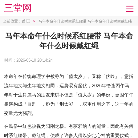
三堂网
首页
当前位置：
>
马年本命年什么时候系红腰带 马年本命年什么时候戴红绳
马年本命年什么时候系红腰带 马年本命
年什么时候戴红绳
时间：2026-05-10 20:14:24
本命年在传统命理学中被称为「值太岁」。又称「伏吟」，意指
流年地支与生年地支相同，运势易有起伏，2026年恰逢丙午马
年对于生肖属马的朋友来讲不仅是「值太岁」的年份，更因午午
相遇构成「自刑」，称为「刑太岁」，双重作用之下，这一年的
变量尤为强烈。
在民俗中红色被视为阳刚之极。有驱邪纳吉的能量，因此有关何
时系红腰带、戴红绳，便成了许多人借以安定心神的重要仪式，