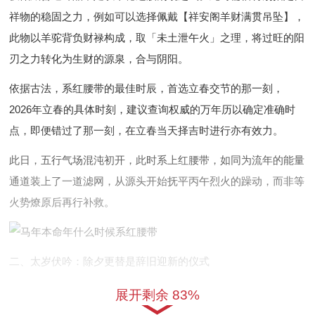
祥物的稳固之力，例如可以选择佩戴【祥安阁羊财满贯吊坠】，
此物以羊驼背负财禄构成，取「未土泄午火」之理，将过旺的阳
刃之力转化为生财的源泉，合与阴阳。
依据古法，系红腰带的最佳时辰，首选立春交节的那一刻，
2026年立春的具体时刻，建议查询权威的万年历以确定准确时
点，即便错过了那一刻，在立春当天择吉时进行亦有效力。
此日，五行气场混沌初开，此时系上红腰带，如同为流年的能量
通道装上了一道滤网，从源头开始抚平丙午烈火的躁动，而非等
火势燎原后再行补救。
二、太岁伏吟：除夕更替是辞旧迎新的仪式
「伏吟太岁」带来的并非是猛烈的冲击。更多的是一种胶着、停
展开剩余 83%
滞与反复之感，亦称「值太岁」，这种状态如同吟诵不止，心事