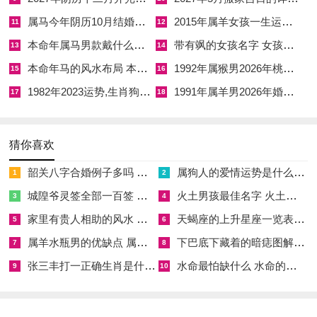
属马今年阴历10月结婚好吗 属马还有几年本命年结婚呢好吗
2015年属羊女孩一生运势 2015年属羊女2026年健康运好吗
11
12
以上八日之中尤以7月2日与7月9日最为属鸡者所宜；7月2日值
本命年属马男款戴什么财神 本命年属马男士戴什么好一点
带有飒的女孩名字 女孩取名字带飒字有什么名字好听
13
14
天德贵人临照，天德乃众吉神之首，主上天眷顾、消灾解难，丑
本命年马的风水布局 本命年马的佛像怎么摆放
1992年属猴男2026年桃花运 1992年属猴男2026年感情运如何
15
16
日与酉鸡成巳酉丑三合之局，气场圆融无碍，若双方八字喜火土
1982年2023运势,生肖狗1982年2023运势
1991年属羊男2026年婚姻运势 1991年属羊男2026年感情运如何
之气，是日缔结良缘，根基稳固，婚后多有贵人扶持。
17
18
7月9日司命星君与天喜星同值。天喜主喜气盈门，添丁进口，申
日与酉鸡虽非直接三合，然申酉同属金方，有同气相求之妙，且
猜你喜欢
此日不将神煞护持，百无禁忌，婚书契约能得长久；若八字中水
韶关八字合婚例子多吗 韶关八字测风水
属狗人的爱情运势是什么意思 属狗的人爱情观
1
2
木元素较重，亟需火土调候者，7月15日与7月18日皆是上选，
城隍爷灵签全部一百签 城隍爷灵签解签大全
火土男孩最佳名字 火土属性的字男孩名字有哪些
3
4
前者庚寅日柱金木相制，后者癸巳日柱水火既济，各有所宜；7
家里有贵人相助的风水 家里有贵人是什么意思
天蝎座的上升星座一览表 天蝎座的上升星座查询
5
6
月20日与7月23日则适合双方命局偏弱，喜得土金生扶者选用，
属羊水瓶男的优缺点 属羊水瓶座男生性格爱情观
下巴底下藏着的暗痣图解 下巴尖底下有痣代表什么
7
8
盖乙未，戊戌二日土气厚重，主根基安稳，家运绵长。
张三丰打一正确生肖是什么意思 张三丰是指什么生肖
水命最怕缺什么 水命的人忌什么
9
10
择吉既定，民俗禁忌尤不可轻忽，其一，七月二十四日之后为农
历七月民间素有***月之说阴气渐盛，虽黄历上或有嫁娶之日，