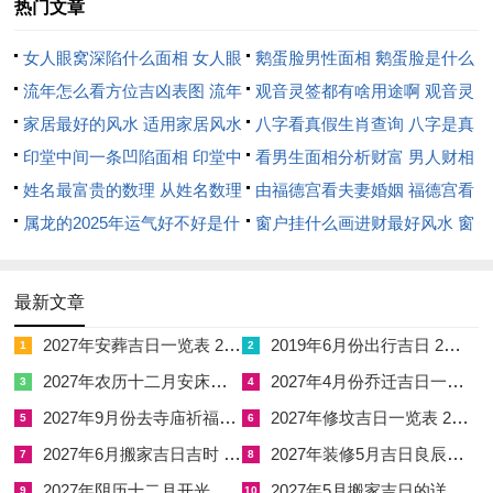
热门文章
日
十八
月丁丑日
德、宝光
嗣、祭祀
煞东
二
7月6
五月
丙午年甲午
天德、月
嫁娶、修造、动
冲猪
女人眼窝深陷什么面相 女人眼
鹅蛋脸男性面相 鹅蛋脸是什么
日
廿二
月辛巳日
德、三合
土、入宅
煞东
窝深陷是短命相吗
流年怎么看方位吉凶表图 流年
脸型男性
观音灵签都有啥用途啊 观音灵
三
7月9
五月
丙午年乙未
司命、天
嫁娶、祭祀、祈
冲虎
位置怎么看
家居最好的风水 适用家居风水
签全部签签词
八字看真假生肖查询 八字是真
日
廿五
月甲申日
喜、不将
福、求嗣
煞南
印堂中间一条凹陷面相 印堂中
还是假
看男生面相分析财富 男人财相
四
7月
六月
丙午年乙未
金匮、月
嫁娶、纳采、订
冲猴
间有条线沟好不好
姓名最富贵的数理 从姓名数理
从哪里看
由福德宫看夫妻婚姻 福德宫看
15日
初二
月庚寅日
空、母仓
盟、出行
煞北
看富豪
属龙的2025年运气好不好是什
配偶生肖
窗户挂什么画进财最好风水 窗
五
7月
六月
丙午年乙未
玉堂、天
嫁娶、求嗣、安
冲猪
么意思 属龙2023年运势及运程
户适合挂什么画
18日
初五
月癸巳日
后、生气
床、修造
煞东
2025年属龙人的全年运势
最新文章
六
7月
六月
丙午年乙未
不将、圣
嫁娶、出行、纳
冲牛
20日
初七
月乙未日
心、守日
财、交易
煞西
2027年安葬吉日一览表 2027年12月安葬吉日一览表
2019年6月份出行吉日 2027年6月出行吉日一览表
1
2
七
7月
六月
丙午年乙未
青龙、要
嫁娶、祭祀、结
冲龙
2027年农历十二月安床吉日 2027年正月安床吉日吉时查询
2027年4月份乔迁吉日一览表 2027年4月乔迁吉日吉时查询
3
4
23日
初十
月戊戌日
安、四相
网
煞北
2027年9月份去寺庙祈福的日子 2027年5月去寺庙吉日一览表
2027年修坟吉日一览表 2027年农历2月修坟吉日一览表
5
6
八
7月
六月
丙午年乙未
金匮、月
嫁娶、开市、安
冲猴
2027年6月搬家吉日吉时 2027年农历6月搬家吉日一览表
2027年装修5月吉日良辰查询表 2027年农历5月装修吉日一览表
7
8
27日
十四
月壬寅日
德、相日
床、入宅
煞北
2027年阴历十二月开光吉日 2027年12月开光吉日一览表
2027年5月搬家吉日的详细解释 2027年5月搬家吉日吉时查询
9
10