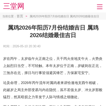
三堂网
首页
当前位置：
>
属鸡2026年阳历7月份结婚吉日 属鸡2026结婚最佳吉日
属鸡2026年阳历7月份结婚吉日 属鸡
2026结婚最佳吉日
时间：2026-05-10 20:30:40
岁在丙午，太岁临午火正南之位，天干丙火坐地支午火，火势炎
上如烈日当空，不可轻触。本年太岁位于正南，岁破则在正北，
三煞亦在北，择日与行事皆须避其锋芒，方保家宅安宁。
论及命理，2026年丙午流年对属鸡者来讲恰逢地支酉午相破，
此破岁之局主外部变易与内在隐忧，虽不若值太岁、冲太岁那般
猛烈，然其暗损之力常发于人际与情感之细微处。