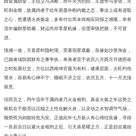
酉金属阴金，主信义与决断，而午火为烈阳，主虚华与变动，火
旺则金熔，故属鸡者于此年易显外刚内脆之态，事业上或有进取
之心，然遭遇火炎炼金，多有付出而未得相应回报之感慨，幸有
流年偏财星暗藏，财运尚存零星机缘，但需审慎把握，不可冒
进。
情感一途，天喜星时隐时现，受寡宿星遮蔽，良缘如沙里淘金，
已婚者须防因财帛之事争执，单身者宜于农历八月酉月月德照命
之时拓展社交，方位以西南坤宫最为有利；健康层面，火旺灼伤
肾水，容易有心神不宁、睡眠不济之症，农历五月、十一月尤须
留意。
综而言之，丙午流年于属鸡者乃火金相刑、真金火炼之年运势之
枢机在于能否以沉稳之土性化解火炎，以灵动之水智调节气场，
顺势而为则能转危为安。正值此年七月新人有心缔结良缘，寻得
一良辰吉日以避火金相刑之厄、引天喜星曜之力，正是趋吉避凶
的上乘心法。