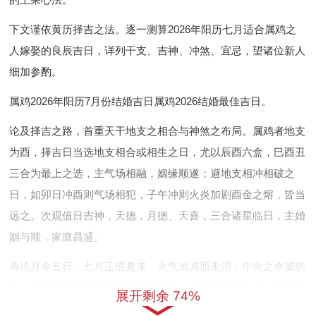
下文谨依黄历择吉之法。逐一测算2026年阳历七月适合属鸡之
人嫁娶的良辰吉日，详列干支、吉神、冲煞、宜忌，望诸位新人
细加参酌。
属鸡2026年阳历7月份结婚吉日属鸡2026结婚最佳吉日
。
论及择吉之路，首重天干地支之相合与神煞之布局。属鸡者地支
为酉，择吉日当选地支相合或相生之日，尤以辰酉六盒，巳酉丑
三合为最上之选，主气场相融，姻缘顺遂；避地支相冲相破之
日，如卯日冲酉则气场相犯，子午冲则火炎加剧酉金之熔，皆当
远之。次观值日吉神，天德，月德、天喜，三合诸星临日，主婚
姻与顺，家庭昌盛。
再论月令五行，七月正值夏末，火气虽减而未消，午火之余威犹
在，择日若能得水星润泽或金气相辅，以调候平衡火炎，则八字
展开剩余 74%
逢之愈显相得益彰；择吉还须兼顾双方生辰八字，避开刑冲之