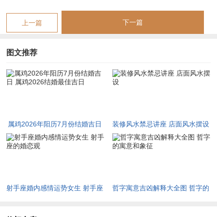
日，若有合婚之利则更添祥瑞。
下一篇
上一篇
需留意太岁方位在正南。岁破及三煞位均在正北，凡涉布置礼
堂、铺放新床，当避正北动土与安床，迎亲车队之路线亦应规避
图文推荐
正北方位，以保家宅无虞。
凡在2026年恰逢属马值太岁、属鼠冲太岁、属牛害太岁、属兔
破太岁之亲友，若有至亲位列其中主婚者不妨于婚礼前夕安放祥
安阁联吉锦袋于家中吉位，以借喜事之冲力化太岁之凶煞，变不
利为顺遂，使婚礼气场更加圆融祥与。
属鸡2026年阳历7月份结婚吉日
装修风水禁忌讲座 店面风水摆设
属鸡2026结婚最佳吉日
吉日
阳历
农历
干支
值日吉神
宜
冲煞
射手座婚内感情运势女生 射手座
哲字寓意吉凶解释大全图 哲字的
排序
日期
的婚恋观
寓意和象征
一
7月2
五月
丙午年甲午
天德、阴
嫁娶、祈福、求
冲羊