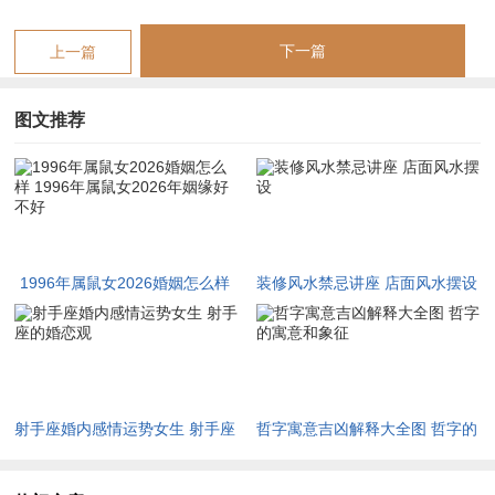
动骨的剧烈争吵，甚至演化为冷残暴的长期僵持。
下一篇
上一篇
那大耗星君驾临带来的不仅是金钱流失。更会抽走夫妻间多年积
累的温情存储，曾经默契的包容变为锱铢必较的算计，家宅能量
图文推荐
场中温暖黄色的光芒被灰暗的消耗性气流取代。
借岁破引发的「驿马」次生效应。部分属鼠女会萌生用距离逃避
矛盾的念头，诸如主动申请外派、久居娘家或刻意分房，这种空
间分隔短期看似缓与，实则在命盘夫妻宫埋下久离成疏的暗疾。
1996年属鼠女2026婚姻怎么样
装修风水禁忌讲座 店面风水摆设
尤须留神午年秋冬交替之际。子水临旺反激午火，此前压制的矛
1996年属鼠女2026年姻缘好不
盾将以更具摧毁性的形式卷土重来，过往轻易翻篇的旧账被岁破
好
凶性点燃，极易促成「破镜难圆」的操作性结局。
三、红鸾星难敌枭神夺食，情缘浮而难实
射手座婚内感情运势女生 射手座
哲字寓意吉凶解释大全图 哲字的
子鼠见午年原局暗合「红鸾」星动之象。这本是婚孕喜事频传的
的婚恋观
寓意和象征
吉兆，然而1996年丙子生人遇上2026丙午，运干双丙如炽热烈