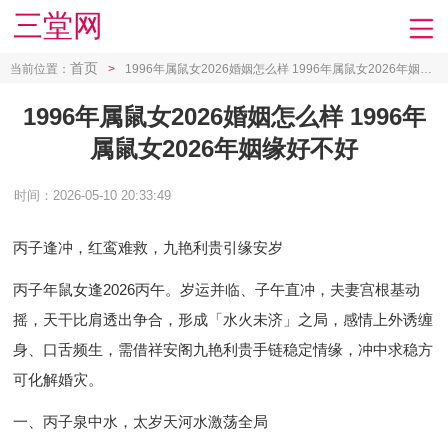
三堂网
首页
当前位置：
>
1996年属鼠女2026婚姻怎么样 1996年属鼠女2026年姻缘好不好
1996年属鼠女2026婚姻怎么样 1996年
属鼠女2026年姻缘好不好
时间：2026-05-10 20:33:49
丙子逢冲，红鸾难救，九艳利贵引缘安岁
丙子年鼠女逢2026丙午。岁运并临、子午直冲，夫妻宫根基动
摇，天干比肩透出争合，形成「水火未济」之局，感情上外诱缠
身、口舌频生，需借祥安阁九艳利贵手链稳定情缘，冲中求稳方
可化解婚灾。
一、丙子泉中水，太岁天河水激荡全局