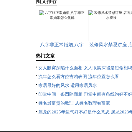
图文推荐
八字非正常婚姻,八字
装修风水禁忌讲座 
非正常婚姻怎么化解
面风水摆设
热门文章
女人眼窝深陷什么面相 女人眼窝深陷是短命相
流年怎么看方位吉凶表图 流年位置怎么看
家居最好的风水 适用家居风水
印堂中间一条凹陷面相 印堂中间有条线沟好不
姓名最富贵的数理 从姓名数理看富豪
属龙的2025年运气好不好是什么意思 属龙2023
及运程2025年属龙人的全年运势