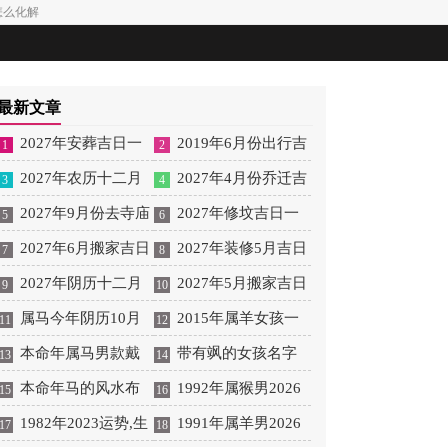
怎么化解
最新文章
2027年安葬吉日一
2019年6月份出行吉
1
2
览表 2027年12月安葬吉
2027年农历十二月
日 2027年6月出行吉日
2027年4月份乔迁吉
3
4
日一览表
安床吉日 2027年正月安
2027年9月份去寺庙
一览表
日一览表 2027年4月乔
2027年修坟吉日一
5
6
床吉日吉时查询
祈福的日子 2027年5月
2027年6月搬家吉日
迁吉日吉时查询
览表 2027年农历2月修
2027年装修5月吉日
7
8
去寺庙吉日一览表
吉时 2027年农历6月搬
2027年阴历十二月
坟吉日一览表
良辰查询表 2027年农历
2027年5月搬家吉日
9
10
家吉日一览表
开光吉日 2027年12月开
属马今年阴历10月
5月装修吉日一览表
的详细解释 2027年5月
2015年属羊女孩一
11
12
光吉日一览表
结婚好吗 属马还有几年
本命年属马男款戴
搬家吉日吉时查询
生运势 2015年属羊女
带有飒的女孩名字
13
14
本命年结婚呢好吗
什么财神 本命年属马男
本命年马的风水布
2026年健康运好吗
女孩取名字带飒字有什
1992年属猴男2026
15
16
士戴什么好一点
局 本命年马的佛像怎么
1982年2023运势,生
么名字好听
年桃花运 1992年属猴男
1991年属羊男2026
17
18