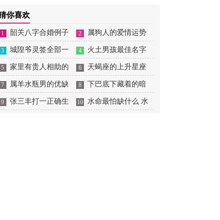
摆放
肖狗1982年2023运势
2026年感情运如何
年婚姻运势 1991年属羊
猜你喜欢
男2026年感情运如何
韶关八字合婚例子
属狗人的爱情运势
1
2
多吗 韶关八字测风水
城隍爷灵签全部一
是什么意思 属狗的人爱
火土男孩最佳名字
3
4
百签 城隍爷灵签解签大
家里有贵人相助的
情观
火土属性的字男孩名字
天蝎座的上升星座
5
6
全
风水 家里有贵人是什么
属羊水瓶男的优缺
有哪些
一览表 天蝎座的上升星
下巴底下藏着的暗
7
8
意思
点 属羊水瓶座男生性格
张三丰打一正确生
座查询
痣图解 下巴尖底下有痣
水命最怕缺什么 水
9
10
爱情观
肖是什么意思 张三丰是
代表什么
命的人忌什么
指什么生肖