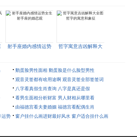
店
射手座婚内感情运势
哲字寓意吉凶解释大
女生 射手座的婚恋观
全图 哲字的寓意和象
征
吗
鹅蛋脸男性面相 鹅蛋脸是什么脸型男性
观音灵签都有啥用途啊 观音灵签全部签签词
八字看真假生肖查询 八字是真还是假
好
看男生面相分析财富 男人财相从哪里看
由福德宫看夫妻婚姻 福德宫看配偶生肖
年运势
窗户挂什么画进财最好风水 窗户适合挂什么画