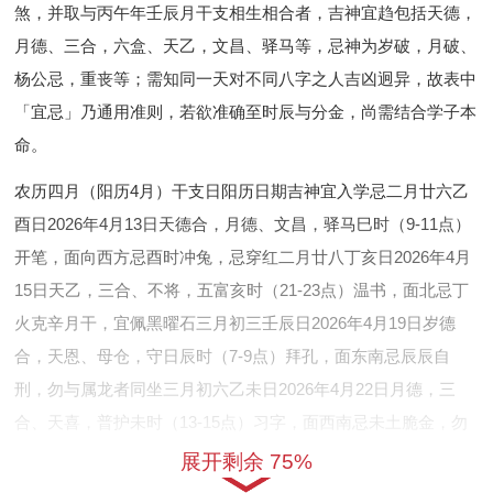
煞，并取与丙午年壬辰月干支相生相合者，吉神宜趋包括天德，
月德、三合，六盒、天乙，文昌、驿马等，忌神为岁破，月破、
杨公忌，重丧等；需知同一天对不同八字之人吉凶迥异，故表中
「宜忌」乃通用准则，若欲准确至时辰与分金，尚需结合学子本
命。
农历四月（阳历4月）干支日阳历日期吉神宜入学忌二月廿六乙
酉日2026年4月13日天德合，月德、文昌，驿马巳时（9-11点）
开笔，面向西方忌酉时冲兔，忌穿红二月廿八丁亥日2026年4月
15日天乙，三合、不将，五富亥时（21-23点）温书，面北忌丁
火克辛月干，宜佩黑曜石三月初三壬辰日2026年4月19日岁德
合，天恩、母仓，守日辰时（7-9点）拜孔，面东南忌辰辰自
刑，勿与属龙者同坐三月初六乙未日2026年4月22日月德，三
合、天喜，普护未时（13-15点）习字，面西南忌未土脆金，勿
用金属文具三月初八丁酉日2026年4月24日天德，文昌、福星，
展开剩余 75%
续世酉时（17-19点）复盘，面西忌冲卯，属兔者另择他日三月