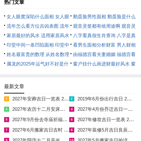
热门文章
乙未日未土脆金，若学子喜土则吉，喜金则滞，故脾虚湿重者慎
女人眼窝深陷什么面相 女人眼
鹅蛋脸男性面相 鹅蛋脸是什么
选；壬寅日寅木生火，火又生土，看似循环实则加剧火炎，仅宜
窝深陷是短命相吗
流年怎么看方位吉凶表图 流年
脸型男性
观音灵签都有啥用途啊 观音灵
八字金水极旺者用之。
位置怎么看
家居最好的风水 适用家居风水
签全部签签词
八字看真假生肖查询 八字是真
三、民俗禁忌与风水调与
印堂中间一条凹陷面相 印堂中
还是假
看男生面相分析财富 男人财相
间有条线沟好不好
姓名最富贵的数理 从姓名数理
从哪里看
由福德宫看夫妻婚姻 福德宫看
入学择日非独看黄历。居家与学堂之方位布置亦能改运。丙午年
看富豪
属龙的2025年运气好不好是什
配偶生肖
窗户挂什么画进财最好风水 窗
四月三煞在南，太岁在午，故家中南方忌动土，钉钉、敲打，尤
么意思 属龙2023年运势及运程
户适合挂什么画
不可在南方摆放红色物件或加热电器，否则激怒岁神，主学子头
2025年属龙人的全年运势
痛，失眠、与师长顶撞。若书房恰在住宅南方，则需用黑色窗
最新文章
帘，放置一盆清水或铜质摆件，以金生水，水克火。
2027年安葬吉日一览表 2027年12月安葬吉日一览表
2019年6月份出行吉日 2027年6月出行吉日一览表
1
2
太岁方宜静不宜动。年初可在正南贴「太岁镇守」符或摆放祥安
2027年农历十二月安床吉日 2027年正月安床吉日吉时查询
2027年4月份乔迁吉日一览表 2027年4月乔迁吉日吉时查询
3
4
阁五帝钱，又辰月之天德方在西北（戌位），可于书桌西北角供
2027年9月份去寺庙祈福的日子 2027年5月去寺庙吉日一览表
2027年修坟吉日一览表 2027年农历2月修坟吉日一览表
5
6
奉文昌帝君或摆放四支毛笔、一座水晶塔，每日酉时（17-19
2027年6月搬家吉日吉时 2027年农历6月搬家吉日一览表
2027年装修5月吉日良辰查询表 2027年农历5月装修吉日一览表
7
8
点）点一盏黄灯，取土金相生之意；以下禁忌条目，条条应验，
2027年阴历十二月开光吉日 2027年12月开光吉日一览表
2027年5月搬家吉日的详细解释 2027年5月搬家吉日吉时查询
9
10