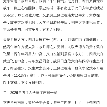
尤须留意「辰辰自刑」跟着「午午自刑」之月日。若日支再逢辰
或午，则主心性固执、学业停滞，常有命主于此日入学后成绩起
伏不定，师长劝诫无效。又辰月三煞位在南方巳午未，太岁在
午，故午方双重犯煞，入学当日若择午日，则冲太岁兼犯三煞，
主师长失与、同窗争斗，宜避之则安。
天德月德之方，四月天德在壬（西北），月德在丙（南偏东），
然丙午年午方犯太岁，故月德之力受损，尤以天德方为贵；紫白
飞星：丙午年四昌入中宫，八白左辅到震宫（东方），四月六白
武曲飞临中宫，与年文昌同宫，故择日宜取六白与四绿相生之时
辰，即金生水、水生木之连环，三煞位在南，故入学仪式不可在
午时（11-13点）举行，亦不可面南而坐，否则易招口舌是非。
以上玄机，下文逐日剖断。
二、2026年四月入学黄道吉日一览
下表所列吉日，皆经子平合参，避开了四废，往亡、上朔等凶