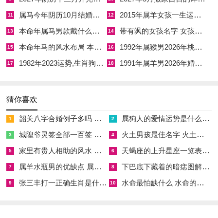
切勿轻忽。
属马今年阴历10月结婚好吗 属马还有几年本命年结婚呢好吗
2015年属羊女孩一生运势 2015年属羊女2026年健康运好吗
11
12
其一，入学当日忌食牛肉，狗肉或马肉；丙午年午属马，食马肉
本命年属马男款戴什么财神 本命年属马男士戴什么好一点
带有飒的女孩名字 女孩取名字带飒字有什么名字好听
13
14
冲犯岁君，牛肉属土，辰月土旺再食土，则土厚埋智，学子当日
本命年马的风水布局 本命年马的佛像怎么摆放
1992年属猴男2026年桃花运 1992年属猴男2026年感情运如何
15
16
必昏沉欲睡，背诵转瞬即忘；其二，忌穿大红，紫色、橙色衣
1982年2023运势,生肖狗1982年2023运势
1991年属羊男2026年婚姻运势 1991年属羊男2026年感情运如何
17
18
物，火旺之岁再加火色，火炎克金，金主肺与声带，易造成咳嗽
失声，课堂发言结巴；宜穿黑色，深蓝、白色，浅灰，黑属水可
制火，白属金可生水。
猜你喜欢
韶关八字合婚例子多吗 韶关八字测风水
属狗人的爱情运势是什么意思 属狗的人爱情观
其三，入学途中忌路过寺庙、殡仪馆或正在施工之地。寺庙阴气
1
2
重，火年火月遇阴则成燥热之邪，学子易做噩梦；施工地动土犯
城隍爷灵签全部一百签 城隍爷灵签解签大全
火土男孩最佳名字 火土属性的字男孩名字有哪些
3
4
土府，主注意力涣散，若无法绕行，则需在书包内放一包朱砂
家里有贵人相助的风水 家里有贵人是什么意思
天蝎座的上升星座一览表 天蝎座的上升星座查询
5
6
（红纸包裹）或随身携带铜钱五枚。其四，入学当日清晨，家长
属羊水瓶男的优缺点 属羊水瓶座男生性格爱情观
下巴底下藏着的暗痣图解 下巴尖底下有痣代表什么
7
8
不可争吵、责骂孩子。辰月为天罗，争吵则罗网收紧，主孩子入
张三丰打一正确生肖是什么意思 张三丰是指什么生肖
水命最怕缺什么 水命的人忌什么
9
10
学后畏学、逃课；应先让孩子饮一杯温蜂蜜水（甜属土，润
燥），再在左手腕系五色丝线（青赤黄白黑，对应五行流转），