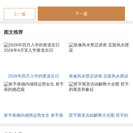
十一庚子日2026年4月27日天乙，六盒、金匮，解神子时（23-1
下一篇
上一篇
点）默诵，面北忌子午冲，不可向南坐三月十三壬寅日2026年4
月29日岁德，三合、驿马，王日寅时（3-5点）晨读，面东北忌
图文推荐
寅申冲，勿放剪刀在桌。
上表所列吉日，以乙酉日最为上吉。乙木坐酉金，乙为花草柔
木，酉为辛金，金雕木秀，主聪慧而守规矩；且乙酉日天德合、
月德双德同临，文昌星入命，驿马动则思维敏捷。然酉与辰月之
酉合，与年支午火无冲，唯需注意若学子八字日支为卯，则卯酉
2026年四月入学的黄道吉日
装修风水禁忌讲座 店面风水摆设
冲，反成心神不宁，此日反不宜。
2026年4月宜入学黄道吉日
丁亥日水火既济，丁火为灯烛之光，亥水为天河之雨，火不烈而
水不涸，最利治学专注，壬辰日虽逢自刑，但岁德合化解，辰中
乙木得壬水滋养，若学子八字火旺无水，此日可借水润燥，庚子
射手座婚内感情运势女生 射手座
哲字寓意吉凶解释大全图 哲字的
日子水冲午火，乃以水制火之妙，然冲则动，主转学、换班或新
的婚恋观
寓意和象征
环境适应快，但内心易有不安，需家长安抚。