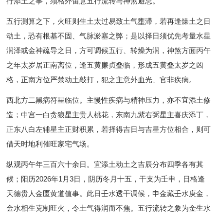
行添土之事，须格外留意五行流转与神煞避忌。
五行测算之下，火旺则生土太过易致土气壅滞，若再逢燥土之日
动土，恐有根基不固、气脉淤塞之弊；是以择日须优先考量水星
润泽或金神疏导之日，方可调候五行、转燥为润，神煞方面丙午
之年太岁居正南离位，逢五黄廉贞叠临，形成五黄叠太岁之凶
格，正南方位严禁动土敲打，犯之主意外血光、官非疾病。
西北方二黑病符星临位。主慢性疾病与精神压力，亦不宜添土修
造；中宫一白贪狼星主贵人桃花，东南九紫右弼星主喜庆添丁，
正东八白左辅星主正财积累，若择得吉日与吉星方位相合，则可
借天时地利催旺家宅气场。
纵观丙午年三百六十余日。宜添土动土之吉辰分布四季各有其
候；阳历2026年1月3日，阴历冬月十五，干支为壬申，日格逢
天德贵人金匮黄道值事。此日壬水透干调候，申金藏壬水庚金，
金水相生克制旺火，令土气得润而不焦。五行流转之象为金生水