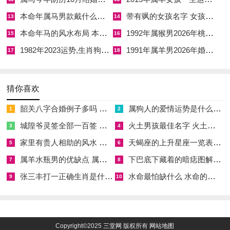
护佑，主家宅兴旺、人丁平安。癸巳干支暗合水火相济之妙，于
本命年属马男款戴什么财神 本命年属马男士戴什么好一点
带有飒的女孩名字 女孩取名字带飒字有什么名字好听
13
14
丙午火旺之年尤为难得，恰似久旱逢甘霖，焦土得润则生机勃
本命年马的风水布局 本命年马的佛像怎么摆放
1992年属猴男2026年桃花运 1992年属猴男2026年感情运如何
15
16
发，五行生克链条为水润土→土生金→金生水，循环往复而气脉
1982年2023运势,生肖狗1982年2023运势
1991年属羊男2026年婚姻运势 1991年属羊男2026年感情运如何
17
18
不衰。
宜动土，入宅、安床，出行、订婚。忌作梁，造庙，冲煞冲猪煞
猜你喜欢
东，生肖属猪者宜避之，吉时以巳时九时至十一时，午时十一时
至十三时为佳。
韶关八字合婚例子多吗 韶关八字测风水
属狗人的爱情运势是什么意思 属狗的人爱情观
1
2
城隍爷灵签全部一百签 城隍爷灵签解签大全
火土男孩最佳名字 火土属性的字男孩名字有哪些
3
4
丙午添土忌避冲刑之辨
家里有贵人相助的风水 家里有贵人是什么意思
天蝎座的上升星座一览表 天蝎座的上升星座查询
5
6
流年丙午，午午自刑主情绪反复、事多波折；生肖属马者适逢本
属羊水瓶男的优缺点 属羊水瓶座男生性格爱情观
下巴底下藏着的暗痣图解 下巴尖底下有痣代表什么
7
8
命之年值太岁，又兼自刑，若于丙午年行添土动土，须格外审慎
张三丰打一正确生肖是什么意思 张三丰是指什么生肖
水命最怕缺什么 水命的人忌什么
9
10
择日，午火旺盛之年属马者命局火势本已偏亢，再逢添土之事，
土又泄火生金，五行流转间易出现气机紊乱；若家宅有属马之人
添土之日须避开午月午日，即阳历六月与地支逢午之日，方免自
Copyright©2025
三堂网
版权所有
网站地图
刑加剧。