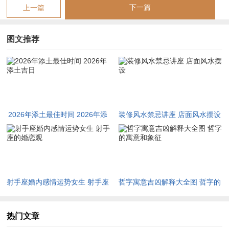
下一篇
上一篇
阳历2026年8月9日，阴历七月初七，干支为丁巳，明堂黄道，
且逢天赦大吉之日；天赦者，天帝赦免众生罪过之辰，百无禁
图文推荐
忌，万事皆宜，此日丁火透干、巳火当令，然明堂黄道为吉星临
照，天赦之气更可化解冲煞。
五行之中火旺生土。而天赦之日天地灵气贯通，使土气得天德滋
养而不致焦枯，宜动土，修造、祈福，入宅、祭祀，出行，忌无
重大忌讳，冲煞冲猪煞东，生肖属猪者此日宜暂避，吉时以巳时
2026年添土最佳时间 2026年添
装修风水禁忌讲座 店面风水摆设
九时至十一时，午时十一时至十三时为先。尤须留意的是天赦日
土吉日
虽大吉，若家主八字忌火，仍须以水德之物调与。
射手座婚内感情运势女生 射手座
哲字寓意吉凶解释大全图 哲字的
阳历2026年9月25日，阴历八月十五，干支为辛巳，金匮黄道，
的婚恋观
寓意和象征
中秋月圆之日，此日辛金透出泄土生水，巳火虽存而有金水制
热门文章
衡，火不亢烈、土不壅塞；辛巳干支暗合金火相制之象，金匮星