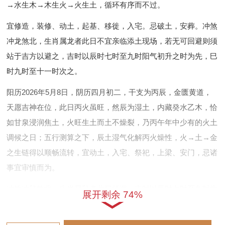
→水生木→木生火→火生土，循环有序而不过。
宜修造，装修、动土，起基、移徙，入宅。忌破土，安葬。冲煞
冲龙煞北，生肖属龙者此日不宜亲临添土现场，若无可回避则须
站于吉方以避之，吉时以辰时七时至九时阳气初升之时为先，巳
时九时至十一时次之。
阳历2026年5月8日，阴历四月初二，干支为丙辰，金匮黄道，
天愿吉神在位，此日丙火虽旺，然辰为湿土，内藏癸水乙木，恰
如甘泉浸润焦土，火旺生土而土不燥裂，乃丙午年中少有的火土
调候之日；五行测算之下，辰土湿气化解丙火燥性，火→土→金
之生链得以顺畅流转，宜动土，入宅、祭祀，上梁、安门，忌诸
事宜审慎而为。
冲煞冲鼠煞北，生肖属鼠者此日须避。吉时以辰时七时至九时为
展开剩余 74%
最，巳时九时至十一时次之，午时十一时至十三时亦可，常有命
主于此日添土后家运渐旺，盖因天愿吉神临照，所求多能如愿。