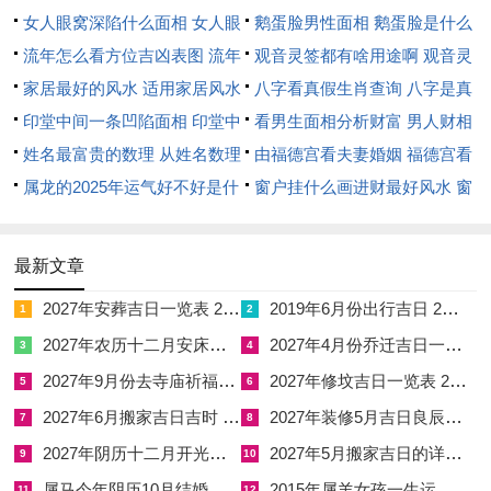
镇守财库，于添土动工尤利家宅财运根基。
女人眼窝深陷什么面相 女人眼
鹅蛋脸男性面相 鹅蛋脸是什么
五行流转之间，火→土→金→水四象贯通，气脉顺畅；宜动土，
窝深陷是短命相吗
流年怎么看方位吉凶表图 流年
脸型男性
观音灵签都有啥用途啊 观音灵
修造、拆卸，安门、竖柱，忌安葬，开仓。冲煞冲猪煞东，生肖
位置怎么看
家居最好的风水 适用家居风水
签全部签签词
八字看真假生肖查询 八字是真
属猪者此日不宜近前，吉时以辰时七时至九时，巳时九时至十一
印堂中间一条凹陷面相 印堂中
还是假
看男生面相分析财富 男人财相
时为佳，午时十一时至十三时亦可。
间有条线沟好不好
姓名最富贵的数理 从姓名数理
从哪里看
由福德宫看夫妻婚姻 福德宫看
看富豪
属龙的2025年运气好不好是什
配偶生肖
窗户挂什么画进财最好风水 窗
阳历2026年11月8日，阴历十月初一，干支为戊辰，司命黄道，
么意思 属龙2023年运势及运程
户适合挂什么画
月建之日，此日戊土辰土叠临，土气厚重，司命星君主寿命与福
2025年属龙人的全年运势
禄，于家宅根基之事尤为相宜。戊辰双土虽厚，然辰为水库，内
最新文章
藏癸水，水土相涵则根基稳固，恰合添土奠基之本意。五行之中
2027年安葬吉日一览表 2027年12月安葬吉日一览表
2019年6月份出行吉日 2027年6月出行吉日一览表
1
2
土旺生金，金复生水，气机流转而不凝滞；宜动土，修造、祭
2027年农历十二月安床吉日 2027年正月安床吉日吉时查询
2027年4月份乔迁吉日一览表 2027年4月乔迁吉日吉时查询
3
4
祀，上梁，忌无大忌，冲煞冲狗煞南，生肖属狗者此日宜避。吉
2027年9月份去寺庙祈福的日子 2027年5月去寺庙吉日一览表
2027年修坟吉日一览表 2027年农历2月修坟吉日一览表
5
6
时以辰时七时至九时，巳时九时至十一时为先。
2027年6月搬家吉日吉时 2027年农历6月搬家吉日一览表
2027年装修5月吉日良辰查询表 2027年农历5月装修吉日一览表
7
8
阳历2026年12月25日，阴历十一月十七，干支为癸巳，青龙黄
2027年阴历十二月开光吉日 2027年12月开光吉日一览表
2027年5月搬家吉日的详细解释 2027年5月搬家吉日吉时查询
9
10
道，此日癸水透干，巳火在地，水火既济而土得润泽，青龙吉星
属马今年阴历10月结婚好吗 属马还有几年本命年结婚呢好吗
2015年属羊女孩一生运势 2015年属羊女2026年健康运好吗
11
12