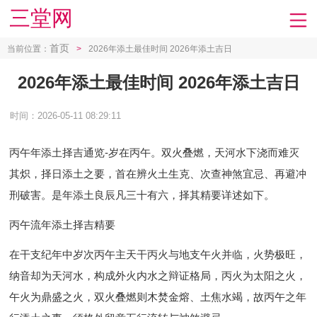
三堂网
首页
当前位置：
>
2026年添土最佳时间 2026年添土吉日
2026年添土最佳时间 2026年添土吉日
时间：2026-05-11 08:29:11
丙午年添土择吉通览-岁在丙午。双火叠燃，天河水下浇而难灭
其炽，择日添土之要，首在辨火土生克、次查神煞宜忌、再避冲
刑破害。是年添土良辰凡三十有六，择其精要详述如下。
丙午流年添土择吉精要
在干支纪年中岁次丙午主天干丙火与地支午火并临，火势极旺，
纳音却为天河水，构成外火内水之辩证格局，丙火为太阳之火，
午火为鼎盛之火，双火叠燃则木焚金熔、土焦水竭，故丙午之年