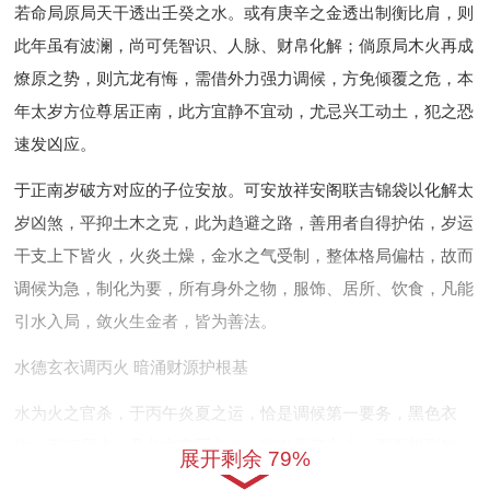
若命局原局天干透出壬癸之水。或有庚辛之金透出制衡比肩，则
此年虽有波澜，尚可凭智识、人脉、财帛化解；倘原局木火再成
燎原之势，则亢龙有悔，需借外力强力调候，方免倾覆之危，本
年太岁方位尊居正南，此方宜静不宜动，尤忌兴工动土，犯之恐
速发凶应。
于正南岁破方对应的子位安放。可安放祥安阁联吉锦袋以化解太
岁凶煞，平抑土木之克，此为趋避之路，善用者自得护佑，岁运
干支上下皆火，火炎土燥，金水之气受制，整体格局偏枯，故而
调候为急，制化为要，所有身外之物，服饰、居所、饮食，凡能
引水入局，敛火生金者，皆为善法。
水德玄衣调丙火 暗涌财源护根基
水为火之官杀，于丙午炎夏之运，恰是调候第一要务，黑色衣
物，五行属水，乃北方寒冥之色，能引天河之水，灭无根烈焰，
展开剩余 79%
肖马本命年衣橱之中宜备玄黑深沉之服，贴身穿戴，尤以袜履为