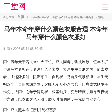
三堂网
首页
当前位置：
>
马年本命年穿什么颜色衣服合适 本命年马年穿什么颜色衣服好
马年本命年穿什么颜色衣服合适 本命年
马年穿什么颜色衣服好
时间：2026-05-11 08:30:45
丙午流年天干丙火坐午火正位。双火同辉，势成燎原，值年太岁
与属马本命相逢，命局即入值太岁、复逢午午自刑之局，值太岁
者，主运势多舛，阻滞频生；自刑者，乃自身气场相搏，易生无
明烦恼、自困愁城之象，火旺无制则心浮气躁，比肩成党则争夺
难免，故丙午之年于肖马者，根基动摇，变数暗藏，须寻五行调
与之路，以衣饰之色为引，顺天时而调候，平亢燥而安身心。
丙午双火照本命 值刑并见根基摇