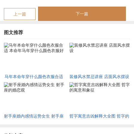
佳，取其离火南位，引水济之象，黑非晦暗，乃韬光养晦，收敛
下一篇
上一篇
锋芒。
比肩夺财之运，黑色在身，取水克火为官，即是以规则、自律、
图文推荐
冷静克制盲动与竞争，商谈签约之时或是投资决断场合，着黑色
衬衫、外套，可令心神沉定，免于冲动，识破陷阱，此即官星制
劫护财之理。
水亦主智慧、流动，黑色入局，能旺智水，生慧光，化解自刑所
致之思维困局，常有马人生性豪爽，行事雷厉风行，丙午年则易
马年本命年穿什么颜色衣服合适
装修风水禁忌讲座 店面风水摆设
流于刚愎自用，听不得逆耳之言，此时若有水德调燮，则刚中带
本命年马年穿什么颜色衣服好
柔，知进退，明得失。
然水亦不可过旺，若命局本就水多火弱，为身弱财旺之格，逢丙
午火年本为帮扶，若再见黑水满身，反成官杀混杂，压力倍增，
射手座婚内感情运势女生 射手座
哲字寓意吉凶解释大全图 哲字的
畏首畏尾，错失良机。
的婚恋观
寓意和象征