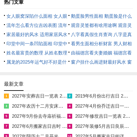
热门文章
故当审察自身命盘。若生于秋冬，八字寒湿，马年虽值太岁，反
为暖局之机，若一味用黑，则木火之气被抑，生机不显，唯有夏
女人眼窝深陷什么面相 女人眼
鹅蛋脸男性面相 鹅蛋脸是什么
火炎炎，或是命带巳午未成方局者，方可以玄水之色大用特用。
窝深陷是短命相吗
流年怎么看方位吉凶表图 流年
脸型男性
观音灵签都有啥用途啊 观音灵
尤以庚午，甲午年生人金木为财为官。火旺金溶，木焚之时黑色
位置怎么看
家居最好的风水 适用家居风水
签全部签签词
八字看真假生肖查询 八字是真
乃救局之关键，除衣衫外，墨玉，黑曜石、黑碧玺等饰品，亦能
印堂中间一条凹陷面相 印堂中
还是假
看男生面相分析财富 男人财相
引水化火，可佩于腰间，或为手串，取其黑水润下，护住肾元，
间有条线沟好不好
姓名最富贵的数理 从姓名数理
从哪里看
由福德宫看夫妻婚姻 福德宫看
稳固根基，太岁方在午，午属离火，黑水之用，即是以坎水制离
看富豪
属龙的2025年运气好不好是什
配偶生肖
窗户挂什么画进财最好风水 窗
火，此为天人合一，借地理五行调衡命理之妙法。
么意思 属龙2023年运势及运程
户适合挂什么画
2025年属龙人的全年运势
最新文章
2027年安葬吉日一览表 2027年12月安葬吉日一览表
2019年6月份出行吉日 2027年6月出行吉日一览表
金辉敛焰旺财官 白黄相济事业兴
1
2
2027年农历十二月安床吉日 2027年正月安床吉日吉时查询
2027年4月份乔迁吉日一览表 2027年4月乔迁吉日吉时查询
3
4
火旺之局，克金最甚，金为马人之财源，亦为事业之星，丙午比
2027年9月份去寺庙祈福的日子 2027年5月去寺庙吉日一览表
2027年修坟吉日一览表 2027年农历2月修坟吉日一览表
5
6
肩争财，财星受损，故须以金为用，壮其财气，以土为辅，泄火
2027年6月搬家吉日吉时 2027年农历6月搬家吉日一览表
2027年装修5月吉日良辰查询表 2027年农历5月装修吉日一览表
7
8
生金，通其关窍，白色在五行属金，金色亦同，米白、银灰、杏
2027年阴历十二月开光吉日 2027年12月开光吉日一览表
2027年5月搬家吉日的详细解释 2027年5月搬家吉日吉时查询
色皆入此列，于肖马者本命年衣饰添金，是直接补益被火灼伤的
9
10