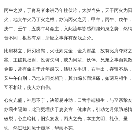
丙午之岁，于肖马者来讲乃年柱伏吟，太岁当头，天干丙火为阳
火，地支午火乃丁火之根，亦为丙火之刃，甲午，丙午、戊午，
庚午、壬午，五类午马命主，入此流年皆感烈焰灼身之势，然纳
音不同，根基有别，所应之事亦有深浅之分。
比肩林立，阳刃出鞘，火旺则克金，金为财星，故有比肩夺财之
兆，主破耗损财、投资失利，或为同辈、伙伴、兄弟之事而耗散
金银，常有命主于此年感叹，钱财左手进，右手出，存留不易，
又午午自刑，乃地支同类相刑，其力绵长而深痛，如两马相争，
互不相让，伤人亦自伤。
心火亢盛，神思不宁，决策易冲动，口舌争端频生，与至亲挚友
亦易生隔阂，此刑更埋伏于妻妾宫、健康宫，引动之月须防感情
破裂，心血暗耗，旧疾复发，丙火之光，本主文明、礼仪、呈
现，然过旺则流于虚浮，华而不实。