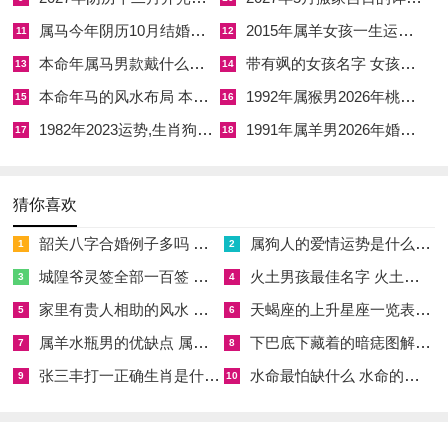
财星。
属马今年阴历10月结婚好吗 属马还有几年本命年结婚呢好吗
2015年属羊女孩一生运势 2015年属羊女2026年健康运好吗
11
12
本命年属马男款戴什么财神 本命年属马男士戴什么好一点
带有飒的女孩名字 女孩取名字带飒字有什么名字好听
13
14
面试，述职、冀望升迁之际。穿着白色，米色正装，手持白色或
本命年马的风水布局 本命年马的佛像怎么摆放
1992年属猴男2026年桃花运 1992年属猴男2026年感情运如何
15
16
金属材质之公文包，能增旺官星财气，令事业机遇不被烈火所
1982年2023运势,生肖狗1982年2023运势
1991年属羊男2026年婚姻运势 1991年属羊男2026年感情运如何
化，金主决断，又能制木，若流年引动命局甲乙木印星过旺而生
17
18
身太过使人慵懒依赖，不切实际，金之肃杀则可斩断情丝，催人
奋进。
猜你喜欢
五行流转最忌堵塞。火旺直接克金，金若弱而无力，财源断绝，
韶关八字合婚例子多吗 韶关八字测风水
属狗人的爱情运势是什么意思 属狗的人爱情观
1
2
收入锐减，此时需土来通关，黄色、棕色衣物，五行属土，土能
城隍爷灵签全部一百签 城隍爷灵签解签大全
火土男孩最佳名字 火土属性的字男孩名字有哪些
3
4
泄火之旺气，转而生金，使干支流转有情，化忌为喜，此即火生
家里有贵人相助的风水 家里有贵人是什么意思
天蝎座的上升星座一览表 天蝎座的上升星座查询
5
6
土→土生金之链条，将过旺的比劫之火，化为食伤之土，再生出
属羊水瓶男的优缺点 属羊水瓶座男生性格爱情观
下巴底下藏着的暗痣图解 下巴尖底下有痣代表什么
7
8
财星之金。
张三丰打一正确生肖是什么意思 张三丰是指什么生肖
水命最怕缺什么 水命的人忌什么
9
10
食伤主才华、技艺、口才、生财之路。肖马者丙午年若能在专业
领域深耕，发挥奇思妙想，便可用技艺生财，以智慧化解劫难，