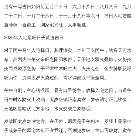
另有一等吉日如阳历五月二十日，六月十八日、八月八日，九月
二十二日、十月二十六日，十一月十八日等六日，择日入宅若能
避冲煞，合命主，则家宅兴旺，人事顺遂。
2026年入宅最旺日子黄道吉日
对于丙午马年入宅择日。其理深矣。本年干支丙午，纳音天河水
命，然丙火坐午火帝旺之阳刃极位，天干地支双火叠燃，火势炎
炎而成燎原之势，子平术中木旺生火，火炎克金，金主肺肠及呼
吸为你，流年太岁火势过烈，需水调候以平衡全局。
午午自刑，主心绪浮躁、易有口舌纷争，故择入宅之日，当避午
日午时以防火上浇油，太岁坐镇正南离宫，岁破踞守正北坎位，
三煞凶星暗伏北方水地，水火交战之象隐现。
岁破即太岁对冲之方。在子位，原因是子午相冲，罗经上显示坐
子或兼子的屋宅本年不宜乔迁，否则犯岁破，主口舌破财。寅午