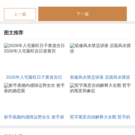
入宅若择辰日或申子辰三合水局之日，主水火既济，家宅安宁。
四月建巳，巳亥相冲，忌择亥日；亦忌寅日，因寅巳申三刑；可
下一篇
上一篇
考虑酉日或丑日，因巳酉丑三合金局，午月建午，岁君同宫，火
势最旺，若命主八字忌火，此月入宅当格外谨慎，务必择水旺之
图文推荐
日方可缓冲。
未月建未，未为燥土，内藏丁火，虽能泄火，然燥性未改，宜择
水日或金日以润局；申月建申，申子辰三合水局，正是调候丙午
年火旺的最佳时机，此月入宅若能择申日或子日，则金水相生，
制火有功，家运昌隆。酉月建酉，巳酉丑三合金局，金能生水，
2026年入宅最旺日子黄道吉日
装修风水禁忌讲座 店面风水摆设
间接制火，此月入宅亦属上乘，戌月建戌，寅午戌三合火局，火
2026年入宅最旺吉日老黄历
势复炽，非上选。
亥月建亥，亥卯未三合木局，木又生火，循环往复，择日须格外
讲究；子月建子，子午相冲，即岁破月此月入宅大忌，若不得已
射手座婚内感情运势女生 射手座
哲字寓意吉凶解释大全图 哲字的
而为之，须择天德合、月德合等大吉神庇护之日，并严谨避冲。
的婚恋观
寓意和象征
丑月建丑，巳酉丑金局，金水得令，年终入宅，最利收束全年来