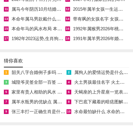
吉时普通不过午时因午时为至阳。阳极则阴生，未时阴生，午时
属马今年阴历10月结婚好吗 属马还有几年本命年结婚呢好吗
2015年属羊女孩一生运势 2015年属羊女2026年健康运好吗
11
12
过后不宜再作入宅吉时。若家主日主为庚辛金，逢丙午官杀混杂
本命年属马男款戴什么财神 本命年属马男士戴什么好一点
带有飒的女孩名字 女孩取名字带飒字有什么名字好听
13
14
之年搬迁宜选水旺之日的金匮时或司命时借水制火护金；若日主
本命年马的风水布局 本命年马的佛像怎么摆放
1992年属猴男2026年桃花运 1992年属猴男2026年感情运如何
15
16
为壬癸水，遇火旺流年反成财官相生之局，可选木火通明之吉时
1982年2023运势,生肖狗1982年2023运势
1991年属羊男2026年婚姻运势 1991年属羊男2026年感情运如何
17
18
以助运程。
在具体的宜忌事项中入宅之日宜祭祀，祈福、安香，出火，以敬
猜你喜欢
告天地祖先，安奉灶神香火，使新宅有主，家运有根。宜安床，
择吉时安置主卧床铺，主夫妻与睦，身体健康。宜纳财，开市、
韶关八字合婚例子多吗 韶关八字测风水
属狗人的爱情运势是什么意思 属狗的人爱情观
1
2
立券，入宅后若能在吉时进行开市仪式，主家财稳固，生意兴
城隍爷灵签全部一百签 城隍爷灵签解签大全
火土男孩最佳名字 火土属性的字男孩名字有哪些
3
4
隆。忌破土，嫁娶、安葬等冲克入宅喜庆之事。
家里有贵人相助的风水 家里有贵人是什么意思
天蝎座的上升星座一览表 天蝎座的上升星座查询
5
6
忌与家主生肖相冲之日。冲煞主冲突阻碍，宜避之则安；冲煞方
属羊水瓶男的优缺点 属羊水瓶座男生性格爱情观
下巴底下藏着的暗痣图解 下巴尖底下有痣代表什么
7
8
即凶神所在之方位，入宅当日不宜向此方开门或行路，车队路线
张三丰打一正确生肖是什么意思 张三丰是指什么生肖
水命最怕缺什么 水命的人忌什么
9
10
亦须绕行避开，否则冲犯煞气，恐有意外之灾；入宅时家人宜按
先长后幼、从大到小的顺序进门，应持贵重物品依序进入，勿空