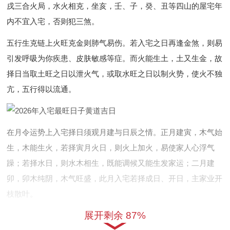
戌三合火局，水火相克，坐亥，壬、子，癸、丑等四山的屋宅年
内不宜入宅，否则犯三煞。
五行生克链上火旺克金则肺气易伤。若入宅之日再逢金煞，则易
引发呼吸为你疾患、皮肤敏感等症。而火能生土，土又生金，故
择日当取土旺之日以泄火气，或取水旺之日以制火势，使火不独
亢，五行得以流通。
在月令运势上入宅择日须观月建与日辰之情。正月建寅，木气始
生，木能生火，若择寅月火日，则火上加火，易使家人心浮气
躁；若择水日，则水木相生，既能调候又能生发家运；二月建
卯，卯木纯阴，木气旺盛，此月入宅若择成日、开日，主家业开
枝散叶。
展开剩余 87%
三月建辰，辰为水库，内藏癸水，能润燥土而制午火之烈，此月