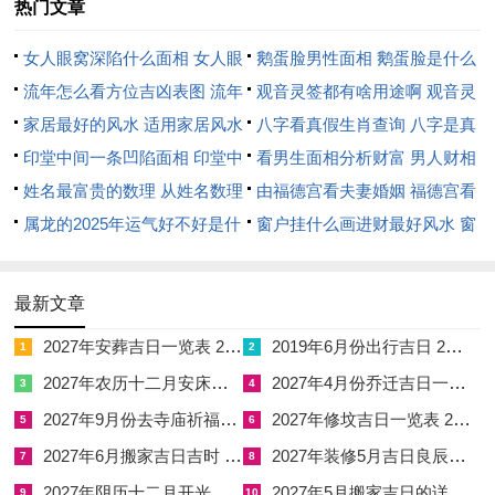
热门文章
之旺气。
女人眼窝深陷什么面相 女人眼
鹅蛋脸男性面相 鹅蛋脸是什么
受到流年太岁星君与岁破，三煞等凶星作用。入宅之日须详察值
窝深陷是短命相吗
流年怎么看方位吉凶表图 流年
脸型男性
观音灵签都有啥用途啊 观音灵
日星神与十二建除；本年宜入宅之日，当取天德，月德、天德
位置怎么看
家居最好的风水 适用家居风水
签全部签签词
八字看真假生肖查询 八字是真
合，月德合、天赦，天愿、月恩，四相、时德，民日、驿马，天
印堂中间一条凹陷面相 印堂中
还是假
看男生面相分析财富 男人财相
马、成日，开日等吉神值日之时。
间有条线沟好不好
姓名最富贵的数理 从姓名数理
从哪里看
由福德宫看夫妻婚姻 福德宫看
成日主成就，圆满，诸事可成；开日主开通，开始，宜入宅开
看富豪
属龙的2025年运气好不好是什
配偶生肖
窗户挂什么画进财最好风水 窗
基，玉堂，金匮、司命，青龙、明堂等黄道吉神值日，主家宅光
么意思 属龙2023年运势及运程
户适合挂什么画
明，财运亨通，反之，若逢朱雀，天刑、白虎，天牢、玄武，勾
2025年属龙人的全年运势
最新文章
陈等黑道凶星值日，则宜避之，恐招口舌官非，病痛破财。
2027年安葬吉日一览表 2027年12月安葬吉日一览表
2019年6月份出行吉日 2027年6月出行吉日一览表
1
2
十二建除中建日，破日、收日，闭日、执日多不宜入宅。尤以月
2027年农历十二月安床吉日 2027年正月安床吉日吉时查询
2027年4月份乔迁吉日一览表 2027年4月乔迁吉日吉时查询
3
4
破日为大忌，主冲散家运；择日之精妙，更在时辰之选；入宅时
2027年9月份去寺庙祈福的日子 2027年5月去寺庙吉日一览表
2027年修坟吉日一览表 2027年农历2月修坟吉日一览表
5
6
辰宜取贵人时，禄神时或长生帝旺之时而避五不遇时、截路空亡
2027年6月搬家吉日吉时 2027年农历6月搬家吉日一览表
2027年装修5月吉日良辰查询表 2027年农历5月装修吉日一览表
7
8
时。
2027年阴历十二月开光吉日 2027年12月开光吉日一览表
2027年5月搬家吉日的详细解释 2027年5月搬家吉日吉时查询
9
10