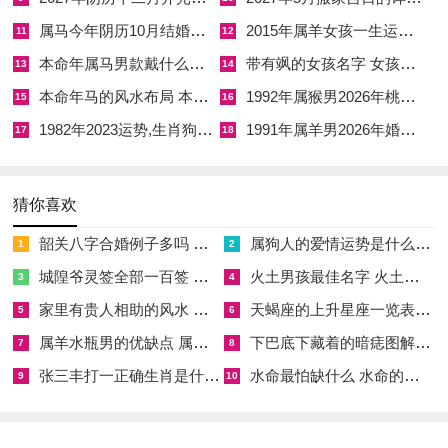
字斟酌择用。
属马今年阴历10月结婚好吗 属马还有几年本命年结婚呢好吗
2015年属羊女孩一生运势 2015年属羊女2026年健康运好吗
11
12
1、阳历2026年4月21日星期二；
本命年属马男款戴什么财神 本命年属马男士戴什么好一点
带有飒的女孩名字 女孩取名字带飒字有什么名字好听
13
14
农历：二零二六年三月初四；
本命年马的风水布局 本命年马的佛像怎么摆放
1992年属猴男2026年桃花运 1992年属猴男2026年感情运如何
15
16
1982年2023运势,生肖狗1982年2023运势
1991年属羊男2026年婚姻运势 1991年属羊男2026年感情运如何
岁次：丙午年壬辰月甲子日岁煞北；
17
18
甲子五行：金 十二神：闭执位 值神：青龙（黄道日）；
猜你喜欢
彭祖百忌：甲不开仓 子不问卜；
韶关八字合婚例子多吗 韶关八字测风水
属狗人的爱情运势是什么意思 属狗的人爱情观
1
2
相冲：鼠日冲(戊午)马 今日胎神：仓库碓，外东北；
城隍爷灵签全部一百签 城隍爷灵签解签大全
火土男孩最佳名字 火土属性的字男孩名字有哪些
3
4
喜神：东北 福神：正北 财神：东北 阳贵神：西南 阴贵神：东
家里有贵人相助的风水 家里有贵人是什么意思
天蝎座的上升星座一览表 天蝎座的上升星座查询
5
6
北；
属羊水瓶男的优缺点 属羊水瓶座男生性格爱情观
下巴底下藏着的暗痣图解 下巴尖底下有痣代表什么
7
8
今日所宜：祭祀 解除 沐浴 求医 治病 扫舍 破屋 坏垣；
张三丰打一正确生肖是什么意思 张三丰是指什么生肖
水命最怕缺什么 水命的人忌什么
9
10
今日所忌：嫁娶 安葬；