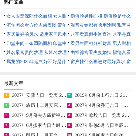
热门文章
所值之日，百事皆宜，尤以手术最为相契。反之，若天刑主刑罚
女人眼窝深陷什么面相 女人眼
鹅蛋脸男性面相 鹅蛋脸是什么
伤损，朱雀主口舌是非，白虎主血光之灾，则宜避之。
窝深陷是短命相吗
流年怎么看方位吉凶表图 流年
脸型男性
观音灵签都有啥用途啊 观音灵
建除十二值中除日宜治疗旧疾。有清除病气之意；成日宜万事成
位置怎么看
家居最好的风水 适用家居风水
签全部签签词
八字看真假生肖查询 八字是真
就，主手术顺利；开日宜开拓新生，主术后恢复；平日虽名
印堂中间一条凹陷面相 印堂中
还是假
看男生面相分析财富 男人财相
「平」然过平无奇，不宜重大手术；满日易引发血气过旺，忌动
间有条线沟好不好
姓名最富贵的数理 从姓名数理
从哪里看
由福德宫看夫妻婚姻 福德宫看
刀见血。
看富豪
属龙的2025年运气好不好是什
配偶生肖
窗户挂什么画进财最好风水 窗
闭日主气机闭塞，不利术后恢复。是以择吉必先辨神煞、明建
么意思 属龙2023年运势及运程
户适合挂什么画
除、察冲合、审宜忌，四者俱备而后吉日可定。
2025年属龙人的全年运势
最新文章
2026年阴历四月做手术黄道吉日共有19天分别是：4月21日。4
2027年安葬吉日一览表 2027年12月安葬吉日一览表
2019年6月份出行吉日 2027年6月出行吉日一览表
1
2
月24日，4月26日，4月28日，4月29日，4月30日，5月1日，5月
2027年农历十二月安床吉日 2027年正月安床吉日吉时查询
2027年4月份乔迁吉日一览表 2027年4月乔迁吉日吉时查询
3
4
3日，5月4日，5月6日，5月7日，5月8日，5月9日，5月11日，5
2027年9月份去寺庙祈福的日子 2027年5月去寺庙吉日一览表
2027年修坟吉日一览表 2027年农历2月修坟吉日一览表
5
6
月12日，5月13日，5月15日，5月17日，5月18日；以下将每一
2027年6月搬家吉日吉时 2027年农历6月搬家吉日一览表
2027年装修5月吉日良辰查询表 2027年农历5月装修吉日一览表
7
8
吉日逐一详述其干支、神煞、冲合与宜忌，以供命主结合自身八
2027年阴历十二月开光吉日 2027年12月开光吉日一览表
2027年5月搬家吉日的详细解释 2027年5月搬家吉日吉时查询
9
10