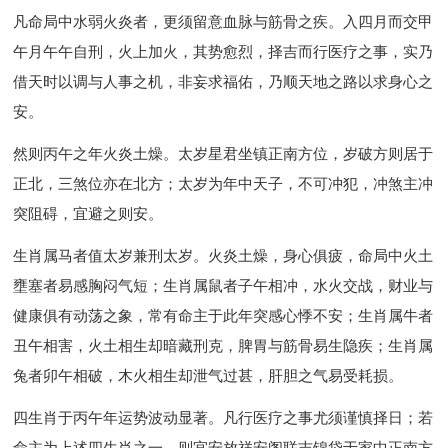
凡命局中水弱火炎者，更须留意血脉与筋骨之疾。入四月而交甲
午月午午自刑，火上加火，其势愈烈，择吉而行医疗之事，实乃
借天时以调与人事之机，非妄求福佑，乃顺天地之路以求身心之
安。
然则丙午之年火炎土燥。太岁星君坐镇正南方位，岁破方则居于
正北，三煞位亦在北方；太岁为年中天子，不可冲犯，冲煞主冲
突阻碍，宜避之则安。
生肖属马者值太岁兼刑太岁。火炎土燥，身心俱疲，命局中火土
壅塞者易感胸闷气短；生肖属鼠者子午相冲，水火交战，财业与
健康俱有动荡之象，常有命主于此年突感心悸不安；生肖属牛者
丑午相害，火土相生却暗藏刑克，脾胃与筋骨易生隐疾；生肖属
兔者卯午相破，木火相生却泄气过甚，肝胆之气易受耗损。
四生肖于丙午年运势波动显著。凡行医疗之事尤须谨慎择日；若
命主为上述四生肖之一，则宜安放祥安阁联吉锦袋于家中正南方