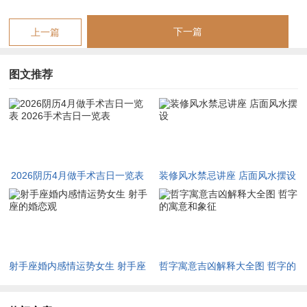
而后定吉凶。
下一篇
上一篇
若日辰吉神汇聚又无冲煞命主生肖。则吉；然若犯冲犯害又遇凶
神当值，则凶象已显，虽不可信仰其必然应验，然古人智慧积累
图文推荐
千年循之而行，于心安处自有福至。
2026年阴历四月做手术黄道吉日一览表 2026年手术择吉日一览
表
2026年阴历四月手术择吉核心要旨
2026阴历4月做手术吉日一览表
装修风水禁忌讲座 店面风水摆设
丙午年辰月清明后入辰。谷雨而交。辰为水库，虽午火当令，然
2026手术吉日一览表
辰中藏水，暗含水火既济之机，以子平术论，辰中戊土为胃经，
乙木为肝胆，癸水为肾经，凡手术关联上述脏腑者，更须择日慎
重；择日之术，重在值神与建除。
射手座婚内感情运势女生 射手座
哲字寓意吉凶解释大全图 哲字的
黄道值神中青龙主生机勃发。明堂主气场明朗，金匮主财帛安
的婚恋观
寓意和象征
康，天德主贵人护佑，玉堂主祥与宁静，司命主分析适中此六神