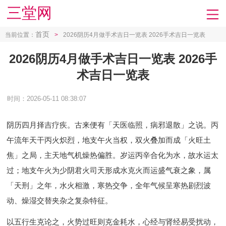
三堂网
首页
当前位置：
>
2026阴历4月做手术吉日一览表 2026手术吉日一览表
2026阴历4月做手术吉日一览表 2026手
术吉日一览表
时间：2026-05-11 08:38:07
阴历四月择吉疗疾。古来便有「天医临照，病邪退散」之说。丙
午流年天干丙火炽烈，地支午火当权，双火叠加而成「火旺土
焦」之局，主天地气机燥热偏胜。岁运丙辛合化为水，故水运太
过；地支午火为少阴君火司天形成水克火而运盛气衰之象，属
「天刑」之年，水火相激，寒热交争，全年气候呈寒热剧烈波
动、燥湿交替夹杂之复杂特征。
以五行生克论之，火势过旺则克金耗水，心经与肾经易受扰动，