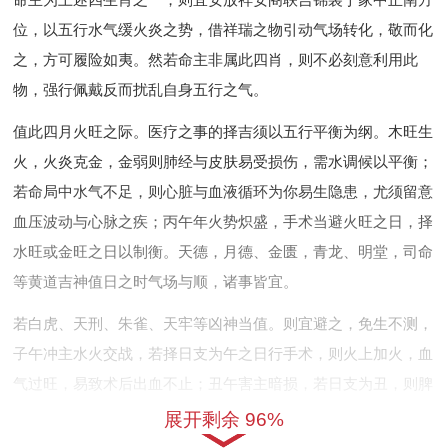
位，以五行水气缓火炎之势，借祥瑞之物引动气场转化，敬而化
之，方可履险如夷。然若命主非属此四肖，则不必刻意利用此
物，强行佩戴反而扰乱自身五行之气。
值此四月火旺之际。医疗之事的择吉须以五行平衡为纲。木旺生
火，火炎克金，金弱则肺经与皮肤易受损伤，需水调候以平衡；
若命局中水气不足，则心脏与血液循环为你易生隐患，尤须留意
血压波动与心脉之疾；丙午年火势炽盛，手术当避火旺之日，择
水旺或金旺之日以制衡。天德，月德、金匮，青龙、明堂，司命
等黄道吉神值日之时气场与顺，诸事皆宜。
若白虎、天刑、朱雀、天牢等凶神当值。则宜避之，免生不测，
子午冲主水火交战，若择日支为午之日行手术，则火上加火，血
气过旺，易致术后出血不止；丑午害主暗损，若日支为丑，则脾
胃之气受损，术后恢复迟缓。故择吉之法，须以流年太岁为经，
展开剩余 96%
以月令节气为纬，以日辰干支为用，以命主八字为体，四者相合