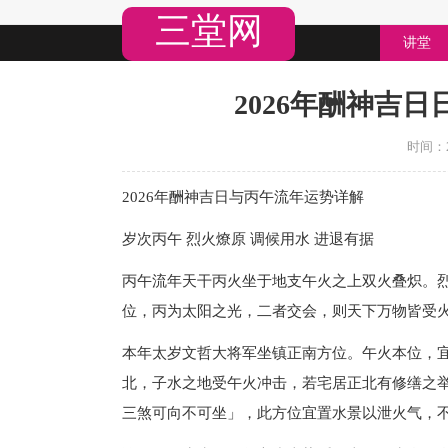
三堂网
讲堂
2026年酬神吉日
时间：20
2026年酬神吉日与丙午流年运势详解
岁次丙午 烈火燎原 调候用水 进退有据
丙午流年天干丙火坐于地支午火之上双火叠炽。
位，丙为太阳之光，二者交会，则天下万物皆受
本年太岁文哲大将军坐镇正南方位。午火本位，
北，子水之地受午火冲击，若宅居正北有修缮之
三煞可向不可坐」，此方位宜置水景以泄火气，