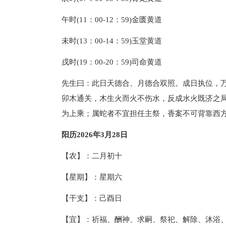
午时(11：00-12：59)金匮黄道
未时(13：00-14：59)玉堂黄道
戌时(19：00-20：59)司命黄道
先生曰：此日天德合、月德合双照。成日执位，
卯木通关，木生火而火不伤水，反成水火既济之
为上乘；属蛇者不宜担任主祭，香案不可背靠西
阳历2026年3月28日
【农】：二月初十
【星期】：星期六
【干支】：己酉日
【宜】：祈福、酬神、求嗣、祭祀、解除、沐浴