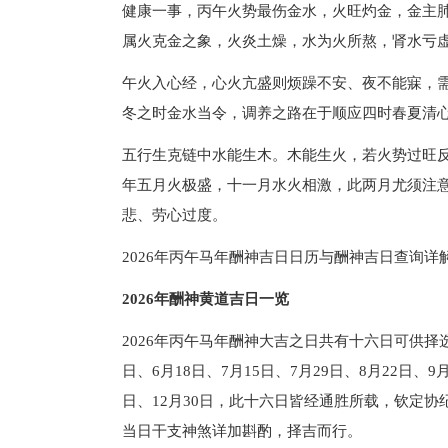
健康一事，丙午火势最伤金水，火旺灼金，金主
属火克金之象，火炎土燥，水为火所熬，肾水亏
午火入心经，心火亢盛则烦躁不安、夜不能寐，
冬之时金水当令，调养之路在于顺应四时春夏清
五行生克链中水能生木。木能生火，若火势过旺
年五月火极盛，十一月水火相激，此两月尤须注
悲、劳心过度。
2026年丙午马年酬神吉日日历与酬神吉日查询详
2026年酬神黄道吉日一览
2026年丙午马年酬神大吉之日共有十六日可供择选。
日、6月18日、7月15日、7月29日、8月22日、9月
日、12月30日，此十六日皆经通胜所载，钦定
当日干支神煞详加斟酌，择吉而行。