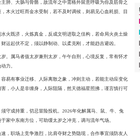
金主肺、大肠与骨骼，故流年之中需格外留意呼吸为你及筋骨之
脏，木火过旺而金水受制，若不及时调候，则易见心血耗损、目
则水火既济，火炼真金，反成文明进取之佳构，若命局火炎土燥
，财运起伏不定，须以静制动、以柔克刚，才能趋吉避凶。
太岁。属马者值太岁兼刑太岁，午午自刑，心境反复，常有怀才
为动力。
，容易有事业迁移、人际离散之象，冲则主动，若能主动应变化
相害，小人是非缠身，人际阻隔，然天德福星照拂，谨言慎行可
须守成持重，切忌冒险投机。2026年化解属马、鼠、牛、兔
袋于家中东南方位，可助缓太岁之冲克，调与流年气场。
急速，职场上竞争激烈，比肩夺财之势隐现，合作事宜须防友人