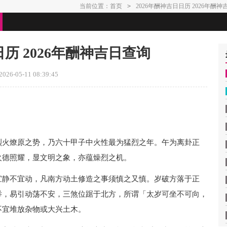
当前位置：
首页
>
2026年酬神吉日日历 2026年酬
日历 2026年酬神吉日查询
26-05-11 08:39:45
烈火燎原之势，乃六十甲子中火性最为猛烈之年。午为离卦正
火德照耀，显文明之象，亦蕴燥烈之机。
宜静不宜动，凡南方动土修造之事须慎之又慎。岁破方落于正
举，易引动荡不安，三煞位踞于北方，所谓「太岁可坐不可向，
不宜堆放杂物或大兴土木。