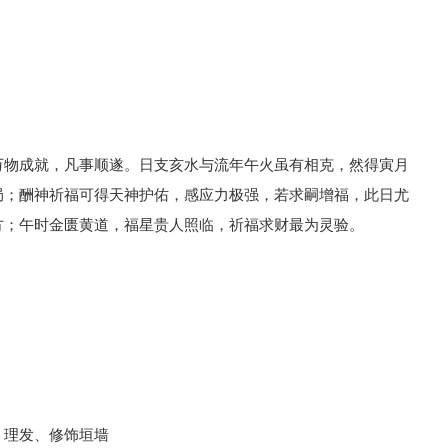
万物成就，凡事顺遂。日支亥水与流年午火虽有相克，然得寅月
局；酬神祈福可得天神护佑，感应力极强，若求嗣增福，此日尤
方；午时金匮黄道，福星贵人照临，祈福求财最为灵验。
、理发、修饰垣墙