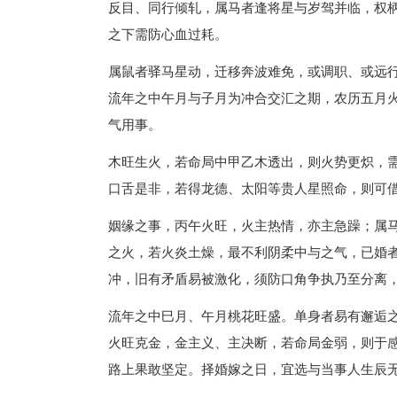
反目、同行倾轧，属马者逢将星与岁驾并临，权
之下需防心血过耗。
属鼠者驿马星动，迁移奔波难免，或调职、或远
流年之中午月与子月为冲合交汇之期，农历五月
气用事。
木旺生火，若命局中甲乙木透出，则火势更炽，
口舌是非，若得龙德、太阳等贵人星照命，则可
姻缘之事，丙午火旺，火主热情，亦主急躁；属
之火，若火炎土燥，最不利阴柔中与之气，已婚
冲，旧有矛盾易被激化，须防口角争执乃至分离
流年之中巳月、午月桃花旺盛。单身者易有邂逅
火旺克金，金主义、主决断，若命局金弱，则于
路上果敢坚定。择婚嫁之日，宜选与当事人生辰