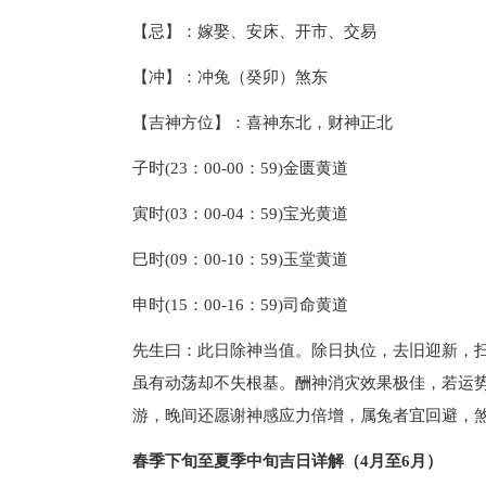
【忌】：嫁娶、安床、开市、交易
【冲】：冲兔（癸卯）煞东
【吉神方位】：喜神东北，财神正北
子时(23：00-00：59)金匮黄道
寅时(03：00-04：59)宝光黄道
巳时(09：00-10：59)玉堂黄道
申时(15：00-16：59)司命黄道
先生曰：此日除神当值。除日执位，去旧迎新，
虽有动荡却不失根基。酬神消灾效果极佳，若运
游，晚间还愿谢神感应力倍增，属兔者宜回避，
春季下旬至夏季中旬吉日详解（4月至6月）