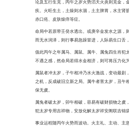
论及五行生克，丙午之岁火势滔天火炎则克金，
疾。火旺生土，土燥则水涸，土主脾胃，水主肾
赤口疮、皮肤燥痒等症。
命局中若原带壬癸水透出。或庚辛金发水之源，
而无水润泽，则行事易急躁冒进，人际易生口舌
值此丙午之年属马、属鼠、属牛、属兔四生肖犯
不遇之感，然命局若得水金相济，则可将压力化
属鼠者冲太岁，子午相冲乃水火激战，变动最剧
之机，反成破旧立新之局。属牛者害太岁，丑午
保无虞。
属兔者破太岁，卯午相破，容易有破财损物之虞，
犯太岁专用吉祥物，安放化解太岁祥安阁联吉锦
事业运程随丙午火势而波动。火主礼、主动、主