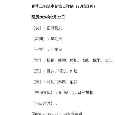
春季上旬至中旬吉日详解（2月至3月）
阳历2026年2月22日
【农】：正月初六
【星期】：星期日
【干支】：乙亥日
【宜】：祈福、酬神、祭祀、斋醮、嫁娶、动土
【忌】：掘井、词讼、作灶
【冲】：冲蛇（己巳）煞西
【吉神方位】：喜神西北，财神东北
【当日吉时】：
辰时(07：00-08：59)青龙黄道