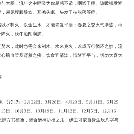
肺与大肠，流年之中呼吸为你易感不适，咽喉干痒、咳嗽频发皆
虚，易见腰膝酸软、耳鸣失眠、头发干枯脱落等症。
需以水制火、以金生水，才能恢复平衡；春夏之交火气渐盛，秋
心降火，秋冬滋阴润肺。
反焚木，此时急需金来制木、水来克火，以成五行循环之妙，流
意心脑血管及肾脏之疾，饮食宜清淡，情绪宜平与，切勿大喜大
解
分别为：2月22日、3月28日、4月20日、5月11日、5月25
15日、10月3日、10月19日、11月12日、12月5日、12月16
协纪辨方书核验，契合酬神祈福之用，缘主可依自身生辰八字与