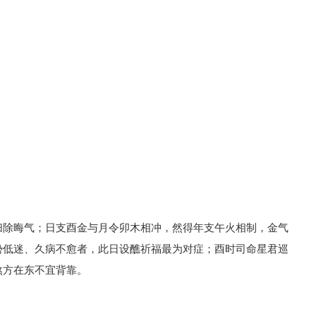
扫除晦气；日支酉金与月令卯木相冲，然得年支午火相制，金气
势低迷、久病不愈者，此日设醮祈福最为对症；酉时司命星君巡
煞方在东不宜背靠。