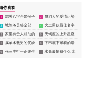
摆放
肖狗1982年2023运势
2026年感情运如何
年婚姻运势 1991年属羊
猜你喜欢
男2026年感情运如何
韶关八字合婚例子
属狗人的爱情运势
1
2
多吗 韶关八字测风水
城隍爷灵签全部一
是什么意思 属狗的人爱
火土男孩最佳名字
3
4
百签 城隍爷灵签解签大
家里有贵人相助的
情观
火土属性的字男孩名字
天蝎座的上升星座
5
6
全
风水 家里有贵人是什么
属羊水瓶男的优缺
有哪些
一览表 天蝎座的上升星
下巴底下藏着的暗
7
8
意思
点 属羊水瓶座男生性格
张三丰打一正确生
座查询
痣图解 下巴尖底下有痣
水命最怕缺什么 水
9
10
爱情观
肖是什么意思 张三丰是
代表什么
命的人忌什么
指什么生肖