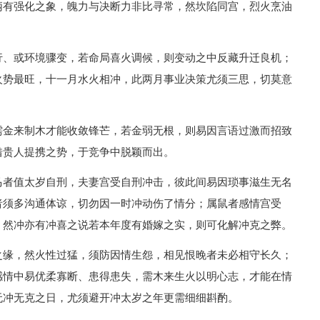
柄有强化之象，魄力与决断力非比寻常，然坎陷同宫，烈火烹油
行、或环境骤变，若命局喜火调候，则变动之中反藏升迁良机；
火势最旺，十一月水火相冲，此两月事业决策尤须三思，切莫意
需金来制木才能收敛锋芒，若金弱无根，则易因言语过激而招致
借贵人提携之势，于竞争中脱颖而出。
马者值太岁自刑，夫妻宫受自刑冲击，彼此间易因琐事滋生无名
者须多沟通体谅，切勿因一时冲动伤了情分；属鼠者感情宫受
，然冲亦有冲喜之说若本年度有婚嫁之实，则可化解冲克之弊。
之缘，然火性过猛，须防因情生怨，相见恨晚者未必相守长久；
感情中易优柔寡断、患得患失，需木来生火以明心志，才能在情
无冲无克之日，尤须避开冲太岁之年更需细细斟酌。