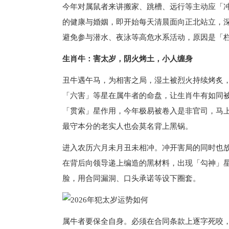
今年对属鼠者来讲搬家、跳槽、远行等主动应「
的健康与婚姻，即开始每天清晨面向正北站立，
避免参与潜水、夜泳等高危水系活动，原因是「
生肖牛：害太岁，阴火烤土，小人缠身
丑牛遇午马，为相害之局，湿土被烈火持续烤炙
「六害」等星在属牛者的命盘，让生肖牛有如同
「贯索」星作用，今年极易被卷入是非官司，马
最守本分的老实人也会莫名背上黑锅。
进入农历六月未月丑未相冲。冲开害局的同时也
在背后向领导递上编造的黑材料，出现「勾神」
脸，用合同漏洞、口头承诺等设下圈套。
属牛者要保全自身。必须在合同条款上逐字死咬