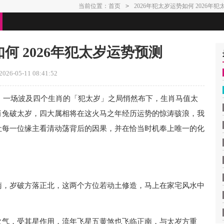
当前位置：
首页
>
2026年犯太岁运势如何 2026年
如何 2026年犯太岁运势预测
26-05-11 08:41:52
迭，一场波及四个生肖的「犯太岁」之局悄然布下，生肖马值太
肖兔破太岁，四大属相将在这火马之年经历运势的惊涛骇浪，我
让每一位缘主看清动荡背后的因果，并在恰当时机奉上唯一的化
南，岁破方落正北，这两个方位若动土修造，马上在家宅风水中
火气，受其星作用，流年飞星五黄煞也飞临正南，与太岁方重