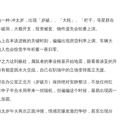
一种-冲太岁，出现「岁破」、「大耗」、「栏干」等星群在
务破洞，大额开支，投资被套、物件遗失会轮番上演。
马上在本该进账的关键时刻，偏偏出现房贷利率上调、车辆大
的人也会惊觉半年积蓄一夜归零。
岁之力达到极处，属鼠者的事业根基开始地震，眼看着谈妥的升
所有都是因水火交战，自己在职场中的立场变得孤立无援。
时在办公室正北方（岁破方）保持绝对安静整洁，不放任何红
月申子半合水局带来一丝喘机，但偏偏这个时候，最易出现因一
上加霜。
与太岁午火再次正面冲撞，情感宫爆发激烈争吵，甚至出现分