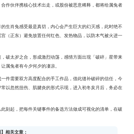
，合作伙伴携核心技术出走，或股份被恶意稀释，都将给属兔者
月的生肖兔感受最是真切，内心会产生巨大的幻灭感，此时绝不
震宫（正东）避免放置任何红色、发热物品，以防木气被火进一
破，破太岁之合，形成激烈动荡，感情方面出现「破碎」星带来
，让属兔者有今夕何夕的凄凉。
成一件需要双方高度配合的手工作品，借此缝补破碎的信任，今
岁常以忽然扭伤、肌腱炎的形式示现，进入初冬亥月后，务必在
从此刻起，把每件关键事件的备选方法做成可视化的清单，在破
预测】相关文章：