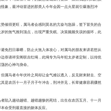
的怪象，最冲动冒进的那类人今年会因一点火星就引爆激烈冲
火势催得更旺，属马者会感到莫名的亢奋与急躁，签下冒失的合
太岁的煞气推到顶点，出现严重失眠、决策频频失误的循环，此
午避免烈日暴晒，防止火煞入体攻心，对属马的朋友来讲若想从
身边恭请祥安阁联吉红绳，此绳专为马年犯太岁者定制，以传统
摇荡的心神与身命。
，但属马者今年伏吟之局却让金气难以透入，反见财来财去、空
尤其是农历十一月子月子午冲击，刑冲并见，长辈健康容易骤然
马者陷入越动越错、越错越惨的死结，出生在农历五月、十一月
即本命受刑最直接的躯体反应。