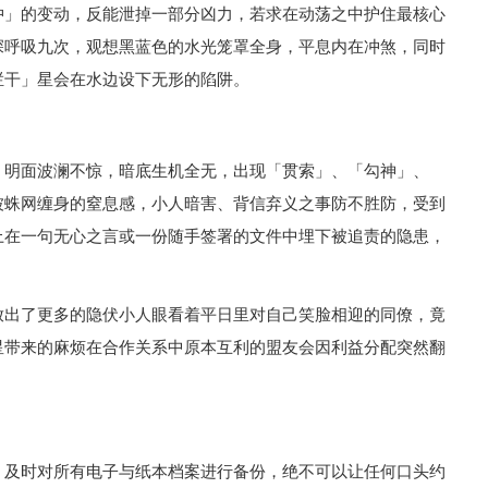
冲」的变动，反能泄掉一部分凶力，若求在动荡之中护住最核心
深呼吸九次，观想黑蓝色的水光笼罩全身，平息内在冲煞，同时
栏干」星会在水边设下无形的陷阱。
，明面波澜不惊，暗底生机全无，出现「贯索」、「勾神」、
被蛛网缠身的窒息感，小人暗害、背信弃义之事防不胜防，受到
上在一句无心之言或一份随手签署的文件中埋下被追责的隐患，
放出了更多的隐伏小人眼看着平日里对自己笑脸相迎的同僚，竟
星带来的麻烦在合作关系中原本互利的盟友会因利益分配突然翻
，及时对所有电子与纸本档案进行备份，绝不可以让任何口头约