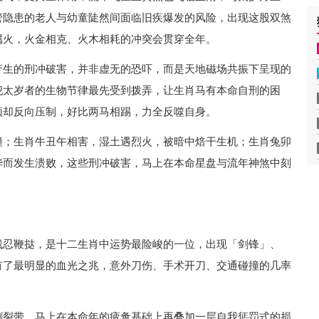
管隐患的老人与幼童陡然间面临旧疾爆发的风险，出现这股双煞
属火，火金相克、火木相耗的冲突会贯穿全年。
产生的刑冲破害，并非虚无的恐吓，而是天地磁场共振下呈现的
犯太岁者的生物节律最先受到拨弄，让生肖马有本命自刑的困
频却反向压制，好比两马相踢，力全反噬自身。
撞；生肖牛丑午相害，湿土遇烈火，被暗中焙干生机；生肖兔卯
华而发生溃败，这些刑冲破害，马上在本命星盘与流年神煞中刻
残忍鞭挞，是十二生肖中运势最险峻的一位，出现「剑锋」、
有了最明显的血光之兆，意外刀伤、手术开刀、交通碰撞的几率
割裂带，马上在本命年的疲惫基础上再叠加一层自我惩罚式的损