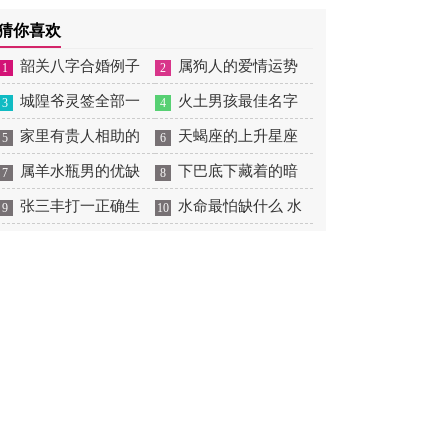
摆放
肖狗1982年2023运势
2026年感情运如何
年婚姻运势 1991年属羊
猜你喜欢
男2026年感情运如何
韶关八字合婚例子
属狗人的爱情运势
1
2
多吗 韶关八字测风水
城隍爷灵签全部一
是什么意思 属狗的人爱
火土男孩最佳名字
3
4
百签 城隍爷灵签解签大
家里有贵人相助的
情观
火土属性的字男孩名字
天蝎座的上升星座
5
6
全
风水 家里有贵人是什么
属羊水瓶男的优缺
有哪些
一览表 天蝎座的上升星
下巴底下藏着的暗
7
8
意思
点 属羊水瓶座男生性格
张三丰打一正确生
座查询
痣图解 下巴尖底下有痣
水命最怕缺什么 水
9
10
爱情观
肖是什么意思 张三丰是
代表什么
命的人忌什么
指什么生肖