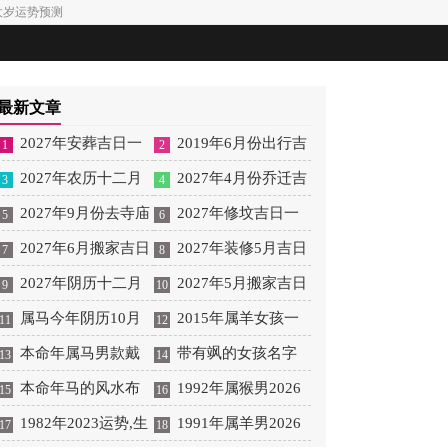
犯太岁运势预测
最新文章
2027年安葬吉日一
2019年6月份出行吉
1
2
览表 2027年12月安葬吉
2027年农历十二月
日 2027年6月出行吉日
2027年4月份乔迁吉
3
4
日一览表
安床吉日 2027年正月安
2027年9月份去寺庙
一览表
日一览表 2027年4月乔
2027年修坟吉日一
5
6
床吉日吉时查询
祈福的日子 2027年5月
2027年6月搬家吉日
迁吉日吉时查询
览表 2027年农历2月修
2027年装修5月吉日
7
8
去寺庙吉日一览表
吉时 2027年农历6月搬
2027年阴历十二月
坟吉日一览表
良辰查询表 2027年农历
2027年5月搬家吉日
9
10
家吉日一览表
开光吉日 2027年12月开
属马今年阴历10月
5月装修吉日一览表
的详细解释 2027年5月
2015年属羊女孩一
11
12
光吉日一览表
结婚好吗 属马还有几年
本命年属马男款戴
搬家吉日吉时查询
生运势 2015年属羊女
带有飒的女孩名字
13
14
本命年结婚呢好吗
什么财神 本命年属马男
本命年马的风水布
2026年健康运好吗
女孩取名字带飒字有什
1992年属猴男2026
15
16
士戴什么好一点
局 本命年马的佛像怎么
1982年2023运势,生
么名字好听
年桃花运 1992年属猴男
1991年属羊男2026
17
18