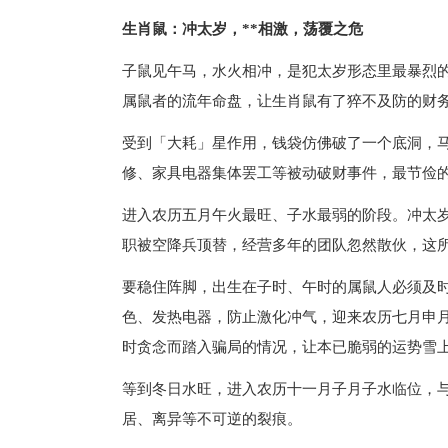
生肖鼠：冲太岁，**相激，荡覆之危
子鼠见午马，水火相冲，是犯太岁形态里最暴烈的
属鼠者的流年命盘，让生肖鼠有了猝不及防的财
受到「大耗」星作用，钱袋仿佛破了一个底洞，
修、家具电器集体罢工等被动破财事件，最节俭
进入农历五月午火最旺、子水最弱的阶段。冲太
职被空降兵顶替，经营多年的团队忽然散伙，这
要稳住阵脚，出生在子时、午时的属鼠人必须及
色、发热电器，防止激化冲气，迎来农历七月申
时贪念而踏入骗局的情况，让本已脆弱的运势雪
等到冬日水旺，进入农历十一月子月子水临位，
居、离异等不可逆的裂痕。