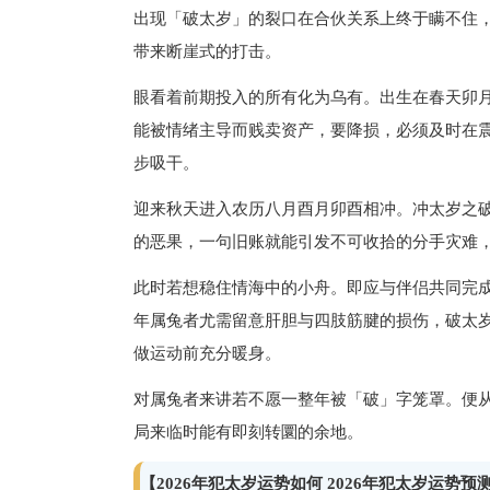
出现「破太岁」的裂口在合伙关系上终于瞒不住
带来断崖式的打击。
眼看着前期投入的所有化为乌有。出生在春天卯
能被情绪主导而贱卖资产，要降损，必须及时在
步吸干。
迎来秋天进入农历八月酉月卯酉相冲。冲太岁之
的恶果，一句旧账就能引发不可收拾的分手灾难
此时若想稳住情海中的小舟。即应与伴侣共同完
年属兔者尤需留意肝胆与四肢筋腱的损伤，破太
做运动前充分暖身。
对属兔者来讲若不愿一整年被「破」字笼罩。便
局来临时能有即刻转圜的余地。
【2026年犯太岁运势如何 2026年犯太岁运势