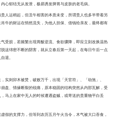
，内心郁结无从发泄，极易诱发脾胃与皮肤的老毛病。
似贵人运稍起，但丑午相害的本质未变，所谓贵人也多半带着另
生肖牛的财运在悄然流失，为他人担保、借钱给亲友，最终都有
土气受损，若频繁出现胃酸逆流、食欲骤降，即应立刻改换温热
摆脱这绵密不断的阴害，就从立春后第一天起，在每日午后一点
人自退。
生，实则卯木被焚，破败万千，出现「天官符」、「劫煞」、
作崩盘、情缘断裂的锐痛，原本稳固的结构突然从内部瓦解，受
入，马上在家中无人的时候遭遇盗贼，或寄送的贵重物平白丢
丝虚假的支撑力，但等到农历五月午火当令，木气被大口吞食，