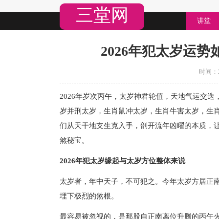
三堂网
讲堂
2026年犯太岁运势
时间：20
2026年岁次丙午，太岁神君轮值，天地气运交
岁并刑太岁，生肖鼠冲太岁，生肖牛害太岁，生
们从天干地支生克入手，剖开流年凶曜的本质，
煞秘宝。
2026年犯太岁缘起与太岁方位整体来说
太岁者，年中天子，不可犯之。今年太岁方居正
埋下极烈的煞根。
最容易被忽视的，是那股自正南离位升腾的丙午