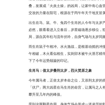
叠，发展成「火炎土燥」的凶局，让家中有心血
交攻的力量在阳宅，根源在于丙午年天干地支皆
出生在马、鼠、牛、兔四个生肖的人今年与太岁
必然，眼看着进入立春后，岁星磁场逐步移位，
局，源自其年柱与流年伏吟，自身气场与太岁同
而生肖鼠子午相冲。水火激战，是根基动摇的冲
午相破，木火看似相生，实则卯木被午火泄尽精
下了今年运势颠簸的印记。
生肖马：值太岁叠刑太岁，烈火焚原之象
今年属马者，正坐太岁本命之位，又添刑太岁的
「伏尸」两大凶星在马生肖的命宫，让属马之人
攀升至几年内的峰值。
受到这两颗星作用。身体气场会形成一道凌厉的