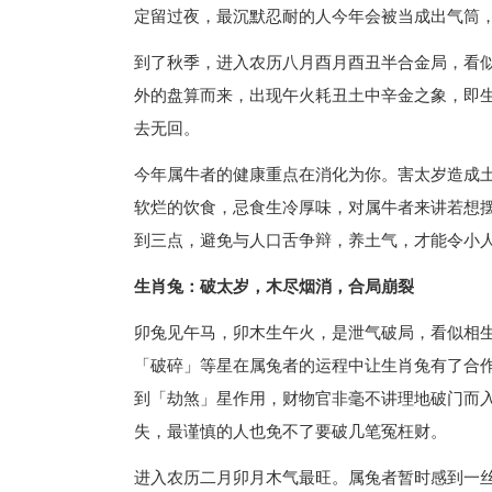
定留过夜，最沉默忍耐的人今年会被当成出气筒
到了秋季，进入农历八月酉月酉丑半合金局，看
外的盘算而来，出现午火耗丑土中辛金之象，即
去无回。
今年属牛者的健康重点在消化为你。害太岁造成
软烂的饮食，忌食生冷厚味，对属牛者来讲若想
到三点，避免与人口舌争辩，养土气，才能令小
生肖兔：破太岁，木尽烟消，合局崩裂
卯兔见午马，卯木生午火，是泄气破局，看似相
「破碎」等星在属兔者的运程中让生肖兔有了合
到「劫煞」星作用，财物官非毫不讲理地破门而
失，最谨慎的人也免不了要破几笔冤枉财。
进入农历二月卯月木气最旺。属兔者暂时感到一