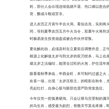
耗，部分人会出现连续低烧不退、伤口难以愈合
突，酿成斗殴或官非。
进入农历正月寅午半合火局。看似吉兆，实则将
同，等到夏季农历五月午火当令，双重午火将刑
时极易发生投资崩盘或被合作伙伴背叛。
要化解此劫，必须及时在立夏前后调整作息，正
根源上化解值太岁与刑太岁的双刃绞杀，马上在
禳太岁之法编结，能泄去过旺的火煞，护住流年
眼看着秋季来临，申酉金旺，本可制约过盛之火
欢喜一场，出现「太岁压祭主」的暗影在秋冬，
亮起红灯，自身心脏与眼部也需严防突发急症。
今年仅凭一腔孤勇硬闯。只会让驿马宫受制的属
的马生肖，感受最为剧烈，骨骼关节莫名疼痛，