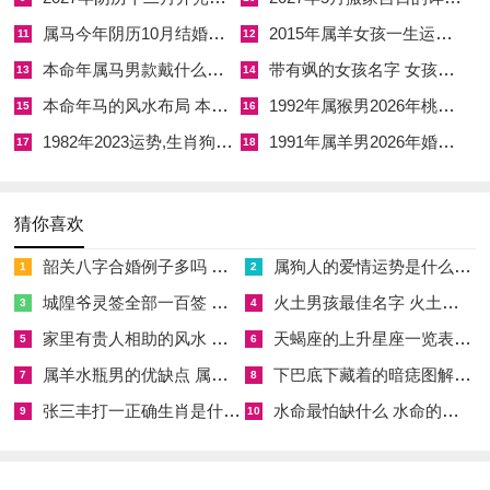
属马今年阴历10月结婚好吗 属马还有几年本命年结婚呢好吗
2015年属羊女孩一生运势 2015年属羊女2026年健康运好吗
11
12
丙午年太岁方在正南。三煞方在正北，五黄煞亦居正南；故提车
本命年属马男款戴什么财神 本命年属马男士戴什么好一点
带有飒的女孩名字 女孩取名字带飒字有什么名字好听
13
14
归家之时出库方向忌直冲正南太岁方或正北三煞方，尤忌从正北
本命年马的风水布局 本命年马的佛像怎么摆放
1992年属猴男2026年桃花运 1992年属猴男2026年感情运如何
15
16
方向驶入新车，因正北为岁破位兼三煞位，主破财离散与意外血
1982年2023运势,生肖狗1982年2023运势
1991年属羊男2026年婚姻运势 1991年属羊男2026年感情运如何
光。
17
18
属龙者命宫为辰土。四月已入丁巳火月火炎土燥之象更甚，辰时
（上午七时至九时）得晨光阳气升腾，最能承接吉星之应，是为
猜你喜欢
启行之佳期。
韶关八字合婚例子多吗 韶关八字测风水
属狗人的爱情运势是什么意思 属狗的人爱情观
1
2
择日之时须避开与辰龙相冲之戌日、相害之卯日、相破之丑日，
城隍爷灵签全部一百签 城隍爷灵签解签大全
火土男孩最佳名字 火土属性的字男孩名字有哪些
3
4
而宜选与辰龙相合之日，如申日或子日以增强气场。
家里有贵人相助的风水 家里有贵人是什么意思
天蝎座的上升星座一览表 天蝎座的上升星座查询
5
6
属羊水瓶男的优缺点 属羊水瓶座男生性格爱情观
下巴底下藏着的暗痣图解 下巴尖底下有痣代表什么
7
8
五行上新车属金，若车主命格金旺，再择金气旺盛之日提车，必
张三丰打一正确生肖是什么意思 张三丰是指什么生肖
水命最怕缺什么 水命的人忌什么
成「金刚过刚」之凶相，需借木火之日调与，以木泄金气、以火
9
10
炼金精，方得平衡。