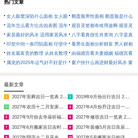
热门文章
入慎行、远避高危之地为要；血刃星暗伏，家宅之中须防利器伤
手，或厨房失慎。
女人眼窝深陷什么面相 女人眼
鹅蛋脸男性面相 鹅蛋脸是什么
浮沉星乃「欺山莫欺水」之凶煞。主水上活动易生意外，此年远
窝深陷是短命相吗
流年怎么看方位吉凶表图 流年
脸型男性
观音灵签都有啥用途啊 观音灵
足涉水须格外谨慎，切勿涉险。化解之法，宜多食用清热滋阴之
位置怎么看
家居最好的风水 适用家居风水
签全部签签词
八字看真假生肖查询 八字是真
食，规律作息、适度运动，使水火既济，脏腑平与；亦可佩戴金
印堂中间一条凹陷面相 印堂中
还是假
看男生面相分析财富 男人财相
银饰品以泄火生水，调候阴阳，以金之凉气制约午火之燥烈。
间有条线沟好不好
姓名最富贵的数理 从姓名数理
从哪里看
由福德宫看夫妻婚姻 福德宫看
看富豪
属龙的2025年运气好不好是什
配偶生肖
窗户挂什么画进财最好风水 窗
么意思 属龙2023年运势及运程
户适合挂什么画
属龙之人2026年阳历四月提车择吉整体来说
2025年属龙人的全年运势
最新文章
提车择吉，非同儿戏，车辆在玄学之中绝非冰冷机械，其气场之
2027年安葬吉日一览表 2027年12月安葬吉日一览表
2019年6月份出行吉日 2027年6月出行吉日一览表
1
2
盛堪比移动宅邸，引擎轰鸣牵动八方金气，轮胎流转扰动四路土
2027年农历十二月安床吉日 2027年正月安床吉日吉时查询
2027年4月份乔迁吉日一览表 2027年4月乔迁吉日吉时查询
3
4
煞；择吉日提车，实则是将此钢铁之躯置于天地气场的交汇之
2027年9月份去寺庙祈福的日子 2027年5月去寺庙吉日一览表
2027年修坟吉日一览表 2027年农历2月修坟吉日一览表
5
6
点，以求五行顺遂、金土相生之格局；若吉神护佑，则车行万里
2027年6月搬家吉日吉时 2027年农历6月搬家吉日一览表
2027年装修5月吉日良辰查询表 2027年农历5月装修吉日一览表
7
8
平安顺遂；若凶煞当道，纵使车辆性能绝佳，亦难免磕碰波折或
2027年阴历十二月开光吉日 2027年12月开光吉日一览表
2027年5月搬家吉日的详细解释 2027年5月搬家吉日吉时查询
意外破财。
9
10