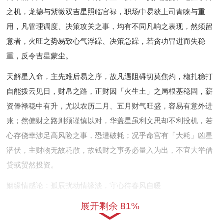
之机，龙德与紫微双吉星照临官禄，职场中易获上司青睐与重
用，凡管理调度、决策攻关之事，均有不同凡响之表现，然须留
意者，火旺之势易致心气浮躁、决策急躁，若贪功冒进而失稳
重，反令吉星蒙尘。
天解星入命，主先难后易之序，故凡遇阻碍切莫焦灼，稳扎稳打
自能拨云见日，财帛之路，正财因「火生土」之局根基稳固，薪
资俸禄稳中有升，尤以农历二月、五月财气旺盛，容易有意外进
账；然偏财之路则须谨慎以对，华盖星虽利文思却不利投机，若
心存侥幸涉足高风险之事，恐遭破耗；况乎命宫有「大耗」凶星
潜伏，主财物无故耗散，故钱财之事务必量入为出，不宜大举借
贷或贸然投资。
姻缘情感论：孤辰扰动情缘淡，守心待春风自暖
展开剩余 81%
姻缘之路，最忌孤辰入命，丙午之年属龙者命宫孤辰星潜伏，虽