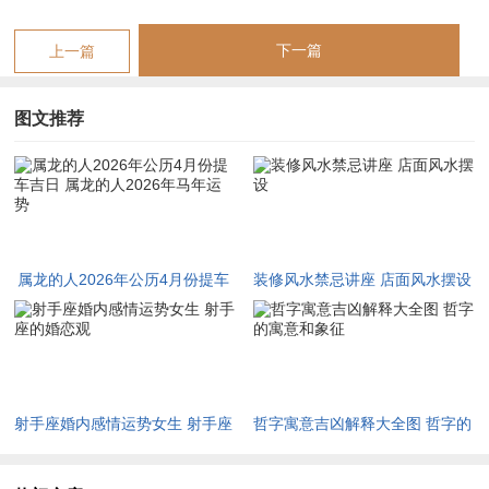
龙德紫微护体而不至于生变，然孤辰星性孤峭，易使人对亲密关
系失去耐心与温情；单身属龙之人此年桃花平平，无大红鸾星动
下一篇
上一篇
之兆，纵有机缘亦多为平淡之交，难有轰轰烈烈之遇见；若有心
动之人亦需细辨真伪，不可因一时寂寞而草率定终身。
图文推荐
已有伴侣者，须留意因事业忙碌而忽视对方感受，冷淡疏离最伤
与气，宜多设身处地、主动关注，才能化解孤辰星之晦暗，寡宿
星亦随行，主女性属龙者易感空虚寂寞，觉身边人难解己心；化
解之法无他，惟敞快乐扉、主动倾诉，切勿封闭自我，才能化孤
寂为温暖。
属龙的人2026年公历4月份提车
装修风水禁忌讲座 店面风水摆设
吉日 属龙的人2026年马年运势
健康身体论：火炎土燥耗津液，静心养阴保安康
丙午流年火势极盛。辰土虽得其生，然「火炎土燥」之局必耗损
体内津液，易致脾胃燥热与心脏负担加重；具体来讲火旺克金则
射手座婚内感情运势女生 射手座
哲字寓意吉凶解释大全图 哲字的
肺气不畅，土燥伤水则肾阴亏虚，故属龙者此年尤须关注心血
的婚恋观
寓意和象征
管、肠胃与神经为你之调与，天狗星潜行，主小伤破相之厄，出