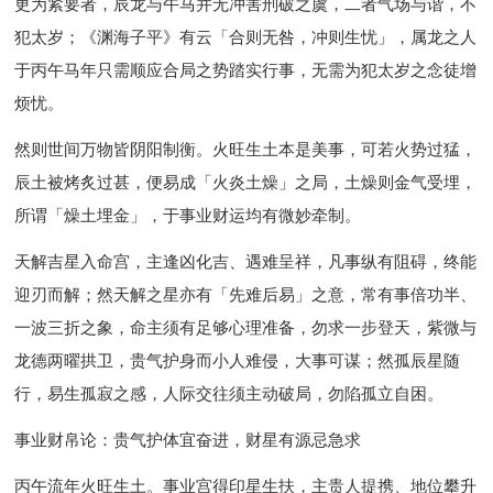
更为紧要者，辰龙与午马并无冲害刑破之虞，二者气场与谐，不
犯太岁；《渊海子平》有云「合则无咎，冲则生忧」，属龙之人
于丙午马年只需顺应合局之势踏实行事，无需为犯太岁之念徒增
烦忧。
然则世间万物皆阴阳制衡。火旺生土本是美事，可若火势过猛，
辰土被烤炙过甚，便易成「火炎土燥」之局，土燥则金气受埋，
所谓「燥土埋金」，于事业财运均有微妙牵制。
天解吉星入命宫，主逢凶化吉、遇难呈祥，凡事纵有阻碍，终能
迎刃而解；然天解之星亦有「先难后易」之意，常有事倍功半、
一波三折之象，命主须有足够心理准备，勿求一步登天，紫微与
龙德两曜拱卫，贵气护身而小人难侵，大事可谋；然孤辰星随
行，易生孤寂之感，人际交往须主动破局，勿陷孤立自困。
事业财帛论：贵气护体宜奋进，财星有源忌急求
丙午流年火旺生土。事业宫得印星生扶，主贵人提携、地位攀升