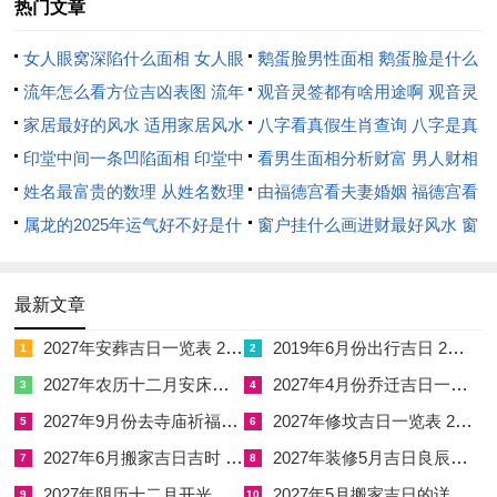
热门文章
损折钱财，往往是已入囊中之利转眼成空。
最磨人处在于自刑太岁引发的情绪反噬，常令命主自我怀疑，一
女人眼窝深陷什么面相 女人眼
鹅蛋脸男性面相 鹅蛋脸是什么
念执迷，在关键抉择时心魔作祟，因小失大。
窝深陷是短命相吗
流年怎么看方位吉凶表图 流年
脸型男性
观音灵签都有啥用途啊 观音灵
位置怎么看
家居最好的风水 适用家居风水
签全部签签词
八字看真假生肖查询 八字是真
然此并非定数，若肖马之人生于秋冬季，八字原局金水成势，日
印堂中间一条凹陷面相 印堂中
还是假
看男生面相分析财富 男人财相
主为壬癸或庚辛，则丙午流年恰为调候喜用或旺财之源，伏吟不
间有条线沟好不好
姓名最富贵的数理 从姓名数理
从哪里看
由福德宫看夫妻婚姻 福德宫看
但不成灾，反促成财官双美，此即一喜挡三灾，太岁反为功。
看富豪
属龙的2025年运气好不好是什
配偶生肖
窗户挂什么画进财最好风水 窗
对生肖马来讲若流年自刑难解。情绪胶着难以排遣，则可佩戴祥
么意思 属龙2023年运势及运程
户适合挂什么画
安阁联吉红绳，即取太极两仪合与之力，将午午之刑转化为相济
2025年属龙人的全年运势
最新文章
之功，以火炼金、以柔制刚，护住心气，免受无谓内耗。
2027年安葬吉日一览表 2027年12月安葬吉日一览表
2019年6月份出行吉日 2027年6月出行吉日一览表
1
2
子鼠逢冲太岁，子午激荡水火相搏变数骤生
2027年农历十二月安床吉日 2027年正月安床吉日吉时查询
2027年4月份乔迁吉日一览表 2027年4月乔迁吉日吉时查询
3
4
出生在子年的生肖鼠。步入丙午年与流年太岁形成子午正冲，此
2027年9月份去寺庙祈福的日子 2027年5月去寺庙吉日一览表
2027年修坟吉日一览表 2027年农历2月修坟吉日一览表
5
6
乃《三命通会》所言之子午冲，一身不安，子为北方黑帝之水，
2027年6月搬家吉日吉时 2027年农历6月搬家吉日一览表
2027年装修5月吉日良辰查询表 2027年农历5月装修吉日一览表
7
8
午为南方赤帝之火，二者乃六冲之中最激烈之水火相搏，命学称
2027年阴历十二月开光吉日 2027年12月开光吉日一览表
2027年5月搬家吉日的详细解释 2027年5月搬家吉日吉时查询
9
10