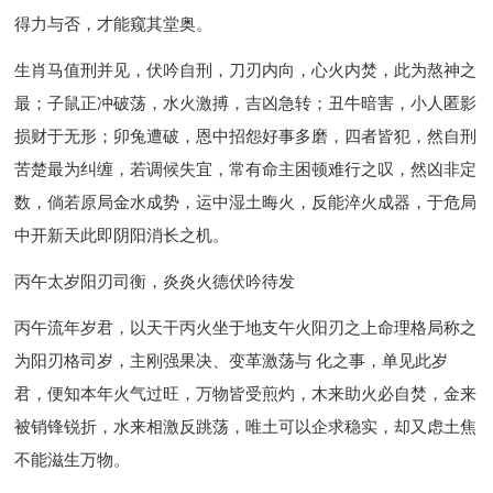
得力与否，才能窥其堂奥。
生肖马值刑并见，伏吟自刑，刀刃内向，心火内焚，此为熬神之
最；子鼠正冲破荡，水火激搏，吉凶急转；丑牛暗害，小人匿影
损财于无形；卯兔遭破，恩中招怨好事多磨，四者皆犯，然自刑
苦楚最为纠缠，若调候失宜，常有命主困顿难行之叹，然凶非定
数，倘若原局金水成势，运中湿土晦火，反能淬火成器，于危局
中开新天此即阴阳消长之机。
丙午太岁阳刃司衡，炎炎火德伏吟待发
丙午流年岁君，以天干丙火坐于地支午火阳刃之上命理格局称之
为阳刃格司岁，主刚强果决、变革激荡与 化之事，单见此岁
君，便知本年火气过旺，万物皆受煎灼，木来助火必自焚，金来
被销锋锐折，水来相激反跳荡，唯土可以企求稳实，却又虑土焦
不能滋生万物。