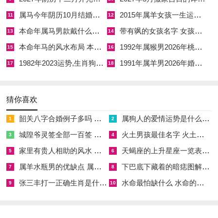
此为岁破，冲太岁，主变动、冲击、奔波、分离与 转折，在本
属马今年阴历10月结婚好吗 属马还有几年本命年结婚呢好吗
2015年属羊女孩一生运势 2015年属羊女2026年健康运好吗
11
12
年子鼠因逢此冲，必有重要人生关口。
本命年属马男款戴什么财神 本命年属马男士戴什么好一点
带有飒的女孩名字 女孩取名字带飒字有什么名字好听
13
14
若命中以水为喜，子水冲克午火，是劫财夺财，虽自身看似强
本命年马的风水布局 本命年马的佛像怎么摆放
1992年属猴男2026年桃花运 1992年属猴男2026年感情运如何
15
16
势，却难免伤克太岁，易犯官非口舌，得罪当权者；若以水为
1982年2023运势,生肖狗1982年2023运势
1991年属羊男2026年婚姻运势 1991年属羊男2026年感情运如何
17
18
忌，午火冲去子水忌神，反主得财升迁，但太岁当令，火旺水
衰，此冲无异于以卵击石，水激火势，更添动荡，五行测算下，
子午水火直冲，作用心肾交合，常有心悸，失眠、腰膝酸软，耳
猜你喜欢
鸣眩晕之症。
韶关八字合婚例子多吗 韶关八字测风水
属狗人的爱情运势是什么意思 属狗的人爱情观
1
2
冲主动，代表着生活居所、工作领域、职位常有变动，或频繁远
城隍爷灵签全部一百签 城隍爷灵签解签大全
火土男孩最佳名字 火土属性的字男孩名字有哪些
3
4
行波折，或突然职业转换，情感宫内，子午为先天桃花咸池正
家里有贵人相助的风水 家里有贵人是什么意思
天蝎座的上升星座一览表 天蝎座的上升星座查询
5
6
冲，已婚者易有墙外桃花侵扰，夫妻宫动摇；未婚者情海波涛汹
属羊水瓶男的优缺点 属羊水瓶座男生性格爱情观
下巴底下藏着的暗痣图解 下巴尖底下有痣代表什么
7
8
涌，关系忽冷忽热，缘来缘去难稳定，本年太岁方在正南午地，
张三丰打一正确生肖是什么意思 张三丰是指什么生肖
水命最怕缺什么 水命的人忌什么
9
10
岁破方在正北子位，此二方皆不宜修造动土，恐加剧冲荡煞气。
然冲太岁并非绝路。古有冲发冲发之说太岁不冲不发，若生肖鼠