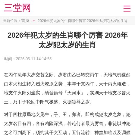
三堂网
首页
当前位置：
>
2026年犯太岁的生肖哪个厉害 2026年太岁犯太岁的生肖
2026年犯太岁的生肖哪个厉害 2026年
太岁犯太岁的生肖
时间：2026-05-11 14:14:55
在丙午流年太岁交替之际。岁君由乙巳转交丙午，天地气机骤然
由木火相生转入烈火燎原之势，本年干支丙午，天干丙火雄透，
地支午火阳刃坐实，纳音虽号「天河水」，实则天干地支尽皆火
土，乃甲子轮回中阳气极盛、火德独尊之岁。
对于四柱原局地支见午，子、丑，卯者。即构成犯太岁之象，犯
太岁名目有四，各有凶险深浅，若论何者最为厉害，非徒以冲犯
之名可判高下，须究其干支互动，五行流转、神煞加临以及调候