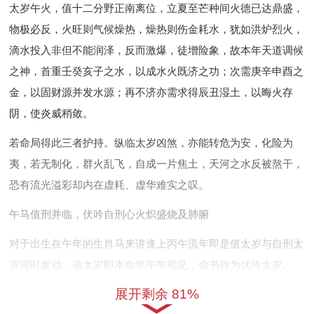
太岁午火，值十二分野正南离位，立夏至芒种间火德已达鼎盛，
物极必反，火旺则气候燥热，燥热则伤金耗水，犹如洪炉烈火，
滴水投入非但不能润泽，反而激爆，徒增险象，故本年天道调候
之神，首重壬癸亥子之水，以成水火既济之功；次需庚辛申酉之
金，以固财源并发水源；再不济亦需求得辰丑湿土，以晦火存
阴，使炎威稍敛。
若命局得此三者护持。纵临太岁凶煞，亦能转危为安，化险为
夷，若无制化，群火乱飞，自成一片焦土，天河之水反被熬干，
恐有流光溢彩却内在虚耗、虚华难实之叹。
午马值刑并临，伏吟自刑心火炽盛烧及肺腑
对于出生在午年的生肖马来讲逢上丙午流年即是值太岁与自刑太
岁同时发动，值太岁即本命年午午相见，命书称为伏吟太岁。
展开剩余 81%
伏吟主重复，一遍又一遍、 不前。代表着岁运与根气发生重叠