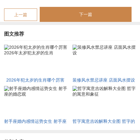
共振，若原局午火为忌，则如两团烈焰交叠加成，愈演愈烈，心
神被火势焦煎，常有冲动冒进，思虑过度、夜不安眠之态，情绪
下一篇
上一篇
大幅起落，朝三暮四。
自刑太岁更添一层郁结。午为自刑，刑主动伤与内心矛盾，是为
图文推荐
无礼无恩之刑，主自我攻击、言行反覆、无故起衅，值刑并见，
犹如一人同时骑乘两匹背道而驰的烈马，精神紧绷，无端起烦
恼，生闷气，内部消耗极巨。
在健康运上火主心脏，眼睛、血脉。火旺自刑则血脉贲张，午午
2026年犯太岁的生肖哪个厉害
装修风水禁忌讲座 店面风水摆设
相叠，容易有血压陡升，心悸不宁、眼底充血，失眠头痛乃至血
2026年太岁犯太岁的生肖
光手术之应，火旺必盗木气，木为肝胆，故而此生肖本年亦多肝
火旺动，视力减退、筋骨酸痛。
在财运事业上比肩重重伏吟。同类竞争激烈，同业倾轧争利，比
射手座婚内感情运势女生 射手座
哲字寓意吉凶解释大全图 哲字的
肩夺财之象极为明显，午为阳刃，需七杀水星以制权，若无官杀
的婚恋观
寓意和象征
水来调伏，则阳刃肆虐，易因合伙反目、误交损友、担保破财而