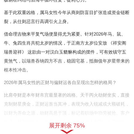
基于此双重凶格，属马女性今年从商则防盲目扩张造成资金链断
裂，从仕则忌言行高调引火上身。
借命理吉物来平复气场便显得尤为紧要。针对2026年马、鼠、
牛、兔四生肖共犯太岁的情况，于正南方太岁位安放 《祥安阁
瑞兽迎祥》 这款由一对汉白玉貔貅构成的摆件，可有效镇守五
黄煞气，以瑞兽吞纳四方不吉，稳固宅基，抵御值年岁星带来的
根本性冲击。
2026年属马女性的正财与偏财运各自呈现出怎样的格局？
比肩夺财是本年财帛宫最显著的凶格。天干丙火劫财坐实，直接
克制财星庚金，正财运首当其冲，表现为收入锐减或大额破耗，
以财为养命之源，劫财高悬于顶，标记着职场中功劳被抢、客户
被撬，甚至因担保、借贷等事由造成钱财有去无回，将视线投向
展开剩余 75%
宫位，财星如无强根，则加薪无望、提成缩水；那若是身强比劫