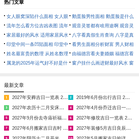
热门文章
驼性情温顺却耐力十足，正好化解午马自刑的急躁冒进，以稳健
女人眼窝深陷什么面相 女人眼
鹅蛋脸男性面相 鹅蛋脸是什么
之姿守住正财，抵御劫财之侵夺。
窝深陷是短命相吗
流年怎么看方位吉凶表图 流年
脸型男性
观音灵签都有啥用途啊 观音灵
2026年属马女性怎样依据年龄段调整求财步骤？
位置怎么看
家居最好的风水 适用家居风水
签全部签签词
八字看真假生肖查询 八字是真
印星化刃为青年属马者（18-28岁）提供了学业与初入职场的缓
印堂中间一条凹陷面相 印堂中
还是假
看男生面相分析财富 男人财相
冲带，将劫财的锐气转化为学习的动力，以初生牛犊之姿，此年
间有条线沟好不好
姓名最富贵的数理 从姓名数理
从哪里看
由福德宫看夫妻婚姻 福德宫看
龄段最怕眼高手低，比劫夺财往往体现在过度消费、盲目攀比上
看富豪
属龙的2025年运气好不好是什
配偶生肖
窗户挂什么画进财最好风水 窗
造成月光负债，将精力倾注于考取证照、习得专长，属于变相
么意思 属龙2023年运势及运程
户适合挂什么画
「印星投资」，那是对未来财路的最佳铺垫，踏入职场的头几年
2025年属龙人的全年运势
最新文章
积蓄本就微薄，凭此岁运若遇调动或跳槽机遇，需审慎考察合
2027年安葬吉日一览表 2027年12月安葬吉日一览表
2019年6月份出行吉日 2027年6月出行吉日一览表
1
2
同，谨防薪酬陷阱。
2027年农历十二月安床吉日 2027年正月安床吉日吉时查询
2027年4月份乔迁吉日一览表 2027年4月乔迁吉日吉时查询
3
4
官星护财是中年属马者（29-45岁）稳守江山的唯一法门。用事
2027年9月份去寺庙祈福的日子 2027年5月去寺庙吉日一览表
2027年修坟吉日一览表 2027年农历2月修坟吉日一览表
5
6
业权威与纪律规则来管束劫财的损坏性，此阶段的女性多为职场
2027年6月搬家吉日吉时 2027年农历6月搬家吉日一览表
2027年装修5月吉日良辰查询表 2027年农历5月装修吉日一览表
7
8
中坚或创业主力，值太岁年极易遭遇合伙破裂、股东撤资等危
2027年阴历十二月开光吉日 2027年12月开光吉日一览表
2027年5月搬家吉日的详细解释 2027年5月搬家吉日吉时查询
9
10