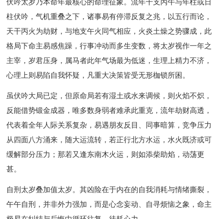
伏吟太岁乃本命年最核心的命理征象。流年干支丙午与年柱或日
柱伏吟，气机重叠之下，诸事易有停滞反复之兆，以五行而论，
天干丙火为劫财，与地支午火同气相应，火炎土燥之势骤成，此
格局下命主易感焦躁，行事冲动而多生变数，将太岁视作一年之
主宰，岁君压身，属马者此年气场最为低迷，生理上精力不济，
心理上则易陷自我怀疑，凡重大决策皆受无形枷锁所困。
虽伏吟大局已定，但原命局若有湿土或水来调候，则火焰不炽，
反能借势锻金成器，唯多数身弱者难承此重克，流年劫财高透，
代表着全年人际关系复杂，易遇朋友反目、同事暗算，竞争压力
从四面八方涌来，随大运流转，若正行北方水运，水火既济或可
缓解部分压力；那若又逢东南木火运，则如添柴助焰，动荡更
甚。
自刑太岁叠加值太岁。其凶险在于内在的自我消耗与情绪撕裂，
午午自刑，并非外力强加，而是心念妄动、自寻烦恼之象，命主
极易在纠结与后悔中循环往复，徒耗心力。