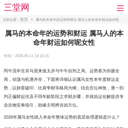
三堂网
首页
当前位置：
>
属马的本命年的运势和财运 属马人的本命年财运如何呢女性
属马的本命年的运势和财运 属马人的本
命年财运如何呢女性
时间：2026-05-11 14:16:15
丙午流年生肖马迎来值太岁与午午自刑之局。运势基为你摄全
局，动荡与机遇并存，下面将详细认识属马女性本年度财运走
势，以财星破印、比肩争财等格局为纲，结合宫位神煞，逐一剖
判正偏财起伏及不同年龄阶段之求财步骤，并就凶运化解提供专
业吉物安奉指引，助缘主明辨吉凶方位。
2026年属马女性踏入本命年整体运势的底层命理逻辑是什么？