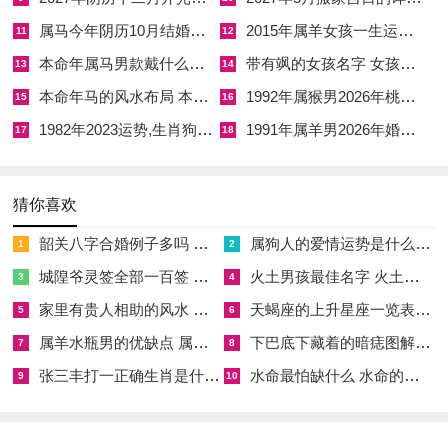
机，虽太岁凶顽，但官星透出时代表着法律合同、规章制度是保
属马今年阴历10月结婚好吗 属马还有几年本命年结婚呢好吗
2015年属羊女孩一生运势 2015年属羊女2026年健康运好吗
11
12
护自己的最强武器，口头协议绝不可信，借团队重组与流程优化
本命年属马男款戴什么财神 本命年属马男士戴什么好一点
带有飒的女孩名字 女孩取名字带飒字有什么名字好听
之机，反而能清理掉寄生在体系内的「小人」，由乱转治。
13
14
本命年马的风水布局 本命年马的佛像怎么摆放
1992年属猴男2026年桃花运 1992年属猴男2026年感情运如何
15
16
食伤生财则为熟女及退休属马者（46岁以上）开辟了悠闲求财的
1982年2023运势,生肖狗1982年2023运势
1991年属羊男2026年婚姻运势 1991年属羊男2026年感情运如何
17
18
路径，利用自身积累的经历 、人脉与才艺轻资产套现，此年龄
段本命年重要作用身体健康与家庭关系，进而间接损耗钱财，想
通过投资商铺或囤货居奇来赚快钱，极易货压手中血本无归。
猜你喜欢
就手头闲钱而论，只适合做极低风险的储蓄型理财，除保养身体
韶关八字合婚例子多吗 韶关八字测风水
属狗人的爱情运势是什么意思 属狗的人爱情观
1
2
这件最大的「省钱」要务外，涉足部分花艺、茶道、书画等雅致
城隍爷灵签全部一百签 城隍爷灵签解签大全
火土男孩最佳名字 火土属性的字男孩名字有哪些
3
4
之事，正合了浊中取清、以文养命的调性，偶有所得便是惊喜。
家里有贵人相助的风水 家里有贵人是什么意思
天蝎座的上升星座一览表 天蝎座的上升星座查询
5
6
针对属马女性，2026年有哪些需要重点警惕的财运陷阱？
属羊水瓶男的优缺点 属羊水瓶座男生性格爱情观
下巴底下藏着的暗痣图解 下巴尖底下有痣代表什么
7
8
张三丰打一正确生肖是什么意思 张三丰是指什么生肖
水命最怕缺什么 水命的人忌什么
9
10
比劫分财直接指向合伙经营与利益分配上的重大纠纷，不论是闺
蜜合伙开店，还是跟随亲友投资，本年皆有极高概率反目成仇，
以过往经历 看此类组合在值太岁流年极易因财务不透明、权责