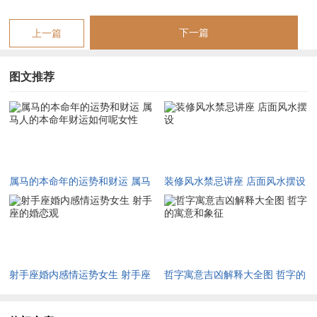
为忌者，更是赚辛苦钱却为他人作嫁衣。
下一篇
上一篇
偏财引祸则是投机取巧之大忌。午火本就藏有丁火偏财，然自刑
引发财气紊乱，看似有意外之财招手，实为诱饵陷阱，虽偏财星
图文推荐
透出，易激发人炒股、或投资高风险项目之贪念，但劫财近身肉
搏，非但难有斩获，反而极易血本无归，唯从流月观之，夏末初
秋金气渐起时偏财稍见明朗，但仍不宜恋战，落袋为安方为上
策，随流年劫财之势，人情往来、婚丧嫁娶等红包份子钱开销巨
大，此即为「人情劫财」，往往比购物破财更令人懊恼。
属马的本命年的运势和财运 属马
装修风水禁忌讲座 店面风水摆设
财星破印则为部分身弱喜印的属马人带来转机。劫财有制，构成
人的本命年财运如何呢女性
食伤生财、财生官的流通之势，换言之，用专业知识技能换取报
酬的正途收入依旧稳健，尤其是靠口才、技术、才艺谋生者，本
年反倒能在激烈竞争中脱颖而出。
射手座婚内感情运势女生 射手座
哲字寓意吉凶解释大全图 哲字的
基于此，欲求旺财守财，随身佩戴 《祥安阁羊财满贯吊坠》 乃
的婚恋观
寓意和象征
对症之法，此黑曜石器由羊驼背负财禄构成，寓意财富满载，羊