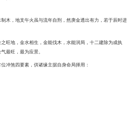
木制木，地支午火虽与流年自刑，然庚金透出有力，若于辰时进
金之旺地，金水相生，金能伐木，水能润局，十二建除为成执
金气最旺，最为应景。
方位冲煞四要素，供诸缘主据自身命局择用：