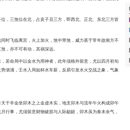
子位，三煞位在北，占亥子丑三方，即西北、正北、东北三方皆
煞同时飞临离宫，火上加火，煞中带煞，威力甚于常年故南方不
三煞，亦不可有动，其祸深远。
水，若命局中以金水为用神者，此年须格外留意，尤以四月初旬
火势汹涌，壬水入局如杯水车薪，反易引发水火交战之象，气象
月天干辛金坐卯木之上金虚木实，地支卯木与流年午火构成卯午
此月行事，尤须留意财物破损与人际龃龉，卯木虽为春末余气，