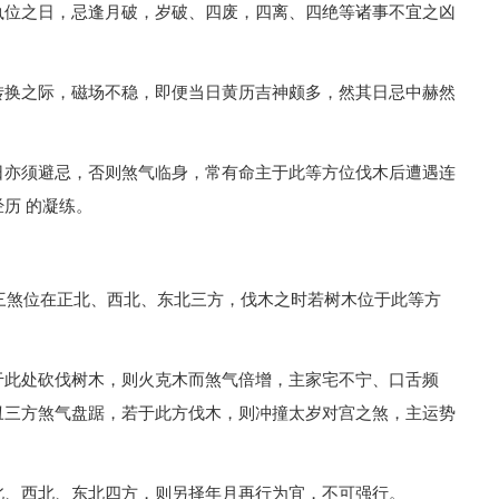
执位之日，忌逢月破，岁破、四废，四离、四绝等诸事不宜之凶
转换之际，磁场不稳，即便当日黄历吉神颇多，然其日忌中赫然
。
日亦须避忌，否则煞气临身，常有命主于此等方位伐木后遭遇连
历 的凝练。
，三煞位在正北、西北、东北三方，伐木之时若树木位于此等方
于此处砍伐树木，则火克木而煞气倍增，主家宅不宁、口舌频
丑三方煞气盘踞，若于此方伐木，则冲撞太岁对宫之煞，主运势
北、西北、东北四方，则另择年月再行为宜，不可强行。