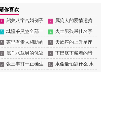
摆放
肖狗1982年2023运势
2026年感情运如何
年婚姻运势 1991年属羊
猜你喜欢
男2026年感情运如何
韶关八字合婚例子
属狗人的爱情运势
1
2
多吗 韶关八字测风水
城隍爷灵签全部一
是什么意思 属狗的人爱
火土男孩最佳名字
3
4
百签 城隍爷灵签解签大
家里有贵人相助的
情观
火土属性的字男孩名字
天蝎座的上升星座
5
6
全
风水 家里有贵人是什么
属羊水瓶男的优缺
有哪些
一览表 天蝎座的上升星
下巴底下藏着的暗
7
8
意思
点 属羊水瓶座男生性格
张三丰打一正确生
座查询
痣图解 下巴尖底下有痣
水命最怕缺什么 水
9
10
爱情观
肖是什么意思 张三丰是
代表什么
命的人忌什么
指什么生肖