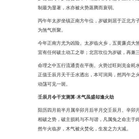
制最为显著，水亦被火势蒸腾而衰弱。
丙午年太岁坐镇正南方午位，岁破则居于正北方
为煞气所聚。
今年正南方尤为凶险。太岁临火乡，五黄廉贞大
宜有任何破土动工之举；北宫坎位为岁破，再兼
命理之中五行流通贵在平衡。火势过旺则克金耗
正值壬辰月天干壬水透出，本可润局，然丙午之
动荡可见一斑。
壬辰月令干支测算·木气虽盛却逢火劫
阳历四月前半月属辛卯月后半月交壬辰月。辛卯
相破之势，破主损耗与不与谐，凡属兔之命主于
然午火临岁，木气被火焚化，生发之力大减。