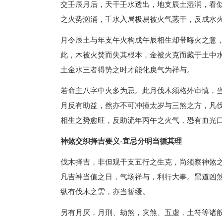
交壬辰月后，天干壬水透出，地支辰土湿润，看
之火势汹涌，壬水入局极易被火气蒸干，反成水
月令辰土与年支午火构成午辰相生却带晦火之意
此，木被火焚而失其根本，金被火克而藏于土中
土金水三者得势之时才能化戾气为祥与。
若命主八字中火多为忌。此月伐木须格外审慎，
月反有助益，然亦不可冲撞太岁与三煞之方，凡
相生之势愈旺，反助流年丙午之火气，恐有血光
神煞交织择吉要义·宜忌分明当循其理
伐木择吉，非但观干支五行之生克，尚须察神煞
凡吉神当值之日，气场祥与，利行大事。黑道凶
纵有伐木之需，亦当暂缓。
另有月厌，月刑、劫煞，灾煞、五虚，土符等诸