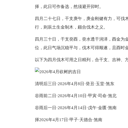
择，此日可作备选，然须避开卯时。
四月二十七日，干支庚午，庚金刚健有力，可伐
行，则辰土生金制木，颇合伐木之义。
四月三十日，干支癸酉，癸水透干润泽，酉金为
位，此日气场沉稳平与，伐木可得顺遂，且酉时
以下为四月伐木可用之日精列，合干支、吉神、
清明后三日·2026年4月8日·癸丑·玉堂·煞东
谷雨前二日·2026年4月10日·甲寅·司命·煞北
谷雨后一日·2026年4月14日·戊午·金匮·煞南
择2026年4月17日·甲子·天德合·煞南