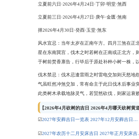
立夏前六日·2026年4月24日·丁卯·明堂·煞西
立夏前三日·2026年4月27日·庚午·金匮·煞南
择2026年4月30日·癸酉·玉堂·煞东
风水宜忌：当年太岁在正南午方。四月三煞在正
星在东南巽宫，伐木之时若树在正南或正北方，
于树前焚香禀告，行毕后于原处补种小树一株，
伐木禁忌：伐木忌逢雷雨之时雷电交加则天怒地
气虽旺然冲煞交加，常有命主于此日伐木后事业
此类树木承载地脉灵气，若贸然砍伐，则家运衰
【2026年4月砍树的吉日 2026年4月哪天砍树
☑
2027年安葬吉日一览表 2027年12月安葬吉日一览表
☑
2027年农历十二月