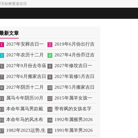
4月哪天砍树黄道吉日
最新文章
2027年安葬吉日一
2019年6月份出行吉
1
2
览表 2027年12月安葬吉
2027年农历十二月
日 2027年6月出行吉日
2027年4月份乔迁吉
3
4
日一览表
安床吉日 2027年正月安
2027年9月份去寺庙
一览表
日一览表 2027年4月乔
2027年修坟吉日一
5
6
床吉日吉时查询
祈福的日子 2027年5月
2027年6月搬家吉日
迁吉日吉时查询
览表 2027年农历2月修
2027年装修5月吉日
7
8
去寺庙吉日一览表
吉时 2027年农历6月搬
2027年阴历十二月
坟吉日一览表
良辰查询表 2027年农历
2027年5月搬家吉日
9
10
家吉日一览表
开光吉日 2027年12月开
属马今年阴历10月
5月装修吉日一览表
的详细解释 2027年5月
2015年属羊女孩一
11
12
光吉日一览表
结婚好吗 属马还有几年
本命年属马男款戴
搬家吉日吉时查询
生运势 2015年属羊女
带有飒的女孩名字
13
14
本命年结婚呢好吗
什么财神 本命年属马男
本命年马的风水布
2026年健康运好吗
女孩取名字带飒字有什
1992年属猴男2026
15
16
士戴什么好一点
局 本命年马的佛像怎么
1982年2023运势,生
么名字好听
年桃花运 1992年属猴男
1991年属羊男2026
17
18