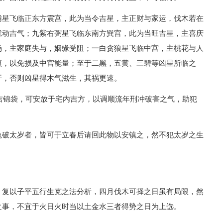
辅星飞临正东方震宫，此为当令吉星，主正财与家运，伐木若在
扰动吉气；九紫右弼星飞临东南方巽宫，此为当旺吉星，主喜庆
场，主家庭失与，姻缘受阻；一白贪狼星飞临中宫，主桃花与人
慎，以免损及中宫能量；至于二黑，五黄、三碧等凶星所临之
开，否则凶星得木气滋生，其祸更速。
联吉锦袋，可安放于宅内吉方，以调顺流年刑冲破害之气，助犯
兔破太岁者，皆可于立春后请回此物以安镇之，然不犯太岁之生
，复以子平五行生克之法分析，四月伐木可择之日虽有局限，然
之事，不宜于火日火时当以土金水三者得势之日为上选。