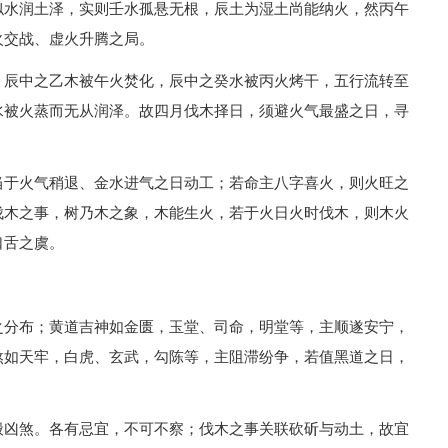
似水润土泽，实则壬水孤悬无根，辰土为湿土尚能纳火，然丙午
火交战、虚火升腾之局。
，辰中之乙木被午火焚化，辰中之癸水被丙火烤干，五行流转至
水被火蒸而无从润泽。故四月伐木择日，须避火气最盛之日，寻
当于火气稍退、金水进气之日动工；若命主八字喜火，则火旺之
伐木之事，树乃木之象，木能生火，若于火日火时伐木，则木火
口舌之虞。
之分布；黄道吉神如金匮，玉堂、司命，明堂等，主顺遂安宁，
煞如天牢，白虎、玄武，勾陈等，主阻滞纷争，若值黑道之日，
般凶煞。各有忌宜，不可不察；伐木之事关联砍斫与动土，故宜