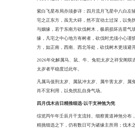
紫白飞星布局亦须参详：四月流月飞星中八白左
宅之正东方，虽无大碍，然不宜动土过深，以免
与姻缘，若于东南方砍伐树木，极易损坏吉星气
缘，凡宅之中心地方有树者，砍伐时尤须小心谨
方，如正南，西南、西北等处，砍伐树木更须避
2026年化解属马、鼠、牛、兔犯太岁之祥安阁
太岁者平稳度过此年。
凡属马值刑太岁、属鼠冲太岁、属牛害太岁、属
肖不宜利用，以免扰乱自身气场。
四月伐木吉日精推细选·以干支神煞为凭
综览丙午年壬辰月干支流转。细察黄道神煞分布
精挑细选之下，仍有数日可为诸缘主所用；伐木