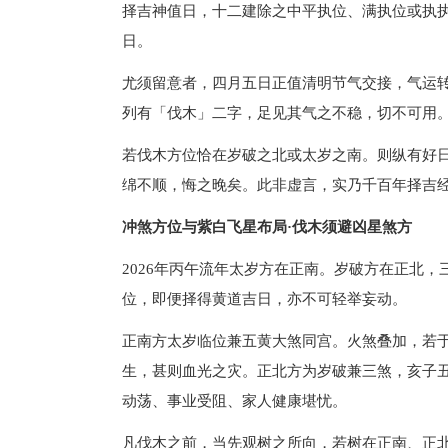
择吉神值日，十二建除之中平执位、满执位或执
日。
尤须留意者，四月五日正值清明节气交接，气运
列有「伐木」二字，足见其气之不稳，切不可用
若伐木方位恰在岁破之北或太岁之南。则纵有好
绵不顺，悔之晚矣。此非虚言，实乃千百年择吉经
冲煞方位与紫白飞星布局·伐木须避凶星煞方
2026年丙午流年太岁方在正南。岁破方在正北
位，即便择得黄道吉日，亦不可轻举妄动。
正南方太岁临位兼五黄大煞同宫。火煞叠加，若
生，甚则血光之灾。正北方为岁破兼三煞，亥子
动荡、事业受阻、家人健康堪忧。
凡伐木之前，当先观树之所向，若树在正南、正