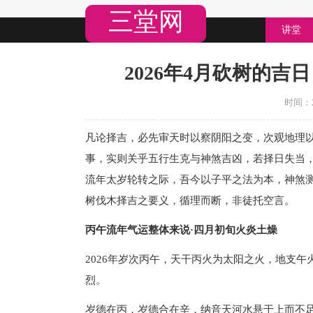
三堂网
讲堂
2026年4月砍树的吉日
时间：20
凡论择吉，必先审天时以察阴阳之变，次观地理
事，实则关乎五行生克与神煞吉凶，若择日失当
流年太岁轮转之际，吾今以子平之法为本，神煞测
树伐木择吉之要义，循理而断，非徒托空言。
丙午流年气运整体来说·四月初旬火炎土燥
2026年岁次丙午，天干丙火为太阳之火，地支
烈。
岁德在丙，岁德合在辛，纳音天河水悬于上而不