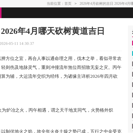
当前位置：
首页
>
2026年4月砍树的吉日 2026年
 2026年4月哪天砍树黄道吉日
26-05-11 14:30:37
以辨方位之宜，再合人事以通命理之用，伐木之举，看似寻常农
，轻则伤及地脉灵气，重则冲撞流年煞位而招致无妄之灾。丙午
算为辅，大运流年交织为经纬，为诸缘主详析2026年四月砍
午火为炉冶之火，丙午相遇，谓之天干地支同气，火势格外炽
足以制伏地火之焰，故全年火炎土燥之势已成，五行之中金受克