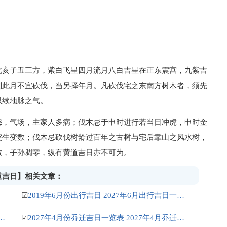
北亥子丑三方，紫白飞星四月流月八白吉星在正东震宫，九紫吉
则此月不宜砍伐，当另择年月。凡砍伐宅之东南方树木者，须先
以续地脉之气。
怨，气场，主家人多病；伐木忌于申时进行若当日冲虎，申时金
突生变数；伐木忌砍伐树龄过百年之古树与宅后靠山之风水树，
败，子孙凋零，纵有黄道吉日亦不可为。
黄道吉日】相关文章：
☑
2019年6月份出行吉日 2027年6月出行吉日一览表
安床吉日 2027年正月安床吉日吉时查询
☑
2027年4月份乔迁吉日一览表 2027年4月乔迁吉日吉时查询