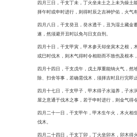
四月三日，干支丁未，丁火坐未土之上未为燥土
择午时或申时进行，则得时辰之吉神护佑，火气
四月八日，干支癸丑，癸水透干，丑为湿土藏金
遂，然须避开丑时以免与日支自刑。
四月十日，干支甲寅，甲木参天却坐寅木之根，
或巳时伐木，则木气得时令相助而不致伤及根本
四月十四日，干支戊午，戊土厚重能纳火气，然
除、扫舍等事，若确需伐木，须择吉时且行完即
四月十七日，干支甲子，甲木得子水滋养，子水
屋之意通于伐木之事，若于申时进行，则金气得
四月二十一日，干支甲午，甲木生午火，木火相
伐木。
四月二十四日，干支丁卯，丁火坐卯木，卯木得