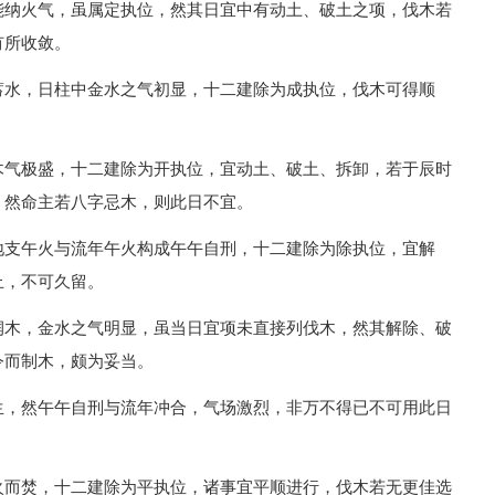
能纳火气，虽属定执位，然其日宜中有动土、破土之项，伐木若
有所收敛。
蓄水，日柱中金水之气初显，十二建除为成执位，伐木可得顺
木气极盛，十二建除为开执位，宜动土、破土、拆卸，若于辰时
，然命主若八字忌木，则此日不宜。
地支午火与流年午火构成午午自刑，十二建除为除执位，宜解
止，不可久留。
润木，金水之气明显，虽当日宜项未直接列伐木，然其解除、破
令而制木，颇为妥当。
生，然午午自刑与流年冲合，气场激烈，非万不得已不可用此日
火而焚，十二建除为平执位，诸事宜平顺进行，伐木若无更佳选