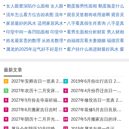
而流年午火与他们自身巳火相会。这股磅礴的火力假如得不到良
女人眼窝深陷什么面相 女人眼
鹅蛋脸男性面相 鹅蛋脸是什么
好疏导，也会表现为课间过度的追跑打闹或游戏中的争强好胜。
窝深陷是短命相吗
流年怎么看方位吉凶表图 流年
脸型男性
观音灵签都有啥用途啊 观音灵
位置怎么看
家居最好的风水 适用家居风水
签全部签签词
八字看真假生肖查询 八字是真
水火既济是青少年情绪管理的调节阀门。癸巳年生人天性中自带
印堂中间一条凹陷面相 印堂中
还是假
看男生面相分析财富 男人财相
水火交融的特质，2026年劫财之势过猛，会使其内心的好胜心
间有条线沟好不好
姓名最富贵的数理 从姓名数理
从哪里看
由福德宫看夫妻婚姻 福德宫看
成倍放大，尤其是在面对同学间的攀比或不公对待时反应会比以
看富豪
属龙的2025年运气好不好是什
配偶生肖
窗户挂什么画进财最好风水 窗
往更加激烈，容易因为讲义气而卷入与自己无关的争端，出现帮
么意思 属龙2023年运势及运程
户适合挂什么画
朋友出气反而让自己受伤的情况。
2025年属龙人的全年运势
最新文章
基于此类情绪波动。为平衡内外气场，家长可在书包或床头安放
一款旨在安定心神与化解口舌的学童护身物，如2026年十二生
2027年安葬吉日一览表 2027年12月安葬吉日一览表
2019年6月份出行吉日 2027年6月出行吉日一览表
1
2
肖通用的事业学业吉祥物祥安阁登榜扬名，它巧妙地将麒麟、文
2027年农历十二月安床吉日 2027年正月安床吉日吉时查询
2027年4月份乔迁吉日一览表 2027年4月乔迁吉日吉时查询
3
4
昌塔与卷书等意象融为一体，凭借其端庄古朴的造型，引导孩子
2027年9月份去寺庙祈福的日子 2027年5月去寺庙吉日一览表
2027年修坟吉日一览表 2027年农历2月修坟吉日一览表
5
6
专注向学，抚平内心的浮躁，助其沉淀心性，不再因外界琐事而
2027年6月搬家吉日吉时 2027年农历6月搬家吉日一览表
2027年装修5月吉日良辰查询表 2027年农历5月装修吉日一览表
7
8
分神。
2027年阴历十二月开光吉日 2027年12月开光吉日一览表
2027年5月搬家吉日的详细解释 2027年5月搬家吉日吉时查询
9
10
唯有当情绪的潮汐被智慧的堤坝所驯服。他们那敏锐如灵蛇的天
属马今年阴历10月结婚好吗 属马还有几年本命年结婚呢好吗
2015年属羊女孩一生运势 2015年属羊女2026年健康运好吗
11
12