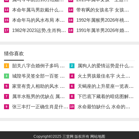
赋直觉，才能真正转化为学业上融会贯通的悟性，在关键大考中
本命年属马男款戴什么财神 本命年属马男士戴什么好一点
带有飒的女孩名字 女孩取名字带飒字有什么名字好听
13
14
灵光乍现。
本命年马的风水布局 本命年马的佛像怎么摆放
1992年属猴男2026年桃花运 1992年属猴男2026年感情运如何
15
16
（二）2001年辛巳蛇（25岁）：比肩夺财，破立之间的职场初
1982年2023运势,生肖狗1982年2023运势
1991年属羊男2026年婚姻运势 1991年属羊男2026年感情运如何
17
18
涉
刃头之财是步入社会不久的辛巳蛇面临的险峻勾引，生于2001
猜你喜欢
年的金蛇，当2026年丙火正官流年驾临，对于刚告别校园、正
韶关八字合婚例子多吗 韶关八字测风水
属狗人的爱情运势是什么意思 属狗的人爱情观
1
2
奋力在职海中寻找航向的这一群体来说是对其专业技能 与社会
城隍爷灵签全部一百签 城隍爷灵签解签大全
火土男孩最佳名字 火土属性的字男孩名字有哪些
3
4
适应力的双向摸底。
家里有贵人相助的风水 家里有贵人是什么意思
天蝎座的上升星座一览表 天蝎座的上升星座查询
5
6
由于流年劫财星与自身辛金相遇，构成了极易引发钱财「左手
属羊水瓶男的优缺点 属羊水瓶座男生性格爱情观
下巴底下藏着的暗痣图解 下巴尖底下有痣代表什么
7
8
进、右手出」的磁场。
张三丰打一正确生肖是什么意思 张三丰是指什么生肖
水命最怕缺什么 水命的人忌什么
9
10
尤其是在合作求财、参与项目跟投或合伙创业方面他们表现出极
大的热忱与幻想，期待一战成名，但偏偏容易在合同文书、利润
分配比例等细节上遭受同辈或合伙人的蒙蔽。
Copyright©2025
三堂网
版权所有
网站地图