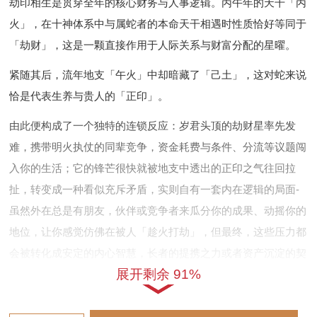
劫印相生是贯穿全年的核心财务与人事逻辑。丙午年的天干「丙
火」，在十神体系中与属蛇者的本命天干相遇时性质恰好等同于
「劫财」，这是一颗直接作用于人际关系与财富分配的星曜。
紧随其后，流年地支「午火」中却暗藏了「己土」，这对蛇来说
恰是代表生养与贵人的「正印」。
由此便构成了一个独特的连锁反应：岁君头顶的劫财星率先发
难，携带明火执仗的同辈竞争，资金耗费与条件、分流等议题闯
入你的生活；它的锋芒很快就被地支中透出的正印之气往回拉
扯，转变成一种看似充斥矛盾，实则自有一套内在逻辑的局面-
虽然外在总是有朋友，伙伴或竞争者来瓜分你的成果、动摇你的
地位，让你感觉仿佛在被人「趁火打劫」，但最终，这些压力都
会被转化成安定的内心智慧，长者的提携之力或者资产沉淀的契
展开剩余 91%
机，此格局的真正玄妙，在于它迫使你在与人分享中学会借力，
在被耗尽之前找到真正的精神靠山。