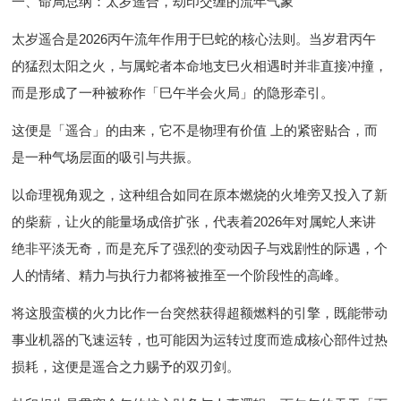
一、命局总纲：太岁遥合，劫印交缠的流年气象
太岁遥合是2026丙午流年作用于巳蛇的核心法则。当岁君丙午
的猛烈太阳之火，与属蛇者本命地支巳火相遇时并非直接冲撞，
而是形成了一种被称作「巳午半会火局」的隐形牵引。
这便是「遥合」的由来，它不是物理有价值 上的紧密贴合，而
是一种气场层面的吸引与共振。
以命理视角观之，这种组合如同在原本燃烧的火堆旁又投入了新
的柴薪，让火的能量场成倍扩张，代表着2026年对属蛇人来讲
绝非平淡无奇，而是充斥了强烈的变动因子与戏剧性的际遇，个
人的情绪、精力与执行力都将被推至一个阶段性的高峰。
将这股蛮横的火力比作一台突然获得超额燃料的引擎，既能带动
事业机器的飞速运转，也可能因为运转过度而造成核心部件过热
损耗，这便是遥合之力赐予的双刃剑。