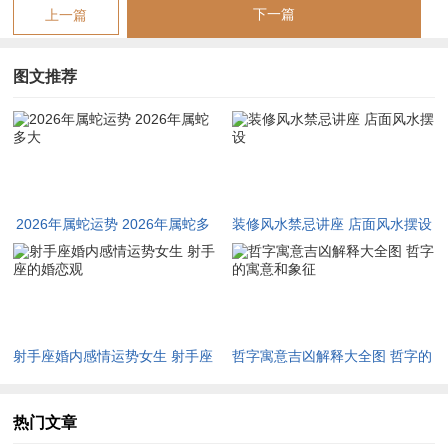
二、各龄运势：丙午真火，锤炼不同年份的巳蛇魂魄
下一篇
上一篇
（一）2013年癸巳蛇（13岁）：正印护身，性灵初开的求知航
图文推荐
程
官星明透是这一年龄段孩子流年课业的显著符码，对于2013年
出生的癸巳蛇宝宝，自身癸水在上恰能被流年天干丙火正财所照
拂，于他们来讲这代表真正的社会性规则与纪律约束开始形成效
用。
2026年属蛇运势 2026年属蛇多
装修风水禁忌讲座 店面风水摆设
大
虽正值青春前期的懵懂躁动。但由于地支有火土相生之势，这股
力量投射在学习上便代表着他们在群体中能快速找到位置，极容
易被推选为小干部或拿到展现领导力的角色。
射手座婚内感情运势女生 射手座
哲字寓意吉凶解释大全图 哲字的
正财透出带来的胜负心与荣誉感。会直接转化为不甘落后的行动
的婚恋观
寓意和象征
力，在数理逻辑在领域 尤其容易爆发潜能，解题的思路如同有
神助般清晰。
热门文章