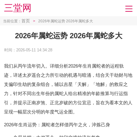
三堂网
首页
当前位置：
>
2026年属蛇运势 2026年属蛇多大
2026年属蛇运势 2026年属蛇多大
时间：2026-05-11 14:34:28
我们从丙午流年切入。详细分析2026年生肖属蛇者的运程轨
迹，详述太岁遥合之力所引动的机遇与暗涌，结合天干劫财与地
支偏印生劫的复杂组合，辅以吉星「天解」「地解」的救应之
力，针对不同出生年份的属蛇人给出精准的年龄推算与行运指
引，并提示正南岁煞、正北岁破的方位宜忌，旨在为看本文的人
呈现一幅层次分明的年度气运全图。
2026年生肖运势：属蛇者怎样借丙午之火，淬炼己身