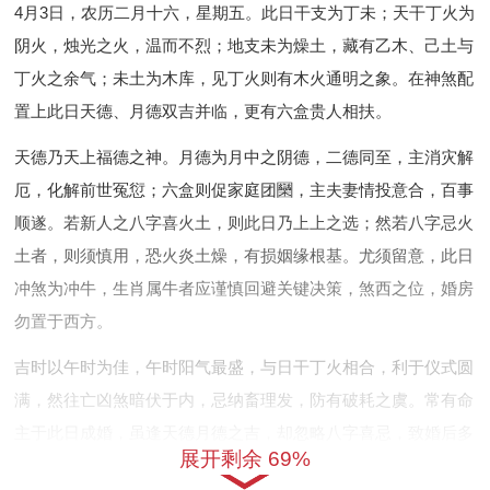
4月3日，农历二月十六，星期五。此日干支为丁未；天干丁火为
阴火，烛光之火，温而不烈；地支未为燥土，藏有乙木、己土与
丁火之余气；未土为木库，见丁火则有木火通明之象。在神煞配
置上此日天德、月德双吉并临，更有六盒贵人相扶。
天德乃天上福德之神。月德为月中之阴德，二德同至，主消灾解
厄，化解前世冤愆；六盒则促家庭团圞，主夫妻情投意合，百事
顺遂。若新人之八字喜火土，则此日乃上上之选；然若八字忌火
土者，则须慎用，恐火炎土燥，有损姻缘根基。尤须留意，此日
冲煞为冲牛，生肖属牛者应谨慎回避关键决策，煞西之位，婚房
勿置于西方。
吉时以午时为佳，午时阳气最盛，与日干丁火相合，利于仪式圆
满，然往亡凶煞暗伏于内，忌纳畜理发，防有破耗之虞。常有命
主于此日成婚，虽逢天德月德之吉，却忽略八字喜忌，致婚后多
展开剩余 69%
有口舌。