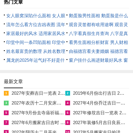
热门文章
司命值日，五合、生气等吉神汇聚。
女人眼窝深陷什么面相 女人眼
鹅蛋脸男性面相 鹅蛋脸是什么
司命为北斗七星之首。主掌人间寿夭福禄；五合主阴阳与合，情
窝深陷是短命相吗
流年怎么看方位吉凶表图 流年
脸型男性
观音灵签都有啥用途啊 观音灵
感交融；生气则如春日萌动，生机勃勃。若新人八字喜水木，则
位置怎么看
家居最好的风水 适用家居风水
签全部签签词
八字看真假生肖查询 八字是真
此日乃良辰；然若八字忌水，则恐水泛木浮，婚姻缺乏稳固根
印堂中间一条凹陷面相 印堂中
还是假
看男生面相分析财富 男人财相
基，此日冲猴煞北，生肖属猴者忌用。
间有条线沟好不好
姓名最富贵的数理 从姓名数理
从哪里看
由福德宫看夫妻婚姻 福德宫看
吉时取辰时或巳时利于开市立券；忌作灶安葬。以防宅运动荡，
看富豪
属龙的2025年运气好不好是什
配偶生肖
窗户挂什么画进财最好风水 窗
常有命主于此日成婚，虽得司命之吉，却忽略八字忌水之实，致
么意思 属龙2023年运势及运程
户适合挂什么画
婚后财运不济。
2025年属龙人的全年运势
最新文章
4月25日，农历三月初九，星期六。此日干支为丁卯；丁火烛
2027年安葬吉日一览表 2027年12月安葬吉日一览表
2019年6月份出行吉日 2027年6月出行吉日一览表
1
2
照，卯木为花草之木，木火通明，有文明之象，月令壬辰之水虽
2027年农历十二月安床吉日 2027年正月安床吉日吉时查询
2027年4月份乔迁吉日一览表 2027年4月乔迁吉日吉时查询
3
4
润木，然丁卯自生火势，需观八字之喜忌而定取舍，在神煞配置
2027年9月份去寺庙祈福的日子 2027年5月去寺庙吉日一览表
2027年修坟吉日一览表 2027年农历2月修坟吉日一览表
上此日虽逢周堂值日，却得天喜、福德等吉神拱照，天喜主姻缘
5
6
喜事，福德为福禄寿三星之一，主家宅兴旺。
2027年6月搬家吉日吉时 2027年农历6月搬家吉日一览表
2027年装修5月吉日良辰查询表 2027年农历5月装修吉日一览表
7
8
2027年阴历十二月开光吉日 2027年12月开光吉日一览表
2027年5月搬家吉日的详细解释 2027年5月搬家吉日吉时查询
9
10