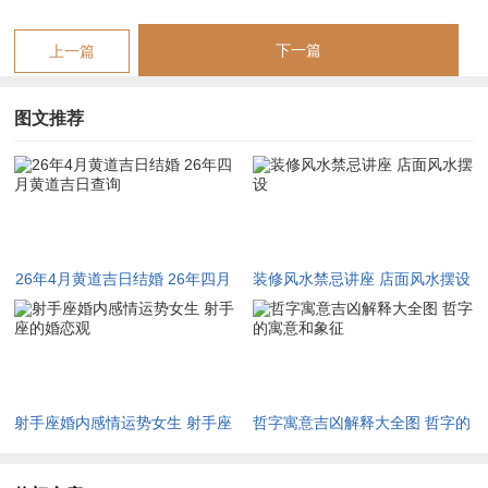
4月10日，农历二月廿三，星期五。此日干支为甲寅。甲木参天
下一篇
上一篇
寅为木之根，双木并立，生机勃勃。月令壬辰之水滋养甲木，有
木水相生之妙。在神煞体系里，此日玉堂值日，天喜拱照；玉堂
图文推荐
乃天门之钥，主清贵文雅，婚配得此，夫妻琴瑟与鸣，志趣相
投；天喜为专管男女姻缘之大吉星，主婚事自然而成。
若命主八字喜木者。此日最宜，主夫妻二人日后事业如春木般茁
壮成长；若八字忌木，则恐木多火塞，情感易生枝节。五行生克
链为木旺生火，火炎克金，故若命主金弱，宜选土金旺日以生
26年4月黄道吉日结婚 26年四月
装修风水禁忌讲座 店面风水摆设
扶，不宜在此日勉强行事。此日冲猴煞北，生肖属猴者勿近水
黄道吉日查询
泽，婚房忌在北方方位；吉时可取辰时或申时借生气而动，司命
吉神主福禄，然四耗凶星潜藏，忌祭祀探病，以防福泽消散。
4月22日，农历三月初六，星期三，此日干支为甲子；甲木坐子
射手座婚内感情运势女生 射手座
哲字寓意吉凶解释大全图 哲字的
水，水木相生，正印生扶。甲子旬首，甲木为栋梁之材，子水为
的婚恋观
寓意和象征
正印之根，夫妻缘分如木得水润，根基深厚；在神煞层面，此日