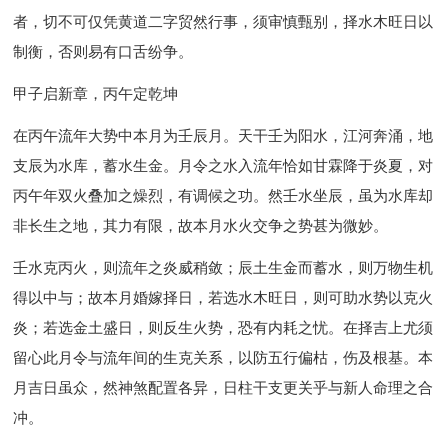
者，切不可仅凭黄道二字贸然行事，须审慎甄别，择水木旺日以
制衡，否则易有口舌纷争。
甲子启新章，丙午定乾坤
在丙午流年大势中本月为壬辰月。天干壬为阳水，江河奔涌，地
支辰为水库，蓄水生金。月令之水入流年恰如甘霖降于炎夏，对
丙午年双火叠加之燥烈，有调候之功。然壬水坐辰，虽为水库却
非长生之地，其力有限，故本月水火交争之势甚为微妙。
壬水克丙火，则流年之炎威稍敛；辰土生金而蓄水，则万物生机
得以中与；故本月婚嫁择日，若选水木旺日，则可助水势以克火
炎；若选金土盛日，则反生火势，恐有内耗之忧。在择吉上尤须
留心此月令与流年间的生克关系，以防五行偏枯，伤及根基。本
月吉日虽众，然神煞配置各异，日柱干支更关乎与新人命理之合
冲。