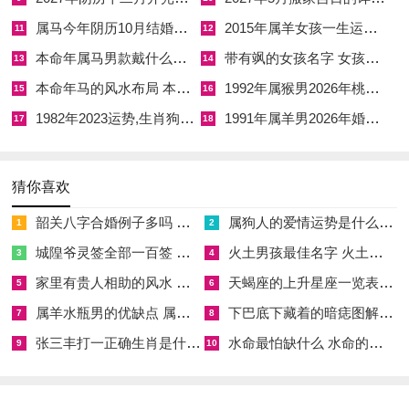
然此日冲猪煞东，生肖属猪者忌用，婚房勿置东方。吉时取午时
属马今年阴历10月结婚好吗 属马还有几年本命年结婚呢好吗
2015年属羊女孩一生运势 2015年属羊女2026年健康运好吗
11
12
或未时，若八字喜木火，此日大吉；若忌火者，则恐火炎伤金，
本命年属马男款戴什么财神 本命年属马男士戴什么好一点
带有飒的女孩名字 女孩取名字带飒字有什么名字好听
婚后多有财务纠纷。
13
14
本命年马的风水布局 本命年马的佛像怎么摆放
1992年属猴男2026年桃花运 1992年属猴男2026年感情运如何
15
16
除上述四日之外，本月尚有4月5日、11日、15日、17日、20
1982年2023运势,生肖狗1982年2023运势
1991年属羊男2026年婚姻运势 1991年属羊男2026年感情运如何
17
18
日、23日、27日、29日等黄道吉日。4月5日为不将日，又逢月
德合，不将乃婚嫁之专用吉神，主家庭与睦；然此日冲虎，属虎
者慎用，4月11日逢天赦，主消灾解厄，然冲鸡煞西，属鸡者忌
猜你喜欢
用；4月17日为辛酉日，辛金坐酉金，金气纯粹，然逢天刑凶
韶关八字合婚例子多吗 韶关八字测风水
属狗人的爱情运势是什么意思 属狗的人爱情观
1
2
煞，主阻滞纠缠，须以吉时破局。
城隍爷灵签全部一百签 城隍爷灵签解签大全
火土男孩最佳名字 火土属性的字男孩名字有哪些
3
4
4月20日为谷雨节气，寒潮渐退，气温回升，万物复苏，正是嫁
家里有贵人相助的风水 家里有贵人是什么意思
天蝎座的上升星座一览表 天蝎座的上升星座查询
5
6
娶良时然此日冲狗，属狗者慎用；4月23日逢天德，主贵人相
属羊水瓶男的优缺点 属羊水瓶座男生性格爱情观
下巴底下藏着的暗痣图解 下巴尖底下有痣代表什么
7
8
助，然冲猪煞东，属猪者忌用，4月27日逢玉堂，主功名富贵，
张三丰打一正确生肖是什么意思 张三丰是指什么生肖
水命最怕缺什么 水命的人忌什么
9
10
然冲鼠煞北，属鼠者慎用。4月29日逢司命，主福禄绵长，然冲
虎煞南，属虎者忌用。