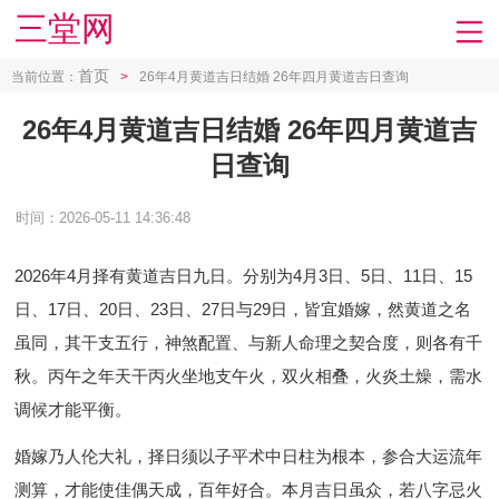
三堂网
首页
当前位置：
>
26年4月黄道吉日结婚 26年四月黄道吉日查询
26年4月黄道吉日结婚 26年四月黄道吉
日查询
时间：2026-05-11 14:36:48
2026年4月择有黄道吉日九日。分别为4月3日、5日、11日、15
日、17日、20日、23日、27日与29日，皆宜婚嫁，然黄道之名
虽同，其干支五行，神煞配置、与新人命理之契合度，则各有千
秋。丙午之年天干丙火坐地支午火，双火相叠，火炎土燥，需水
调候才能平衡。
婚嫁乃人伦大礼，择日须以子平术中日柱为根本，参合大运流年
测算，才能使佳偶天成，百年好合。本月吉日虽众，若八字忌火